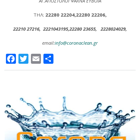
ΑΓ.ΑΠΟΣΤΟΛΟΙ ΨΑΧΝΑ
ΕΥΒΟΙΑ
ΤΗΛ:
22280 22204,22280 22206,
22210 27216, 2221043195,22280 23655, 2228024029,
email:
info@coronaclean.gr
Facebook
Twitter
Email
Μοιραστείτε