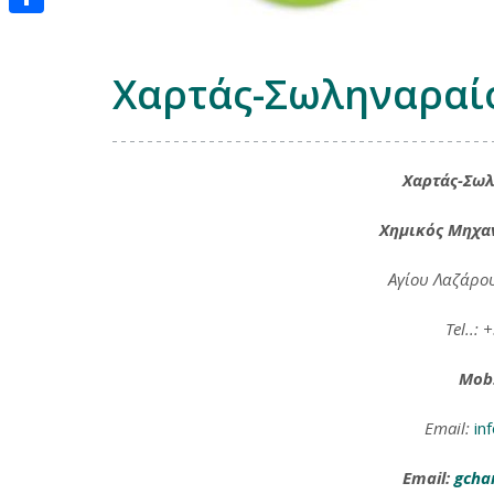
Μοιραστείτε
Χαρτάς-Σωληναραίο
Χαρτάς-Σω
Χημικός Μηχαν
Αγίου Λαζάρο
Tel..:
Mob.
Email:
in
Email:
gcha