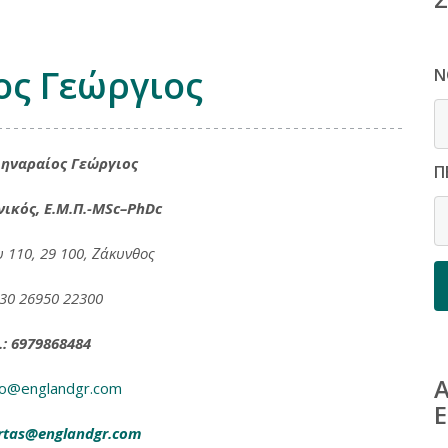
ς Γεώργιος
Ν
ληναραίος
Γεώργιος
Π
ικός, Ε.Μ.Π.-MSc–PhDc
υ 110
,
29 100, Ζάκυνθος
 +30 26950 22300
: 6979868484
Α
fo@englandgr.com
rtas@englandgr.com