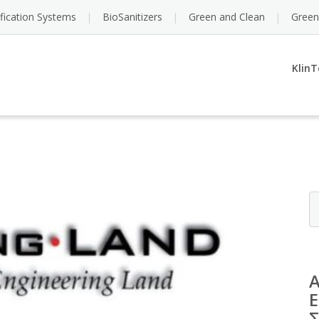
ification Systems
BioSanitizers
Green and Clean
Green
KlinT