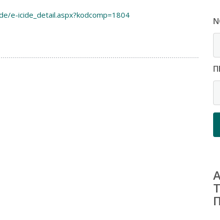
ide/e-icide_detail.aspx?kodcomp=1804
Ν
ε
Π
Π