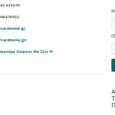
42 034379
Ν
946476922
@carehome.gr
Π
//carehome.gr/
υργούμε Χώρους Να Ζεις !!!
ε
Π