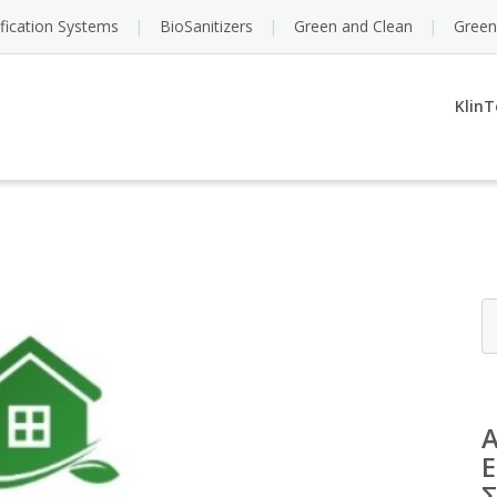
ification Systems
BioSanitizers
Green and Clean
Green
KlinT