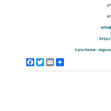
27
6
info
http:
Care Home : Δημιο
Facebook
Twitter
Email
Μοιραστείτ