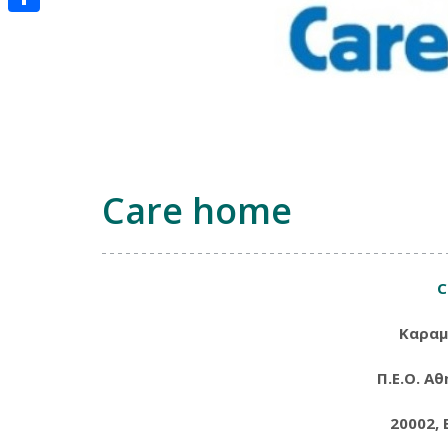
Μοιραστείτε
Care home
C
Καραμ
Π.Ε.Ο. Α
20002, 