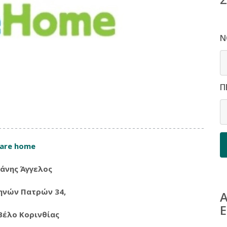
Ν
Π
are home
άνης Άγγελος
θηνών Πατρών 34,
Α
Βέλο Κορινθίας