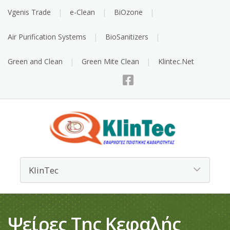
Vgenis Trade
e-Clean
BiOzone
Air Purification Systems
BioSanitizers
Green and Clean
Green Mite Clean
Klintec.Net
Ψείρες Της Κεφαλής