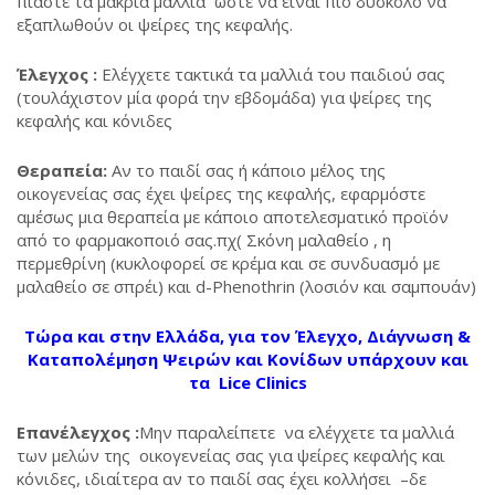
πιάστε τα μακριά μαλλιά ώστε να είναι πιο δύσκολο να
εξαπλωθούν οι ψείρες της κεφαλής.
Έλεγχος
:
Ελέγχετε τακτικά τα μαλλιά του παιδιού σας
(τουλάχιστον μία φορά την εβδομάδα) για ψείρες της
κεφαλής και κόνιδες
Θεραπεία
:
Αν το παιδί σας ή κάποιο μέλος της
οικογενείας σας έχει ψείρες της κεφαλής, εφαρμόστε
αμέσως μια θεραπεία με κάποιο αποτελεσματικό προϊόν
από το φαρμακοποιό σας.πχ( Σκόνη μαλαθείο , η
περμεθρίνη (κυκλοφορεί σε κρέμα και σε συνδυασμό με
μαλαθείο σε σπρέι) και d-Phenothrin (λοσιόν και σαμπουάν)
Τώρα και στην Ελλάδα, για τον Έλεγχο, Διάγνωση &
Καταπολέμηση Ψειρών και Κονίδων υπάρχουν και
τα
Lice Clinics
Επανέλεγχος
:
Μην παραλείπετε να ελέγχετε τα μαλλιά
των μελών της οικογενείας σας για ψείρες κεφαλής και
κόνιδες, ιδιαίτερα αν το παιδί σας έχει κολλήσει –δε