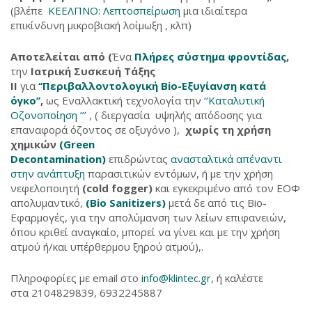
(βλέπε
ΚΕΕΛΠΝΟ: Λεπτοσπείρωση
μια ιδιαίτερα
επικίνδυνη μικροβιακή λοίμωξη , κλπ)
Αποτελείται από (
Ένα
Πλήρες σύστημα φροντίδας
,
την
Ιατρική Συσκευή Τάξης
ΙΙ
για
‘‘Περιβαλλοντολογική Bio-Εξυγίανση κατά
όγκο’’
,
ως Εναλλακτική τεχνολογία την
‘‘Καταλυτική
Οζονοποίηση ’’
’
, ( διεργασία υψηλής απόδοσης για
επαναφορά όζοντος σε οξυγόνο ),
χωρίς τη χρήση
χημικών
(Green
Decontamination)
επιδρώντας
ανασταλτικά απέναντι
στην ανάπτυξη
παρασιτικών εντόμων, ή με την χρήση
νεφελοποιητή
(cold fogger)
και εγκεκριμένο από τον ΕΟΦ
απολυμαντικό,
(Bio Sanitizers)
μετά δε από τις Bio-
Εφαρμογές, για την απολύμανση των λείων επιφανειών,
όπου κριθεί αναγκαίο, μπορεί να γίνει και με την χρήση
ατμού ή/και υπέρθερμου ξηρού ατμού),.
Πληροφορίες με email στο
info@klintec.gr
, ή καλέστε
στα 2104829839, 6932245887