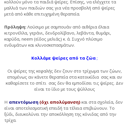
κολλούν μόνο τα παιδιά ψείρες. Επίσης, να ελέγχετε τα
μαλλιά των παιδιών σας για νέα προσβολή από ψείρες
μετά από κάθε επιτυχημένη θεραπεία.
Πρόληψη:
Λούσιμο με σαμπουάν από αιθέρια έλαια
κιτρονέλλα, γεράνι, δενδρολίβανο, λεβάντα, θυμάρι,
καρύδα, neem (είδος μελιάς) κ. ά. Συχνό πλύσιμο
ενδυμάτων και κλινοσκεπασμάτων.
Κολλάμε ψείρες από τα ζώα
;
Οι ψείρες της κεφαλής δεν ζουν στο τρίχωμα των ζώων,
επομένως αν κάνετε θεραπεία στα κατοικίδια σας και αν
καθαρίσετε το σπίτι σας δεν θα εμποδίσει τις ψείρες. Δεν
είναι το ίδιο με τους ψύλλους
Η
απεντόμωση
(όχι απολύμανση)
και στα σχολεία, δεν
είναι αποτελεσματική επειδή τα τέλεια επιβιώνουν. Το
ξύδι, διευκολύνει την αποκόλληση της κόνιδας από την
τρίχα.