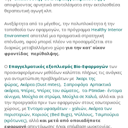
αποφέροντας αρνητικά αποτελέσματα στην εκτελεσθείσα
θεραπευτική αγωγή κλπ.
Ανεξάρτητα από το μέγεθος, την πολυπλοκότητα ή την
τοποθεσία των εφαρμογών, το πρόγραμμα
Healthy Interior
Environment
αποτελεί μια πραγματικά στρατηγική
επένδυση, αφού μπορεί πλέον να προσαρμόζεται στο
διαρκώς μεταβαλλόμενο χώρο
για την κατ’ οίκον
φροντίδας
περίθαλψης.
Ο
Επαγγελματικός εξοπλισμός Bio-Εφαρμογών
των
προαναφερόμενων μεθόδων καλύπτει πλήρως τις ανάγκες
για αντιμετώπιση προβλημάτων με
Άκαρι της
ψώρας
,
Ακάρεα (Dust mites)
,
Σαπροφάγα Αρπακτικά
ακάρεα
,
Ψείρες
,
Ψείρες του σώματος
,
τα-Ptinidae- έντομα
αίνιγμα
,
Μούχλα σε στρώμα
,
Μούχλα σε
Χαλιά
, αλλά και για
την προεργασία πριν των εφαρμογών στους εσωτερικούς
χώρους, με
Έντομα υφασμάτων – χαλιών
,
Ακάρεα των
περιστεριών
,
Κοριούς (Bed Bugs)
,
Ψύλλους
,
Τσιμπούρια
(κρότωνες)
, αλλά
και μετά από οποιαδήποτε
εφαρμογή
απεντόμωσης ή/και επέμβαση μυοκτονίας,