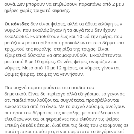
αυγά. Δεν μπορούν να επιβιώσουν παραπάνω από 2 με 3
ημέρες χωρίς τριχωτό κεφαλής.
Οι κόνιδες
δεν είναι ψείρες, αλλά τα άδεια κελύφη των
νυμφών που εκκολάφθηκαν ή τα αυγά που δεν έχουν
εκκολαφθεί. Εναποθέτουν έως και 10 ωά την ημέρα, που
μοιάζουν με πιτυρίδα και προσκολλώνται στο δέρμα του
τριχωτού της κεφαλής, στη ρίζα της τρίχας. Είναι
εξαιρετικά δύσκολο να απομακρυνθούν. Εκκολάπτονται
μετά από 8 με 10 ημέρες. Οι νέες ψείρες ονομάζονται
νύμφες. Μετά από 10 με 12 ημέρες, οι νύμφες γίνονται
ώριμες ψείρες, έτοιμες να γεννήσουν.
Πιο συχνά παρατηρούνται στα παιδιά του
δημοτικού. Είναι δε περίεργο αλλά εξηγήσιμο, το γεγονός
ότι παιδιά που λούζονται συχνότατα, προσβάλλονται
ευκολότερα από τα άλλα. Με το συχνό λούσιμο, ανοίγουν
οι πόροι του δέρματος της κεφαλής, με αποτέλεσμα να
ελευθερώνονται οι φερομόνες που ελκύουν τις ψείρες.
Επειδή δε κάθε άτομο, διαθέτει τις δικές του φερομόνες σε
ποιότητα και ποσότητα, είναι σοφότατο το λεγόμενο επί