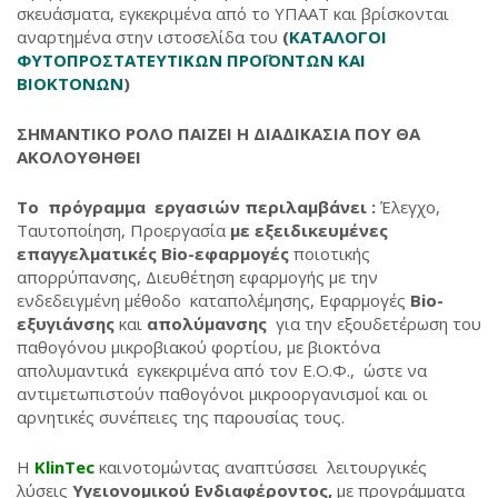
σκευάσματα, εγκεκριμένα από το ΥΠΑΑΤ και βρίσκονται
αναρτημένα στην ιστοσελίδα του
(
ΚΑΤΑΛΟΓΟΙ
ΦΥΤΟΠΡΟΣΤΑΤΕΥΤΙΚΩΝ ΠΡΟΪΟΝΤΩΝ ΚΑΙ
ΒΙΟΚΤΟΝΩΝ
)
ΣΗΜΑΝΤΙΚΟ ΡΟΛΟ ΠΑΙΖΕΙ Η ΔΙΑΔΙΚΑΣΙΑ ΠΟΥ ΘΑ
ΑΚΟΛΟΥΘΗΘΕΙ
Το πρόγραμμα εργασιών περιλαμβάνει :
Έλεγχο,
Ταυτοποίηση, Προεργασία
με εξειδικευμένες
επαγγελματικές Bio-εφαρμογές
ποιοτικής
απορρύπανσης, Διευθέτηση εφαρμογής με την
ενδεδειγμένη μέθοδο καταπολέμησης, Εφαρμογές
Bio-
εξυγιάνσης
και
απολύμανσης
για την εξουδετέρωση του
παθογόνου μικροβιακού φορτίου, με βιοκτόνα
απολυμαντικά εγκεκριμένα από τον Ε.Ο.Φ., ώστε να
αντιμετωπιστούν παθογόνοι μικροοργανισμοί και οι
αρνητικές συνέπειες της παρουσίας τους.
Η
KlinTec
καινοτομώντας αναπτύσσει λειτουργικές
λύσεις
Υγειονομικού Ενδιαφέροντος,
με προγράμματα