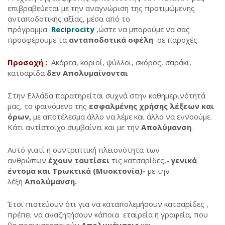
επιβραβεύεται με την αναγνώριση της προτιμώμενης
ανταποδοτικής αξίας, μέσα από το
πρόγραμμα
Reciprocity
,ώστε να μπορούμε να σας
προσφέρουμε τα
ανταποδοτικά οφέλη
σε παροχές.
Προσοχή :
Ακάρεα, κοριοί, ψύλλοι, σκόρος, σαράκι,
κατσαρίδα
δεν Απολυμαίνονται
Στην Ελλάδα παρατηρείται συχνά στην καθημερινότητά
μας, το φαινόμενο της
εσφαλμένης χρήσης λέξεων και
όρων,
με αποτέλεσμα άλλο να λέμε και άλλο να εννοούμε.
Κάτι αντίστοιχο συμβαίνει και με την
Απολύμανση
.
Αυτό γιατί η συντριπτική πλειονότητα των
ανθρώπων
έχουν ταυτίσει
τις κατσαρίδες,-
γενικά
έντομα και Τρωκτικά (Μυοκτονία)-
με την
λέξη
Απολύμανση.
Έτσι πιστεύουν ότι για να καταπολεμήσουν κατσαρίδες ,
πρέπει να αναζητήσουν κάποια εταιρεία ή γραφεία, που