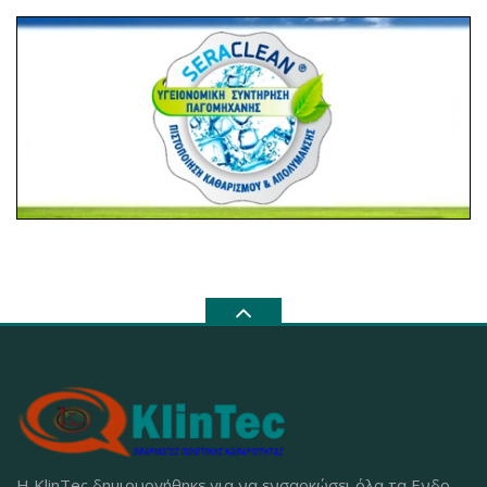
Η KlinTec δημιουργήθηκε για να ενσαρκώσει όλα τα Ενδο