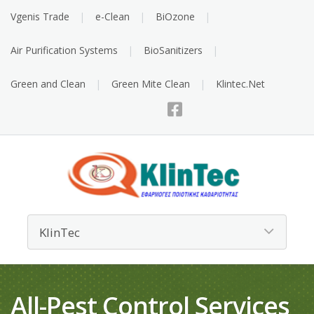
Vgenis Trade
e-Clean
BiOzone
Air Purification Systems
BioSanitizers
Green and Clean
Green Mite Clean
Klintec.Net
All-Pest Control Services