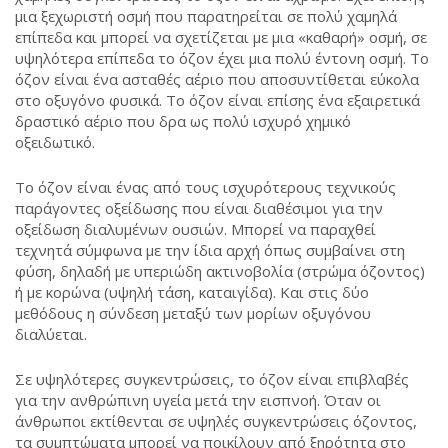
μια ξεχωριστή οσμή που παρατηρείται σε πολύ χαμηλά
επίπεδα και μπορεί να σχετίζεται με μια «καθαρή» οσμή, σε
υψηλότερα επίπεδα το όζον έχει μια πολύ έντονη οσμή. Το
όζον είναι ένα ασταθές αέριο που αποσυντίθεται εύκολα
στο οξυγόνο φυσικά. Το όζον είναι επίσης ένα εξαιρετικά
δραστικό αέριο που δρα ως πολύ ισχυρό χημικό
οξειδωτικό.
Το όζον είναι ένας από τους ισχυρότερους τεχνικούς
παράγοντες οξείδωσης που είναι διαθέσιμοι για την
οξείδωση διαλυμένων ουσιών. Μπορεί να παραχθεί
τεχνητά σύμφωνα με την ίδια αρχή όπως συμβαίνει στη
φύση, δηλαδή με υπεριώδη ακτινοβολία (στρώμα όζοντος)
ή με κορώνα (υψηλή τάση, καταιγίδα). Και στις δύο
μεθόδους η σύνδεση μεταξύ των μορίων οξυγόνου
διαλύεται.
Σε υψηλότερες συγκεντρώσεις, το όζον είναι επιβλαβές
για την ανθρώπινη υγεία μετά την εισπνοή. Όταν οι
άνθρωποι εκτίθενται σε υψηλές συγκεντρώσεις όζοντος,
τα συμπτώματα μπορεί να ποικίλουν από ξηρότητα στο