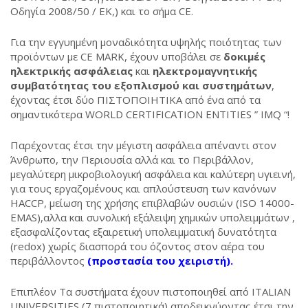
Οδηγία 2008/50 / ΕΚ,) και το σήμα CE.
Για την εγγυημένη μοναδικότητα υψηλής ποιότητας των
προϊόντων με CE MARK, έχουν υποβάλει σε
δοκιμές
ηλεκτρικής ασφάλειας
και
ηλεκτρομαγνητικής
συμβατότητας του εξοπλισμού και συστημάτων
,
έχοντας έτσι δύο ΠΙΣΤΟΠΟΙΗΤΙΚΑ από ένα από τα
σημαντικότερα WORLD CERTIFICATION ENTITIES ” IMQ “!
Παρέχοντας έτσι την μέγιστη ασφάλεια απέναντι στον
Άνθρωπο, την Περιουσία αλλά και το Περιβάλλον,
μεγαλύτερη μικροβιολογική ασφάλεια και καλύτερη υγιεινή,
για τους εργαζομένους και απλούστευση των κανόνων
HACCP, μείωση της χρήσης επιβλαβών ουσιών (ISO 14000-
EMAS),αλλα και συνολική εξάλειψη χημικών υπολειμμάτων ,
εξασφαλίζοντας εξαιρετική υπολειμματική δυνατότητα
(redox) χωρίς διασπορά του όζοντος στον αέρα του
περιβάλλοντος
(προστασία του χειριστή).
Επιπλέον Τα συστήματα έχουν πιστοποιηθεί από ITALIAN
UNIVERSITIES (7 πιστοποιητικά) αποδεικνύοντας έτσι την