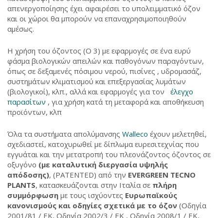
απενεργοποίησης έχει αφαιρέσει το υπολειμματικό όζον
και οι χώροι θα μπορούν να επαναχρησιμοποιηθούν
αμέσως.
Η χρήση του όζοντος (O 3) με εφαρμογές σε ένα ευρύ
φάσμα βιολογικών απειλών και παθογόνων παραγόντων,
όπως σε δεξαμενές πόσιμου νερού, πισίνες , υδρομασάζ,
συστημάτων κλιματισμού και επεξεργασίας λυμάτων
(βιολογικοί), κλπ., αλλά και εφαρμογές για τον
έλεγχο
παρασίτων
, για χρήση κατά τη μεταφορά και αποθήκευση
προϊόντων, κλπ
Όλα τα συστήματα απολύμανσης
Walleco
έχουν μελετηθεί,
σχεδιαστεί, κατοχυρωθεί με δίπλωμα ευρεσιτεχνίας που
εγγυάται και την μετατροπή του πλεονάζοντος όζοντος σε
οξυγόνο
(με καταλυτική διεργασία υψηλής
απόδοσης)
, (PATENTED) από την
EVERGREEN TECNO
PLANTS
, κατασκευάζονται στην Ιταλία σε
πλήρη
συμμόρφωση
με τους ισχύοντες
Ευρωπαϊκούς
κανονισμούς και οδηγίες σχετικά με το όζον
(Οδηγία
2001/81 / ΕΚ, Οδηγία 2002/3 / ΕΚ , Οδηγία 2008/1 / ΕΚ,