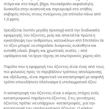
στόμα και στο λαιμό, βήχα, πονοκέφαλο-κεφαλαλγία,
δυσκολία στην αναπνοή και περιορισμό στο στήθος
σοβαρός πόνος στους πνεύμονες (σε επίπεδα πάνω από
1,0 ppm).
Χρειάζεται λοιπόν μεγάλη προσοχή κατά την διαδικασία
εφαρμογής του όζοντος, μιας και απαιτείται πρώτα η
εγκατάλειψη των ανθρώπων, κατοικίδιων κλπ Επιπλέον δε
το όζον μπορεί να επηρεάσει δυσμενώς ευαίσθητα και
ευπαθή υλικά- βαφές και χρωστικές ουσίες – από
υφάσματα και τα έργα τέχνης σε εσωτερικούς χώρος κλπ.
Παρόλο που η εφαρμογή του όζοντος είναι ένας από τους
πιο φιλικούς προς το περιβάλλον τρόπους απολύμανσης
και οξείδωσης, είναι σημαντικό να καταστραφεί με ασφαλή
τρόπο οποιοδήποτε πλεόνασμα ή υπολειμματικό όζον.
Η καταστροφή του όζοντος είναι ο κύριος στόχος ενός
καταστροφικού παράγοντα όζοντος. Στις γεννήτριες
όζοντος πρέπει να υπάρχουν καταστροφείς ,για την
καταστροφή του υπολειμματικού όζοντος. Ο κύκλος