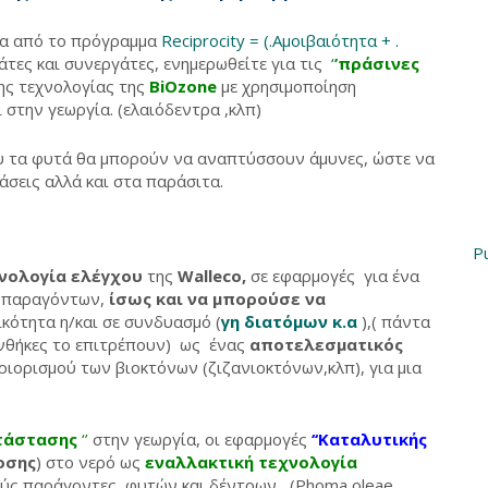
σα από το πρόγραμμα
Reciprocity = (.Αμοιβαιότητα + .
άτες και συνεργάτες, ενημερωθείτε για τις
‘
’πράσινες
ης τεχνολογίας της
BiOzone
με χρησιμοποίηση
 στην γεωργία. (ελαιόδεντρα ,κλπ)
 τα φυτά θα μπορούν να αναπτύσσουν άμυνες, ώστε να
άσεις αλλά και στα παράσιτα.
P
νολογία ελέγχου
της
Walleco,
σε εφαρμογές για ένα
ν παραγόντων,
ίσως και να μπορούσε να
κότητα η/και σε συνδυασμό (
γη διατόμων κ.α
),( πάντα
υνθήκες το επιτρέπουν) ως ένας
αποτελεσματικός
ιορισμού των βιοκτόνων (ζιζανιοκτόνων,κλπ), για μια
ατάστασης
‘’
στην γεωργία, οι εφαρμογές
‘‘Καταλυτικής
οσης
) στο νερό ως
εναλλακτική τεχνολογία
ύς παράγοντες φυτών και δέντρων , (Phoma oleae ,