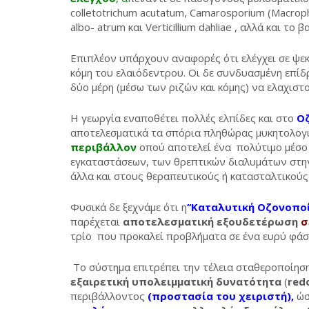
colletotrichum acutatum, Camarosporium (Macropho
albo- atrum και Verticillium dahliae , αλλά και τ
Επιπλέον υπάρχουν αναφορές ότι ελέγχει σε ψε
κόμη του ελαιόδεντρου. Οι δε συνδυασμένη επί
δύο μέρη (μέσω των ριζών και κόμης) να ελαχισ
Η γεωργία εναποθέτει πολλές ελπίδες και στο
Οζ
αποτελεσματικά τα σπόρια πληθώρας μυκητολογι
περιβάλλον
οπού αποτελεί ένα πολύτιμο μέσο
εγκαταστάσεων, των θρεπτικών διαλυμάτων στ
άλλα και στους θεραπευτικούς ή κατασταλτικούς
Φυσικά δε ξεχνάμε ότι η
‘‘Καταλυτική Οζονοποί
παρέχεται
αποτελεσματική εξουδετέρωση
σ
τρίο που προκαλεί προβλήματα σε ένα ευρύ φά
Το σύστημα επιτρέπει την τέλεια σταθεροποίησ
εξαιρετική υπολειμματική δυνατότητα
(
red
περιβάλλοντος
(προστασία του χειριστή),
ώσ