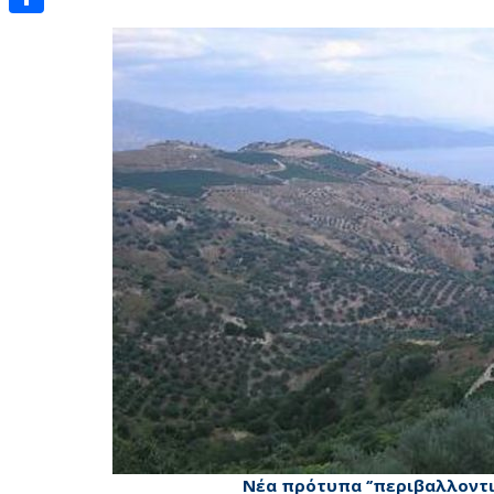
Μοιραστείτε
Νέα πρότυπα ‘’περιβαλλοντ