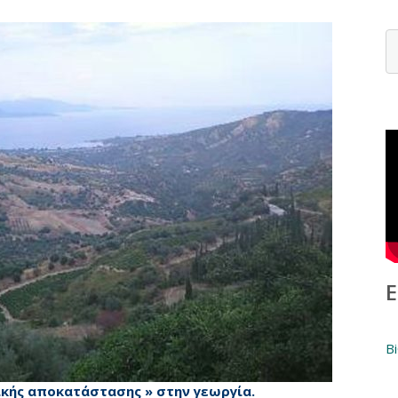
Ε
B
ικής αποκατάστασης » στην
γεωργία.