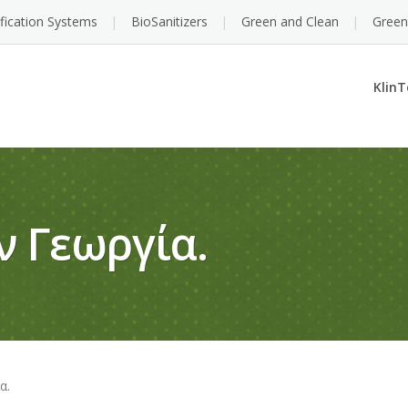
ification Systems
BioSanitizers
Green and Clean
Green
KlinT
ν Γεωργία.
α.