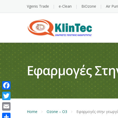
Vgenis Trade
e-Clean
BiOzone
Air Pur
Εφαρμογές Στη
Facebook
Twitter
Home
Ozone – O3
Εφαρμογές στην γεωργί
Email