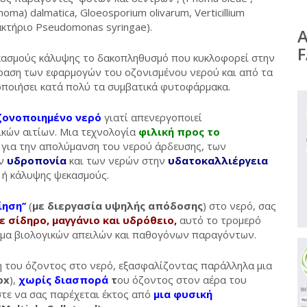
ma) dalmatica, Gloeosporium olivarum, Verticillium
ο βακτήριο Pseudomonas syringae).
κασμούς κάλυψης το δακοπληθυσμό που κυκλοφορεί στην
δραση των εφαρμογών του οζονισμένου νερού και από τα
τοποιήσει κατά πολύ τα συμβατικά φυτοφάρμακα.
ονοποιημένο νερό
γιατί απενεργοποιεί
κών αιτίων. Μια τεχνολογία
φιλική προς το
 για την απολύμανση του νερού άρδευσης, των
ην
υδροπονία
και των νερών στην
υδατοκαλλιέργεια
 ή κάλυψης ψεκασμούς.
ηση’’
(
με διεργασία υψηλής απόδοσης
) στο νερό, σας
ε σίδηρο, μαγγάνιο και υδρόθειο,
αυτό το τρομερό
σμα βιολογικών απειλών και παθογόνων παραγόντων.
η του όζοντος στο νερό, εξασφαλίζοντας παράλληλα μια
ox
),
χωρίς διασπορά
τ
ου όζοντος στον αέρα του
τε να σας παρέχεται έκτος από
μια φυσική