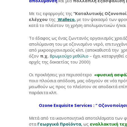
απολύμανση
και μια
πολλαπλή εξασφάλιση (Mu
Με τις εφαρμογές της
‘‘Καταλυτικής Οζονοποί
ελέγχου
της
Walleco
,
με τον ψεκασμό των φρο
κατά το πλείστον τη χρήση απολυμαντικών ή/κ
Το έδαφος ως ένας ζωντανός οργανισμός χρειάζ
απολύμανση του με οζονισμένο νερό, επιτυγχάν
από μικροοργανισμούς κλπ
.
(αποκαθιστά την χρ
όζον
π.χ.
Βρωμιούχο μεθύλιο
– έχει καταργηθεί
αρχές της δεκαετίας του 2000)
Οι προκλήσεις για περισσότερο
«φυσική ασφά
ποιο πλούσια απόδοση, μας οδηγούν σε νέα πρό
μειωθούν ως προς το πλείστον σε αποδεκτά επίπ
παράσιτα κλπ.
Ozone Exquisite Services : ‘‘ Οζονοποί
Μετά από τα ικανοποιητικά αποτελέσματα των 
στα
Γεωργικά Προϊόντα
,
ως
εναλλακτική τε