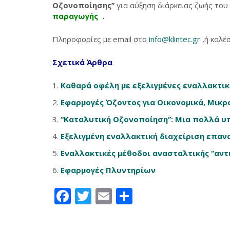
Οζονοποίησης’’
για αύξηση διάρκειας ζωής του
παραγωγής .
Πληροφορίες με email στο
info@klintec.gr
,ή καλέ
Σχετικά Άρθρα
Καθαρά οφέλη με εξελιγμένες εναλλακτικ
Εφαρμογές Όζοντος για Οικονομικά, Μικρ
‘‘Καταλυτική Οζονοποίηση’’: Μια πολλά 
Εξελιγμ
ένη εναλλακτική διαχείριση επαν
Εναλλακτικές μέθοδοι ανασταλτικής ‘‘αντ
Εφαρμογές Πλυντηρίων
Facebook
Twitter
Email
Μοιραστείτ