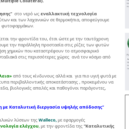
ltiple Collateral).
ησης’’
στο νερό ως
εναλλακτική τεχνολογία
ύτων και των λαχανικών σε θερμοκήπια, αποφεύγουμε
αι φυτοφαρμάκων.
εται την φροντίδα του, έτσι ώστε με την ταυτόχρονη
ουμε την παράλληλη προστασία στις ρίζες των φυτών
ήση χημικών που καταστρέφουν το ατμοσφαιρικό
 σταδιακά στις περισσότερες χώρες ανά τον κόσμο από
λεια»
από τους κίνδυνους αλλά και για πιο υγιή φυτά με
τυπα περιβαλλοντικής αποκατάστασης , προκειμένου να
εδα, βιολογικές απειλές και παθογόνοι παράγοντες,
ηση με Καταλυτική διεργασία υψηλής απόδοσης’’
φιλικών λύσεων της
Walleco,
με εφαρμογές
χνολογία ελέγχου
,
με την φροντίδα της
‘‘Καταλυτικής