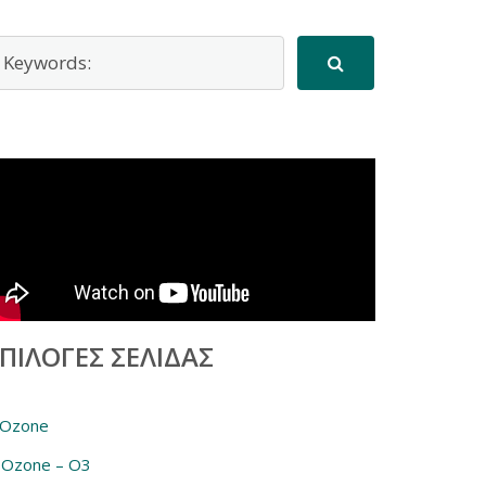
ΠΙΛΟΓΈΣ ΣΕΛΊΔΑΣ
iOzone
Ozone – O3