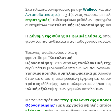
Στα πλαίσια συνεργασίας με την
Walleco
και μέ
Ανταποδοτικότητα)
…. χτίζοντας γέφυρες με πελ
στρατηγικές’’
ειδικευμένων μεθόδων προηγμέν
συστημάτων
‘‘Καταλυτικής Οζονοποίησης’’
και
Η
Δύναμη της Φύσης σε φιλικές
λύσεις,
όπου
γίνονται πιο ανθεκτικά στις παθογόνους καταστ
Έρευνες αναδεικνύουν ότι, η
φροντίδα με
‘‘Καταλυτική
Οζονοποίηση’’
στο νερό ως
εναλλακτική τεχ
ευρύ φάσμα βιολογικών απειλών και παθογόνω
χρησιμοποιηθεί συμπληρωματικά
με συλλογι
όταν και όπου η τεκμηριωμένη έγκριση και οι σ
τρόπος
εξάλειψης των απολυμαντικών ή/και περ
”
ολική εξάλειψη”
των χημικών καταλοίπων.
Με τα νέα πρότυπα
‘’περιβαλλοντικής αποκ
Οζονοποίησης’’
(
με διεργασία υψηλής απόδ
ελέγχου
, α
πέναντι σε παθογόνους μολυσματικο