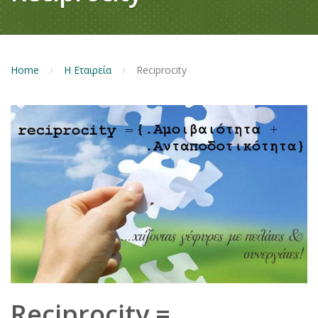
Home
Η Εταιρεία
Reciprocity
Reciprocity =