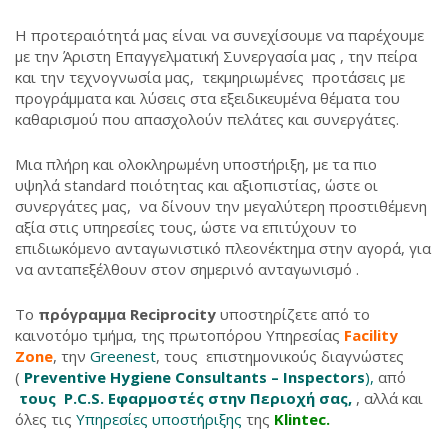
Η προτεραιότητά μας είναι να συνεχίσουμε να παρέχουμε
με την Άριστη Επαγγελματική Συνεργασία μας , την πείρα
και την τεχνογνωσία μας, τεκμηριωμένες προτάσεις με
προγράμματα και λύσεις στα εξειδικευμένα θέματα του
καθαρισμού που απασχολούν πελάτες και συνεργάτες.
Μια πλήρη και ολοκληρωμένη υποστήριξη, με τα πιο
υψηλά standard ποιότητας και αξιοπιστίας, ώστε οι
συνεργάτες μας, να δίνουν την μεγαλύτερη προστιθέμενη
αξία στις υπηρεσίες τους, ώστε να επιτύχουν το
επιδιωκόμενο ανταγωνιστικό πλεονέκτημα στην αγορά, για
να ανταπεξέλθουν στον σημερινό ανταγωνισμό .
Το
πρόγραμμα Reciprocity
υποστηρίζετε από το
καινοτόμο τμήμα, της πρωτοπόρου Υπηρεσίας
Facility
Zone
, την
Greenest
, τους επιστημονικούς διαγνώστες
(
Preventive Hygiene Consultants – Ιnspectors
),
από
τους P.C.S. Εφαρμοστές στην Περιοχή σας,
, αλλά και
όλες τις
Υπηρεσίες υποστήριξης
της
Klintec.