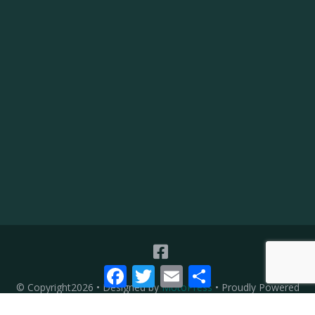
Facebook
Twitter
Email
Μοιραστείτε
© Copyright2026
• Designed by
MotoPress
• Proudly Powered
by
WordPress