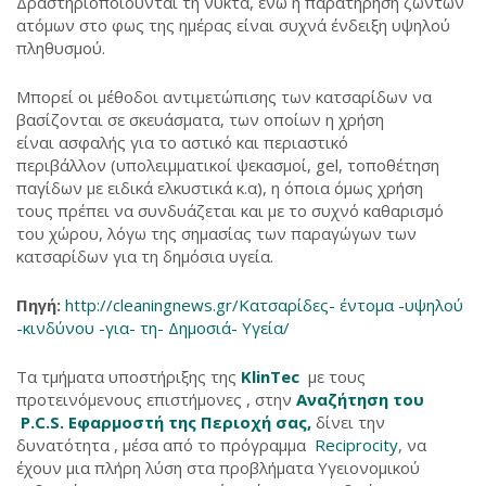
Δραστηριοποιούνται τη νύκτα, ενώ η παρατήρηση ζώντων
ατόμων στο φως της ημέρας είναι συχνά ένδειξη υψηλού
πληθυσμού.
Μπορεί οι μέθοδοι αντιμετώπισης των κατσαρίδων να
βασίζονται σε σκευάσματα, των οποίων η χρήση
είναι ασφαλής για το αστικό και περιαστικό
περιβάλλον (υπολειμματικοί ψεκασμοί, gel, τοποθέτηση
παγίδων με ειδικά ελκυστικά κ.α), η όποια όμως χρήση
τους πρέπει να συνδυάζεται και με το συχνό καθαρισμό
του χώρου, λόγω της σημασίας των παραγώγων των
κατσαρίδων για τη δημόσια υγεία.
Πηγή:
http://cleaningnews.gr/Κατσαρίδες- έντομα -υψηλού
-κινδύνου -για- τη- Δημοσιά- Υγεία/
Τα τμήματα υποστήριξης της
KlinTec
με τους
προτεινόμενους επιστήμονες , στην
Αναζήτηση του
P.C.S. Εφαρμοστή της Περιοχή σας,
δίνει την
δυνατότητα , μέσα από το πρόγραμμα
Reciprocity
, να
έχουν μια πλήρη λύση στα προβλήματα Υγειονομικού