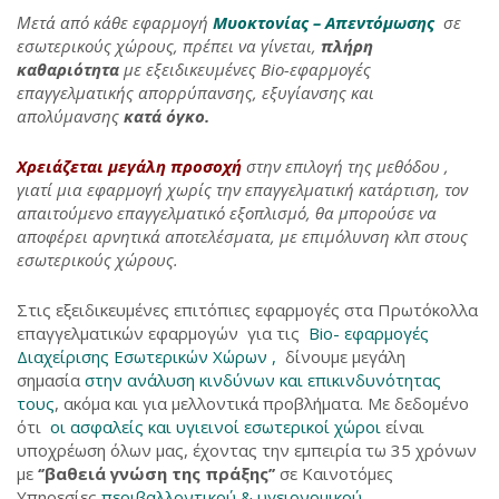
Μετά από κάθε εφαρμογή
Μυοκτονίας – Απεντόμωσης
σε
εσωτερικούς χώρους, πρέπει να γίνεται,
πλήρη
καθαριότητα
με εξειδικευμένες Bio-εφαρμογές
επαγγελματικής απορρύπανσης, εξυγίανσης και
απολύμανσης
κατά όγκο.
Χρειάζεται μεγάλη προσοχή
στην επιλογή της μεθόδου ,
γιατί μια εφαρμογή χωρίς την επαγγελματική κατάρτιση, τον
απαιτούμενο επαγγελματικό εξοπλισμό, θα μπορούσε να
αποφέρει αρνητικά αποτελέσματα, με επιμόλυνση κλπ στους
εσωτερικούς χώρους.
Στις εξειδικευμένες επιτόπιες εφαρμογές στα Πρωτόκολλα
επαγγελματικών εφαρμογών για τις
Bio- εφαρμογές
Διαχείρισης Εσωτερικών Χώρων ,
δίνουμε μεγάλη
σημασία
στην ανάλυση κινδύνων και επικινδυνότητας
τους
, ακόμα και για μελλοντικά προβλήματα. Με δεδομένο
ότι
οι ασφαλείς και υγιεινοί εσωτερικοί χώροι
είναι
υποχρέωση όλων μας, έχοντας την εμπειρία τω 35 χρόνων
με
‘’βαθειά γνώση της πράξης’’
σε Καινοτόμες
Υπηρεσίες
περιβαλλοντικού & υγειονομικού