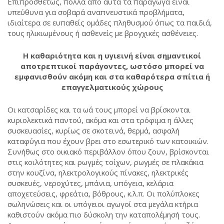
Επιπροσθέτως, πολλά από αυτά τα παράγωγα είναι
υπεύθυνα για σοβαρά αναπνευστικά προβλήματα,
ιδιαίτερα σε ευπαθείς ομάδες πληθυσμού όπως τα παιδιά,
τους ηλικιωμένους ή ασθενείς με βρογχικές ασθένειες.
Η καθαριότητα και η υγιεινή είναι σημαντικοί
αποτρεπτικοί παράγοντες, ωστόσο μπορεί να
εμφανισθούν ακόμη και στα καθαρότερα σπίτια ή
επαγγελματικούς χώρους
Οι κατσαρίδες και τα ωά τους μπορεί να βρίσκονται
κυριολεκτικά παντού, ακόμα και στα τρόφιμα η άλλες
συσκευασίες, κυρίως σε σκοτεινά, θερμά, ασφαλή
καταφύγια που έχουν βρει στο εσωτερικό των κατοικιών.
Συνήθως στο οικιακό περιβάλλον όπου ζουν, βρίσκονται
στις κοιλότητες και ρωγμές τοίχων, ρωγμές σε πλακάκια
στην κουζίνα, ηλεκτρολογικούς πίνακες, ηλεκτρικές
συσκευές, νεροχύτες, μπάνια, υπόγεια, κελάρια
αποχετεύσεις, φρεάτια, βόθρους, κ.λ.π. Οι πολύπλοκες
σωληνώσεις και οι υπόγειοι αγωγοί στα μεγάλα κτήρια
καθιστούν ακόμα πιο δύσκολη την καταπολέμησή τους.