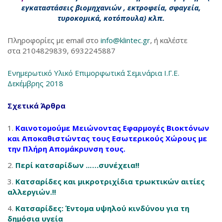
εγκαταστάσεις βιομηχανιών , εκτροφεία, σφαγεία,
τυροκομικά, κοτόπουλα) κλπ.
Πληροφορίες με email στο
info@klintec.gr
, ή καλέστε
στα 2104829839, 6932245887
Ενημερωτικό Υλικό Επιμορφωτικά Σεμινάρια Ι.Γ.Ε.
Δεκέμβρης 2018
Σχετικά Άρθρα
Καινοτομούμε Μειώνοντας Εφαρμογές Βιοκτόνων
και Αποκαθιστώντας τους Εσωτερικούς Χώρους με
την Πλήρη Απομάκρυνση τους.
Περί κατσαρίδων ..….συνέχεια!!
Κατσαρίδες και μικροτριχίδια τρωκτικών αιτίες
αλλεργιών.!!
Κατσαρίδες: Έντομα υψηλού κινδύνου για τη
δημόσια υγεία