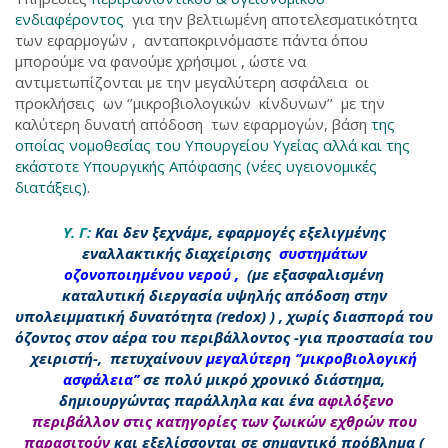
ενδιαφέροντος
για την βελτιωμένη αποτελεσματικότητα
των εφαρμογών , ανταποκρινόμαστε πάντα όπου
μπορούμε να φανούμε χρήσιμοι , ώστε να
αντιμετωπίζονται με την μεγαλύτερη ασφάλεια οι
προκλήσεις ων ‘’μικροβιολογικών κίνδυνων’’ με την
καλύτερη δυνατή απόδοση των εφαρμογών, βάση
της
οποίας νομοθεσίας του Υπουργείου Υγείας αλλά και της
εκάστοτε Υπουργικής Απόφασης (νέες υγειονομικές
διατάξεις)
.
Υ. Γ:
Και δεν ξεχνάμε, εφαρμογές εξελιγμένης
εναλλακτικής διαχείρισης
συστημάτων
οζονοποιημένου νερού
,
(με εξασφαλισμένη
καταλυτική διεργασία υψηλής απόδοση στην
υπολειμματική δυνατότητα (redox) ) , χωρίς διασπορά του
όζοντος στον αέρα του περιβάλλοντος -για προστασία του
χειριστή-, πετυχαίνουν
μεγαλύτερη ‘’μικροβιολογική
ασφάλεια’’
σε πολύ μικρό χρονικό διάστημα,
δημιουργώντας παράλληλα και ένα
αφιλόξενο
περιβάλλον στις κατηγορίες των ζωικών εχθρών που
παρασιτούν
και εξελίσσονται σε σημαντικό πρόβλημα (