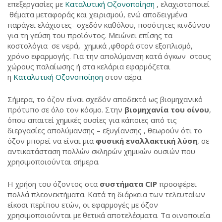
επεξεργασίες με
Καταλυτική Οζονοποίηση
, ελαχιστοποιεί
θέματα μεταφοράς και χειρισμού, ενώ αποδειγμένα
παράγει ελάχιστες- σχεδόν καθόλου, ποσότητες κινδύνου
για τη γεύση του προϊόντος. Μειώνει επίσης τα
κοστολόγια σε νερά, χημικά ,φθορά στον εξοπλισμό,
χρόνο εφαρμογής. Για την απολύμανση κατά όγκων στους
χώρους παλαίωσης ή στα κελάρια εφαρμόζεται
η
Καταλυτική Οζονοποίηση
στον αέρα.
Σήμερα, το όζον είναι σχεδόν αποδεκτό ως βιομηχανικό
πρότυπο σε όλο τον κόσμο. Στην
βιομηχανία του οίνου
,
όπου απαιτεί χημικές ουσίες για κάποιες από τις
διεργασίες απολύμανσης – εξυγίανσης , θεωρούν ότι το
όζον μπορεί να είναι μια
φυσική εναλλακτική λύση
, σε
αντικατάσταση πολλών σκληρών χημικών ουσιών που
χρησιμοποιούνται σήμερα.
Η χρήση του όζοντος στα
συστήματα CIP
προσφέρει
πολλά πλεονεκτήματα. Κατά τη διάρκεια των τελευταίων
είκοσι περίπου ετών, οι εφαρμογές με όζον
χρησιμοποιούνται με θετικά αποτελέσματα. Τα οινοποιεία