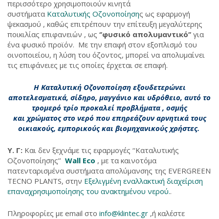
περισσότερο χρησιμοποιούν κινητά
συστήματα
Καταλυτικής Οζονοποίηση
ς ως εφαρμογή
ψεκασμού , καθώς επιτρέπουν την επίτευξη μεγαλύτερης
ποικιλίας επιφανειών , ως
‘’φυσικό απολυμαντικό’’
για
ένα φυσικό προϊόν. Με την επαφή στον εξοπλισμό του
οινοποιείου, η λύση του όζοντος, μπορεί να απολυμαίνει
τις επιφάνειες με τις οποίες έρχεται σε επαφή.
Η
Καταλυτική Οζονοποίηση
εξουδετερώνει
αποτελεσματικά, σίδηρο, μαγγάνιο και υδρόθειο, αυτό το
τρομερό τρίο προκαλεί προβλήματα , οσμής
και χρώματος στο νερό που επηρεάζουν αρνητικά τους
οικιακούς, εμπορικούς και βιομηχανικούς χρήστες.
Υ. Γ:
Και δεν ξεχνάμε τις εφαρμογές ‘‘Καταλυτικής
Οζονοποίησης’’
Wall Eco
, με τα καινοτόμα
πατενταρισμένα συστήματα απολύμανσης της EVERGREEN
TECNO PLANTS, στην
Εξελιγμένη εναλλακτική διαχείριση
επαναχρησιμοποίησης του ανακτημένου νερού.
.
Πληροφορίες με email στο
info@klintec.gr
,ή καλέστε