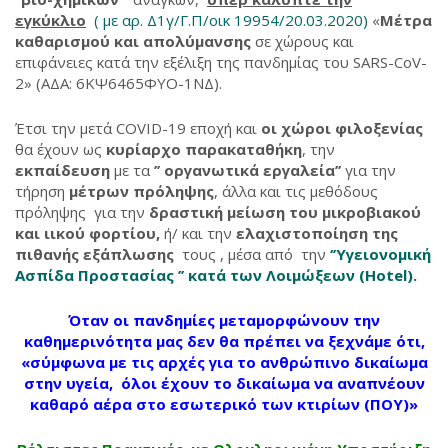
εγκύκλιο
( με αρ. Δ1γ/Γ.Π/οικ 19954/20.03.2020)
«
Μέτρα
καθαρισμού και απολύμανσης
σε χώρους και
επιφάνειες κατά την εξέλιξη της πανδημίας του SARS-CoV-
2» (ΑΔΑ: 6ΚΨ6465ΦΥΟ-1ΝΔ).
Έτσι την μετά COVID-19 εποχή και
οι χώροι φιλοξενίας
θα έχουν ως
κυρίαρχο παρακαταθήκη
, την
εκπαίδευση
με τα
’’ οργανωτικά εργαλεία’’
για την
τήρηση
μέτρων πρόληψης
, άλλα και τις μεθόδους
πρόληψης για την
δραστική μείωση του μικροβιακού
και ιικού φορτίου,
ή/ και την
ελαχιστοποίηση της
πιθανής εξάπλωσης
τους , μέσα από την
‘’Υγειονομική
Ασπίδα Προστασίας ’’ κατά των Λοιμώξεων (
Hotel
).
Όταν οι πανδημίες μεταμορφώνουν την
καθημερινότητα μας δεν θα πρέπει να ξεχνάμε ότι,
«σύμφωνα με τις αρχές για το ανθρώπινο δικαίωμα
στην υγεία,
όλοι έχουν το δικαίωμα
να αναπνέουν
καθαρό αέρα
στο εσωτερικό των κτιρίων (ΠΟΥ)»