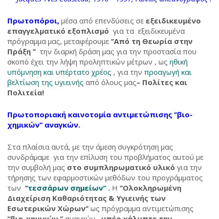
Πρωτοπόροι,
μέσα από επενδύσεις σε
εξειδικευμένο
επαγγελματικό εξοπλισμό
για τα εξειδικευμένα
πρόγραμμα μας, μεταφέρουμε
‘’Από τη Θεωρία στην
Πράξη ’’
την διαρκή δράση μας για την προστασία που
σκοπό έχει την λήψη προληπτικών μέτρων , ως
ηθική
υπόμνηση και υπέρτατο χρέος
, για την
προαγωγή και
βελτίωση της υγιεινής
από όλους μας
– Πολίτες και
Πολιτεία!
Πρωτοποριακή καινοτομία
αντιμετώπισης
‘’βιο-
χημικών’’ αναγκών.
Στα πλαίσια αυτά, με την άμεση συγκρότηση μας
συνδράμαμε για την επίλυση του προβλήματος αυτού με
την συμβολή μας
στο συμπληρωματικό υλικό
για την
τήρησης των εφαρμοστικών μεθόδων του προγράμματος
των
‘’τεσσάρων σημείων’’
.
Η
‘’Ολοκληρωμένη
Διαχείριση Καθαριότητας & Υγιεινής των
Εσωτερικών Χώρων‘’
ως πρόγραμμα αντιμετώπισης
‘’βιο-χημικών ’’
αναγκών,
υπέρ κάλυπτε την