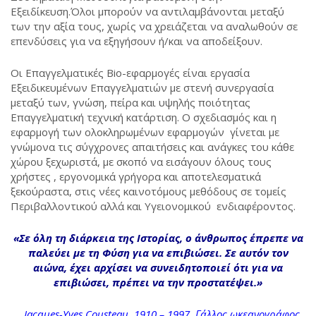
Εξειδίκευση.Όλοι μπορούν να αντιλαμβάνονται μεταξύ
των την αξία τους, χωρίς να χρειάζεται να αναλωθούν σε
επενδύσεις για να εξηγήσουν ή/και να αποδείξουν.
Οι Επαγγελματικές Bio-εφαρμογές είναι εργασία
Εξειδικευμένων Επαγγελματιών με στενή συνεργασία
μεταξύ των, γνώση, πείρα και υψηλής ποιότητας
Επαγγελματική τεχνική κατάρτιση. Ο σχεδιασμός και η
εφαρμογή των ολοκληρωμένων εφαρμογών γίνεται με
γνώμονα τις σύγχρονες απαιτήσεις και ανάγκες του κάθε
χώρου ξεχωριστά, με σκοπό να εισάγουν όλους τους
χρήστες , εργονομικά γρήγορα και αποτελεσματικά
ξεκούραστα, στις νέες καινοτόμους μεθόδους σε τομείς
Περιβαλλοντικού αλλά και Υγειονομικού ενδιαφέροντος.
«Σε όλη τη διάρκεια της Ιστορίας, ο άνθρωπος έπρεπε να
παλεύει με τη Φύση για να επιβιώσει. Σε αυτόν τον
αιώνα, έχει αρχίσει να συνειδητοποιεί ότι για να
επιβιώσει, πρέπει να την προστατέψει.»
Jacques-Yves Cousteau, 1910 – 1997, Γάλλος ωκεανογράφος .