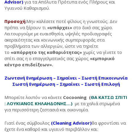
Advisor)
για τα Απόλυτα Πρότυπα ενός Πλήρους και
Υγιεινού Καθαρισμού.
Προσοχή:
Μην καλέσετε ποτέ φίλους η γνωστούς. Δεν
πρέπει να ξέρουν τι
«υπάρχει»
στο δικό σας χώρο.
Λειτουργούμε με ευαισθησία, υψηλές προδιαγραφές
ακεραιότητας και κοινωνικής συμπεριφοράς στα
προβλήματα των αλλεργιών, ώστε να τηρείτε
το
«απόρρητο της καθαριότητας»
χωρίς να γίνετε το
σπίτι σας η ο επαγγελματικός σας χώρος
«εμπορικό
κέντρο επιδείξεων».
Ζωντανή Ενημέρωση – Σημαίνει – Σωστή Επικοινωνία
Σωστή Ενημέρωση – Σημαίνει – Σωστή Επιλογή
Μπορείτε λοιπόν να κάνετε
Cocooning
(
ΘΑ ΚΑΤΣΩ ΣΠΙΤΙ
: ΛΟΥΚΙΑΝΟΣ ΚΗΛΑΗΔΟΝΗΣ…)
με τα χαλιά στρωμένα
για περισσότερη ζεστασιά και οικονομία.
Γιατί ένας σύμβουλος
(Cleaning Advisor)
θα φροντίσει να
έχετε ένα καθαρό και υγιεινό περιβάλλον και: