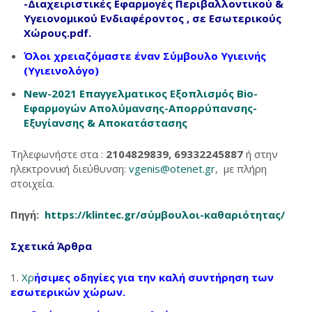
-Διαχειριστικές Εφαρμογές Περιβαλλοντικού &
Υγειονομικού Ενδιαφέροντος , σε Εσωτερικούς
Χώρους.pdf.
Όλοι χρειαζόμαστε έναν Σύμβουλο Υγιεινής
(Υγιεινολόγο)
New-2021 Επαγγελματικος Εξοπλισμός Bio-
Εφαρμογών Απολύμανσης-Απορρύπανσης-
Εξυγίανσης & Αποκατάστασης
Τηλεφωνήστε στα :
2104829839,
69332245887
ή στην
ηλεκτρονική διεύθυνση:
vgenis@otenet.gr
, με πλήρη
στοιχεία.
Πηγή:
https://klintec.gr/σύμβουλοι-καθαριότητας/
Σχετικά Άρθρα
Χρ
ήσιμες οδηγίες για την καλή συντήρηση των
εσωτερικών χώρων.