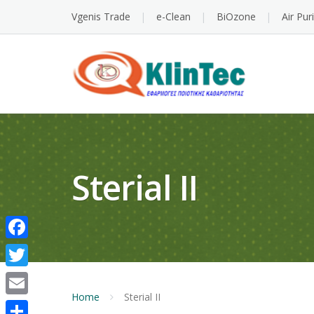
Vgenis Trade
e-Clean
BiOzone
Air Pur
Sterial II
Facebook
Twitter
Home
Sterial II
Email