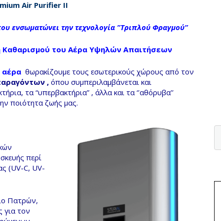
emium
Air
Purifier II
ου ενσωματώνει την τεχνολογία ”Τριπλού Φραγμού”
ή Καθαρισμού του Αέρα Yψηλών Απαιτήσεων
ύ αέρα
θωρακίζουμε τους εσωτερικούς χώρους από τον
αραγόντων ,
όπου συμπεριλαμβάνεται και
κτήρια,
τα
“υπερβακτήρια”
, άλλα και τα ‘’αθόρυβα’’
ην ποιότητα ζωής μας.
κών
υσκευής περί
ς (UV-C, UV-
ιο Πατρών,
ς για τον