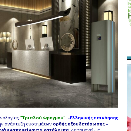
χνολογίας
‘’Τριπλού Φραγμού’’
–
Ελληνικής επινόησης
την ανάπτυξη συστημάτων
ορθής εξουδετέρωσης –
ανά εναπομείναντα κατάλοιπα.
Λειτουργεί ως