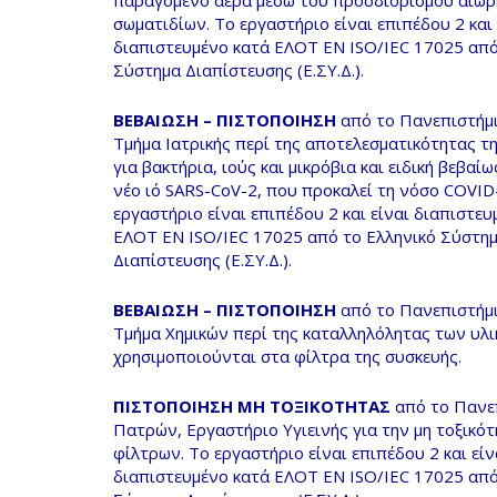
παραγόμενο αέρα µέσω του προσδιορισμού αιω
σωματιδίων. Το εργαστήριο είναι επιπέδου 2 και 
διαπιστευμένο κατά ΕΛΟΤ ΕΝ ISO/IEC 17025 από
Σύστημα Διαπίστευσης (Ε.ΣΥ.Δ.).
ΒΕΒΑΙΩΣΗ – ΠΙΣΤΟΠΟΙΗΣΗ
από το Πανεπιστήμ
Τμήμα Ιατρικής περί της αποτελεσματικότητας τ
για βακτήρια, ιούς και μικρόβια και ειδική βεβαίω
νέο ιό SARS-CoV-2, που προκαλεί τη νόσο COVID
εργαστήριο είναι επιπέδου 2 και είναι διαπιστευ
ΕΛΟΤ ΕΝ ISO/IEC 17025 από το Ελληνικό Σύστη
Διαπίστευσης (Ε.ΣΥ.Δ.).
ΒΕΒΑΙΩΣΗ – ΠΙΣΤΟΠΟΙΗΣΗ
από το Πανεπιστήμ
Τμήμα Χημικών περί της καταλληλόλητας των υλ
χρησιμοποιούνται στα φίλτρα της συσκευής.
ΠΙΣΤΟΠΟΙΗΣΗ ΜΗ ΤΟΞΙΚΟΤΗΤΑΣ
από το Πανε
Πατρών, Εργαστήριο Υγιεινής για την μη τοξικό
φίλτρων. Το εργαστήριο είναι επιπέδου 2 και είν
διαπιστευμένο κατά ΕΛΟΤ ΕΝ ISO/IEC 17025 από