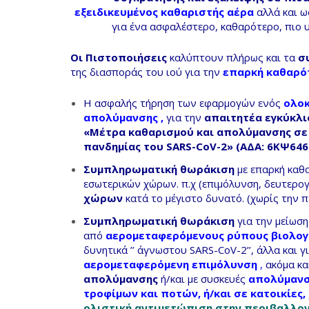
εξειδικευμένος καθαριστής αέρα
αλλά
και ω
για ένα ασφαλέστερο, καθαρότερο, πιο 
Οι Πιστοποιήσεις
καλύπτουν πλήρως
και
τα
σ
της διασποράς του ιού για την
επαρκή καθαρό
Η ασφαλής τήρηση των εφαρμογών ενός
ολοκ
απολύμανσης ,
για την
απαιτητέα εγκύκλι
«Μέτρα καθαρισμού και απολύμανσης σε 
πανδημίας του SARS-CoV-2» (ΑΔΑ: 6ΚΨ64
Συμπληρωματική θωράκιση
με
επαρκή καθ
εσωτερικών χώρων. π.χ (επιμόλυνση, δευτερογε
χώρων
κατά το μέγιστο δυνατό. (χωρίς την 
Συμπληρωματική θωράκιση
για την μείωση
από
αερομεταφερόμενους ρύπους βιολο
δυνητικά ’’ άγνωστου SARS-CoV-2’’, άλλα και γ
αερομεταφερόμενη επιμόλυνση
,
ακόμα κα
απολύμανσης
ή/και με συσκευές
απολύμανσ
τροφίμων και ποτών, ή/και σε κατοικίε
ολιστική αντιμετώπιση στην περιβαλλοντ