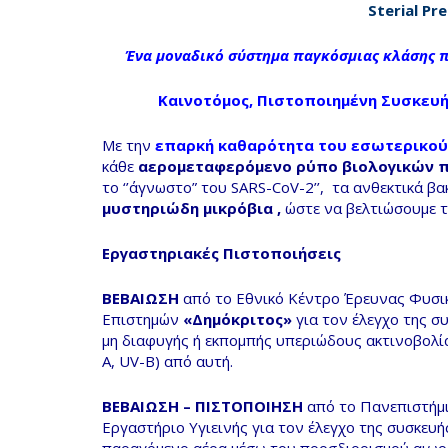
Sterial
Pr
Ένα
μοναδικό σύστημα παγκόσμιας κλάσης π
Καινοτόμος, Πιστοποιημένη Συσκευ
Με την
επαρκή καθαρότητα του εσωτερικο
κάθε
αερομεταφερόμενο ρύπο βιολογικών π
το ‘’άγνωστο” του SARS-CoV-2’’,
τα ανθεκτικά βα
μυστηριώδη μικρόβια
,
ώστε να βελτιώσουμε τ
Εργαστηριακές Πιστοποιήσεις
ΒΕΒΑΙΩΣΗ
από το Εθνικό Κέντρο Έρευνας Φυσι
Επιστημών
«Δημόκριτος»
για τον έλεγχο της σ
µη διαφυγής ή εκπομπής υπεριώδους ακτινοβολία
A, UV-B) από αυτή.
ΒΕΒΑΙΩΣΗ – ΠΙΣΤΟΠΟΙΗΣΗ
από το Πανεπιστήμ
Εργαστήριο Υγιεινής για τον έλεγχο της συσκευή