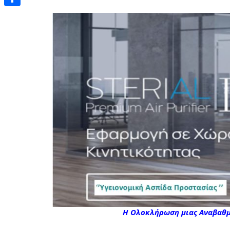
Μοιραστείτε
Η Ολοκλήρωση μιας Αναβαθ