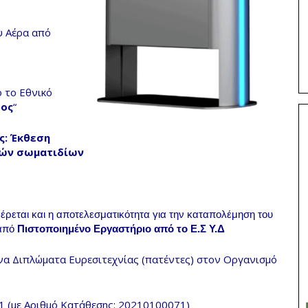
 Αέρα από
το Εθνικό
τος
“
ς
:
Έκθεση
ών σωματιδίων
έρεται και η αποτελεσματικότητα για την καταπολέμηση του
 από
Πιστοποιημένο Εργαστήριο από το Ε.Σ Υ.Δ
μένα Διπλώματα Ευρεσιτεχνίας (πατέντες) στον Οργανισμό
1 (µε Αριθμό Κατάθεσης: 20210100071)