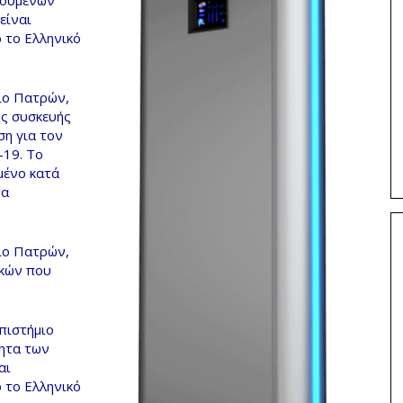
ρούμενων
είναι
 το Ελληνικό
ιο Πατρών,
ης συσκευής
ση για τον
-19. Το
μένο κατά
μα
ιο Πατρών,
ικών που
πιστήμιο
τητα των
αι
 το Ελληνικό