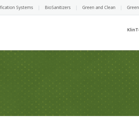
ification Systems
BioSanitizers
Green and Clean
Green
KlinT