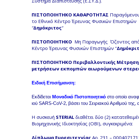
Σύστημα Διαπίστευσης (Ε.ΣΥ.Δ.).
ΠΙΣΤΟΠΟΙΗΤΗΚΟ ΚΑΘΑΡΟΤΗΤΑΣ
Παραγόμενου
το Εθνικό Κέντρο Έρευνας Φυσικών Επιστημών
“
Δημόκριτος
“
ΠΙΣΤΟΠΟΙΗΤΗΚΟ
Μη Παραγωγής Όζοντος από 
Κέντρο Έρευνας Φυσικών Επιστημών “
Δημόκρι
ΠΙΣΤΟΠΟΙΗΤΗΚΟ
Περιβαλλοντικής Μέτρηση
μετρήσεων εκπομπών αιωρούμενων στερε
Ειδική Επισήμανση:
Εκδίδεται
Μοναδικό Πιστοποιητικό
στο οποίο αναφ
ιού SARS-CoV-2, βάσει του Σειριακού Αριθμού της,
Η συσκευή
STERIΑL
διαθέτει δύο (2) κατατεθει
Βιομηχανικής Ιδιοκτησίας (ΟΒΙ), συγκεκριμένα:
Δίπλωμα Ευρεσιτεχνίας
Αρ. 231 – 000407171