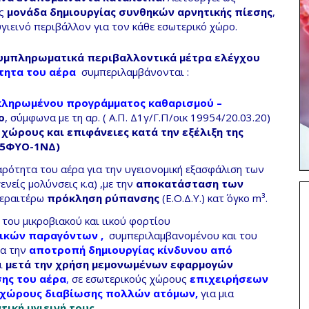
ς
μονάδα δημιουργίας συνθηκών αρνητικής πίεσης
,
υγιεινό περιβάλλον
για τον
κάθε
εσωτερικό χώρο.
υμπληρωματικά περιβαλλοντικά μέτρα ελέγχου
τητα του αέρα
συμπεριλαμβάνονται :
ληρωμένου προγράμματος καθαρισμού –
ο
, σύμφωνα με τη αρ. ( Α.Π. Δ1γ/Γ.Π/οικ 19954/20.03.20)
χώρους και επιφάνειες κατά την εξέλιξη της
65ΦΥΟ-1ΝΔ)
αρότητα του αέρα
για την υγειονομική εξασφάλιση των
νείς μολύνσεις κ.α) ,με την
αποκατάσταση των
περαιτέρω
πρόκληση ρύπανσης
(Ε.Ο.Δ.Υ.)
κατ΄ όγκο m³.
 του μικροβιακού και ιικού φορτίου
γικών παραγόντων
,
συμπεριλαμβανομένου και του
ια την
αποτροπή δημιουργίας κίνδυνου από
ι
μετά την χρήση μεμονωμένων εφαρμογών
ης του αέρα
,
σε εσωτερικούς χώρους
επιχειρήσεων
ς, χώρους διαβίωσης πολλών ατόμων,
για μια
ική υγιεινή τους .