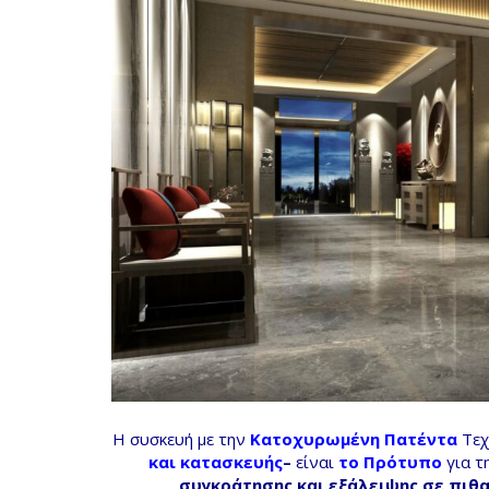
Η συσκευή με την
Κατοχυρωμένη Πατέντα
Τε
και κατασκευής
–
είναι
το Πρότυπο
για 
συγκράτησης και εξάλειψης
σε πιθ