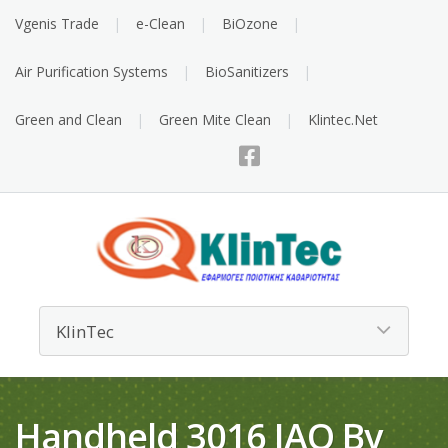
Vgenis Trade
e-Clean
BiOzone
Air Purification Systems
BioSanitizers
Green and Clean
Green Mite Clean
Klintec.Net
Handheld 3016 IAQ By