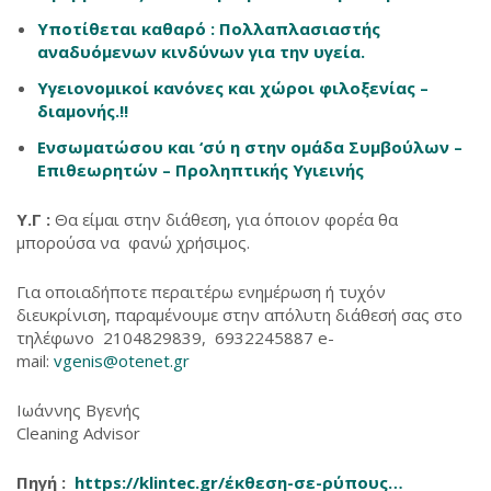
Υποτίθεται καθαρό : Πολλαπλασιαστής
αναδυόμενων κινδύνων για την υγεία.
Υγειονομικοί κανόνες και χώροι φιλοξενίας –
διαμονής.!!
Ενσωματώσου και ‘σύ η στην ομάδα Συμβούλων –
Επιθεωρητών – Προληπτικής Υγιεινής
Υ.Γ :
Θα είμαι στην διάθεση, για όποιον φορέα θα
μπορούσα να φανώ χρήσιμος.
Για οποιαδήποτε περαιτέρω ενημέρωση ή τυχόν
διευκρίνιση, παραμένουμε στην απόλυτη διάθεσή σας στο
τηλέφωνο 2104829839, 6932245887 e-
mail:
vgenis@otenet.gr
Ιωάννης Βγενής
Cleaning Advisor
Πηγή :
https://klintec.gr/έκθεση-σε-ρύπους…