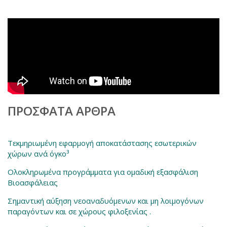
ΠΡΌΣΦΑΤΑ ΆΡΘΡΑ
Τεκμηριωμένη εφαρμογή αποκατάστασης εσωτερικών
χώρων ανά όγκο³
Ολοκληρωμένα προγράμματα για ομαδική εξασφάλιση
Βιοασφάλειας
Σημαντική αύξηση νεοαναδυόμενων και μη λοιμογόνων
παραγόντων και σε χώρους φιλοξενίας .