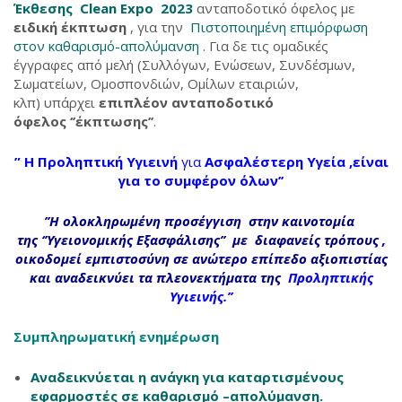
Έκθεσης Clean Expo 2023
ανταποδοτικό όφελος με
ειδική έκπτωση
, για την
Πιστοποιημένη επιμόρφωση
στον καθαρισμό-απολύμανση
. Για δε τις ομαδικές
έγγραφες από μελή (Συλλόγων, Ενώσεων, Συνδέσμων,
Σωματείων, Ομοσπονδιών, Ομίλων εταιριών,
κλπ) υπάρχει
επιπλέον ανταποδοτικό
όφελος ‘’έκπτωσης’’
.
” Η Προληπτική Υγιεινή
για
Ασφαλέστερη Υγεία ,
είναι
για το συμφέρον όλων’’
’’Η ολοκληρωμένη προσέγγιση στην
καινοτομία
της
‘’Υγειονομικής Εξασφάλισης’’
με διαφανείς τρόπους ,
οικοδομεί εμπιστοσύνη
σε
ανώτερο επίπεδο αξιοπιστίας
και αναδεικνύει τα πλεονεκτήματα της
Προληπτικής
Υγιεινής
.’’
Συμπληρωματική ενημέρωση
Αναδεικνύεται η ανάγκη για καταρτισμένους
εφαρμοστές σε καθαρισμό –απολύμανση.