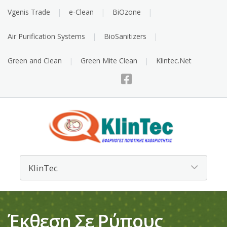
Vgenis Trade
e-Clean
BiOzone
Air Purification Systems
BioSanitizers
Green and Clean
Green Mite Clean
Klintec.Net
Έκθεση Σε Ρύπους