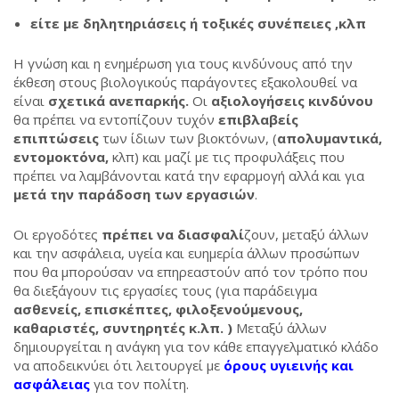
είτε με δηλητηριάσεις ή τοξικές συνέπειες ,κλπ
Η γνώση και η ενημέρωση για τους κινδύνους από την
έκθεση στους βιολογικούς παράγοντες εξακολουθεί να
είναι
σχετικά ανεπαρκής.
Οι
αξιολογήσεις κινδύνου
θα πρέπει να εντοπίζουν τυχόν
επιβλαβείς
επιπτώσεις
των ίδιων των βιοκτόνων, (
απολυμαντικά,
εντομοκτόνα,
κλπ) και μαζί με τις προφυλάξεις που
πρέπει να λαμβάνονται κατά την εφαρμογή αλλά και για
μετά την παράδοση των εργασιών
.
Οι εργοδότες
πρέπει να διασφαλί
ζουν, μεταξύ άλλων
και την ασφάλεια, υγεία και ευημερία άλλων προσώπων
που θα μπορούσαν να επηρεαστούν από τον τρόπο που
θα διεξάγουν τις εργασίες τους (για παράδειγμα
ασθενείς, επισκέπτες, φιλοξενούμενους,
καθαριστές, συντηρητές κ.λπ. )
Μεταξύ άλλων
δημιουργείται η ανάγκη για τον κάθε επαγγελματικό κλάδο
να αποδεικνύει ότι λειτουργεί με
όρους υγιεινής και
ασφάλειας
για τον πολίτη.