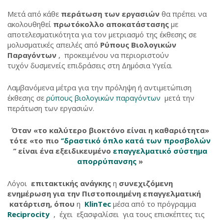
Μετά από κάθε
περάτωση των εργασιών
θα πρέπει να
ακολουθηθεί
πρωτόκολλο αποκατάστασης
με
αποτελεσματικότητα για τον μετριασμό της έκθεσης σε
μολυσματικές απειλές από
Ρύπους Βιολογικών
Παραγόντων
, προκειμένου να περιοριστούν
τυχόν δυσμενείς επιδράσεις στη Δημόσια Υγεία.
Λαμβανόμενα μέτρα για την πρόληψη ή αντιμετώπιση
έκθεσης σε
ρύπους βιολογικών παραγόντων
μετά την
περάτωση των εργασιών.
Όταν «το καλύτερο βιοκτόνο είναι η καθαριότητα»
τότε «το πιο
‘’δραστικό όπλο κατά των προσβολών
’’ είναι ένα εξειδικευμένο
επαγγελματικό σύστημα
απορρύπανσης
»
Λόγοι
επιτακτικής ανάγκης
η
συνεχιζόμενη
ενημέρωση για την Πιστοποιημένη
επαγγελματική
κατάρτιση,
όπου
η
KlinTec
μέσα από το πρόγραμμα
Reciprocity
, έχει εξασφαλίσει για τους επισκέπτες τις