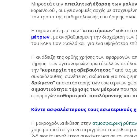
Μπροστά στην
απειλητική έξαρση των μολύ
κορωνοϊού , οι υγειονομικές αρχές με στοχευμέ
τον τρόπο της επιδημιολογικής επιτήρησης
των
Η σημαντικότητα των
“απαιτήσεων’’
καθιστά υ
μέτρων
, με αναβαθμισμένη την διαχείριση των
του SARS-CoV-2,αλλά και για ένα υψηλότερο επ
Η ανάδειξη της ορθής χρήσης των εφαρμογών α
τήρηση των υγειονομικών πρωτόκολλων σε όλους
την ‘
’κυριαρχία της αβεβαιότητας ‘’
από τις μ
συνακόλουθες συνέπειες, ακόμα και για τους εμ
δρώμενα’’
αποκατάστασης των εσωτερικών χώρω
σημαντικότητα τήρησης των μέτρων
που πρέ
εφαρμογών
καθαρισμού- απολύμανσης και α
Κάντε ασφαλέστερους τους εσωτερικούς χ
Η μακροχρόνια έκθεση στην
ατμοσφαιρική ρύπα
χρησιμοποιείται για να περιγράψει την έκθεση σε
2-5 φορές μεγαλύτερη συγκέντρωση σε εσωτερικο