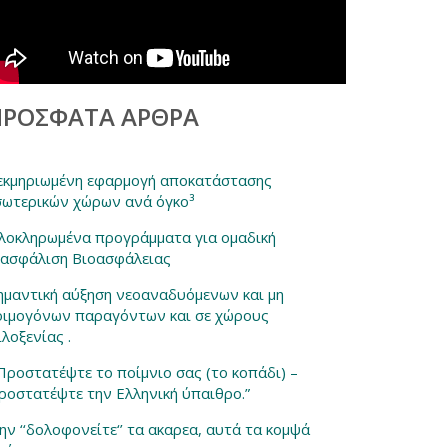
ΠΡΌΣΦΑΤΑ ΆΡΘΡΑ
εκμηριωμένη εφαρμογή αποκατάστασης
σωτερικών χώρων ανά όγκο³
λοκληρωμένα προγράμματα για ομαδική
ξασφάλιση Βιοασφάλειας
ημαντική αύξηση νεοαναδυόμενων και μη
οιμογόνων παραγόντων και σε χώρους
ιλοξενίας .
 Προστατέψτε το ποίμνιο σας (το κοπάδι) –
ροστατέψτε την Ελληνική ύπαιθρο.”
ην ‘‘δολοφονείτε‘’ τα ακαρεα, αυτά τα κομψά