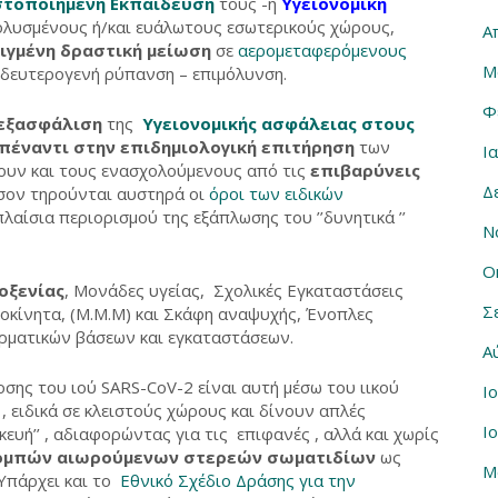
στοποιημένη Εκπαίδευση
τους -η
Υγειονομική
’ μολυσμένους ή/και ευάλωτους εσωτερικούς χώρους,
Α
ιγμένη δραστική μείωση
σε
αερομεταφερόμενους
Μ
ν δευτερογενή ρύπανση – επιμόλυνση.
Φ
εξασφάλιση
της
Υγειονομικής ασφάλειας στους
πέναντι στην επιδημιολογική επιτήρηση
των
Ι
ουν και τους ενασχολούμενους από τις
επιβαρύνεις
Δ
όσον τηρούνται αυστηρά οι
όροι των ειδικών
πλαίσια περιορισμού της εξάπλωσης του ’’δυνητικά ’’
Ν
Ο
οξενίας
, Μονάδες υγείας, Σχολικές Εγκαταστάσεις
Σ
τοκίνητα, (Μ.Μ.Μ) και Σκάφη αναψυχής, Ένοπλες
τερματικών βάσεων και εγκαταστάσεων.
Α
σης του ιού SARS-CoV-2 είναι αυτή μέσω του ιικού
Ι
 ειδικά σε κλειστούς χώρους και δίνουν απλές
Ι
ευή’’ , αδιαφορώντας για τις επιφανές , αλλά και χωρίς
πομπών αιωρούμενων στερεών σωματιδίων
ως
Μ
 Υπάρχει και το
Εθνικό Σχέδιο Δράσης για την