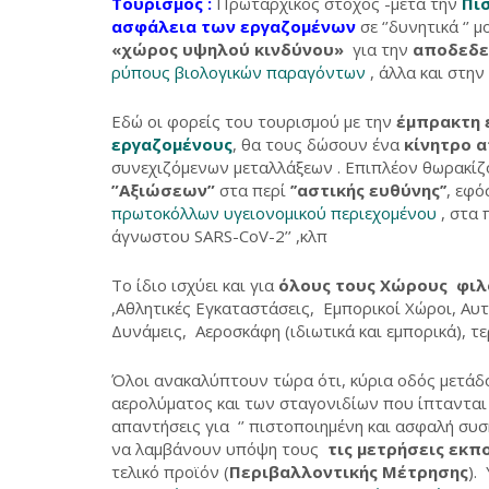
Τουρισμός :
Πρωταρχικός στόχος -μετά την
Πι
ασφάλεια των εργαζομένων
σε ‘’δυνητικά ‘
«χώρος υψηλού κινδύνου»
για την
αποδεδε
ρύπους βιολογικών παραγόντων
, άλλα και στη
Εδώ οι φορείς του τουρισμού με την
έμπρακτη 
εργαζομένους
, θα τους δώσουν ένα
κίνητρο α
συνεχιζόμενων μεταλλάξεων . Επιπλέον θωρακίζ
”Αξιώσεων”
στα περί
’’αστικής ευθύνης’’
, εφ
πρωτοκόλλων υγειονομικού περιεχομένου
, στα 
άγνωστου SARS-CoV-2’’ ,κλπ
Το ίδιο ισχύει και για
όλους τους Χώρους φιλ
,Αθλητικές Εγκαταστάσεις, Εμπορικοί Χώροι, Αυ
Δυνάμεις, Αεροσκάφη (ιδιωτικά και εμπορικά), 
Όλοι ανακαλύπτουν τώρα ότι, κύρια οδός μετάδο
αερολύματος και των σταγονιδίων που ίπτανται ,
απαντήσεις για ‘’ πιστοποιημένη και ασφαλή συσκ
να λαμβάνουν υπόψη τους
τις μετρήσεις εκ
τελικό προϊόν (
Περιβαλλοντικής Μέτρησης
).