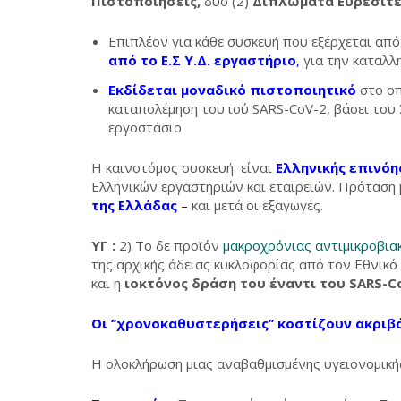
Πιστοποιήσεις,
δύο (2)
Διπλώματα Ευρεσιτε
Επιπλέον για κάθε συσκευή που εξέρχεται απ
από το Ε.Σ Υ.Δ. εργαστήριο
,
για την καταλλ
Εκδίδεται μοναδικό πιστοποιητικό
στο οπ
καταπολέμηση του ιού SARS-CoV-2, βάσει του 
εργοστάσιο
Η καινοτόμος συσκευή είναι
Ελληνικής επινό
Ελληνικών εργαστηριών και εταιρειών. Πρόταση μ
της Ελλάδας
–
και μετά οι εξαγωγές.
ΥΓ
:
2) Το δε προϊόν
μακροχρόνιας αντιμικροβια
της αρχικής άδειας κυκλοφορίας από τον Εθνι
και η
ιοκτόνος δράση του έναντι του SARS-C
Οι ‘’χρονοκαθυστερήσεις’’ κοστίζουν ακριβά 
Η ολοκλήρωση μιας αναβαθμισμένης υγειονομικής