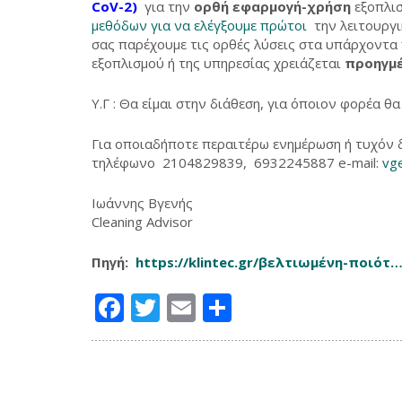
CoV-2)
για την
ορθή εφαρμογή-χρήση
εξοπλισ
μεθόδων για να ελέγξουμε πρώτοι
την λειτουργι
σας παρέχουμε τις ορθές λύσεις στα υπάρχοντα
εξοπλισμού ή της υπηρεσίας χρειάζεται
προηγμέ
Υ.Γ : Θα είμαι στην διάθεση, για όποιον φορέα 
Για οποιαδήποτε περαιτέρω ενημέρωση ή τυχόν 
τηλέφωνο 2104829839, 6932245887 e-mail:
vg
Ιωάννης Βγενής
Cleaning Advisor
Πηγή:
https://klintec.gr/βελτιωμένη-ποιό
Facebook
Twitter
Email
Μοιραστείτ