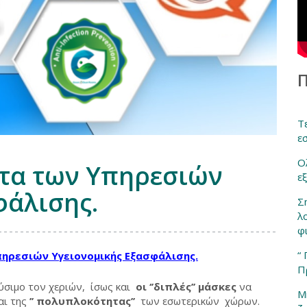
Τ
ε
Ο
τα των Υπηρεσιών
ε
φάλισης.
Σ
λ
φ
“
ηρεσιών Υγειονομικής Εξασφάλισης.
Π
λύσιμο τον χεριών, ίσως και
οι ‘’διπλές’’ μάσκες
να
Μ
αι της
’’ πολυπλοκότητας’’
των εσωτερικών χώρων.