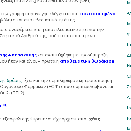
χνίας
(πατέντες) κατατεθειμένα στον (ΟΒΙ).
Μ
Α
ό την γραμμή παραγωγής ελέγχεται από
πιστοποιημένο
ηλόλητα και αποτελεσματικότητά της.
Μ
οίο αναφέρεται και η αποτελεσματικότητα για την
Φ
Σειριακού Αριθμού της, από το πιστοποιημένο
Ι
ησης-κατασκευής
και αναπτύχθηκε με την σύμπραξη
Δ
ου ήταν και είναι – πρώτα η
αποθεματική
θωράκιση
Ν
Ο
κής δράσης
έχει και την συμπληρωματική τροποποίηση
κό Οργανισμό Φαρμάκων (ΕΟΦ) οπού συμπεριλαμβάνεται
Σ
oV-2.
(ΤΠ 2)
Α
!!!.
Ι
Ι
 εξασφάλισης έπρεπε να είχε αρχίσει από
‘’χθες’’.
Μ