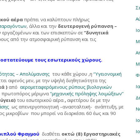
Σ
Α
κού αέρα
πρέπει να καλύπτουν πλήρως
 παραγόντων
, άλλα και την
δευτερογενή ρύπανση –
Ι
ων εργαζομένων και των επισκεπτών σε
‘’δυνητικά
ους από την ατμοσφαιρική ρύπανση και τις
Μ
Α
οστατεύουμε τους εσωτερικούς χώρους.
Μ
ιότητας – Απολύμανσης
του κάθε χώρου ,η
‘’Υγειονομική
Φ
τει αφενός μεν, με την υψηλή διηθητικότητα της
Ι
ά )
από
αερομεταφερόμενους ρύπους βιολογικών
ως πρωτοπόρος μέριμνα
‘’μηχανικής πρόληψης λοιμώξεων’’
Δ
ύγεια)
του εσωτερικού αέρα
,
αφετέρου δε με την
ράσης
ως απενεργοποιητική –ανασταλτική- ανάπτυξη, με
Ν
ς μικροβίων που μπορεί να διαρκέσει 60 έως και 90
Ι
Ι
ριπλού Φραγμού
διαθέτει
οκτώ (8) Εργαστηριακές