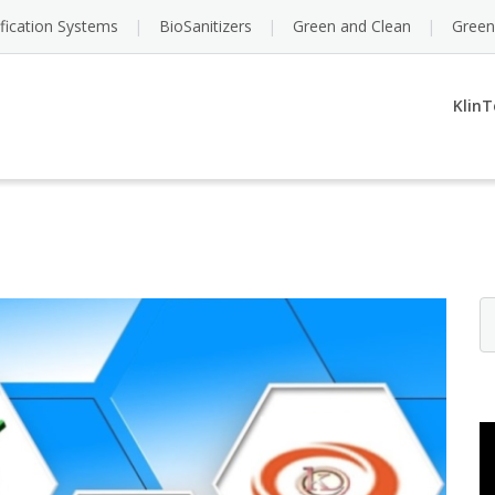
ification Systems
BioSanitizers
Green and Clean
Green
KlinT