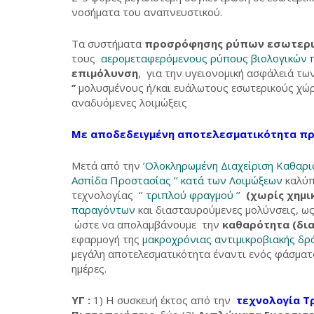
νοσήματα του αναπνευστικού.
Τα συστήματα
προσρόφησης ρύπων εσωτερι
τους
αερομεταφερόμενους ρύπους βιολογικών
επιμόλυνση
, για την υγειονομική ασφάλειά τ
‘’
μολυσμένους ή/και ευάλωτους εσωτερικούς χώρ
αναδυόμενες λοιμώξεις
Με αποδεδειγμένη αποτελεσματικότητα πρ
Μετά από την
’Ολοκληρωμένη Διαχείριση Καθαρ
Ασπίδα Προστασίας ’’ κατά των Λοιμώξεων
καλύπ
τεχνολογίας
‘’ τριπλού φραγμού ’’
(χωρίς χημικ
παραγόντων
και διασταυρούμενες μολύνσεις, 
ώστε να απολαμβάνουμε την
καθαρότητα (δια
εφαρμογή της
μακροχρόνιας αντιμικροβιακής δ
μεγάλη αποτελεσματικότητα έναντι ενός φάσματο
ημέρες.
ΥΓ
:
1) Η συσκευή έκτος από την
τεχνολογία Τ