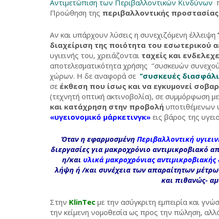
Αντιμετώπιση των Περιβαλλοντικών Κινδύνων
π
Προώθηση της
περιβαλλοντικής προστασίας
Αν και υπάρχουν λύσεις η συνεχιζόμενη έλλειψη
διαχείριση της ποιότητα του εσωτερικού α
υγιεινής του, χρειάζονται
ταχείς και ενδελεχε
αποτελεσματικότητα χρήσης ‘’συσκευών συνεχού
χώρων. Η δε αναφορά σε
‘’συσκευές διασφάλ
σε
έκθεση που ίσως και να εγκυμονεί σοβα
(τεχνητή οπτική ακτινοβολία), σε συμμόρφωση μ
και κατάχρηση στην προβολή
υποτιθέμενων υ
«υγειονομικό μάρκετινγκ»
εις βάρος της υγει
Όταν η εφαρμοσμένη
Περιβαλλοντική υγιειν
διεργασίες για μακροχρόνιο αντιμικροβιακό 
η/και
υλικά μακροχρόνιας αντιμικροβιακής
λήψη ή /και συνέχεια των απαραίτητων μέτρω
και πιθανώς- α
Στην
KlinTec
με την ασύγκριτη εμπειρία και γνώ
την κείμενη νομοθεσία ως προς την πώληση, αλλ