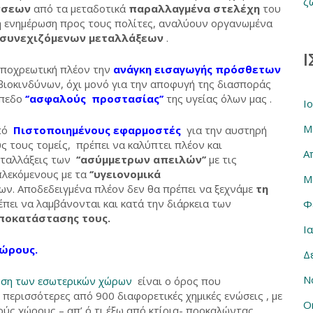
ζ
νσεων
από τα μεταδοτικά
παραλλαγμένα στελέχη
του
νη ενημέρωση προς τους πολίτες, αναλύουν οργανωμένα
 συνεχιζόμενων μεταλλάξεων
.
Ι
ποχρεωτική πλέον την
ανάγκη εισαγωγής πρόσθετων
 βιοκινδύνων, όχι μονό για την αποφυγή της διασποράς
ίπεδο
‘’ασφαλούς προστασίας’’
της υγείας όλων μας .
Ι
Μ
πό
Πιστοποιημένους εφαρμοστές
για την αυστηρή
 τους τομείς, πρέπει να καλύπτει πλέον και
Α
εταλλάξεις των
‘‘ασύμμετρων απειλών’’
με τις
πλεκόμενους με τα
‘’υγειονομικά
Μ
ν. Αποδεδειγμένα πλέον δεν θα πρέπει να ξεχνάμε
τη
πει να λαμβάνονται και κατά την διάρκεια των
Φ
ποκατάστασης τους.
Ι
ώρους.
Δ
Ν
νση των εσωτερικών χώρων
είναι ο όρος που
 περισσότερες από 900 διαφορετικές χημικές ενώσεις , με
Ο
ύς χώρους – απ’ ό,τι έξω από κτίρια- προκαλώντας