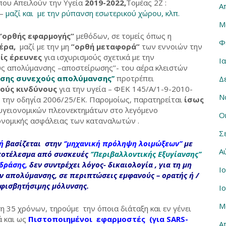
ου Απειλούν την Υγεία
2019-2022,
Τομέας 2Ζ :
Α
–
μαζί και με την ρύπανση εσωτερικού χώρου, κλπ.
Μ
”ορθής εφαρμογής”
μεθόδων, σε τομείς όπως η
Φ
έρα,
μαζί με την μη
”ορθή μεταφορά”
των εννοιών την
ίς έρευνες
για ισχυρισμούς σχετικά με την
Ι
ς απολύμανσης –αποστείρωσης’’- του αέρα κλειστών
ισης συνεχούς απολύμανσης’’
προτρέπει
Δ
ρούς κινδύνους
για την υγεία – ΦΕΚ 145/Α/1-9-2010-
Ν
ε την οδηγία 2006/25/ΕΚ. Παρομοίως, παρατηρείται
ίσως
γειονομικών πλεονεκτημάτων στο λεγόμενο
Ο
ονομικής ασφάλειας των καταναλωτών .
Σ
ή
βασίζεται στην
‘’μηχανική πρόληψη λοιμώξεων’’
με
Α
αποτέλεσμα από συσκευές
‘’Περιβαλλοντικής Εξυγίανσης’’
 δράσης,
δεν συντρέχει λόγος- δικαιολογία , για τη μη
Ι
ν απολύμανσης, σε περιπτώσεις εμφανούς – ορατής ή /
μφισβητήσιμης μόλυνσης.
Ι
Μ
ση 35 χρόνων, τηρούμε την όποια διάταξη και εν γένει
ά και ως
Πιστοποιημένοι εφαρμοστές (για SARS-
Α