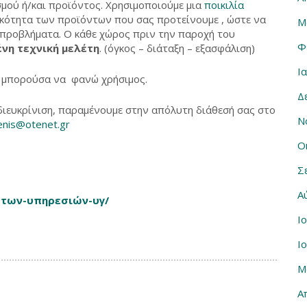
μού ή/και προϊόντος. Χρησιμοποιούμε μια
ποικιλία
κότητα των προϊόντων που σας προτείνουμε , ώστε να
Μ
 προβλήματα. Ο κάθε χώρος πριν την παροχή του
Φ
νη τεχνική μελέτη
. (όγκος – διάταξη – εξασφάλιση)
Ι
θα μπορούσα να φανώ χρήσιμος.
Δ
διευκρίνιση, παραμένουμε στην απόλυτη διάθεσή σας στο
Ν
enis@otenet.gr
Ο
Σ
Α
τ…των-υπηρεσιών-υγ/
Ι
ε
Ι
Μ
Α