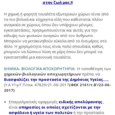
στην ζωή μας.!!
Η χημική ή φορητή τουαλέτα εξωτερικών χώρων είναι από
τα πιο βολικά και εύχρηστα είδη που καθίσταται πλέον
αναγκαία σε χώρους όπου δεν υπάρχουν μόνιμες
εγκαταστάσεις. Χρησιμοποιούνται και αυτές για την
κάλυψη των φυσικών αναγκών από τον άνθρωπο .
Μπορούν να μετακινηθούν εύκολα από το ένα μέρος στο
άλλο. Η χρησιμότητα τους είναι πολύ σπουδαία, καθώς
μπορούν να δώσουν λύση σε μέρη όπου δεν μπορεί να
εγκατασταθεί μια κανονική τουαλέτα.
ΧΗΜΙΚΑ- ΒΙΟΛΟΓΙΚΑ ΑΠΟΧΩΡΗΤΗΡΙΑ:
Η τοποθέτηση των
χημικών-βιολογικών αποχωρητήριων
πρέπει να
διασφαλίζει την προστασία της Δημόσιας Υγείας…..
(Υ.Α Υ1γ/Γ.Π/οικ. 47829/21-06-2017
(ΦΕΚ 2161/τ.Β’/23-06-
2017)
Επαγγελματικές εφαρμογές
ε
ιδικής απολύμανσης
,
είναι
υπηρεσίες οι οποίες σχετίζονται με την
ασφάλεια ή υγεία των πολιτών
ή την προστασία