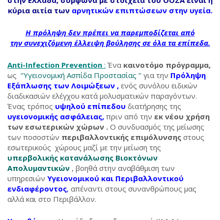
κύρια αιτία των
αρνητικών
επιπτώσεων στην υγεία.
Η πρόληψη δεν πρέπει να παρεμποδίζεται από
την συνεχιζόμενη έλλειψη βούλησης σε όλα τα επίπεδα.
Anti-Infection Prevention
:
Ένα
καινοτόμο πρόγραμμα,
ως
‘’Υγειονομική Ασπίδα Προστασίας ’’
για την
Πρόληψη
Εξάπλωσης των Λοιμώξεων ,
ενός συνόλου ειδικών
διαδικασιών ελέγχου κατά μολυσματικών παραγόντων.
Ένας τρόπος
υψηλού επίπεδου
διατήρησης της
υγειονομικής ασφάλειας,
πριν από την
εκ νέου χρήση
των εσωτερικών χώρων .
Ο συνδυασμός της μείωσης
των ποσοστών
περιβαλλοντικής επιμόλυνσης
στους
εσωτερικούς χώρους μαζί με την μείωση της
υπερβολικής κατανάλωσης Βιοκτόνων
Απολυμαντικών
, βοηθά στην αναβάθμιση των
υπηρεσιών
Υγειονομικού και Περιβαλλοντικού
ενδιαφέροντος
,
απέναντι στους συνανθρώπους μας
αλλά και στο Περιβάλλον.