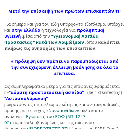
Μετά την επίσκεψη των πρώτων επισκεπτών τι;
Για σήμερα και για τον είδη υπάρχοντα εξοπλισμό, υπάρχει
και
στην Ελλάδα
η τεχνολογία για
προληπτική
υγιεινή
,μέσα από την
‘’Υγειονομική Ασπίδα
Προστασίας ’’ κατά των Λοιμώξεων
,όπου
καλύπτει
πλήρως τις ανησυχίες των επισκεπτών.
Η πρόληψη δεν πρέπει να παρεμποδίζεται από
την συνεχιζόμενη έλλειψη βούλησης σε όλα τα
επίπεδα.
Ως συμπληρωματικό μέτρο για τις επιφανές εφαρμόζεται
η
–
‘’αόρατη προστατευτική ασπίδα’’
– (Self–disinfecting)
‘’Αυτοαπολύμανση’’
μακροχρόνιας αποτελεσματικότητας και αντιμικροβιακής
δράσης με το τείχος
«Νανοπαγίδων»
αλλά και τις
ανάλογες
Εγκρίσεις του ΕΟΦ (ΑΠ-1247-
02)
συμπεριλαμβανομένης και της ιοκτόνου
δράσης του
BIOPROTECT™ RTU
έναντι του SARS-CoV-2,