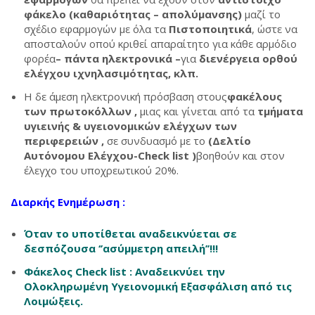
φάκελο
(καθαριότητας – απολύμανσης)
μαζί το
σχέδιο εφαρμογών με όλα τα
Πιστοποιητικά
, ώστε να
αποσταλούν οπού κριθεί απαραίτητο για κάθε αρμόδιο
φορέα
– πάντα ηλεκτρονικά –
για
διενέργεια ορθού
ελέγχου ιχνηλασιμότητας, κλπ.
Η δε άμεση ηλεκτρονική πρόσβαση στους
φακέλους
των πρωτοκόλλων ,
μιας και γίνεται από τα
τμήματα
υγιεινής & υγειονομικών ελέγχων των
περιφερειών ,
σε συνδυασμό με το
(Δελτίο
Αυτόνομου Ελέγχου-Check list )
βοηθούν και στον
έλεγχο του υποχρεωτικού 20%.
Διαρκής Ενημέρωση :
Όταν το υποτίθεται αναδεικνύεται σε
δεσπόζουσα ‘’ασύμμετρη απειλή’’!!!
Φάκελος Check list : Αναδεικνύει την
Ολοκληρωμένη Υγειονομική Εξασφάλιση από τις
Λοιμώξεις.