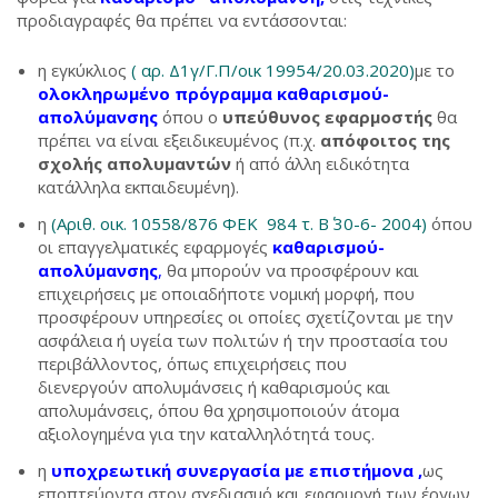
προδιαγραφές θα πρέπει να εντάσσονται:
η εγκύκλιος
( αρ. Δ1γ/Γ.Π/οικ 19954/20.03.2020)
με το
ολοκληρωμένο πρόγραμμα καθαρισμού-
απολύμανσης
όπου ο
υπεύθυνος εφαρμοστής
θα
πρέπει να είναι εξειδικευμένος (π.χ.
απόφοιτος της
σχολής απολυμαντών
ή από άλλη ειδικότητα
κατάλληλα εκπαιδευμένη).
η
(Αριθ. οικ. 10558/876 ΦΕΚ 984 τ. Β΄ 30-6- 2004)
όπου
οι επαγγελματικές εφαρμογές
καθαρισμού-
απολύμανσης
,
θα μπορούν να προσφέρουν και
επιχειρήσεις με οποιαδήποτε νομική μορφή, που
προσφέρουν υπηρεσίες οι οποίες σχετίζονται με την
ασφάλεια ή υγεία των πολιτών ή την προστασία του
περιβάλλοντος, όπως επιχειρήσεις που
διενεργούν απολυμάνσεις ή καθαρισμούς και
απολυμάνσεις, όπου θα χρησιμοποιούν άτομα
αξιολογημένα για την καταλληλότητά τους.
η
υποχρεωτική συνεργασία με επιστήμονα ,
ως
εποπτεύοντα στον σχεδιασμό και εφαρμογή των έργων