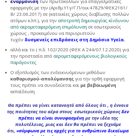
εναρμόνιση
των πρωτόκολλων για επαγγελματικές
εφαρμογές με την (Αριθμ.Υ1γ/Γ.Π/οικ.47829/ΦΕΚ2161/
Β/ 23.06.2017) σε (κατοικίες χώρους διαβίωσης πολλών
ατόμων κ.λπ.), για την
αποτροπή δημιουργίας κίνδυνου
από αερομεταφερόμενη επιμόλυνση
σε εσωτερικούς
χώρους , προκειμένου να περιοριστούν
τυχόν
δυσμενείς επιδράσεις στη Δημόσια Υγεία.
αλλά και το ( π.δ. 102/2020 (ΦΕΚ Α΄ 244/07.12.2020) για
την προστασία από
αερομεταφερόμενους βιολογικούς
παράγοντες
Ο εξοπλισμός των ενδεικνυόμενων μεθόδων
καθαρισμού-απολύμανσης
για την ορθή εφαρμογή
τους πρέπει να συνοδεύεται και
με βεβαιωμένη
εκπαίδευση.
Θα πρέπει να γίνει κατανοητό από όλους ότι , η έννοια
της ποιότητας του αέρα στους εσωτερικούς χώρους
δεν
πρέπει να είναι συνυφασμένη
με την ιδέα της
πολυτέλειας, μιας και δεν θα πρέπει να ξεχνάμε
ότι,
«σύμφωνα με τις αρχές για το ανθρώπινο δικαίωμα