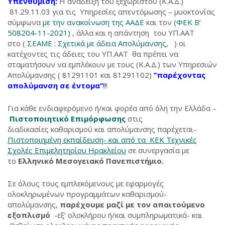
Υπενθύμιση:
Η ανάδειξη του ξεχωριστού (Κ.Α.Δ.)
81.29.11.03 για τις Υπηρεσίες απεντόμωσης – μυοκτονίας
σύμφωνα
με την ανακοίνωση της ΑΑΔΕ
και τον
(ΦΕΚ Β’
508204-11-2021)
, άλλα και η απάντηση του ΥΠ.ΑΑΤ
στο (
ΣΕΑΜΕ : Σχετικά με άδεια Απολύμανσης,
) οι
κατέχοντες τις άδειες του ΥΠ.ΑΑΤ θα πρέπει να
σταματήσουν να εμπλέκουν με τους (Κ.Α.Δ.) των Υπηρεσιών
Απολύμανσης ( 81291101 και 81291102)
‘’παρέχοντας
απολύμανση σε έντομα’’
!!
!
Για κάθε ενδιαφερόμενο ή/και φορέα από όλη την Ελλάδα –
Πιστοποιητικό Επιμόρφωσης
στις
διαδικασίες καθαρισμού και απολύμανσης παρέχεται-
Πιστοποιημένη εκπαίδευση- και από τα ΚΕΚ Τεχνικές
Σχολές Επιμελητηρίου Ηρακλείου
σε συνεργασία με
το
Ελληνικό Μεσογειακό Πανεπιστήμιο.
Σε όλους τους εμπλεκόμενους με εφαρμογές
ολοκληρωμένων προγραμμάτων καθαρισμού-
απολύμανσης,
παρέχουμε μαζί
με τον απαιτούμενο
εξοπλισμό
-εξ’ ολοκλήρου ή/και συμπληρωματικά- και