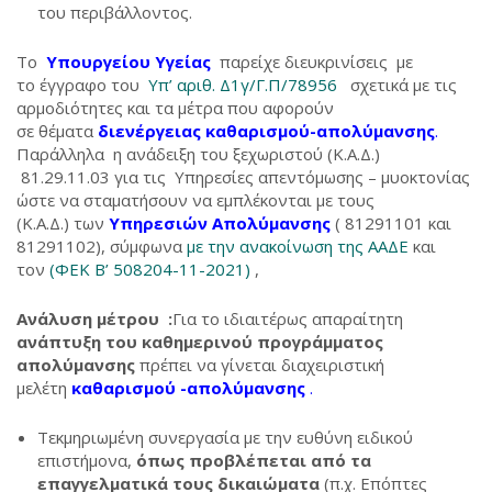
του περιβάλλοντος.
Το
Υπουργείου Υγείας
παρείχε διευκρινίσεις με
το έγγραφο του
Υπ’ αριθ. Δ1γ/Γ.Π/78956
σχετικά με τις
αρμοδιότητες και τα μέτρα που αφορούν
σε θέματα
διενέργειας καθαρισμού-απολύμανσης
.
Παράλληλα η ανάδειξη του ξεχωριστού (Κ.Α.Δ.)
81.29.11.03 για τις Υπηρεσίες απεντόμωσης – μυοκτονίας
ώστε να σταματήσουν να εμπλέκονται με τους
(Κ.Α.Δ.) των
Υπηρεσιών Απολύμανσης
( 81291101 και
81291102), σύμφωνα
με την ανακοίνωση της ΑΑΔΕ
και
τον
(ΦΕΚ Β’ 508204-11-2021)
,
Ανάλυση μέτρου :
Για το ιδιαιτέρως απαραίτητη
ανάπτυξη του καθημερινού προγράμματος
απολύμανσης
πρέπει να γίνεται διαχειριστική
μελέτη
καθαρισμού -απολύμανσης
.
Τεκμηριωμένη συνεργασία με την ευθύνη ειδικού
επιστήμονα,
όπως προβλέπεται από τα
επαγγελματικά τους δικαιώματα
(π.χ. Επόπτες