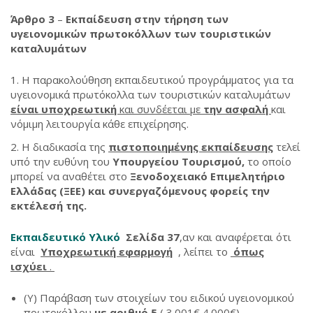
Άρθρο 3
–
Εκπαίδευση στην τήρηση των
υγειονομικών πρωτοκόλλων των τουριστικών
καταλυμάτων
Η παρακολούθηση εκπαιδευτικού προγράμματος για τα
υγειονομικά πρωτόκολλα των τουριστικών καταλυμάτων
είναι υποχρεωτική
και συνδέεται με
την ασφαλή
και
νόμιμη λειτουργία κάθε επιχείρησης.
Η διαδικασία της
πιστοποιημένης εκπαίδευσης
τελεί
υπό την ευθύνη του
Υπουργείου Τουρισμού,
το οποίο
μπορεί να αναθέτει στο
Ξενοδοχειακό Επιμελητήριο
Ελλάδας (ΞΕΕ)
και συνεργαζόμενους φορείς την
εκτέλεσή της.
Εκπαιδευτικό Υλικό
Σελίδα 37
,αν και αναφέρεται ότι
είναι
Υποχρεωτική εφαρμογή
, λείπει το
όπως
ισχύει
.
(Υ) Παράβαση των στοιχείων του ειδικού υγειονομικού
πρωτοκόλλου
με αριθμό 5
( 3.001€ 4.000€).