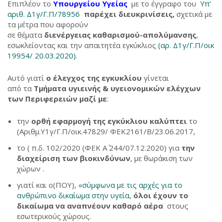
Επιπλέον το
Υπουργείου Υγείας
με το έγγραφο του
Υπ’
αριθ. Δ1γ/Γ.Π/78956
παρέχει διευκρινίσεις,
σχετικά με
τα μέτρα που αφορούν
σε θέματα
διενέργειας καθαρισμού-απολύμανσης
,
εσωκλείοντας και την απαιτητέα εγκύκλιος
(αρ. Δ1γ/Γ.Π/οικ
19954/ 20.03.2020)
.
Αυτό γιατί
ο έλεγχος της εγκυκλίου
γίνεται
από τα
Τμήματα υγιεινής & υγειονομικών ελέγχων
των Περιφερειών μαζί με
:
την
ορθή εφαρμογή της εγκύκλιου καλύπτει
το
(Αριθμ.Υ1γ/Γ.Π/οικ.47829/ ΦΕΚ2161/Β/23.06.2017,
το ( π.δ. 102/2020 (ΦΕΚ Α΄ 244/07.12.2020) για
την
διαχείριση των βιοκινδύνων
, με θωράκιση των
χώρων .
γιατί και ο(ΠΟΥ),
«σύμφωνα με τις αρχές για το
ανθρώπινο δικαίωμα στην υγεία,
όλοι έχουν το
δικαίωμα να αναπνέουν καθαρό αέρα
στους
εσωτερικούς χώρους.