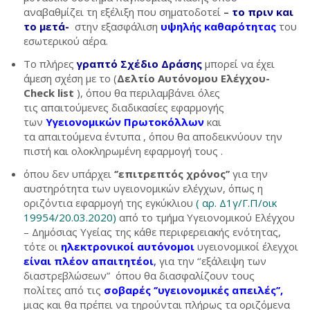
αναβαθμίζει τη εξέλιξη που σηματοδοτεί
–
το πριν και
το μετά-
στην εξασφάλιση
υψηλής καθαρότητας
του
εσωτερικού αέρα.
Το πλήρες
γραπτό Σχέδιο Δράσης
μπορεί να έχει
άμεση σχέση με το (
Δελτίο Αυτόνομου Ελέγχου-
Check list
), όπου θα περιλαμβάνει όλες
τις απαιτούμενες διαδικασίες εφαρμογής
των
Υγειονομικών Πρωτοκόλλων
και
τα απαιτούμενα έντυπα , όπου θα αποδεικνύουν την
πιστή και ολοκληρωμένη εφαρμογή τους .
όπου δεν υπάρχει
‘’επιτρεπτός χρόνος’’
για την
αυστηρότητα των υγειονομικών ελέγχων, όπως η
οριζόντια εφαρμογή της εγκύκλιου
( αρ. Δ1γ/Γ.Π/οικ
19954/20.03.2020)
από το τμήμα Υγειονομικού Ελέγχου
– Δημόσιας Υγείας της κάθε περιφερειακής ενότητας,
τότε οι
ηλεκτρονικοί αυτόνομοι
υγειονομικοί έλεγχοι
είναι πλέον απαιτητέοι
,
για την ‘’εξάλειψη των
διαστρεβλώσεων” όπου θα διασφαλίζουν τους
πολίτες από τις
σοβαρές ‘’υγειονομικές απειλές’’,
μιας και θα πρέπει να τηρούνται πλήρως τα οριζόμενα