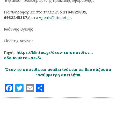
Βεβαίωση ολοκληρωμένης πρακτικής εφαρμογής .
Για πληροφορίες στο τηλέφωνο
2104829839,
6932245887
,ή στο
vgenis@otenet.gr
.
Ιωάννης Βγενής
Cleaning Advisor
Πηγή:
https://klintec.gr/όταν-το-υποτίθετ…
αδεικνύεται-σε-δ/
Όταν το υποτίθεται αναδεικνύεται σε δεσπόζουσα
‘’ασύμμετρη απειλή’’!!!
Facebook
Twitter
Email
Μοιραστείτε