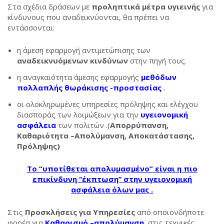
Στα σχέδια δράσεων με
προληπτικά μέτρα
υγιεινής
για
κίνδυνους που αναδεικνύονται, θα πρέπει να
εντάσσονται:
η άμεση εφαρμογή αντιμετώπισης των
αναδεικνυόμενων κινδύνων
στην πηγή τους.
η αναγκαιότητα άμεσης εφαρμογής
μεθόδων
πολλαπλής θωράκισης -προστασίας
.
οι ολοκληρωμένες υπηρεσίες πρόληψης και ελέγχου
διασποράς των λοιμώξεων για την
υγειονομική
ασφάλεια
των πολιτών .(
Απορρύπανση,
Καθαριότητα –Απολύμανση, Αποκατάστασης,
Πρόληψης)
Το “υποτίθεται απολυμασμένο” είναι η πιο
επικίνδυνη ‘’έκπτωση’’ στην υγειονομική
ασφάλεια όλων μας .
Στις
Προσκλήσεις για Υπηρεσίες
από οποιονδήποτε
φορέα για
Καθαρισμό –απολύμανση,
στις τεχνικές