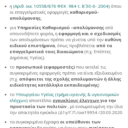
η
(Αριθ. οικ. 10558/876 ΦΕΚ 984 τ. Β΄ 30-6- 2004)
όπου
οι επαγγελματικές εφαρμογές
καθαρισμού-
απολύμανσης
,
για
Υπηρεσίες
Καθαρισμού –απολύμανσης
από
οποιονδήποτε φορέα
,
η
εφαρμογή και ο σχεδιασμός
των απολυμάνσεων πρέπει να γίνεται υπό την
ευθύνη
ειδικού επιστήμονα
, όπως προβλέπεται
από τα
επαγγελματικά τους δικαιώματα
(π.χ. Επόπτες
Δημόσιας Υγείας).
το
προσωπικό (εφαρμοστές)
που εκτελεί τις
συγκεκριμένες εφαρμογές πρέπει να είναι εξειδικευμένο
(π.χ.
απόφοιτοι της σχολής απολυμαντών ή άλλης
ειδικότητας κατάλληλα εκπαιδευμένης
)
το
Υπουργείου Υγείας (τμήμα υγιεινής & υγειονομικών
ελέγχων)
αποστέλλει
εγκυκλίους έλεγχων
για την
προστασία των πολιτών
, με ενσωματωμένη την ίδια
την απαιτητέα εγκύκλιο (Δ1γ/Γ.Π./οικ19954 /20.03.2020
τα συγκεκριμένα έγραφα
οι υπεύθυνοι των
εφαρμογών
θα πρέπει να έχουν στον
αντίστοιχο