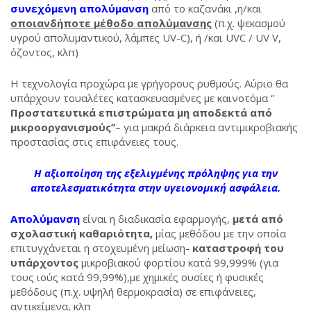
συνεχόμενη απολύμανση
από το καζανάκι ,η/και
οποιανδήποτε μέθοδο απολύμανσης
(π.χ. ψεκασμού
υγρού απολυμαντικού, λάμπες UV-C), ή /και UVC / UV V,
όζοντος, κλπ)
Η τεχνολογία προχώρα με γρήγορους ρυθμούς. Αύριο θα
υπάρχουν τουαλέτες κατασκευασμένες με καινοτόμα ‘’
Προστατευτικά επιστρώματα μη αποδεκτά από
μικροοργανισμούς’’
– για μακρά διάρκεια αντιμικροβιακής
προστασίας στις επιφάνειες τους.
Η αξιοποίηση της εξελιγμένης πρόληψης για την
αποτελεσματικότητα στην υγειονομική ασφάλεια.
Απολύμανση
είναι η διαδικασία εφαρμογής,
μετά από
σχολαστική καθαριότητα,
μίας μεθόδου με την οποία
επιτυγχάνεται η στοχευμένη μείωση-
καταστροφή
του
υπάρχοντος
μικροβιακού φορτίου κατά 99,999% (για
τους ιούς κατά 99,99%),με χημικές ουσίες ή φυσικές
μεθόδους (π.χ. υψηλή θερμοκρασία) σε επιφάνειες,
αντικείμενα, κλπ