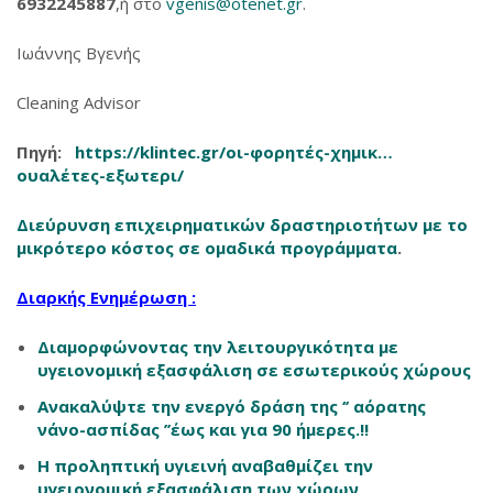
6932245887
,ή στο
vgenis@otenet.gr
.
Ιωάννης Βγενής
Cleaning Advisor
Πηγή
:
https://klintec.gr/
οι-φορητές-χημικ…
ουαλέτες-εξωτερι
/
‎
Διεύρυνση επιχειρηματικών δραστηριοτήτων με το
μικρότερο κόστος σε ομαδικά προγράμματα
.
Διαρκής Ενημέρωση :
Διαμορφώνοντας την λειτουργικότητα με
υγειονομική εξασφάλιση σε εσωτερικούς χώρους
Ανακαλύψτε την ενεργό δράση της ‘’ αόρατης
νάνο-ασπίδας ’’έως και για 90 ήμερες.!!
Η προληπτική υγιεινή αναβαθμίζει την
υγειονομική εξασφάλιση των χώρων