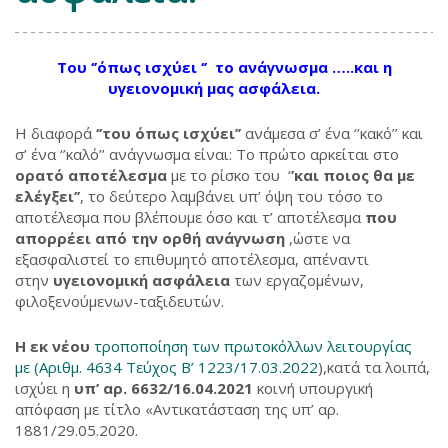
Του ‘’όπως ισχύει ‘’ το ανάγνωσμα …..και η
υγειονομική μας ασφάλεια.
Η διαφορά
‘’του όπως ισχύει’’
ανάμεσα σ’ ένα ‘’κακό’’ και
σ’ ένα ‘’καλό’’ ανάγνωσμα είναι: Το πρώτο αρκείται στο
ορατό αποτέλεσμα
με το ρίσκο του ‘
’και ποιος θα με
ελέγξει’’
, το δεύτερο λαμβάνει υπ’ όψη του τόσο το
αποτέλεσμα που βλέπουμε όσο και τ’ αποτέλεσμα
που
απορρέει από την ορθή ανάγνωση
,ώστε να
εξασφαλιστεί το επιθυμητό αποτέλεσμα, απέναντι
στην
υγειονομική ασφάλεια
των εργαζομένων,
φιλοξενούμενων-ταξιδευτών.
Η εκ νέου
τροποποίηση των πρωτοκόλλων λειτουργίας
με (Αριθμ. 4634 Τεύχος B’ 1223/17.03.2022
),κατά τα λοιπά,
ισχύει η
υπ’ αρ. 6632/16.04.2021
κοινή υπουργική
απόφαση με τίτλο «Αντικατάσταση της υπ’ αρ.
1881/29.05.2020.