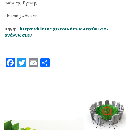
Ιωάννης Βγενής
Cleaning Advisor
Πηγή:
https://klintec.gr/του-όπως-ισχύει-το-
ανάγνωσμα/
Facebook
Twitter
Email
Μοιραστείτε