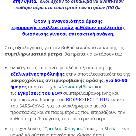
στην υγεία,
όλοι έχουν το δικαίωμα να αναπνέουν
καθαρό αέρα στο εσωτερικό των κτιρίων (ΠΟΥ)»
Όταν
η αναγκαιότητα άμεσης
εφαρμογής εναλλακτικών μεθόδων πολλαπλής
θωράκισης
γίνεται επιτακτική ανάγκη.
Στις αξιολογήσεις για τον βαθμό κινδύνου διάδοσης ως
συμπληρωματικά μέτρα
θα πρέπει να εντάσσονται:
υλικά για τις επιφανές με πλήρη αξιοποίηση της
εξελιγμένης πρόληψης
στην αποτελεσματικότητα της
μακροχρόνιας αντιμικροβιακής δράσης,
για 60-90
ήμερες
από το τείχος
«Νανοπαγίδων»
και
τις
Εγκρίσεις του ΕΟΦ
συμπεριλαμβανομένης και
της ιοκτόνου δράσης του
BIOPROTECT™ RTU
έναντι
του SARS-CoV-2, για τα ολοκληρωμένα μετρά
προστασίας και σε παραμέτρους που επηρεάζουν την
καθαρότητα (διαύγεια), του εσωτερικού αέρα.
η τεχνολογίες
‘’Τριπλού Φραγμού’’
όπως το
Sterial ll
ένα
μοναδικό σύστημα παγκόσμιας κλάσης όπου