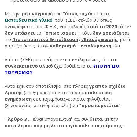
Με την
μη αναγραφή
του ‘’
όπως ισχύει
‘’
στο
Εκπαιδευτικό Υλικό
του
(ΞΕΕ)
σελίδα 37 όπως
αναγράφεται στο Φ.Ε.Κ., για πολλούς-
από το 2020-
όταν
δεν υπάρχει
το
‘’
όπως ισχύει
‘‘
τότε
δεν χρειάζεται
το
Πιστοποιητικό Εκπαίδευσης /Επιμόρφωσης
-μετά
από εξετάσεις- στον
καθαρισμό – απολύμανση
κλπ.
Από το (ΞΕΕ) μου ανέφεραν επανειλημμένως ότι
το
συγκεκριμένο υλικό
έχει δοθεί από το
ΥΠΟΥΡΓΕΙΟ
ΤΟΥΡΙΣΜΟΥ
Αυτό έχει σαν αποτέλεσμα στο πλήρες
γραπτό σχέδιο
Δράσης
(επεξεργάσιμο) κατά την
εκπαιδευτική
ενημέρωση
σε επιχειρήσεις-εταιρίες φιλοξενίας
(ξενοδοχεία, καταλύματα, κλπ ) να
‘’προσπερνιέται’’
.
’’ Άρθρο 3
… είναι υποχρεωτική και συνδέεται με την
ασφαλή και νόμιμη λειτουργία κάθε επιχείρησης .