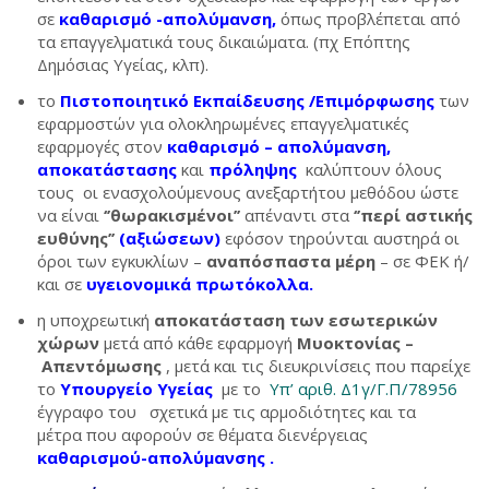
σε
καθαρισμό -απολύμανση,
όπως προβλέπεται από
τα επαγγελματικά τους δικαιώματα. (πχ Επόπτης
Δημόσιας Υγείας, κλπ).
το
Πιστοποιητικό Εκπαίδευσης /Επιμόρφωσης
των
εφαρμοστών για ολοκληρωμένες επαγγελματικές
εφαρμογές στον
καθαρισμό – απολύμανση,
αποκατάστασης
και
πρόληψης
καλύπτουν όλους
τους οι ενασχολούμενους ανεξαρτήτου μεθόδου ώστε
να είναι
‘’θωρακισμένοι’’
απέναντι στα
‘’περί αστικής
ευθύνης’’
(αξιώσεων)
εφόσον τηρούνται αυστηρά οι
όροι των εγκυκλίων –
αναπόσπαστα μέρη
– σε ΦΕΚ ή/
και σε
υγειονομικά πρωτόκολλα.
η υποχρεωτική
αποκατάσταση των εσωτερικών
χώρων
μετά από κάθε εφαρμογή
Μυοκτονίας –
Απεντόμωσης
, μετά και τις διευκρινίσεις που παρείχε
το
Υπουργείο Υγείας
με το
Υπ’ αριθ. Δ1γ/Γ.Π/78956
έγγραφο του σχετικά με τις αρμοδιότητες και τα
μέτρα που αφορούν σε θέματα διενέργειας
καθαρισμού-απολύμανσης .