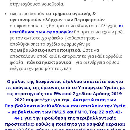
στην ισχύουσα νομοθεσία.
έως ότου λοιπόν
τα τμήματα υγιεινής &
υγειονομικών ελέγχων των Περιφερειών
αποφασίσουν πως θα πρέπει να γίνονται οι έλεγχοι,
οι
υπεύθυνοι των εφαρμογών
θα πρέπει να έχουν μαζί
με τον αντίστοιχο φάκελο (καθαριότητας –
απολύμανσης) το σχέδιο εφαρμογών με
τις
Βεβαιώσεις-Πιστοποιητικά
, ώστε να
αποσταλούν οπού κριθεί απαραίτητο για κάθε αρμόδιο
φορέα–
πάντα ηλεκτρονικά
– για διενέργεια ορθού
ελέγχου ιχνηλασιμότητας, κλπ.
Ο ρόλος της διαφάνειας έξαλλου απαιτείτε και για
τις ανάγκες της έρευνας από το Υπουργείο Υγείας με
τις στρατηγικές του Εθνικού Σχεδίου Δράσης 2019-
2022 συμμετέχει για την ,
Αντιμετώπιση των
Περιβαλλοντικών Κινδύνων που απειλούν την Υγεία
– με βελτίωση των PM2,5 και PM10, Τομ 2Ζ σελ 43-
44 )
,
για την Προώθηση της περιβαλλοντικής
προστασίας) καθώς η ποιότητα για ασφαλή αέρα και
στην Ελλάδα, σύμφωνα με στοιχεία του ΟΟΣΑ είναι η