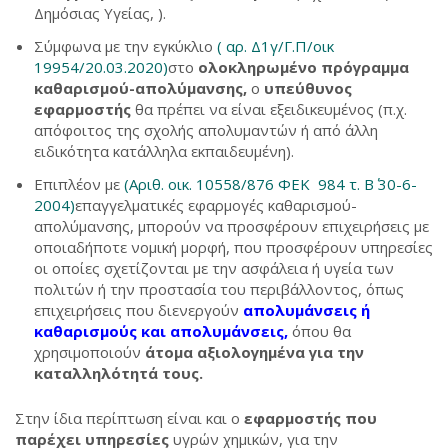
Δημόσιας Υγείας, ).
Σύμφωνα με την εγκύκλιο
( αρ. Δ1γ/Γ.Π/οικ
19954/20.03.2020)
στο
ολοκληρωμένο πρόγραμμα
καθαρισμού-απολύμανσης,
ο
υπεύθυνος
εφαρμοστής
θα πρέπει να είναι εξειδικευμένος (π.χ.
απόφοιτος της σχολής απολυμαντών ή από άλλη
ειδικότητα κατάλληλα εκπαιδευμένη).
Επιπλέον με
(Αριθ. οικ. 10558/876 ΦΕΚ 984 τ. Β΄ 30-6-
2004)
επαγγελματικές εφαρμογές καθαρισμού-
απολύμανσης, μπορούν να προσφέρουν επιχειρήσεις με
οποιαδήποτε νομική μορφή, που προσφέρουν υπηρεσίες
οι οποίες σχετίζονται με την ασφάλεια ή υγεία των
πολιτών ή την προστασία του περιβάλλοντος, όπως
επιχειρήσεις που διενεργούν
απολυμάνσεις ή
καθαρισμούς και απολυμάνσεις,
όπου θα
χρησιμοποιούν
άτομα αξιολογημένα για την
καταλληλότητά τους.
Στην ίδια περίπτωση είναι και ο
εφαρμοστής που
παρέχει υπηρεσίες
υγρών χημικών, για την