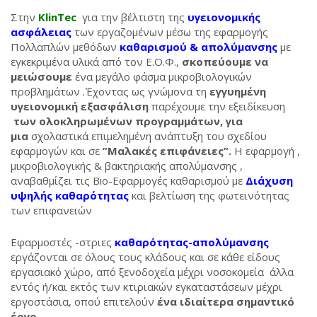
Στην
KlinTec
για την βέλτιστη της
υγειονομικής
ασφάλειας
των εργαζομένων μέσω της εφαρμογής
Πολλαπλών μεθόδων
καθαρισμού & απολύμανσης
με
εγκεκριμένα υλικά από τον Ε.Ο.Φ.,
σκοπεύουμε να
μειώσουμε
ένα μεγάλο φάσμα μικροβιολογικών
προβλημάτων
.
Έχοντας ως γνώμονα τη
εγγυημένη
υγειονομική εξασφάλιση
παρέχουμε την εξειδίκευση
των ολοκληρωμένων προγραμμάτων, για
μια
σχολαστικά επιμελημένη ανάπτυξη του σχεδίου
εφαρμογών και σε
”Μαλακές επιφάνειες”.
Η εφαρμογή ,
μικροβιολογικής & βακτηριακής απολύμανσης ,
αναβαθμίζει τις Bio-Εφαρμογές καθαρισμού με
Διάχυση
υψηλής καθαρότητας
και βελτίωση της φωτεινότητας
των επιφανειών
Εφαρμοστές -στριες
καθαρότητας-απολύμανσης
εργάζονται σε όλους τους κλάδους και σε κάθε είδους
εργασιακό χώρο, από ξενοδοχεία μέχρι νοσοκομεία άλλα
εντός ή/και εκτός των κτιριακών εγκαταστάσεων μέχρι
εργοστάσια, οπού επιτελούν
ένα ιδιαίτερα σημαντικό
έργο .