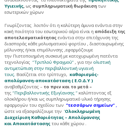
Υγιεινής
,
ως
συμπληρωματική θωράκιση
των
εσωτερικών χώρων
Γνωρίζοντας λοιπόν ότι η καλύτερη άμυνα ενάντια στην
κακή ποιότητα του εσωτερικού αέρα είναι η
απόδειξη της
αποτελεσματικότητας
ενάντια στην επιτάχυνση της
διασποράς κάθε μολυσματικού φορτίου , διασταυρωμένης
μόλυνσης ή/και επιμόλυνσης ,εφαρμόζουμε
την Πιστοποιημένη συσκευή με κατοχυρωμένη πατέντα
τεχνολογίας
‘’Τριπλού Φραγμού’’
, για την
ολιστική
αντιμετώπιση στην περιβαλλοντική υγιεινή
τους.
Βασίζεται στο τρίπτυχο,
καθαρισμός-
απολύμανση-αποκατάσταση ( Ε.Ο.Δ.Υ )
αναβαθμίζοντας –
το πριν και το μετά –
της
‘’Περιβαλλοντικής Εξυγίανσης ’’
καλύπτοντας εξ
ολοκλήρου ή/και ως συμπληρωματικό υλικό τήρησης
εφαρμογών του σχεδίου των
‘’τεσσάρων σημείων’’
,
ώστε να εξασφαλίζουμε την
’
Ολοκληρωμένη
Διαχείριση Καθαριότητας – Απολύμανσης
και Αποκατάστασης
του κάθε χώρου .