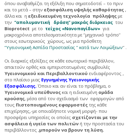
όπου αναβαθμίζει τη εξέλιξη που σηματοδοτεί – το πριν
και το μετά – στην
εξασφάλιση υψηλής καθαρότητας
,
άλλα και η
εξειδικευμένη τεχνολογία πρόληψης
με
την
‘’απολυμαντική δράση’’ μακράς διάρκειας
του
Bioprotect
με το
τείχος «Νανοπαγίδων»
για
μακροχρόνια αποτελεσματικότητα με ‘’μηχανικό τρόπο’’
στους εσωτερικούς χώρους, ως μια πρόσθετη
‘’Υγειονομική Ασπίδα Προστασίας ’’ κατά των Λοιμώξεων
‘’ .
Οι διαρκείς εξελίξεις σε κάθε εσωτερικό περιβάλλον,
απαιτούν ορθές και εμπεριστατωμένες συμβουλές
Υγειονομικού και Περιβαλλοντικού
ενδιαφέροντος ,
στο πλαίσιο μιας
Εγγυημένης Υγειονομικής
Εξασφάλισης
.
Όποιο και αν είναι το πρόβλημα, o
Υγειονομικά υπεύθυνος
και η ειδικευμένη
ομάδα
κρούσης
, μέσα από τον σχεδιασμό των εφαρμογών από
τους
Πιστοποιημένους εφαρμοστές
της κάθε
επιχείρησης,-με οποιαδήποτε νομική μορφή- που
προσφέρει υπηρεσίες οι οποίες
σχετίζονται με
την
ασφάλεια ή υγεία των πολιτών
ή την προστασία του
περιβάλλοντος ,
μπορούν να βρουν τη λύση.