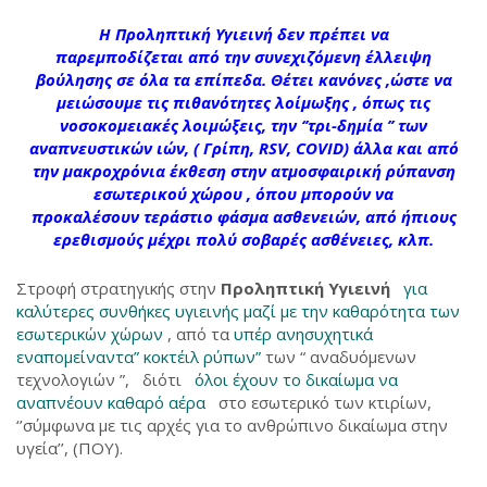
Η
Προληπτική Υγιεινή
δεν πρέπει να
παρεμποδίζεται από την συνεχιζόμενη έλλειψη
βούλησης σε όλα τα επίπεδα. Θέτει κανόνες ,ώστε να
μειώσουμε τις πιθανότητες λοίμωξης , όπως τις
νοσοκομειακές λοιμώξεις, την ‘’τρι-δημία ’’ των
αναπνευστικών ιών,
( Γρίπη, RSV, COVID)
άλλα και από
την μακροχρόνια έκθεση στην
ατμοσφαιρική ρύπανση
εσωτερικού χώρου
, όπου μπορούν να
προκαλέσουν
τεράστιο φάσμα ασθενειών, από ήπιους
ερεθισμούς μέχρι πολύ σοβαρές ασθένειες,
κλπ.
Στροφή στρατηγικής στην
Προληπτική
Υγιεινή
για
καλύτερες συνθήκες υγιεινής μαζί με την καθαρότητα των
εσωτερικών χώρων
, από τα
υπέρ ανησυχητικά
εναπομείναντα” κοκτέιλ ρύπων”
των “ αναδυόμενων
τεχνολογιών ”, διότι
όλοι έχουν το δικαίωμα να
αναπνέουν καθαρό αέρα
στο εσωτερικό των κτιρίων,
‘’σύμφωνα με τις αρχές για το ανθρώπινο δικαίωμα στην
υγεία’’, (ΠΟΥ).