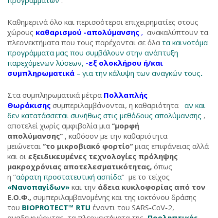
προγραμμάτων
.
Καθημερινά όλο και περισσότεροι επιχειρηματίες στους
χώρους
καθαρισμού -απολύμανσης
,
ανακαλύπτουν τα
πλεονεκτήματα που τους παρέχονται σε όλα
τα καινοτόμα
προγράμματα μας που συμβάλουν στην ανάπτυξη
παρεχόμενων λύσεων,
-εξ ολοκλήρου ή/και
συμπληρωματικά
– για την κάλυψη των αναγκών τους
.
Στα συμπληρωματικά μέτρα
Πολλαπλής
Θωράκισης
συμπεριλαμβάνονται, η καθαριότητα
αν και
δεν κατατάσσεται συνήθως στις μεθόδους απολύμανσης
,
αποτελεί χωρίς αμφιβολία μια
‘’μορφή
απολύμανσης’’
, καθόσον µε την καθαριότητα
μειώνεται
‘’το μικροβιακό φορτίο’’
μιας επιφάνειας αλλά
και οι
εξειδικευμένες τεχνολογίες πρόληψης
μακροχρόνιας αποτελεσματικότητας,
όπως
η ‘’
αόρατη προστατευτική ασπίδα
’’ με το τείχος
«Νανοπαγίδων»
και την
άδεια κυκλοφορίας από τον
Ε.Ο.Φ.,
συμπεριλαμβανομένης και της ιοκτόνου δράσης
του
BIOPROTECT™ RTU
έναντι του SARS-CoV-2,
αναδεικνύοντας τα πλεονεκτήματα της
Προληπτικής