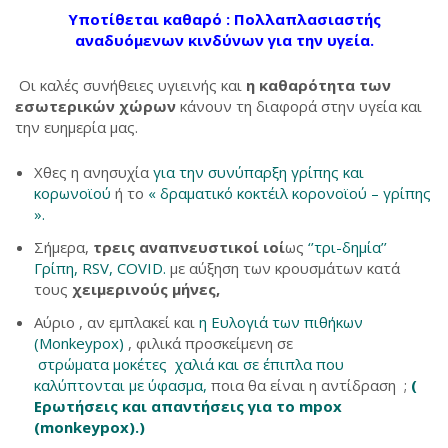
Υποτίθεται καθαρό : Πολλαπλασιαστής
αναδυόμενων κινδύνων για την υγεία.
Οι καλές συνήθειες υγιεινής και
η καθαρότητα των
εσωτερικών χώρων
κάνουν τη διαφορά στην υγεία και
την ευημερία μας.
Χθες η ανησυχία
για την συνύπαρξη γρίπης και
κορωνοϊού
ή το
« δραματικό κοκτέιλ κορονοϊού – γρίπης
».
Σήμερα,
τρεις αναπνευστικοί ιοί
ως
‘’τρι-δημία’’
Γρίπη, RSV, COVID.
με αύξηση των κρουσμάτων κατά
τους
χειμερινούς μήνες,
Αύριο , αν εμπλακεί και
η Ευλογιά των πιθήκων
(Monkeypox)
, φιλικά προσκείμενη σε
στρώματα μοκέτες χαλιά και σε έπιπλα που
καλύπτονται με ύφασμα,
ποια θα είναι η αντίδραση ;
(
Ερωτήσεις και απαντήσεις για το mpox
(monkeypox).)