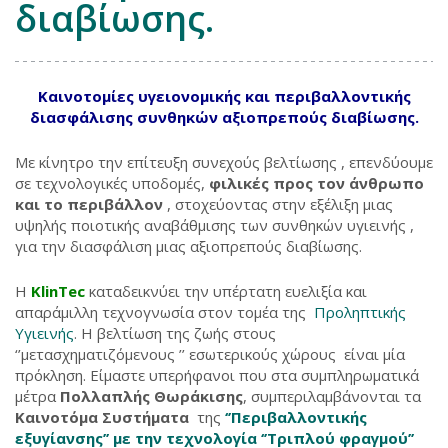
διαβίωσης.
Καινοτομίες
υγειονομικής και περιβαλλοντικής
διασφάλισης συνθηκών αξιοπρεπούς διαβίωσης.
Με κίνητρο την επίτευξη συνεχούς βελτίωσης , επενδύουμε
σε τεχνολογικές υποδομές,
φιλικές προς τον άνθρωπο
και το περιβάλλον
, στοχεύοντας στην εξέλιξη μιας
υψηλής ποιοτικής αναβάθμισης των συνθηκών υγιεινής ,
για την διασφάλιση μιας αξιοπρεπούς διαβίωσης.
Η
KlinTec
καταδεικνύει την υπέρτατη ευελιξία και
απαράμιλλη τεχνογνωσία στον τομέα της
Προληπτικής
Υγιεινής
. Η βελτίωση της ζωής στους
‘’μετασχηματιζόμενους ’’ εσωτερικούς χώρους είναι μία
πρόκληση. Είμαστε υπερήφανοι που στα συμπληρωματικά
μέτρα
Πολλαπλής Θωράκισης
, συμπεριλαμβάνονται τα
Καινοτόμα Συστήματα
της
‘’Περιβαλλοντικής
εξυγίανσης’’ με την τεχνολογία ‘’Τριπλού φραγμού’’