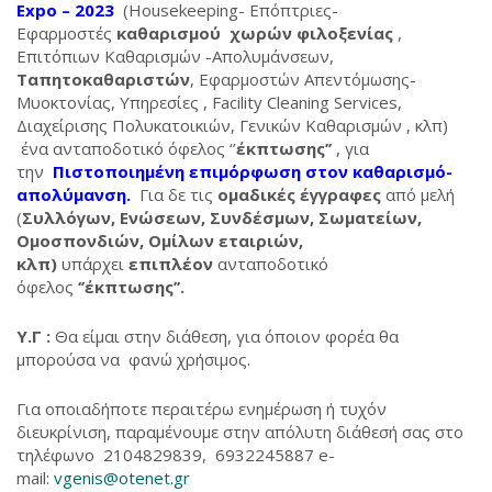
Expo – 2023
(Housekeeping- Επόπτριες-
Εφαρμοστές
καθαρισμού χωρών φιλοξενίας
,
Επιτόπιων Καθαρισμών -Απολυμάνσεων,
Ταπητοκαθαριστών
, Εφαρμοστών Απεντόμωσης-
Μυοκτονίας, Υπηρεσίες , Facility Cleaning Services,
Διαχείρισης Πολυκατοικιών, Γενικών Καθαρισμών , κλπ)
ένα ανταποδοτικό όφελος ‘’
έκπτωσης’’
, για
την
Πιστοποιημένη επιμόρφωση στον καθαρισμό-
απολύμανση.
Για δε τις
ομαδικές έγγραφες
από μελή
(
Συλλόγων, Ενώσεων, Συνδέσμων, Σωματείων,
Ομοσπονδιών, Ομίλων εταιριών,
κλπ)
υπάρχει
επιπλέον
ανταποδοτικό
όφελος
‘’έκπτωσης’’.
Υ.Γ :
Θα είμαι στην διάθεση, για όποιον φορέα θα
μπορούσα να φανώ χρήσιμος.
Για οποιαδήποτε περαιτέρω ενημέρωση ή τυχόν
διευκρίνιση, παραμένουμε στην απόλυτη διάθεσή σας στο
τηλέφωνο 2104829839, 6932245887 e-
mail:
vgenis@otenet.gr