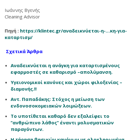
Ιωάννης Βγενής
Cleaning Advisor
Πηγή :
https://klintec.gr/αναδεικνύεται-η-…κη-για-
καταρτισμ/
‎
Σχετικά Άρθρα
Αναδεικνύεται η ανάγκη για καταρτισμένους
εφαρμοστές σε καθαρισμό –απολύμανση.
Υγειονομικοί κανόνες και χώροι φιλοξενίας –
διαμονής.!!
Αντ. Παπαδάκης: Στόχος η μείωση των
ενδονοσοκομειακών λοιμώξεων.
Το υποτίθεται καθαρό δεν εξαλείφει το
‘’ανθρώπινο λάθος’’ έναντι μολυσματικών
παραγόντων.
Η τήρηση βασικών κανόνων με ολοκληρωμένα