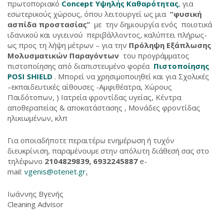
πρωτοποριακό
Concept Υψηλής Καθαρότητας
,
για
εσωτερικούς χώρους, όπου λειτουργεί ως μια
“φυσική
ασπίδα προστασίας”
με την δημιουργία ενός ποιοτικά
ιδανικού και υγιεινού περιβάλλοντος, καλύπτει πλήρως-
ως προς τη λήψη μέτρων – για την
Πρόληψη Εξάπλωσης
Μολυσματικών Παραγόντων
του προγράμματος
πιστοποίησης από διαπιστευμένο φορέα
Πιστοποίησης
POSI SHIELD
. Μπορεί να χρησιμοποιηθεί και για Σχολικές
–εκπαιδευτικές αίθουσες -Αμφιθέατρα, Χώρους
Παιδότοπων, ) Ιατρεία φροντίδας υγείας, Κέντρα
αποθεραπείας & αποκατάστασης , Μονάδες φροντίδας
ηλικιωμένων, κλπ
Για οποιαδήποτε περαιτέρω ενημέρωση ή τυχόν
διευκρίνιση, παραμένουμε στην απόλυτη διάθεσή σας στο
τηλέφωνο
2104829839, 6932245887
e-
mail:
vgenis@otenet.gr
,
Ιωάννης Βγενής
Cleaning Advisor