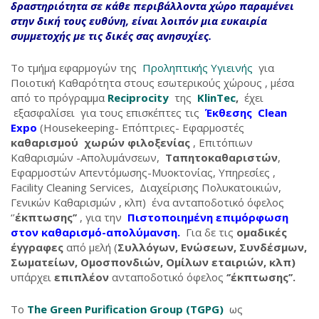
δραστηριότητα σε κάθε περιβάλλοντα χώρο
παραμένει
στην δική τους ευθύνη
, είναι λοιπόν μια ευκαιρία
συμμετοχής με τις δικές σας ανησυχίες.
Το τμήμα εφαρμογών της
Προληπτικής Υγιεινής
για
Ποιοτική Καθαρότητα στους εσωτερικούς χώρους , μέσα
από το πρόγραμμα
Reciprocity
της
KlinTec
,
έχει
εξασφαλίσει για τους επισκέπτες τις
Έκθεσης Clean
Expo
(Housekeeping- Επόπτριες- Εφαρμοστές
καθαρισμού χωρών φιλοξενίας
, Επιτόπιων
Καθαρισμών -Απολυμάνσεων,
Ταπητοκαθαριστών
,
Εφαρμοστών Απεντόμωσης-Μυοκτονίας, Υπηρεσίες ,
Facility Cleaning Services, Διαχείρισης Πολυκατοικιών,
Γενικών Καθαρισμών , κλπ) ένα ανταποδοτικό όφελος
‘’
έκπτωσης’’
, για την
Πιστοποιημένη επιμόρφωση
στον καθαρισμό-απολύμανση.
Για δε τις
ομαδικές
έγγραφες
από μελή (
Συλλόγων, Ενώσεων, Συνδέσμων,
Σωματείων, Ομοσπονδιών, Ομίλων εταιριών, κλπ)
υπάρχει
επιπλέον
ανταποδοτικό όφελος
‘’έκπτωσης’’.
Το
The
Green
Purification
Group (
TGPG)
ως