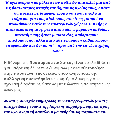
‘’Η υγειονομική ασφάλεια των πολιτών αποτελεί μια από
τις βασικότερες πτυχές της δημόσιας υγείας τους, οπότε
θα πρέπει µε διαφανή τρόπο να είναι απόλυτα
ενήμεροι για τους κίνδυνους που ίσως μπορεί να
προκύψουν εντός των εσωτερικών χώρων. Η πλήρης
αποκατάσταση τους, μετά από κάθε
εφαρμογή μεθόδων
απεντόμωσης
ή/και μυοκτονίας,
καθαρισμού –
απολύμανσης
, άλλα και κάθε εφαρμογή καθαρισμού,-
επιφανειών και όγκου
m
³ – πριν από την εκ νέου χρήση
των .’’
Η δύναμη της
Προσαρμοστικότητας
είναι το κλειδί ώστε
η συμπόρευση όλων των δυνάμεων με ευαισθητοποίηση
στην
προαγωγή της υγείας
, όπου κινητοποιεί την
συλλογική ευαισθησία
ως κινητήριο δύναμη για το
σχεδιασμό δράσεων, ώστε να βελτιώνεται η ποιότητα ζωής
όλων μας.
Αν και η συνεχής ενημέρωση των επαγγελματιών για τις
υποχρεώσεις έναντι της Νομικής συμμόρφωσης, ως προς
την
υγειονομική ασφάλεια
με ανθρώπινη παρουσία και