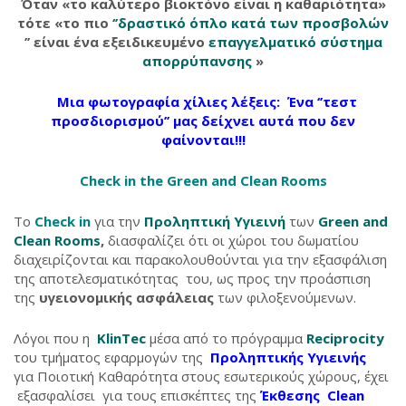
Όταν «το καλύτερο βιοκτόνο είναι η καθαριότητα»
τότε «το πιο
‘’δραστικό όπλο κατά των προσβολών
’’ είναι ένα εξειδικευμένο
επαγγελματικό σύστημα
απορρύπανσης
»
Μια φωτογραφία χίλιες λέξεις:
Ένα
‘’τεστ
προσδιορισμού’’ μας δείχνει αυτά που δεν
φαίνονται!!!
Check in the Green and Clean Rooms
Το
Check in
για την
Προληπτική Υγιεινή
των
Green
and
Clean
Rooms
,
διασφαλίζει ότι οι χώροι του δωματίου
διαχειρίζονται και παρακολουθούνται για την εξασφάλιση
της αποτελεσματικότητας του, ως προς την προάσπιση
της
υγειονομικής ασφάλειας
των φιλοξενούμενων.
Λόγοι που η
KlinTec
μέσα από το πρόγραμμα
Reciprocity
του τμήματος εφαρμογών της
Προληπτικής Υγιεινής
για Ποιοτική Καθαρότητα στους εσωτερικούς χώρους, έχει
εξασφαλίσει για τους επισκέπτες της
Έκθεσης Clean