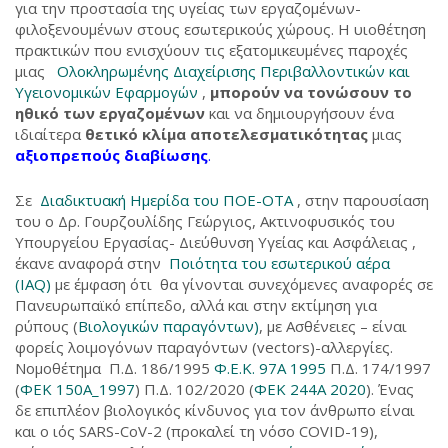
για την προστασία της υγείας των εργαζομένων-
φιλοξενουμένων στους εσωτερικούς χώρους. Η υιοθέτηση
πρακτικών που ενισχύουν τις εξατομικευμένες παροχές
μιας
Ολοκληρωμένης Διαχείρισης Περιβαλλοντικών και
Υγειονομικών Εφαρμογών
,
μπορούν να τονώσουν το
ηθικό των εργαζομένων
και να δημιουργήσουν ένα
ιδιαίτερα
θετικό κλίμα αποτελεσματικότητας
μιας
αξιοπρεπούς διαβίωσης
.
Σε
Διαδικτυακή Ημερίδα του ΠΟΕ-ΟΤΑ
, στην παρουσίαση
του ο Δρ. Γουρζουλίδης Γεώργιος, Ακτινοφυσικός του
Υπουργείου Εργασίας- Διεύθυνση Υγείας και Ασφάλειας ,
έκανε αναφορά στην
Ποιότητα του εσωτερικού αέρα
(IAQ)
με έμφαση ότι θα γίνονται συνεχόμενες αναφορές σε
Πανευρωπαϊκό επίπεδο, αλλά και στην εκτίμηση για
ρύπους (
Βιολογικών παραγόντων)
, με Ασθένειες – είναι
φορείς λοιμογόνων παραγόντων (vectors)-αλλεργίες.
Νομοθέτημα Π.Δ. 186/1995
Φ.Ε.Κ. 97A 1995
Π.Δ. 174/1997
(
ΦΕΚ 150A_1997
) Π.Δ. 102/2020 (
ΦΕΚ 244Α 2020
). Ένας
δε επιπλέον βιολογικός κίνδυνος για τον άνθρωπο είναι
και ο ιός SARS-CoV-2 (προκαλεί τη νόσο COVID-19),