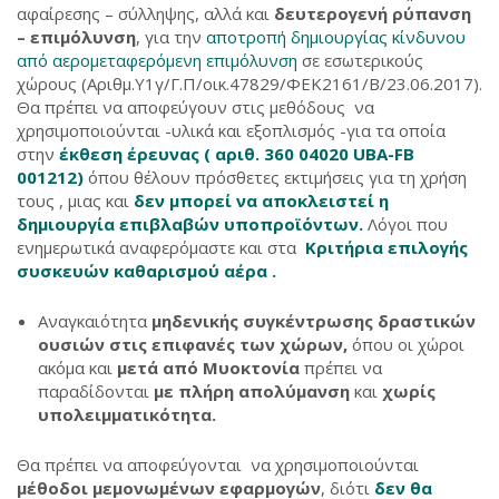
αφαίρεσης – σύλληψης, αλλά και
δευτερογενή ρύπανση
– επιμόλυνση
, για την
αποτροπή δημιουργίας κίνδυνου
από αερομεταφερόμενη επιμόλυνση
σε εσωτερικούς
χώρους (Αριθμ.Υ1γ/Γ.Π/οικ.47829/ΦΕΚ2161/Β/23.06.2017).
Θα πρέπει να αποφεύγουν στις μεθόδους να
χρησιμοποιούνται -υλικά και εξοπλισμός -για τα οποία
στην
έκθεση έρευνας ( αριθ. 360 04020 UBA-FB
001212)
όπου θέλουν πρόσθετες εκτιμήσεις για τη χρήση
τους , μιας και
δεν μπορεί να αποκλειστεί η
δημιουργία επιβλαβών υποπροϊόντων.
Λόγοι που
ενημερωτικά αναφερόμαστε και στα
Κριτήρια επιλογής
συσκευών καθαρισμού αέρα .
Αναγκαιότητα
μηδενικής συγκέντρωσης δραστικών
ουσιών στις επιφανές των χώρων,
όπου οι χώροι
ακόμα και
μετά από Μυοκτονία
πρέπει να
παραδίδονται
με πλήρη απολύμανση
και
χωρίς
υπολειμματικότητα.
Θα πρέπει να αποφεύγονται να χρησιμοποιούνται
μέθοδοι μεμονωμένων εφαρμογών
, διότι
δεν θα