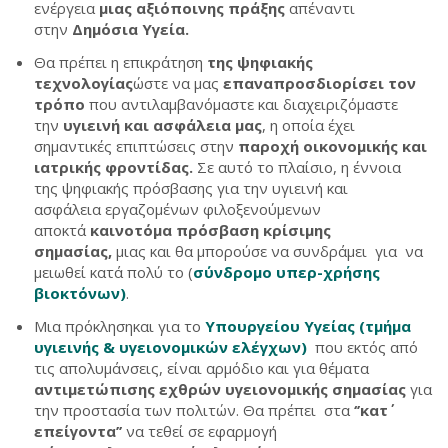
ενέργεια
μιας αξιόποινης πράξης
απέναντι
στην
Δημόσια Υγεία.
Θα πρέπει η επικράτηση
της ψηφιακής
τεχνολογίας
ώστε να μας
επαναπροσδιορίσει τον
τρόπο
που αντιλαμβανόμαστε και διαχειριζόμαστε
την
υγιεινή και ασφάλεια μας
, η οποία έχει
σημαντικές επιπτώσεις στην
παροχή οικονομικής και
ιατρικής φροντίδας.
Σε αυτό το πλαίσιο, η έννοια
της ψηφιακής πρόσβασης για την υγιεινή και
ασφάλεια εργαζομένων φιλοξενούμενων
αποκτά
καινοτόμα πρόσβαση κρίσιμης
σημασίας,
μιας και θα μπορούσε να συνδράμει για να
μειωθεί
κατά πολύ το (
σύνδρομο υπερ-χρήσης
βιοκτόνων)
.
Μια πρόκλησηκαι για το
Υπουργείου Υγείας (τμήμα
υγιεινής & υγειονομικών ελέγχων)
που εκτός από
τις απολυμάνσεις, είναι αρμόδιο και για θέματα
αντιμετώπισης εχθρών υγειονομικής σημασίας
για
την προστασία των πολιτών. Θα πρέπει στα
‘’κατ΄
επείγοντα’’
να τεθεί σε εφαρμογή