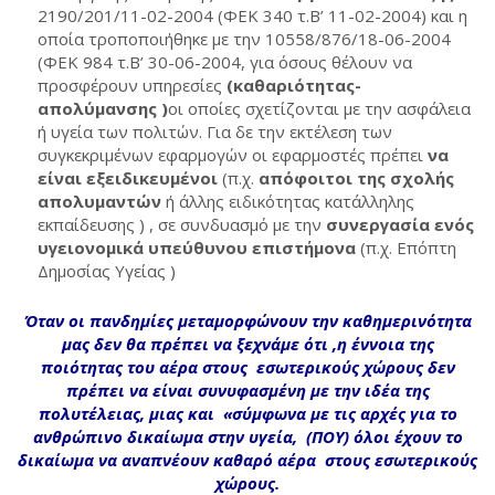
2190/201/11-02-2004 (ΦΕΚ 340 τ.Β’ 11-02-2004) και η
οποία τροποποιήθηκε με την 10558/876/18-06-2004
(ΦΕΚ 984 τ.Β’ 30-06-2004, για όσους θέλουν να
προσφέρουν υπηρεσίες
(καθαριότητας-
απολύμανσης )
οι οποίες σχετίζονται με την ασφάλεια
ή υγεία των πολιτών. Για δε την εκτέλεση των
συγκεκριμένων εφαρμογών οι εφαρμοστές πρέπει
να
είναι εξειδικευμένοι
(π.χ.
απόφοιτοι της σχολής
απολυμαντών
ή άλλης ειδικότητας κατάλληλης
εκπαίδευσης ) , σε συνδυασμό με την
συνεργασία ενός
υγειονομικά υπεύθυνου επιστήμονα
(π.χ. Επόπτη
Δημοσίας Υγείας )
Όταν οι πανδημίες μεταμορφώνουν την καθημερινότητα
μας δεν θα πρέπει να ξεχνάμε ότι ,η έννοια της
ποιότητας του αέρα στους εσωτερικούς χώρους
δεν
πρέπει να είναι συνυφασμένη
με την ιδέα της
πολυτέλειας,
μιας και
«σύμφωνα με τις αρχές για το
ανθρώπινο δικαίωμα στην υγεία,
(ΠΟΥ) όλοι έχουν
το
δικαίωμα να αναπνέουν καθαρό αέρα
στους εσωτερικούς
χώρους.