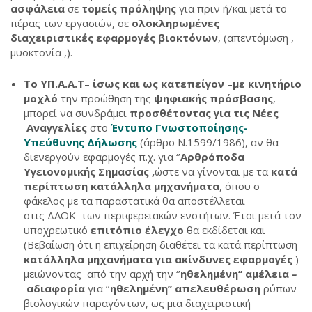
ασφάλεια
σε
τομείς πρόληψης
για πριν ή/και μετά το
πέρας των εργασιών, σε
ολοκληρωμένες
διαχειριστικές εφαρμογές βιοκτόνων
, (απεντόμωση ,
μυοκτονία ,).
Το ΥΠ.Α.Α.Τ
–
ίσως και ως κατεπείγον
–
με κινητήριο
μοχλό
την προώθηση της
ψηφιακής πρόσβασης
,
μπορεί να συνδράμει
προσθέτοντας για τις Νέες
Αναγγελίες
στο
Έντυπο Γνωστοποίησης-
Υπεύθυνης Δήλωσης
(άρθρο Ν.1599/1986), αν θα
διενεργούν εφαρμογές π.χ. για ‘’
Αρθρόποδα
Υγειονομικής Σημασίας ,
ώστε να γίνονται με τα
κατά
περίπτωση κατάλληλα μηχανήματα
, όπου ο
φάκελος με τα παραστατικά θα αποστέλλεται
στις
ΔΑΟΚ
των περιφερειακών ενοτήτων. Έτσι μετά τον
υποχρεωτικό
επιτόπιο έλεγχο
θα εκδίδεται και
(Βεβαίωση ότι η επιχείρηση διαθέτει τα κατά περίπτωση
κατάλληλα μηχανήματα για ακίνδυνες εφαρμογές
)
μειώνοντας από την αρχή την ‘’
ηθελημένη’’
αμέλεια
–
αδιαφορία
για ‘’
ηθελημένη’’ απελευθέρωση
ρύπων
βιολογικών παραγόντων, ως μια διαχειριστική