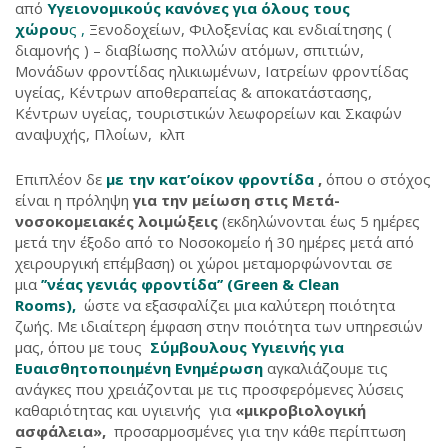
από
Υγειονομικούς κανόνες για όλους τους
χώρου
ς ,
Ξενοδοχείων, Φιλοξενίας και ενδιαίτησης (
διαμονής ) – διαβίωσης πολλών ατόμων, σπιτιών,
Μονάδων φροντίδας ηλικιωμένων, Ιατρείων φροντίδας
υγείας, Κέντρων αποθεραπείας & αποκατάστασης,
Κέντρων υγείας, τουριστικών λεωφορείων και Σκαφών
αναψυχής, Πλοίων, κλπ
Επιπλέον δε
με την κατ’οίκον φροντίδα
,
όπου ο στόχος
είναι η πρόληψη
για την μείωση στις Μετά-
νοσοκομειακές λοιμώξεις
(εκδηλώνονται έως 5 ημέρες
μετά την έξοδο από το Νοσοκομείο ή 30 ημέρες μετά από
χειρουργική επέμβαση) οι χώροι μεταμορφώνονται σε
μια
’’νέας γενιάς φροντίδα’’ (Green & Clean
Rooms),
ώστε να εξασφαλίζει μια καλύτερη ποιότητα
ζωής. Με ιδιαίτερη έμφαση στην ποιότητα των υπηρεσιών
μας, όπου με τους
Σύμβουλους Υγιεινής για
Ευαισθητοποιημένη Ενημέρωση
αγκαλιάζουμε τις
ανάγκες που χρειάζονται με τις προσφερόμενες λύσεις
καθαριότητας και υγιεινής για
«μικροβιολογική
ασφάλεια»,
προσαρμοσμένες για την κάθε περίπτωση