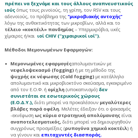
πρέπει να ξεχνάμε και τους άλλους αναπνευστικούς
ιούς
όπως τους ρινοϊούς, τη γρίπη, τον RSV και τους
αδενοϊούς, το πρόβλημα της
‘’μικροβιακής αντοχής’’
λόγω της ανθεκτικότητας των μικροβίων, αλλά και το
τέλειο «κοκτέιλ» πανδημίας
– Υπερμικρόβια, ιικές
χίμαιρες ή/και
ιοί CHIV (“χιμαιρικοί ιοί”)
.
Μέθοδοι Μεμονωμένων Εφαρμογών:
Μεμονωμένες εφαρμογές
απολυμαντικών με
νεφελοψεκασμό (fogging)
ή με τη μέθοδο της
ψυχρής εκ νέφωσης (Cold fogging)
με κατάλληλο
απολυμαντικό και μικροβιοκτόνο σκεύασμα, εγκεκριμένο
από τον Ε.Ο.Φ. ή
ομίχλη
(υποκαπνισμό)
δεν
συνιστάται σε εσωτερικούς χώρους
(Ε.Ο.Δ.Υ.),
διότι μπορεί να προκαλέσουν
μεγαλύτερες
βλάβες παρά οφέλη.
Μελέτες έδειξαν ότι ο ψεκασμός
-εκνέφωση
ως κύρια στρατηγική απολύμανσης
είναι
αναποτελεσματικός,
διότι μπορεί να δημιουργηθούν
συγχρόνως προσμείξεις (
ρυπογόνα χημικά κοκτέιλ
) ή
να γίνουν και
επιταχυντές διασποράς.