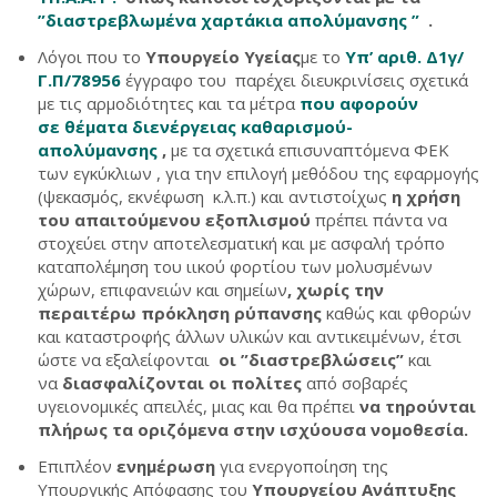
”διαστρεβλωμένα χαρτάκια απολύμανσης ”
.
Λόγοι που το
Υπουργείο Υγείας
με το
Υπ’ αριθ. Δ1γ/
Γ.Π/78956
έγγραφο του παρέχει διευκρινίσεις σχετικά
με τις αρμοδιότητες και τα μέτρα
που αφορούν
σε θέματα διενέργειας καθαρισμού-
απολύμανσης
,
με τα σχετικά επισυναπτόμενα ΦΕΚ
των εγκύκλιων , για την επιλογή μεθόδου της εφαρμογής
(ψεκασμός, εκνέφωση κ.λ.π.) και αντιστοίχως
η χρήση
του απαιτούμενου εξοπλισμού
πρέπει πάντα να
στοχεύει στην αποτελεσματική και με ασφαλή τρόπο
καταπολέμηση του ιικού φορτίου των μολυσμένων
χώρων, επιφανειών και σημείων
, χωρίς την
περαιτέρω πρόκληση ρύπανσης
καθώς και φθορών
και καταστροφής άλλων υλικών και αντικειμένων, έτσι
ώστε να εξαλείφονται
οι ”διαστρεβλώσεις”
και
να
διασφαλίζονται οι πολίτες
από σοβαρές
υγειονομικές απειλές, μιας και θα πρέπει
να τηρούνται
πλήρως τα οριζόμενα στην ισχύουσα νομοθεσία.
Επιπλέον
ενημέρωση
για ενεργοποίηση της
Υπουργικής Απόφασης του
Υπουργείου Ανάπτυξης