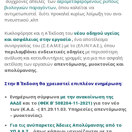
σύγχρονες απειλές των
αερομεταφερόμενους ρύπους
βιολογικών παραγόντων
, όπου καλείται να
αντιμετωπιστεί διότι προκαλεί κυρίως λοίμωξη του ανα­
πνευστικού ,κλπ
Κυκλοφόρησε και η Α΄ Έκδοση του
νέου οδηγού υγείας
και ασφάλειας στην εργασία
,
ένα αποτέλεσμα
συνεργασίας του (Σ.Ε.Α.Μ.Ε.) με το (ΕΛ.ΙΝ.Υ.Α.Ε.), όπου
περιλαμβάνει ενδεικτικές οδηγίες
με περισσότερη
ανάλυση και κατευθυντήριες γραμμές για μια πιο ασφαλή
εκτέλεση των εργασιών
απεντόμωσης, μυοκτονίας και
απολύμανσης.
Στην Β΄ Έκδοση θα χρειαστεί επιπλέον ενημέρωση:
Ενημέρωση σύμφωνα
με την ανακοίνωση της
ΑΑΔΕ
και το
(ΦΕΚ Β’ 508204-11-2021)
για τον νέο
των (Κ.Α.Δ. -( 81.29.11.03. Υπηρεσίες απεντόμωσης
– μυοκτονίας).
Για τις ανύπαρκτες Άδειες Απολύμανσης από το
ΥΠ.Α.Α.Τ .
όπως κάποιοι ισχυρίζονται με
τα