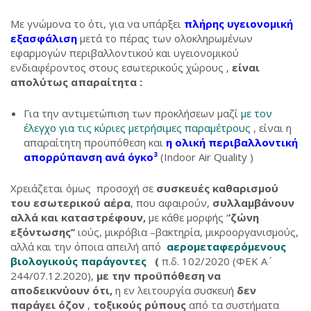
Με γνώμονα το ότι, για να υπάρξει
πλήρης υγειονομική
εξασφάλιση
μετά το πέρας των ολοκληρωμένων
εφαρμογών περιβαλλοντικού και υγειονομικού
ενδιαφέροντος στους εσωτερικούς χώρους ,
είναι
απολύτως απαραίτητα :
Για την αντιμετώπιση των προκλήσεων μαζί
με τον
έλεγχο για τις κύριες μετρήσιμες παραμέτρους
, είναι η
απαραίτητη προϋπόθεση και
η ολική περιβαλλοντική
απορρύπανση ανά όγκο³
(Indoor Air Quality )
Χρειάζεται όμως προσοχή σε
συσκευές καθαρισμού
του εσωτερικού αέρα
, που αφαιρούν,
συλλαμβάνουν
αλλά και καταστρέφουν,
με κάθε μορφής ‘
’ζώνη
εξόντωσης’’
ιούς, μικρόβια –βακτηρία, μικροοργανισμούς,
αλλά και την όποια απειλή από
αερομεταφερόμενους
βιολογικούς παράγοντες
(
π.δ. 102/2020 (ΦΕΚ Α΄
244/07.12.2020),
με την προϋπόθεση να
αποδεικνύουν ότι,
η εν λειτουργία συσκευή
δεν
παράγει όζον
,
τοξικούς ρύπους
από τα συστήματα