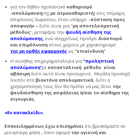
για τον δήθεν σχολαστικό
καθαρισμό
-απολύμανση
(πχ
με ατμοκαθαριστή
) στις επίμαχες
επιφάνειες δωματίου, όταν υπάρχει –
σύσταση προς
αποφυγήν –
διότι είναι μια ‘‘
μη αποτελεσματική
μέθοδος
‘’, μεταφέρει την
ψευδή αίσθηση της
απολύμανσης
,
ενώ συγχρόνως προάγει
διασπορά
και επιμόλυνση
στους χώρους με χαρακτηρισμό
της μη ορθής εφαρμογής
ως
‘’επικίνδυνη’’
Η συνήθης επιχειρηματολογία για
‘‘προληπτική
απολύμανση’’
με
κατασταλτική μέθοδο είναι
αβάσιμη
διότι αυτό είναι προσωρινό. Μεγάλη προσοχή
λοιπόν στα
βιοκτόνα απολυμαντικά
, διότι η
χρησιμοποίηση τους δεν θα πρέπει να μας δίνει
την
ψευδαίσθηση της ασφάλειας ή/και το αίσθημα της
σιγουριάς.
«Εν κατακλείδι».
Επανειλημμένως έχω επισημάνει
ότι βρισκόμαστε σε
μια κρίσιμη φάση , όσον αφορά
την υγιεινή και