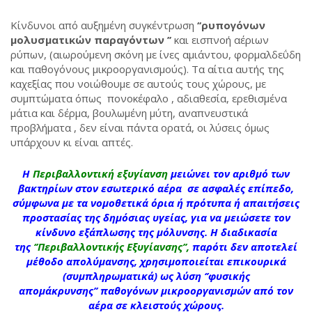
Κίνδυνοι από αυξημένη συγκέντρωση
‘‘ρυπογόνων
μολυσματικών παραγόντων ’’
και εισπνοή αέριων
ρύπων, (αιωρούμενη σκόνη με ίνες αμιάντου, φορμαλδεΰδη
και παθογόνους μικροοργανισμούς). Τα αίτια αυτής της
καχεξίας που νοιώθουμε σε αυτούς τους χώρους, με
συμπτώματα όπως πονοκέφαλο , αδιαθεσία, ερεθισμένα
μάτια και δέρμα, βουλωμένη μύτη, αναπνευστικά
προβλήματα , δεν είναι πάντα ορατά, οι λύσεις όμως
υπάρχουν κι είναι απτές.
Η
Περιβαλλοντική εξυγίανση
μειώνει τον αριθμό των
βακτηρίων στον εσωτερικό αέρα σε ασφαλές επίπεδο,
σύμφωνα με τα νομοθετικά όρια ή πρότυπα ή απαιτήσεις
προστασίας της δημόσιας υγείας, για να μειώσετε τον
κίνδυνο εξάπλωσης της μόλυνσης. Η διαδικασία
της
‘’Περιβαλλοντικής Εξυγίανσης’’
,
παρότι δεν αποτελεί
μέθοδο απολύμανσης, χρησιμοποιείται επικουρικά
(συμπληρωματικά) ως λύση ‘
’φυσικής
απομάκρυνσης’’
παθογόνων μικροοργανισμών από τον
αέρα σε κλειστούς χώρους.