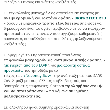
φιλοξενούμενους επισκέπτες –ταξιδευτές.
Οι τεχνολογίες μακροχρόνιας αποτελεσματικότητας με
αντιμικροβιακή
και
ιοκτόνο
δράση
–
BIOPROTECT RTU
–
δρουν με
μηχανικό τρόπο εξουδετέρωσης
ώστε να
δημιουργούν ένα πιο υγιές περιβάλλον με το να παρέχουν
προστασία των επιφανειών που αγγίζουμε καθημερινά .(
οικογένεια, οι υπάλληλοι και οι πελάτες , φιλοξενούμενοι
-ταξιδευτές )
Η εφαρμογή του προστατευτικού προϊόντος
επιφανειών
μακροχρόνιας αντιμικροβιακής δρασης
–
(με έγκριση από τον ΕΟΦ
), ως
μια αόρατη ασπίδα
προστασία
που εμποδίζει με το
τείχος των
«Νανοπαγίδων»
την ανάπτυξη και του SARS-
CoV-2 μαζί με τους άλλους επιβλαβείς ιούς και
βακτηρία στις επιφάνειες, ώστε
να προλαμβάνονται ή/
και να αποτρέπονται
– φαινόμενα
αυξημένης
μολυσματικότητας
.
Εξ’ ολοκλήρου ή/και συμπληρωματικά μια συσκευή