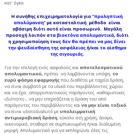
κατ’ όγκο.
Η συνήθης επιχειρηματολογία για
‘‘προληπτική
απολύμανση’’
με κατασταλτική μέθοδο είναι
αβάσιμη διότι αυτό είναι προσωρινό. Μεγάλη
προσοχή λοιπόν στα
βιοκτόνα απολυμαντικά
, διότι
η χρησιμοποίηση τους
δεν θα πρέπει να μας δίνει
την ψευδαίσθηση της ασφάλειας
ή/και
το αίσθημα
της σιγουριάς.
Για την επιλογή ενός ασφαλούς και
αποτελεσματικού
απολυμαντικού,
πρέπει να λαμβάνονται υπόψη,
το
ευρύ φάσμα εφαρμογής
που διαθέτει με ταχεία δράση,
να είναι συμβατό με τα υλικά του περιβάλλοντος χώρου
και να έχει απορρυπαντικούς παράγοντες -καθαριστικές
ιδιότητες-, να μην επηρεάζεται η δράση του από
παράγοντες του περιβάλλοντος και
να μην είναι τοξικό
,
να είναι υδατοδιαλυτό με
υπολειμματική
αντιμικροβιακή δράση
, εύκολο στη χρήση, άοσμο,
οικονομικό, σταθερό σε συμπυκνωμένη ή/και διαλυμένη
μορφή. Απολυμαντικό για να εκπληρώνει όλες τις