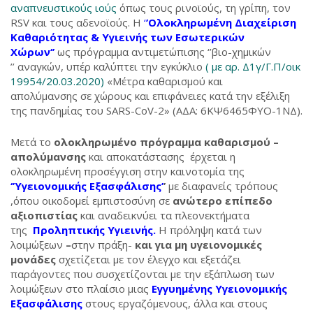
αναπνευστικούς ιούς
όπως τους ρινοϊούς, τη γρίπη, τον
RSV και τους αδενοϊούς. Η
‘
’Ολοκληρωμένη Διαχείριση
Καθαριότητας & Υγιεινής των Εσωτερικών
Χώρων‘’
ως πρόγραμμα αντιμετώπισης ‘’βιο-χημικών
’’ αναγκών, υπέρ καλύπτει την εγκύκλιο
( με αρ. Δ1γ/Γ.Π/οικ
19954/20.03.2020)
«Μέτρα καθαρισμού και
απολύμανσης σε χώρους και επιφάνειες κατά την εξέλιξη
της πανδημίας του SARS-CoV-2» (ΑΔΑ: 6ΚΨ6465ΦΥΟ-1ΝΔ).
Μετά το
ολοκληρωμένο πρόγραμμα καθαρισμού –
απολύμανσης
και αποκατάστασης
έρχεται η
ολοκληρωμένη προσέγγιση στην καινοτομία της
‘’Υγειονομικής Εξασφάλισης’
’
με διαφανείς τρόπους
,όπου οικοδομεί εμπιστοσύνη σε
ανώτερο επίπεδο
αξιοπιστίας
και αναδεικνύει τα πλεονεκτήματα
της
Προληπτικής Υγιεινής
.
Η πρόληψη κατά των
λοιμώξεων
–
στην πράξη-
και για μη υγειονομικές
μονάδες
σχετίζεται με τον έλεγχο και εξετάζει
παράγοντες που συσχετίζονται με την εξάπλωση των
λοιμώξεων στο πλαίσιο μιας
Εγγυημένης Υγειονομικής
Εξασφάλισης
στους εργαζόμενους, άλλα και στους