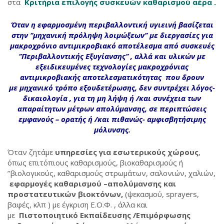
στα
Κριτήρια επιλογής συσκευών καθαρισμού αέρα .
Όταν η εφαρμοσμένη περιβαλλοντική υγιεινή βασίζεται
στην ‘’μηχανική πρόληψη λοιμώξεων’’ με διεργασίες για
μακροχρόνιο αντιμικροβιακό αποτέλεσμα από συσκευές
‘’Περιβαλλοντικής Εξυγίανσης’’ , αλλά και υλικών με
εξειδικευμένες τεχνολογίες
μακροχρόνιας
αντιμικροβιακής αποτελεσματικότητας
που
δρουν
με μηχανικό τρόπο εξουδετέρωσης,
δεν συντρέχει λόγος-
δικαιολογία , για τη μη λήψη ή /και συνέχεια των
απαραίτητων μέτρων απολύμανσης, σε περιπτώσεις
εμφανούς – ορατής ή /και πιθανώς- αμφισβητήσιμης
μόλυνσης.
Όταν ζητάμε
υπηρεσίες για εσωτερικούς χώρους
,
όπως επιτόπιους καθαρισμούς, βιοκαθαρισμούς ή
’’βιολογικούς, καθαρισμούς στρωμάτων, σαλονιών, χαλιών,
εφαρμογές καθαρισμού –απολύμανσης και
προστατευτικών βιοκτόνων,
(ψεκασμού, sprayers,
βαφές, κλπ ) με έγκριση Ε.Ο.Φ. , άλλα και
με
Πιστοποιητικό Εκπαίδευσης /Επιμόρφωσης