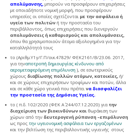
απολύμανσης,
μπορούν να προσφέρουν επιχειρήσεις
με οποιαδήποτε νομική μορφή, που προσφέρουν
υπηρεσίες οι οποίες σχετίζονται
με την ασφάλεια ή
υγεία των πολιτών
ή την προστασία του
περιβάλλοντος, όπως επιχειρήσεις που διενεργούν
απολυμάνσεις ή καθαρισμούς και απολυμάνσεις,
όπου θα χρησιμοποιούν άτομα αξιολογημένα για την
καταλληλότητά τους
το (Αριθμ.Υ1γ/Γ.Π/οικ.47829/ ΦΕΚ2161/Β/23.06. 2017,
για την
αποτροπή δημιουργίας κίνδυνου από
αερομεταφερόμενη επιμόλυνση
), σε εσωτερικούς
χώρους
διαβίωσης πολλών ατόμων, κατοικίες,
ή/
και σε χώρους επιχειρήσεων τροφίμων και ποτών, άλλα
και σε κάθε χώρο γενικά που πρέπει
ν
α διασφαλίζει
την προστασία της Δημόσιας Υγείας.
το ( π.δ. 102/2020 (ΦΕΚ Α΄ 244/07.12.2020) για
την
διαχείριση των βιοκινδύνων και
θωράκιση των
χώρων από την
δευτερογενή ρύπανση –επιμόλυνση
ως προς
την υγειονομική ασφάλεια των εργαζομένων
και την βελτίωση της περιβαλλοντικής υγιεινής στους