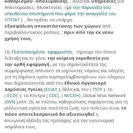
καθαρισμού -απολύμανσης
, αλλά και
υπηρεσίες
για
Απεντομώσεις -Μυοκτονίες –(
με την παρουσία του
υπευθύνου επιστήμονα που φέρει την αναγγελία του
ΥΠΠΑΤ
) , θα πρέπει να υπάρχει
εξασφάλιση αποκατάστασης των χώρων
από
περιβαλλοντικούς ρύπους ,
πριν από την εκ νέου
χρήση τους.
Ως
Πιστοποιημένοι εφαρμοστές
τηρούμε την όποια
διάταξη και εν γένει
την κείμενη νομοθεσία για
την ορθή εφαρμογή
, με την σημαντικότητα της
συμμόρφωσης απέναντι σε ισχύοντες νόμους και οδηγίες
για τη δημόσια υγεία συμπεριλαμβανομένων των οδηγιών
που δημοσιεύονται από τον
Εθνικό Οργανισμό
Δημόσιας Υγείας
(ΕΟΔΥ ),
άλλα και τον (
ΠΟΥ
), το
(
ECDC
), τα Κέντρα (
CDC
), (
NCCEH
) ,Global Virus Network
(
GVN
),κλπ. Ως εκ τούτου, καθοριστικός παράγοντας για τη
μελλοντική υγεία και ποιότητα ζωής των πολιτών είναι
το
πόσο αποτελεσματικά θα αξιοποιηθεί
η
κοινωνική εξέλιξη της πρόληψης για την υγειονομική
ασφάλεια τους.