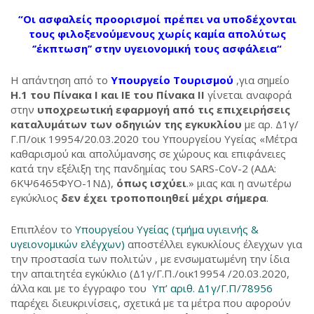
“Οι ασφαλείς προορισμοί πρέπει να υποδέχονται
τους φιλοξενούμενους χωρίς καμία απολύτως
‘’έκπτωση’’ στην υγειονομική τους ασφάλεια“
Η απάντηση από το
Υπουργείο Τουρισμού
,για σημείο
Η.1 του Πίνακα Ι και ΙΕ του Πίνακα ΙΙ
γίνεται αναφορά
στην
υποχρεωτική εφαρμογή από τις επιχειρήσεις
καταλυμάτων των οδηγιών της εγκυκλίου
με αρ. Δ1γ/
Γ.Π/οικ 19954/20.03.2020 του Υπουργείου Υγείας «Μέτρα
καθαρισμού και απολύμανσης σε χώρους και επιφάνειες
κατά την εξέλιξη της πανδημίας του SARS-CoV-2 (ΑΔΑ:
6ΚΨ6465ΦΥΟ-1ΝΔ),
όπως ισχύει
.» μιας και η ανωτέρω
εγκύκλιος
δεν έχει τροποποιηθεί μέχρι σήμερα
.
Επιπλέον το
Υπουργείου Υγείας (τμήμα υγιεινής &
υγειονομικών ελέγχων)
αποστέλλει εγκυκλίους έλεγχων για
την προστασία των πολιτών , με ενσωματωμένη την ίδια
την απαιτητέα εγκύκλιο (Δ1γ/Γ.Π./οικ19954 /20.03.2020,
άλλα και με το έγγραφο του
Υπ’ αριθ. Δ1γ/Γ.Π/78956
παρέχει διευκρινίσεις, σχετικά με τα μέτρα που αφορούν