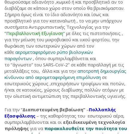
θεωρούσαμε αδιανόητο ,κωμικό ή και προσβλητικό αν το
διαβάζαμε σε κάποιο χώρο στον οποίο θα βρισκόμασταν.
Σήμερα όμως είναι το ίδιο αδιανόητο και ίσως και
προσβλητικό για τον καταναλωτή , το να μην υπάρχουν
συστήματα Αντιρρυπαντικής Τεχνολογίας για την
‘’Περιβαλλοντική Εξυγίανση’’
με όλες τις πιστοποιήσεις ,
για την μείωση του μικροβιακού και ιικού φορτίου, την
θωράκιση των εσωτερικών χώρων από τον
κάθε
αερομεταφερόμενο ρύπο βιολογικών
παραγόντων ,
όπου συμπεριλαμβάνεται και
το ‘’άγνωστο” του SARS-CoV-2’’ σε κάθε παραλλαγή με τις
μεταλλάξεις του, άλλα και για την
αποτροπή δημιουργίας
κίνδυνου από αερομεταφερόμενη επιμόλυνση
σε
εσωτερικούς χώρους ,επιχειρήσεων τροφίμων και ποτών,
ή/και σε κατοικίες, χώρους διαβίωσης πολλών ατόμων με
την ολιστική αντιμετώπιση της περιβαλλοντικής υγιεινής.
Για την ”
Διαπιστευμένη βεβαίωση”
–
Πολλαπλής
Εξασφάλισης
– της καθαρότητας του εσωτερικού αέρα,
συμπεριλαμβάνονται και οι
εξειδικευμένη τεχνολογία
πρόληψης
για να
παρακολουθείτε την ποιότητα του