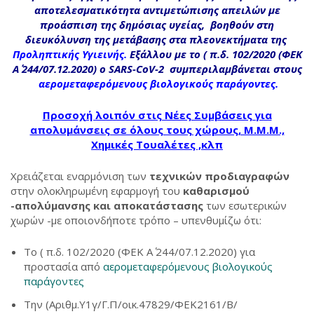
αποτελεσματικότητα αντιμετώπισης απειλών με
προάσπιση της δημόσιας υγείας, βοηθούν στη
διευκόλυνση της μετάβασης στα πλεονεκτήματα της
Προληπτικής Υγιεινής
.
Εξάλλου με το ( π.δ. 102/2020 (ΦΕΚ
Α΄ 244/07.12.2020) ο SARS-CoV-2 συμπεριλαμβάνεται στους
αερομεταφερόμενους βιολογικούς παράγοντες.
Προσοχή λοιπόν στις Νέες Συμβάσεις για
απολυμάνσεις σε όλους τους χώρους, Μ.Μ.Μ.,
Χημικές Τουαλέτες ,κλπ
Χρειάζεται εναρμόνιση των
τεχνικών προδιαγραφών
στην ολοκληρωμένη εφαρμογή του
καθαρισμού
-απολύμανσης και αποκατάστασης
των εσωτερικών
χωρών -με οποιονδήποτε τρόπο – υπενθυμίζω ότι:
Το ( π.δ. 102/2020 (ΦΕΚ Α΄ 244/07.12.2020) για
προστασία από
αερομεταφερόμενους βιολογικούς
παράγοντες
Την (Αριθμ.Υ1γ/Γ.Π/οικ.47829/ΦΕΚ2161/Β/