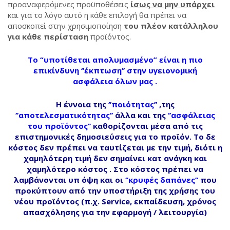
προαναφερόμενες προϋποθέσεις
ίσως να μην υπάρχει
και για το λόγο αυτό η κάθε επιλογή θα πρέπει να
αποσκοπεί στην χρησιμοποίηση
του πλέον κατάλληλου
για κάθε περίσταση
προϊόντος.
Το “υποτίθεται απολυμασμένο” είναι η πιο
επικίνδυνη ‘’έκπτωση’’ στην υγειονομική
ασφάλεια όλων μας .
Η έννοια της
‘’ποιότητας’’
,της
‘’αποτελεσματικότητας’’
άλλα και της
‘’ασφάλειας
του προϊόντος’’
καθορίζονται μέσα από τις
επιστημονικές δημοσιεύσεις για το προϊόν. Το δε
κόστος δεν πρέπει να ταυτίζεται με την τιμή, διότι η
χαμηλότερη τιμή δεν σημαίνει κατ ανάγκη και
χαμηλότερο κόστος . Στο κόστος πρέπει να
λαμβάνονται υπ όψη και οι
‘’κρυφές δαπάνες’’
που
προκύπτουν από την υποστήριξη της χρήσης του
νέου προϊόντος (π.χ. Service, εκπαίδευση, χρόνος
απασχόλησης για την εφαρμογή / λειτουργία)