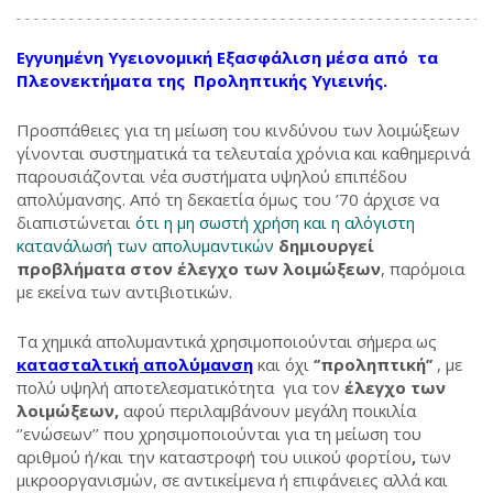
Εγγυημένη Υγειονομική Εξασφάλιση μέσα από τα
Πλεονεκτήματα της Προληπτικής Υγιεινής.
Προσπάθειες για τη μείωση του κινδύνου των λοιμώξεων
γίνονται συστηματικά τα τελευταία χρόνια και καθημερινά
παρουσιάζονται νέα συστήματα υψηλού επιπέδου
απολύμανσης. Από τη δεκαετία όμως του ’70 άρχισε να
διαπιστώνεται
ότι η μη σωστή χρήση και η αλόγιστη
κατανάλωσή των απολυμαντικών
δημιουργεί
προβλήματα στον έλεγχο των λοιμώξεων
, παρόμοια
με εκείνα των αντιβιοτικών.
Τα χημικά απολυμαντικά χρησιμοποιούνται σήμερα ως
κατασταλτική απολύμανση
και όχι
‘’προληπτική’’
, με
πολύ υψηλή αποτελεσματικότητα για τον
έλεγχο των
λοιμώξεων,
αφού περιλαμβάνουν μεγάλη ποικιλία
‘’ενώσεων’’ που χρησιμοποιούνται για τη μείωση του
αριθμού ή/και την καταστροφή του υιικού φορτίου
,
των
μικροοργανισμών, σε αντικείμενα ή επιφάνειες αλλά και