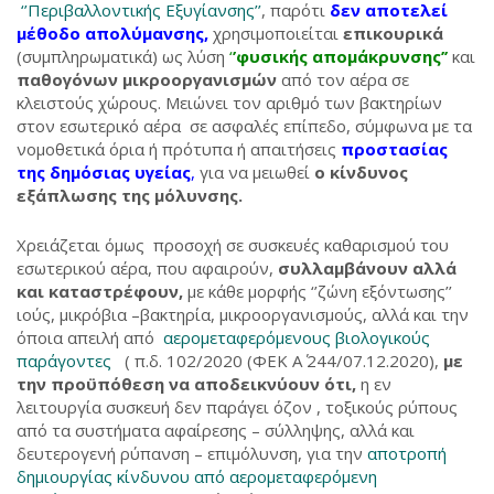
‘’Περιβαλλοντικής Εξυγίανσης’’
, παρότι
δεν αποτελεί
μέθοδο απολύμανσης,
χρησιμοποιείται
επικουρικά
(συμπληρωματικά) ως λύση
‘
’φυσικής απομάκρυνσης’’
και
παθογόνων μικροοργανισμών
από τον αέρα σε
κλειστούς χώρους. Μειώνει τον αριθμό των βακτηρίων
στον εσωτερικό αέρα σε ασφαλές επίπεδο, σύμφωνα με τα
νομοθετικά όρια ή πρότυπα ή απαιτήσεις
προστασίας
της δημόσιας υγείας
,
για να μειωθεί
ο κίνδυνος
εξάπλωσης της μόλυνσης.
Χρειάζεται όμως προσοχή σε συσκευές καθαρισμού του
εσωτερικού αέρα, που αφαιρούν,
συλλαμβάνουν αλλά
και καταστρέφουν,
με κάθε μορφής ‘’ζώνη εξόντωσης’’
ιούς, μικρόβια –βακτηρία, μικροοργανισμούς, αλλά και την
όποια απειλή από
αερομεταφερόμενους βιολογικούς
παράγοντες
( π.δ. 102/2020 (ΦΕΚ Α΄ 244/07.12.2020),
με
την προϋπόθεση να αποδεικνύουν ότι,
η εν
λειτουργία συσκευή δεν παράγει όζον , τοξικούς ρύπους
από τα συστήματα αφαίρεσης – σύλληψης, αλλά και
δευτερογενή ρύπανση – επιμόλυνση, για την
αποτροπή
δημιουργίας κίνδυνου από αερομεταφερόμενη