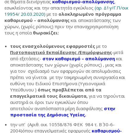
σε θέματα διενέργειας
καθαρισμού-απολύμανσης
,
εσωκλείοντας και την απαιτητέα εγκύκλιος
(αρ. Δ1γ/Γ.Π/οικ
19954/ 20.03.2020)
με το
ολοκληρωμένο πρόγραμμα
καθαρισμού – απολύμανσης
και αποκατάστασης των
χώρων, (χωρίς ρύπους) πριν την επαναχρησιμοποίηση
τους η οποία
θωρακίζει:
τους ενασχολούμενους εφαρμοστές
με το
Πιστοποιητικό Εκπαίδευσης /Επιμόρφωσης
-μετά
από εξετάσεις-
στον καθαρισμό – απολύμανση
και
αποκατάστασης των χώρων (χωρίς ρύπους) , μιας και
για τον σχεδιασμό των εφαρμογών σε απολυμάνσεις
πρέπει να γίνεται με την τεκμηριωμένη συνεργασία και
ευθύνη του Ειδικού Επιστήμονα (Υγειονομικά
Υπεύθυνου )
όπως προβλέπεται από τα
επαγγελματικά τους δικαιώματα,
για να τηρούνται
αυστηρά οι όροι των εγκυκλίων όπου
αποτελούν αναπόσπαστα μέρη διασφάλισης
στην
προστασία της Δημόσιας Υγείας.
την υπ’ (Αριθ. οικ. 10558/876 ΦΕΚ 984 τ. Β΄ 30-6-
2004)όπου επαγγελματικές εφαρμογές
καθαρισμού-