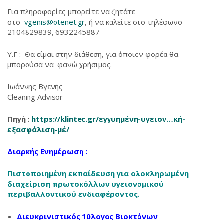
Για πληροφορίες μπορείτε να ζητάτε
στο
vgenis@otenet.gr
, ή να καλείτε στο τηλέφωνο
2104829839, 6932245887
Υ.Γ : Θα είμαι στην διάθεση, για όποιον φορέα θα
μπορούσα να φανώ χρήσιμος.
Ιωάννης Βγενής
Cleaning Advisor
Πηγή :
https://klintec.gr/εγγυημένη-υγειον…κή-
εξασφάλιση-μέ/
Διαρκής Ενημέρωση :
Πιστοποιημένη εκπαίδευση για ολοκληρωμένη
διαχείριση πρωτοκόλλων υγειονομικού
περιβαλλοντικού ενδιαφέροντος.
Διευκρινιστικός 10λογος Βιοκτόνων