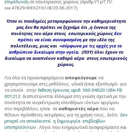
επιμόλυνση
σε εσωτερικούς χώρους (Αριθμ.Υ1γ/Γ.Π/
οικ.47829/ΦΕΚ2161/Β/23.06.2017).
Όταν οι πανδημίες μεταμορφώνουν την καθημερινότητα
μας δεν θα πρέπει να ξεχνάμε ότι ,η έννοια της
ποιότητας του αέρα στους εσωτερικούς χώρους
δεν
πρέπει να είναι συνυφασμένη
με την ιδέα της
πολυτέλειας,
μιας και
«σύμφωνα με τις αρχές για το
ανθρώπινο δικαίωμα στην υγεία,
(ΠΟΥ) όλοι έχουν το
δικαίωμα να αναπνέουν καθαρό αέρα στους εσωτερικούς
χώρους.
Για όλα τα προαναφερόμενα
αποφεύγουμε
να
χρησιμοποιούμε στις μεθόδους -υλικά ή/και εξοπλισμό- για
τα οποία στην
έκθεση έρευνας αριθ. 360 04020 UBA-FB
001212
διαπιστώνεται έλλειμμα στη γνώση σχετικά με την
ποσότητα σε συγκέντρωση ελευθέρων ιόντων αργύρου
στο περιβάλλον, η/και σε
καθαριστές αέρα
που να
θέλουν πρόσθετες εκτιμήσεις για τη χρήση τους , διότι
δεν
μπορεί να αποκλειστεί η δημιουργία επιβλαβών
υποπροϊόντων
. Λόγοι που ενημερωτικά αναφερόμαστε και