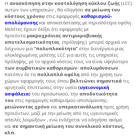
Η
ανασκόπηση στην κοστολόγηση κύκλου ζωής
(LCC)
αυτών των υπηρεσιών , θα οδηγήσει
σε μείωση του
κόστους χρόνου
στις εφαρμογές
καθαρισμού-
απολύμανσης
και αποκατάστασης με περισσότερα οφέλη .
Μελέτες έχουν δείξει ότι εφαρμογές με
προϊόντα
μακροχρόνιας αντιμικροβιακής
αποτελεσματικότητας
(πρόληψης) μπορεί αρχικά να
δείχνουν μια
‘’πολυπλοκότητα’’
στην διενέργεια μιας
ολοκληρωμένης μελέτης LCC για αυτές τις υπηρεσίες
πρόληψης, με το αρχικό κόστος τους να είναι υψηλότερο
των συμβατικών καθαρισμών- απολυμάνσεων
.
Κατόπιν δε τα
πολλαπλά οφέλη
από την χρήση των
χώρων εφαρμογής τους όπου
βελτιώνει σημαντικά
τις
αρνητικές επιπτώσεις στην υγεία
(
υγειονομική
ασφάλεια
)
του προσωπικού, την
αποδοτικότητα
του
στις εφαρμογές καθαρισμού-απολύμανσης-
μειώνοντας χρόνο
και
υπερκατανάλωση
προς χρήση
προϊόντων, μαζί με την μείωση από τις υγειονομικές
απειλές λοιμώξεων , ενώ ενδέχεται να οδηγήσει ακόμα
και
σε σημαντική μείωση του συνολικού κόστους
,
κλπ.