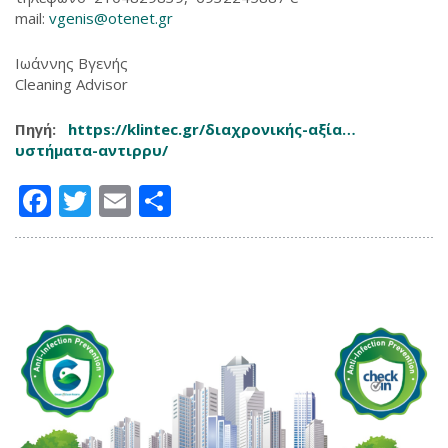
mail:
vgenis@otenet.gr
Ιωάννης Βγενής
Cleaning Advisor
Πηγή:
https://klintec.gr/διαχρονικής-αξία…
υστήματα-αντιρρυ/
‎
Facebook
Twitter
Email
Μοιραστείτε