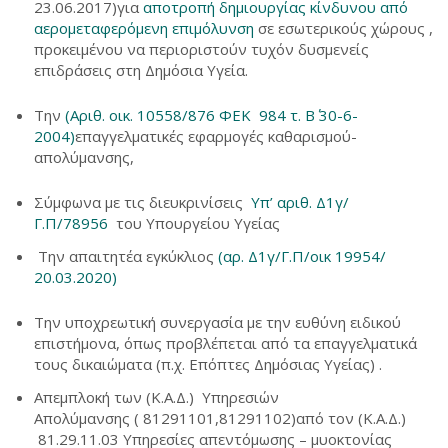
23.06.2017)για
αποτροπή δημιουργίας κίνδυνου από
αερομεταφερόμενη επιμόλυνση
σε εσωτερικούς χώρους ,
προκειμένου να περιοριστούν τυχόν δυσμενείς
επιδράσεις στη Δημόσια Υγεία.
Την
(Αριθ. οικ. 10558/876 ΦΕΚ 984 τ. Β΄ 30-6-
2004)
επαγγελματικές εφαρμογές καθαρισμού-
απολύμανσης,
Σύμφωνα με τις διευκρινίσεις
Υπ’ αριθ. Δ1γ/
Γ.Π/78956
του Υπουργείου Υγείας
Την απαιτητέα εγκύκλιος
(αρ. Δ1γ/Γ.Π/οικ 19954/
20.03.2020)
Την υποχρεωτική συνεργασία με την ευθύνη ειδικού
επιστήμονα, όπως προβλέπεται από τα επαγγελματικά
τους δικαιώματα (π.χ. Επόπτες Δημόσιας Υγείας) .
Απεμπλοκή των (Κ.Α.Δ.) Υπηρεσιών
Απολύμανσης ( 81291101,81291102)από τον (Κ.Α.Δ.)
81.29.11.03 Υπηρεσίες απεντόμωσης – μυοκτονίας