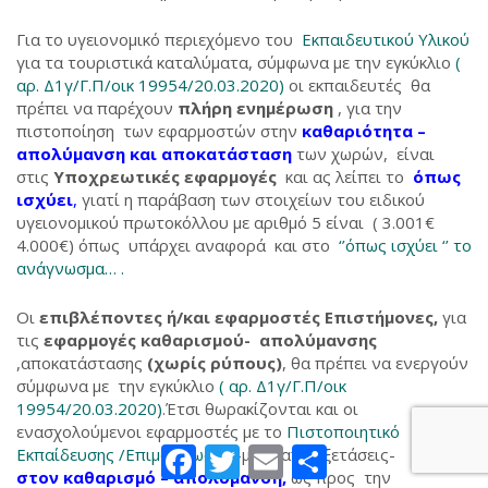
Για το υγειονομικό περιεχόμενο του
Εκπαιδευτικού Υλικού
για τα τουριστικά καταλύματα, σύμφωνα με την εγκύκλιο
(
αρ. Δ1γ/Γ.Π/οικ 19954/20.03.2020)
οι εκπαιδευτές θα
πρέπει να παρέχουν
πλήρη ενημέρωση
, για την
πιστοποίηση των εφαρμοστών στην
καθαριότητα –
απολύμανση και αποκατάσταση
των χωρών, είναι
στις
Υποχρεωτικές εφαρμογές
και ας λείπει το
όπως
ισχύει
,
γιατί η παράβαση των στοιχείων του ειδικού
υγειονομικού πρωτοκόλλου με αριθμό 5 είναι ( 3.001€
4.000€) όπως υπάρχει αναφορά και στο
‘’όπως ισχύει ‘’ το
ανάγνωσμα… .
Οι
επιβλέποντες ή/και εφαρμοστές Επιστήμονες,
για
τις
εφαρμογές καθαρισμού- απολύμανσης
,αποκατάστασης
(χωρίς ρύπους)
, θα πρέπει να ενεργούν
σύμφωνα με την εγκύκλιο
( αρ. Δ1γ/Γ.Π/οικ
19954/20.03.2020)
.Έτσι θωρακίζονται και οι
ενασχολούμενοι εφαρμοστές με το
Πιστοποιητικό
Facebook
Twitter
Email
Μοιραστείτε
Εκπαίδευσης /Επιμόρφωσης
-μετά από εξετάσεις-
στον καθαρισμό – απολύμανση,
ως προς την