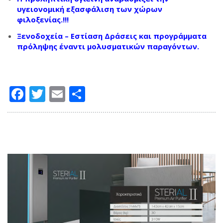
υγειονομική εξασφάλιση των χώρων
φιλοξενίας.!!!
Ξενοδοχεία – Εστίαση Δράσεις και προγράμματα
πρόληψης έναντι μολυσματικών παραγόντων.
Facebook
Twitter
Email
Μοιραστείτε