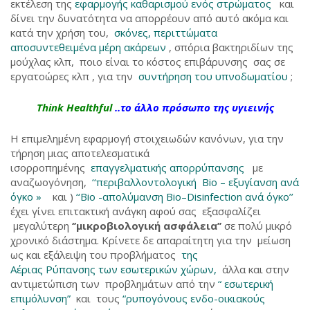
εκτέλεση της
εφαρμογής καθαρισμού ενός στρώματος
και
δίνει την δυνατότητα να απορρέουν από αυτό ακόμα και
κατά την χρήση του,
σκόνες, περιττώματα
αποσυντεθειμένα μέρη ακάρεων
, σπόρια βακτηριδίων της
μούχλας κλπ, ποιο είναι το κόστος επιβάρυνσης σας σε
εργατοώρες κλπ , για την
συντήρηση του υπνοδωματίου
;
Think Healthful
..το άλλο πρόσωπο της υγιεινής
Η επιμελημένη εφαρμογή στοιχειωδών κανόνων, για την
τήρηση μιας αποτελεσματικά
ισορροπημένης
επαγγελματικής απορρύπανσης
με
αναζωογόνηση,
‘‘περιβαλλοντολογική Bio – εξυγίανση ανά
όγκο »
και )
‘‘Bio -απολύμανση Bio–Disinfection ανά όγκο’
’
έχει γίνει επιτακτική ανάγκη αφού σας εξασφαλίζει
μεγαλύτερη
‘’μικροβιολογική ασφάλεια’’
σε πολύ μικρό
χρονικό διάστημα. Κρίνετε δε απαραίτητη για την μείωση
ως και εξάλειψη του προβλήματος
της
Αέριας Ρύπανσης των εσωτερικών χώρων,
άλλα και στην
αντιμετώπιση των προβλημάτων από την
“ εσωτερική
επιμόλυνση”
και τους
“ρυπογόνους ενδο-οικιακούς