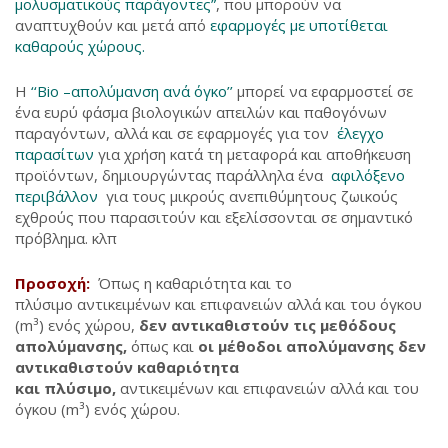
μολυσματικούς παράγοντες”
, που μπορούν να
αναπτυχθούν και μετά από
εφαρμογές με υποτίθεται
καθαρούς χώρους.
Η
‘‘Bio –απολύμανση ανά όγκο’
’
μπορεί να εφαρμοστεί σε
ένα ευρύ φάσμα βιολογικών απειλών και παθογόνων
παραγόντων, αλλά και σε εφαρμογές για τον
έλεγχο
παρασίτων
για χρήση κατά τη μεταφορά και αποθήκευση
προϊόντων, δημιουργώντας παράλληλα ένα
αφιλόξενο
περιβάλλον
για τους μικρούς ανεπιθύμητους ζωικούς
εχθρούς που παρασιτούν και εξελίσσονται σε σημαντικό
πρόβλημα. κλπ
Προσοχή:
Όπως η καθαριότητα και το
πλύσιμο αντικειμένων και επιφανειών αλλά και του όγκου
(m³) ενός χώρου,
δεν αντικαθιστούν τις μεθόδους
απολύμανσης,
όπως και
οι μέθοδοι απολύμανσης δεν
αντικαθιστούν καθαριότητα
και πλύσιμο,
αντικειμένων και επιφανειών αλλά και του
όγκου (m³) ενός χώρου.