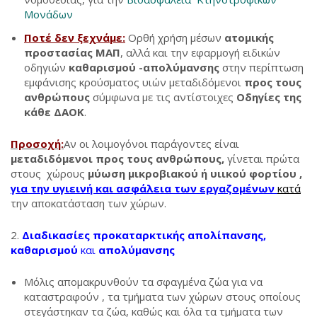
Μονάδων
Ποτέ δεν ξεχνάμε:
Ορθή χρήση μέσων
ατομικής
προστασίας ΜΑΠ
, αλλά και την εφαρμογή ειδικών
οδηγιών
καθαρισμού -απολύμανσης
στην περίπτωση
εμφάνισης κρούσματος υιών μεταδιδόμενοι
προς τους
ανθρώπους
σύμφωνα με τις αντίστοιχες
Οδηγίες της
κάθε ΔΑΟΚ
.
Προσοχή:
Αν οι λοιμογόνοι παράγοντες είναι
μεταδιδόμενοι προς τους ανθρώπους,
γίνεται πρώτα
στους χώρους
μύωση μικροβιακού ή υιικού φορτίου ,
για την υγιεινή και ασφάλεια των εργαζομένων
κατά
την αποκατάσταση των χώρων.
Διαδικασίες προκαταρκτικής
απολίπανσης
,
καθαρισμού
και
απολύμανσης
Μόλις απομακρυνθούν τα σφαγμένα ζώα για να
καταστραφούν , τα τμήματα των χώρων στους οποίους
στεγάστηκαν τα ζώα, καθώς και όλα τα τμήματα των