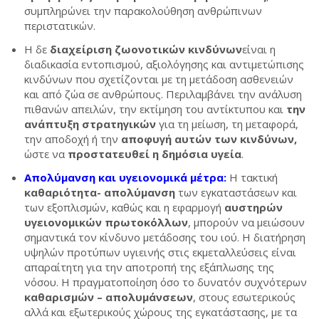
συμπληρώνει την παρακολούθηση ανθρώπινων
περιστατικών.
Η δε
διαχείριση ζωονοτικών κινδύνων
είναι η
διαδικασία εντοπισμού, αξιολόγησης και αντιμετώπισης
κινδύνων που σχετίζονται με τη μετάδοση ασθενειών
και από ζώα σε ανθρώπους. Περιλαμβάνει την ανάλυση
πιθανών απειλών, την εκτίμηση του αντίκτυπου και
την
ανάπτυξη στρατηγικών
για τη μείωση, τη μεταφορά,
την αποδοχή ή την
αποφυγή αυτών των κινδύνων,
ώστε να
προστατευθεί η δημόσια υγεία
.
Απολύμανση και υγειονομικά μέτρα:
Η τακτική
καθαριότητα-
απολύμανση
των εγκαταστάσεων και
των εξοπλισμών, καθώς και η εφαρμογή
αυστηρών
υγειονομικών πρωτοκόλλων
, μπορούν να μειώσουν
σημαντικά τον κίνδυνο μετάδοσης του ιού. Η διατήρηση
υψηλών προτύπων υγιεινής στις εκμεταλλεύσεις είναι
απαραίτητη για την αποτροπή της εξάπλωσης της
νόσου. Η πραγματοποίηση όσο το δυνατόν συχνότερων
καθαρισμών – απολυμάνσεων
, στους εσωτερικούς
αλλά και εξωτερικούς χώρους της εγκατάστασης, με τα