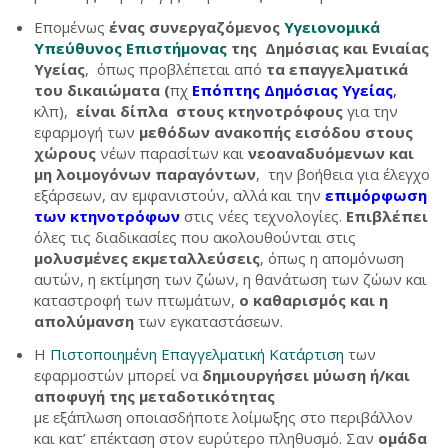
Επομένως
ένας συνεργαζόμενος
Υγειονομικά
Υπεύθυνος Επιστήμονας
της Δημόσιας και Ενιαίας
Υγείας
, όπως προβλέπεται από
τα επαγγελματικά
του δικαιώματα (
πχ
Επόπτης Δημόσιας Υγείας
,
κλπ),
είναι δίπλα στους
κτηνοτρόφους
για την
εφαρμογή των
μεθόδων
ανακοπής εισόδου στους
χώρους
νέων παρασίτων και
νεοαναδυόμενων και
μη λοιμογόνων παραγόντων
, την βοήθεια για έλεγχο
εξάρσεων, αν εμφανιστούν, αλλά και την
επιμόρφωση
των κτηνοτρόφων
στις νέες τεχνολογίες.
Επιβλέπει
όλες τις διαδικασίες που ακολουθούνται στις
μολυσμένες εκμεταλλεύσεις
, όπως η απομόνωση
αυτών, η εκτίμηση των ζώων, η θανάτωση των ζώων και
καταστροφή των πτωμάτων,
ο καθαρισμός και η
απολύμανση
των εγκαταστάσεων.
Η
Πιστοποιημένη Επαγγελματική Κατάρτιση
των
εφαρμοστών μπορεί να
δημιουργήσει μύωση ή/και
αποφυγή της μεταδοτικότητας
με εξάπλωση οποιασδήποτε λοίμωξης στο περιβάλλον
και κατ’ επέκταση στον ευρύτερο πληθυσμό. Σαν
ομάδα