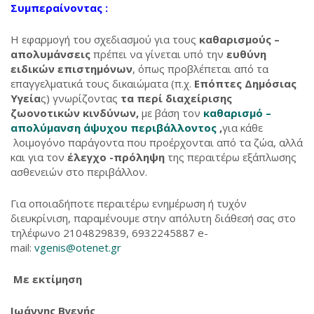
Συμπεραίνοντας :
Η εφαρμογή του σχεδιασμού για τους
καθαρισμούς –
απολυμάνσεις
πρέπει να γίνεται υπό την
ευθύνη
ειδικών επιστημόνων
, όπως προβλέπεται από τα
επαγγελματικά τους δικαιώματα (π.χ.
Επόπτες Δημόσιας
Υγεία
ς) γνωρίζοντας
τα περί διαχείρισης
ζωονοτικών κινδύνων,
με βάση τον
καθαρισμό –
απολύμανση άψυχου περιβάλλοντος
,
για κάθε
λοιμογόνο παράγοντα που προέρχονται από τα ζώα, αλλά
και για τον
έλεγχο -πρόληψη
της περαιτέρω εξάπλωσης
ασθενειών στο περιβάλλον.
Για οποιαδήποτε περαιτέρω ενημέρωση ή τυχόν
διευκρίνιση, παραμένουμε στην απόλυτη διάθεσή σας στο
τηλέφωνο 2104829839, 6932245887 e-
mail:
vgenis@otenet.gr
Με εκτίμηση
Ιωάννης Βγενής