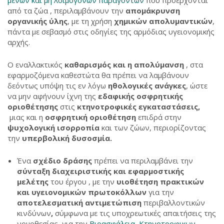
μενων και μη λοιμογόνων παραγόντων
που προέρχονται
από τα ζώα , περιλαμβάνουν την
απομάκρυνση
οργανικής ύλης
, με τη χρήση
χημικών απολυμαντικών
,
πάντα με σεβασμό στις οδηγίες της αρμόδιας υγειονομικής
αρχής.
Ο εναλλακτικός
καθαρισμός και η απολύμανση
, στα
εφαρμοζόμενα καθεστώτα θα πρέπει να λαμβάνουν
δεόντως υπόψη τις εν λόγω
ηθολογικές ανάγκες
, ώστε
να μην αφήνουν ίχνη της
εδαφικής οσφρητικής
οριοθέτησης
στις
κτηνοτροφικές εγκαταστάσεις,
μιας και η
οσφρητική οριοθέτηση
επιδρά στην
ψυχολογική ισορροπία
και των ζώων, περιορίζοντας
την
υπερβολική δυσοσμία.
Ένα
σχέδιο δράσης
πρέπει να περιλαμβάνει την
σύνταξη διαχειριστικής και εφαρμοστικής
μελέτης
του έργου , με την
υιοθέτηση πρακτικών
και υγειονομικών πρωτοκόλλων
για την
αποτελεσματική αντιμετώπιση
περιβαλλοντικών
κινδύνων
,
σύμφωνα με τις υποχρεωτικές απαιτήσεις της
νομοθεσίας, για την
Βιοασφάλεια Κτηνοτροφικων