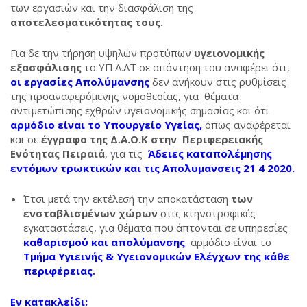
των εργασιών και την διασφάλιση της
αποτελεσματικότητας τους.
Για δε την τήρηση υψηλών προτύπων
υγειονομικής
εξασφάλισης
το ΥΠ.Α.ΑΤ σε απάντηση του αναφέρει ότι,
οι εργασίες Απολύμανσης
δεν ανήκουν στις ρυθμίσεις
της προαναφερόμενης νομοθεσίας, για
θέματα
αντιμετώπισης εχθρών υγειονομικής σημασίας και ότι
αρμόδιο είναι το Υπουργείο Υγείας,
όπως αναφέρεται
και σε
έγγραφο της Δ.Α.Ο.Κ στην Περιφερειακής
Ενότητας Πειραιά
, για τις
Άδειες καταπολέμησης
εντόμων τρωκτικών και τις Απολυμανσεις 21 4 2020
.
Έτσι μετά την εκτέλεσή την αποκατάσταση
των
ενσταβλισμένων χώρων
στις κτηνοτροφικές
εγκαταστάσεις, για θέματα που άπτονται σε υπηρεσίες
καθαρισμού και απολύμανσης
αρμόδιο είναι το
Τμήμα Υγιεινής & Υγειονομικών Ελέγχων
της κάθε
περιφέρειας.
Εν κατακλείδι: