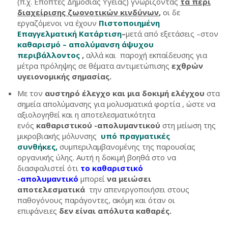
(π.χ. Επόπτες Δημόσιας Υγείας) γνωρίζοντας
τα περί
διαχείρισης ζωονοτικών κινδύνων
,
οι δε
εργαζόμενοι να έχουν
Πιστοποιημένη
Επαγγελματική Κατάρτιση
–
μετά από εξετάσεις –στον
καθαρισμό – απολύμανση άψυχου
περιβάλλοντος
,
αλλά και παροχή εκπαίδευσης για
μέτρα πρόληψης σε θέματα αντιμετώπισης
εχθρών
υγειονομικής σημασίας.
Με τον
αυστηρό έλεγχο και μια δοκιμή ελέγχου
στα
σημεία απολύμανσης για μολυσματικά φορτία , ώστε να
αξιολογηθεί και η αποτελεσματικότητα
ενός
καθαριστικού -απολυμαντικού
στη μείωση της
μικροβιακής μόλυνσης
υπό πραγματικές
συνθήκες,
συμπεριλαμβανομένης της παρουσίας
οργανικής ύλης. Αυτή η δοκιμή βοηθά στο να
διασφαλιστεί ότι
το καθαριστικό
-απολυμαντικό
μπορεί
να μειώσει
αποτελεσματικά
την απενεργοποιήσει στους
παθογόνους παράγοντες, ακόμη και όταν οι
επιφάνειες
δεν είναι απόλυτα καθαρές.