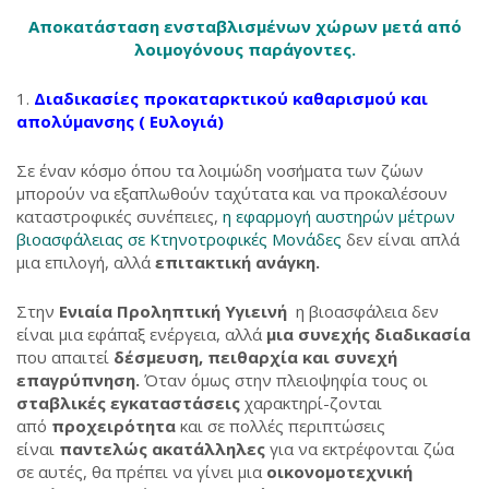
Α
ποκατάσταση ενσταβλισμένων χώρων μετά από
λοιμογόνους παράγοντες.
Διαδικασίες προκαταρκτικού καθαρισμού και
απολύμανσης ( Ευλογιά)
Σε έναν κόσμο όπου τα λοιμώδη νοσήματα των ζώων
μπορούν να εξαπλωθούν ταχύτατα και να προκαλέσουν
καταστροφικές συνέπειες,
η εφαρμογή αυστηρών μέτρων
βιοασφάλειας σε Κτηνοτροφικές Μονάδες
δεν είναι απλά
μια επιλογή, αλλά
επιτακτική ανάγκη.
Στην
Ενιαία Προληπτική Υγιεινή
η βιοασφάλεια δεν
είναι μια εφάπαξ ενέργεια, αλλά
μια συνεχής διαδικασία
που απαιτεί
δέσμευση, πειθαρχία και συνεχή
επαγρύπνηση.
Όταν όμως στην πλειοψηφία τους οι
σταβλικές
εγκαταστάσεις
χαρακτηρί-ζονται
από
προχειρότητα
και σε πολλές περιπτώσεις
είναι
παντελώς ακατάλληλες
για να εκτρέφονται ζώα
σε αυτές, θα πρέπει να γίνει μια
οικονομοτεχνική