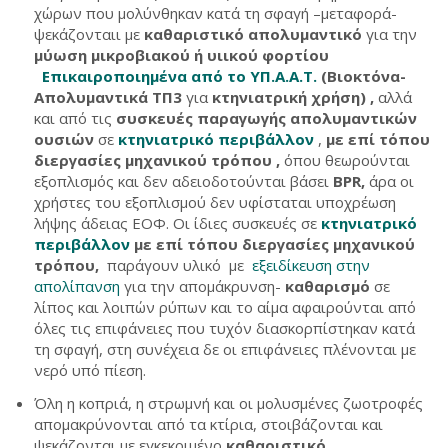
χώρων που μολύνθηκαν κατά τη σφαγή –μεταφορά-
ψεκάζονταιι με
καθαριστικό απολυμαντικό
για την
μύωση μικροβιακού ή υιικού φορτίου
Επικαιροποιημένα από το ΥΠ.Α.Α.Τ
.
(Βιοκτόνα-
Απολυμαντικά ΤΠ3
για
κτηνιατρική χρήση) ,
αλλά
και από τις
συσκευές παραγωγής απολυμαντικών
ουσιών
σε
κτηνιατρικό περιβάλλον
,
με επί τόπου
διεργασίες μηχανικού τρόπου
,
όπου θεωρούνται
εξοπλισμός και δεν αδειοδοτούνται βάσει
BPR
,
άρα οι
χρήστες του εξοπλισμού δεν υφίσταται υποχρέωση
λήψης άδειας ΕΟΦ. Οι ίδιες συσκευές σε
κτηνιατρικό
περιβάλλον
με επί τόπου διεργασίες μηχανικού
τρόπου,
παράγουν υλικό με
εξειδίκευση στην
απολίπανση
για την απομάκρυνση-
καθαρισμό
σε
λίπος και λοιπών ρύπων και το αίμα αφαιρούνται από
όλες τις επιφάνειες που τυχόν διασκορπίστηκαν κατά
τη σφαγή, στη συνέχεια δε οι επιφάνειες πλένονται με
νερό υπό πίεση.
Όλη η κοπριά, η στρωμνή και οι μολυσμένες ζωοτροφές
απομακρύνονται από τα κτίρια, στοιβάζονται και
ψεκάζονται με εγκεκριμένο
καθαριστικό