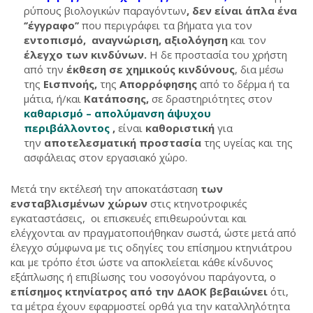
ρύπους βιολογικών παραγόντων
,
δεν είναι άπλα ένα
‘’έγγραφο’’
που περιγράφει τα βήματα για τον
εντοπισμό,
αναγνώριση,
αξιολόγηση
και τον
έλεγχο των κινδύνων.
Η δε προστασία του χρήστη
από την
έκθεση σε χημικούς κινδύνους
, δια μέσω
της
Εισπνοής,
της
Απορρόφησης
από το δέρμα ή τα
μάτια, ή/και
Κατάποσης,
σε δραστηριότητες στον
καθαρισμό – απολύμανση άψυχου
περιβάλλοντος
,
είναι
καθοριστική
για
την
αποτελεσματική προστασία
της υγείας και της
ασφάλειας στον εργασιακό χώρο.
Μετά την εκτέλεσή την αποκατάσταση
των
ενσταβλισμένων χώρων
στις κτηνοτροφικές
εγκαταστάσεις, οι επισκευές επιθεωρούνται και
ελέγχονται αν πραγματοποιήθηκαν σωστά, ώστε μετά από
έλεγχο σύμφωνα με τις οδηγίες του επίσημου κτηνιάτρου
και με τρόπο έτσι ώστε να αποκλείεται κάθε κίνδυνος
εξάπλωσης ή επιβίωσης του νοσογόνου παράγοντα, ο
επίσημος κτηνίατρος
από την
ΔΑΟΚ
βεβαιώνει
ότι,
τα μέτρα έχουν εφαρμοστεί ορθά για την καταλληλότητα