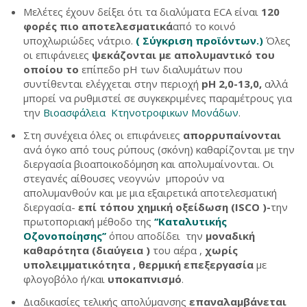
Μελέτες έχουν δείξει ότι τα διαλύματα ECA είναι
120
φορές πιο αποτελεσματικά
από το κοινό
υποχλωριώδες νάτριο.
( Σύγκριση προϊόντων.)
Όλες
οι επιφάνειες
ψεκάζονται με απολυμαντικό του
οποίου το
επίπεδο pH των διαλυμάτων που
συντίθενται ελέγχεται στην περιοχή
pH 2,0-13,0,
αλλά
μπορεί να ρυθμιστεί σε συγκεκριμένες παραμέτρους για
την
Βιοασφάλεια Κτηνοτροφικων Μονάδων
.
Στη συνέχεια όλες οι επιφάνειες
απορρυπαίνονται
ανά όγκο από τους ρύπους (σκόνη) καθαρίζονται με την
διεργασία βιοαποικοδόμηση και απολυμαίνονται. Οι
στεγανές αίθουσες νεογνών μπορούν να
απολυμανθούν και με μια εξαιρετικά αποτελεσματική
διεργασία-
επί τόπου χημική οξείδωση (ISCO )-
την
πρωτοποριακή μέθοδο της
‘‘Καταλυτικής
Οζονοποίησης’’
όπου αποδίδει την
μοναδική
καθαρότητα (διαύγεια )
του αέρα ,
χωρίς
υπολειμματικότητα ,
θερμική επεξεργασία
με
φλογοβόλο ή/και
υποκαπνισμό
.
Διαδικασίες τελικής απολύμανσης
επαναλαμβάνεται