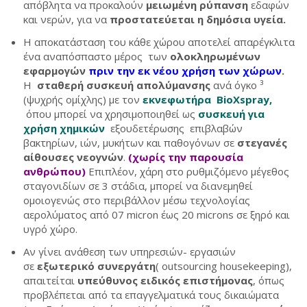
απόβλητα να προκαλούν
μειωμένη ρύπανση
εδαφών
και νερών, για να
προστατεύεται η δημόσια υγεία.
Η αποκατάσταση του κάθε χώρου αποτελεί απαρέγκλιτα
ένα αναπόσπαστο μέρος των
ολοκληρωμένων
εφαρμογών
πριν την εκ νέου χρήση των χώρων
.
Η
σταθερή συσκευή απολύμανσης
ανά όγκο ³
(ψυχρής ομίχλης) με τον
εκνεφωτήρα BioXspray,
όπου μπορεί να χρησιμοποιηθεί ως
συσκευή για
χρήση χημικών
εξουδετέρωσης επιβλαβών
βακτηρίων, ιών, μυκήτων και παθογόνων σε
στεγανές
αίθουσες νεογνών
.
(χωρίς την παρουσία
ανθρώπου)
Επιπλέον, χάρη στο ρυθμιζόμενο μέγεθος
σταγονιδίων σε 3 στάδια, μπορεί να διανεμηθεί
ομοιογενώς στο περιβάλλον μέσω τεχνολογίας
αερολύματος από 07 micron έως 20 microns σε ξηρό και
υγρό χώρο.
Αν γίνει ανάθεση των υπηρεσιών- εργασιών
σε
εξωτερικό συνεργάτη
( outsourcing housekeeping),
απαιτείται
υπεύθυνος ειδικός επιστήμονας
, όπως
προβλέπεται από τα επαγγελματικά τους δικαιώματα