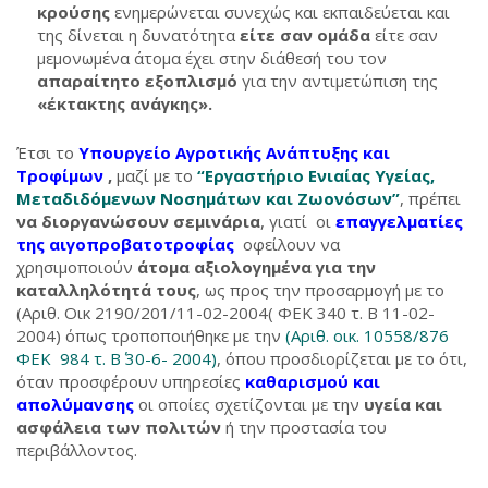
κρούσης
ενημερώνεται συνεχώς και εκπαιδεύεται και
της δίνεται η δυνατότητα
είτε σαν ομάδα
είτε σαν
μεμονωμένα άτομα έχει στην διάθεσή του τον
απαραίτητο εξοπλισμό
για την αντιμετώπιση της
«έκτακτης ανάγκης».
Έτσι το
Υπουργείο Αγροτικής Ανάπτυξης και
Τροφίμων
,
μαζί με το
“
Εργαστήριο Ενιαίας Υγείας,
Μεταδιδόμενων Νοσημάτων και Ζωονόσων”
, πρέπει
να διοργανώσουν σεμινάρια
, γιατί οι
επαγγελματίες
της αιγοπροβατοτροφίας
οφείλουν να
χρησιμοποιούν
άτομα αξιολογημένα για την
καταλληλότητά τους
, ως προς την προσαρμογή με το
(Αριθ. Οικ 2190/201/11-02-2004( ΦΕΚ 340 τ. Β 11-02-
2004) όπως τροποποιήθηκε με την
(Αριθ. οικ. 10558/876
ΦΕΚ 984 τ. Β΄ 30-6- 2004)
, όπου προσδιορίζεται με το ότι,
όταν προσφέρουν υπηρεσίες
καθαρισμού και
απολύμανσης
οι οποίες σχετίζονται με την
υγεία και
ασφάλεια των πολιτών
ή την προστασία του
περιβάλλοντος.