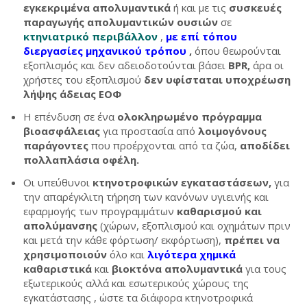
εγκεκριμένα απολυμαντικά
ή και με τις
συσκευές
παραγωγής απολυμαντικών ουσιών
σε
κτηνιατρικό περιβάλλον
,
με επί τόπου
διεργασίες μηχανικού τρόπου
,
όπου θεωρούνται
εξοπλισμός και δεν αδειοδοτούνται βάσει
BPR
,
άρα οι
χρήστες του εξοπλισμού
δεν υφίσταται υποχρέωση
λήψης άδειας ΕΟΦ
Η επένδυση σε ένα
ολοκληρωμένο πρόγραμμα
βιοασφάλειας
για προστασία από
λοιμογόνους
παράγοντες
που προέρχονται από τα ζώα,
αποδίδει
πολλαπλάσια οφέλη.
Οι υπεύθυνοι
κτηνοτροφικών εγκαταστάσεων,
για
την απαρέγκλιτη τήρηση των κανόνων υγιεινής και
εφαρμογής των προγραμμάτων
καθαρισμού και
απολύμανσης
(χώρων, εξοπλισμού και οχημάτων πριν
και μετά την κάθε φόρτωση/ εκφόρτωση),
πρέπει να
χρησιμοποιούν
όλο και
λιγότερα χημικά
καθαριστικά
και
βιοκτόνα απολυμαντικά
για τους
εξωτερικούς αλλά και εσωτερικούς χώρους της
εγκατάστασης , ώστε τα διάφορα κτηνοτροφικά