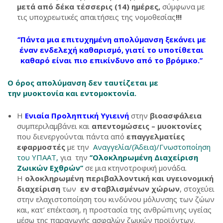
μετά από δέκα τέσσερις (14) ημέρες,
σύμφωνα με
τις υποχρεωτικές απαιτήσεις της νομοθεσίας
!!!
‘’Πάντα μια επιτυχημένη απολύμανση ξεκάνει με
έναν ενδελεχή καθαρισμό, γιατί το υποτίθεται
καθαρό είναι πιο επικίνδυνο από το βρόμικο.’’
Ο όρος απολύμανση δεν ταυτίζεται με
την μυοκτονία και εντομοκτονία.
Η
Ενιαία Προληπτική Υγιεινή
στην
βιοασφάλεια
συμπεριλαμβάνει και
απεντομώσεις – μυοκτονίες
που διενεργούνται πάντα από
επαγγελματίες
εφαρμοστές
με την
Αναγγελία/(Άδεια)/Γνωστοποίηση
του ΥΠΑΑΤ,
για την
‘’Ολοκληρωμένη Διαχείριση
Ζωικών Εχθρών’’
σε μια κτηνοτροφική μονάδα.
Η
ολοκληρωμένη περιβαλλοντική και υγειονομική
διαχείριση
των
εν σταβλισμένων χώρων
, στοχεύει
στην ελαχιστοποίηση του κινδύνου μόλυνσης των ζώων
και, κατ’ επέκταση, η προστασία της ανθρώπινης υγείας
μέσω της παραγωγής ασφαλών ζωικών προϊόντων.