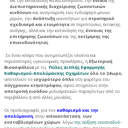
Με την εκπαίδευση θα κατανοήσουν, την
Ενιαία
της
Διεπιστημονικής διαχείρισης ζωονοτικών
κινδύνων
και αναγνώριση των ενδιαφερό-μενων
μερών, την
Ανάπτυξη
ικανοτήτων για
στρατηγικό
σχεδιασμό και ετοιμότητα
σε περιπτώσεις έκτακτης
ανάγκης, αλλά και την κατανόηση της
έννοιας της
επιτήρησης ζωονόσων
και της
εκτίμησης της
επικινδυνότητας
.
Σε έναν κόσμο που αντιμετωπίζει ολοένα και
περισσότερες υγειονομικές προκλήσεις, η
Εξωτερική
Βιοασφάλεια
με τις
Πύλες Διπλής Εφαρμογής
Καθαρισμού-Απολύμανσης Οχημάτων
όλο το 24ωρο,
αποτελούν το
ισχυρότερο όπλο
στη φαρέτρα του
σύγχρονου κτηνοτρόφου,
αφού στοχεύουν στην
αποτροπή εισόδου
μολυσματικών παραγόντων από το
περιβάλλον ή από άλλες μονάδες
.
Οι προδιαγραφές για τον
καθαρισμό και την
απολύμανση
,
στην
αποκατάσταση των
ενσταβλισμένων
χώρων
λόγω
της αύξηση νεοαναδυό-