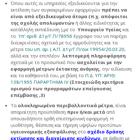
Όπου αυτές οι υπηρεσίες εξειδικεύονται για την
εκτέλεση των συγκεκριμένων εφαρμογών
πρέπει να
είναι από εξειδικευμένα άτομα
(π.χ. απόφοιτοι
της σχολής απολυμαντών
ή άλλης ειδικότητας με
κατάλληλη εκπαίδευση ),με το
Υπουργείο Υγείας
και
το
Υπ’ αριθ. Δ1γ/Γ.Π/78956
έγγραφο του να παρέχει
διευκρινίσεις σχετικά με τις αρμοδιότητες και τα
μέτρα
του υπ. αρ. ( Α.Π. Δ1γ/Γ.Π/οικ 19954/20.03.20
,
αλλά και την επιπλέον
λεπτομερή πληροφόρηση
σχετικά με το προσωπικό που
ασχολείται με την
εφαρμογή μέτρων έκτακτης ανάγκης
, την ειδίκευση
και τα καθήκοντά του, με βάση το
Π.Δ. ΥΠ’ ΑΡΙΘ.
138/1995 ΠΑΡΑΡΤΗΜΑ IV
(Στοιχειώδη κριτήρια
ορισμού των προγραμμάτων επείγουσας
επέμβασης ,
3)
Τα
ολοκληρωμένα περιβαλλοντικά μέτρα
, είναι
απαραίτητη προϋπόθεση
πριν ή/και μετά
από
οποιανδήποτε ορθή επιστημονική εφαρμογή. Η
υιοθέτηση, θέσπιση και τήρηση υψηλών προτύπων
υγειονομικής εξασφάλισης
στο
σχέδιο δράσης
εκτίμησης και διαχείρισης κινδύνων,
σε έκθεση με