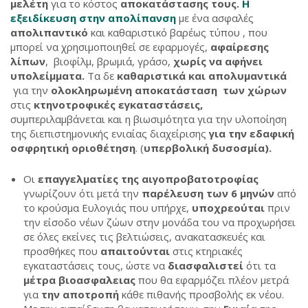
μελέτη
για το κόστος
αποκατάστασης τους.
Η
εξειδίκευση στην απολίπανση
με ένα ασφαλές
απολιπαντικό
και καθαριστικό βαρέως τύπου , που
μπορεί να χρησιμοποιηθεί σε εφαρμογές,
αφαίρεσης
λίπων
, βιοφίλμ, βρωμιά, γράσο,
χωρίς να αφήνει
υπολείμματα.
Τα δε
καθαριστικά και απολυμαντικά
για την
ολοκληρωμένη αποκατάσταση των χώρων
στις
κτηνοτροφικές εγκαταστάσεις,
συμπεριλαμβάνεται και η βιωσιμότητα για την υλοποίηση
της διεπιστημονικής ενιαίας διαχείρισης
για την
εδαφική
οσφρητική οριοθέτηση
. (
υπερβολική δυσοσμία).
Οι
επαγγελματίες της αιγοπροβατοτροφίας
γνωρίζουν ότι μετά την
παρέλευση των 6 μηνών
από
το κρούσμα Ευλογιάς που υπήρχε,
υποχρεούται
πριν
την είσοδο νέων ζώων στην μονάδα του να προχωρήσει
σε όλες εκείνες τις βελτιώσεις, ανακατασκευές και
προσθήκες που
απαιτούνται
στις κτηριακές
εγκαταστάσεις τους, ώστε να
διασφαλιστεί
ότι τα
μέτρα βιοασφαλειας
που θα εφαρμόζει πλέον μετρά
για
την αποτροπή
κάθε πιθανής προσβολής εκ νέου.