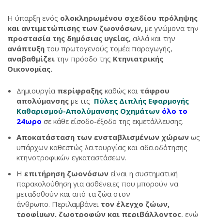
Η ύπαρξη ενός
ολοκληρωμένου σχεδίου πρόληψης
και αντιμετώπισης των ζωονόσων,
με γνώμονα την
προστασία της δημόσιας υγείας
, αλλά και την
ανάπτυξη
του πρωτογενούς τομέα παραγωγής,
αναβαθμίζει
την πρόοδο της
Κτηνιατρικής
Οικονομίας.
Δημιουργία
περίφραξης
καθώς και
τάφρου
απολύμανσης
με τις
Πύλες Διπλής Εφαρμογής
Καθαρισμού-Απολύμανσης Οχημάτων
όλο το
24ωρο
σε κάθε είσοδο-έξοδο της εκμετάλλευσης.
Αποκατάσταση των ενσταβλισμένων
χώρων
ως
υπάρχων καθεστώς λειτουργίας και αδειοδότησης
κτηνοτροφικών εγκαταστάσεων.
Η
επιτήρηση ζωονόσων
είναι η συστηματική
παρακολούθηση για ασθένειες που μπορούν να
μεταδοθούν και από τα ζώα στον
άνθρωπο. Περιλαμβάνει
τον έλεγχο ζώων,
τροφίμων, ζωοτροφών και περιβάλλοντος
, ενώ