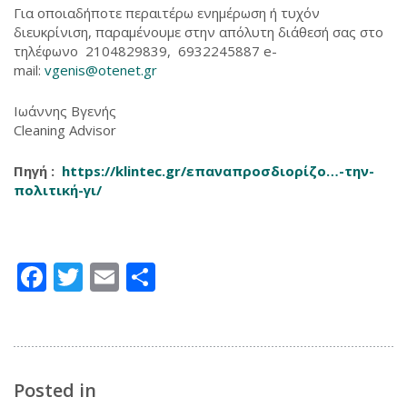
Για οποιαδήποτε περαιτέρω ενημέρωση ή τυχόν
διευκρίνιση, παραμένουμε στην απόλυτη διάθεσή σας στο
τηλέφωνο 2104829839, 6932245887 e-
mail:
vgenis@otenet.gr
Ιωάννης Βγενής
Cleaning Advisor
Πηγή :
https://klintec.gr/επαναπροσδιορίζο…-την-
πολιτική-γι/
Facebook
Twitter
Email
Μοιραστείτε
Posted in