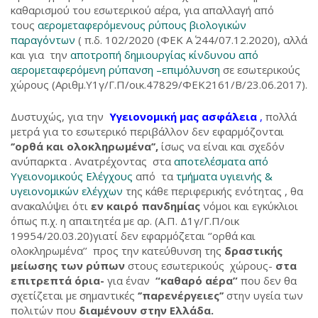
καθαρισμού του εσωτερικού αέρα, για απαλλαγή από
τους
αερομεταφερόμενους ρύπους βιολογικών
παραγόντων
( π.δ. 102/2020 (ΦΕΚ Α΄ 244/07.12.2020), αλλά
και για την
αποτροπή δημιουργίας κίνδυνου από
αερομεταφερόμενη ρύπανση –επιμόλυνση
σε εσωτερικούς
χώρους (Αριθμ.Υ1γ/Γ.Π/οικ.47829/ΦΕΚ2161/Β/23.06.2017).
Δυστυχώς, για την
Υγειονομική μας ασφάλεια
,
πολλά
μετρά για το εσωτερικό περιβάλλον δεν εφαρμόζονται
‘’ορθά και ολοκληρωμένα’’,
ίσως να είναι και σχεδόν
ανύπαρκτα . Ανατρέχοντας στα
αποτελέσματα από
Υγειονομικούς Ελέγχους
από τα
τμήματα υγιεινής &
υγειονομικών ελέγχων
της κάθε περιφερικής ενότητας , θα
ανακαλύψει ότι
εν καιρό πανδημίας
νόμοι και εγκύκλιοι
όπως π.χ. η απαιτητέα με αρ. (Α.Π. Δ1γ/Γ.Π/οικ
19954/20.03.20)γιατί δεν εφαρμόζεται ‘’ορθά και
ολοκληρωμένα’’ προς την κατεύθυνση της
δραστικής
μείωσης των ρύπων
στους εσωτερικούς χώρους-
στα
επιτρεπτά όρια-
για έναν
“καθαρό αέρα”
που δεν θα
σχετίζεται με σημαντικές
‘’παρενέργειες’’
στην υγεία των
πολιτών που
διαμένουν στην Ελλάδα.