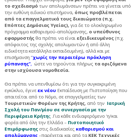
το σχεδιασμό
των απολυμάνσεων πρέπει να γίνεται υπό
την ευθύνη ειδικού επιστήμονα,
όπως προβλέπεται
από τα επαγγελματικά τους δικαιώματα (π.χ.
Επόπτες Δημόσιας Υγείας),
για δε το ολοκληρωμένο
πρόγραμμα καθαρισμού-απολύμανσης,
ο υπεύθυνος
εφαρμοστής
θα πρέπει να είναι
εξειδικευμένος
(π.χ.
απόφοιτος της σχολής απολυμαντών ή από άλλη
ειδικότητα κατάλληλα εκπαιδευμένη), αλλά και με
επισήμανση ‘
’
χωρίς την περαιτέρω πρόκληση
ρύπανσης’’
,
ώστε να τηρούνται πλήρως
τα οριζόμενα
στην ισχύουσα νομοθεσία.
Θα πρέπει να υπενθυμίσω ότι για την συγκεκριμένη
εγκύκλιο, έγινε
εκ νέου
Εκπαίδευση με Πιστοποίηση που
απαιτείται από το Νόμο, σε επαγγελματίες των
Τουριστικών Φορέων της Κρήτης
, από την
Ιατρική
Σχολή του Παν/μίου σε συνεργασία με την
Περιφέρεια Κρήτη
ς
.Για κάθε ενδιαφερόμενο ‘η/και
φορέα από όλη την Ελλάδα –
Πιστοποιητικό
Επιμόρφωσης
στις διαδικασίες
καθαρισμού και
απολύμανσης
–παρέχεται και από τα
ΚΕΚ Τεχνικές