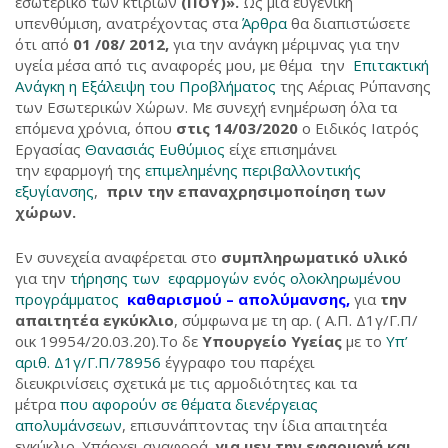
εσωτερικό των κτιρίων
(ΠΟΥ)».
Ως μια ευγενική
υπενθύμιση, ανατρέχοντας στα
Άρθρα
θα διαπιστώσετε
ότι από
01 /08/ 2012,
για την ανάγκη μέριμνας για την
υγεία μέσα από τις αναφορές μου, με θέμα την
Επιτακτική
Ανάγκη η Εξάλειψη του Προβλήματος
της Αέριας Ρύπανσης
των Εσωτερικών Χώρων. Με συνεχή ενημέρωση όλα τα
επόμενα χρόνια, όπου
στις 14/03/2020
ο Ειδικός Ιατρός
Εργασίας
Θανασιάς Ευθύμιος
είχε επισημάνει
την εφαρμογή της
επιμελημένης περιβαλλοντικής
εξυγίανσης
,
πριν την επαναχρησιμοποίηση των
χώρων.
Εν συνεχεία αναφέρεται στο
συμπληρωματικό υλικό
για την
τήρησης των εφαρμογών ενός ολοκληρωμένου
προγράμματος
καθαρισμού – απολύμανσης,
για
την
απαιτητέα εγκύκλιο
, σύμφωνα με τη αρ. ( Α.Π. Δ1γ/Γ.Π/
οικ 19954/20.03.20).Το δε
Υπουργείο Υγείας
με το
Υπ’
αριθ. Δ1γ/Γ.Π/78956
έγγραφο του παρέχει
διευκρινίσεις σχετικά με τις αρμοδιότητες και τα
μέτρα
που αφορούν σε θέματα διενέργειας
απολυμάνσεων
, επισυνάπτοντας την ίδια απαιτητέα
εγκύκλιο. Υπάρχει αναφορά,
για μεν την εφαρμογή και