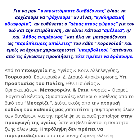
Για να μην
’
’ αναρωτιόμαστε διαβάζοντας’’
ή/και να
αρχίσουμε να
‘
’ψάχνουμε’’
αν είναι,
‘
’Εγκληματική
αδιαφορία’’,
αν ευθύνεται ο
‘
’αέρας στους χώρους’’
για τον
υιό και την επιμόλυνση , αν είναι κάποια
‘
’αμέλεια’’,
η/
και
‘
’λάθος ενημέρωση ‘’
και όλα να μεταφράζονται
ως
‘’παράπλευρες απώλειες’’
του κάθε ‘’ κορονοϊού’’ και
εμείς να έχουμε χαρακτηριστεί
‘
’υπερβολικοί ‘’
απέναντι
από τις άγνωστες προκλήσεις,
τ
ότε πρέπει να δράσουμε
.
Από τα
Υπουργεία
π.χ, Υγείας & Κοιν. Αλληλεγγύης,
Τουρισμού
, Εσωτερικών Δ. Διοικ.& Αποκέντρωσης,
Υπ.
Προστασίας του Πολίτη,
Εθν. Παιδείας &
Θρησκευμάτων,
Μεταφορών. & Επικ,
Φορείς – Θεσμοί,
Εργατικά Κέντρα, Ομοσπονδίες. κλπ και ο καθένας από το
δικό του
‘’Μετερίζι ‘’.
Διότι, εκτός από την
ατομική
ευθύνη του καθενός μας
,απαιτείται η συμπόρευση όλων
των δυνάμεων για την πρόληψη με ευαισθητοποίηση
στην
προαγωγή της υγείας
ώστε να βελτιώνεται η ποιότητα
ζωής όλων μας.
Η πρόληψη δεν πρέπει να
παρεμποδίζεται
από την συνεχιζόμενη έλλειψη