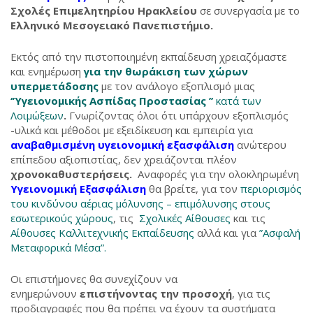
Σχολές Επιμελητηρίου Ηρακλείου
σε συνεργασία με το
Ελληνικό Μεσογειακό Πανεπιστήμιο.
Εκτός από την πιστοποιημένη εκπαίδευση χρειαζόμαστε
και ενημέρωση
για την θωράκιση των χώρων
υπερμετάδοσης
με τον ανάλογο εξοπλισμό μιας
‘’Υγειονομικής Ασπίδας Προστασίας ’’
κατά των
Λοιμώξεων
.
Γνωρίζοντας όλοι ότι υπάρχουν εξοπλισμός
-υλικά και μέθοδοι με εξειδίκευση και εμπειρία για
αναβαθμισμένη υγειονομική εξασφάλιση
ανώτερου
επίπεδου αξιοπιστίας, δεν χρειάζονται πλέον
χρονοκαθυστερήσεις.
Αναφορές για την ολοκληρωμένη
Υγειονομική Εξασφάλιση
θα βρείτε, για τον
περιορισμός
του κινδύνου αέριας μόλυνσης – επιμόλυνσης στους
εσωτερικούς χώρους
, τις
Σχολικές Αίθουσες
και τις
Αίθουσες Καλλιτεχνικής Εκπαίδευσης
αλλά και για
”Ασφαλή
Μεταφορικά Μέσα”.
Οι επιστήμονες θα συνεχίζουν να
ενημερώνουν
επιστήνοντας την προσοχή
, για τις
προδιαγραφές που θα πρέπει να έχουν τα συστήματα