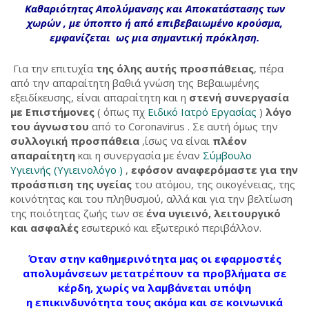
Καθαριότητας Απολύμανσης και Αποκατάστασης των
χωρών , με ύποπτο ή από επιβεβαιωμένο κρούσμα,
εμφανίζεται ως μια σημαντική πρόκληση.
Για την επιτυχία
της όλης αυτής προσπάθειας
, πέρα
από την απαραίτητη βαθιά γνώση της Βεβαιωμένης
εξειδίκευσης, είναι απαραίτητη και η
στενή συνεργασία
με Επιστήμονες
( όπως πχ
Ειδικό Ιατρό Εργασίας
)
λόγο
του άγνωστου
από το Coronavirus . Σε αυτή όμως την
συλλογική προσπάθεια
,ίσως να είναι
πλέον
απαραίτητη
και η συνεργασία με έναν
Σύμβουλο
Υγιεινής (Υγιεινολόγο )
,
εφόσον αναφερόμαστε για την
προάσπιση της υγείας
του ατόμου, της οικογένειας, της
κοινότητας και του πληθυσμού, αλλά και για την βελτίωση
της ποιότητας ζωής των σε
ένα υγιεινό, λειτουργικό
και ασφαλές
εσωτερικό και εξωτερικό περιβάλλον.
Όταν στην καθημερινότητα μας οι εφαρμοστές
απολυμάνσεων μετατρέπουν τα προβλήματα σε
κέρδη, χωρίς να λαμβάνεται υπόψη
η επικινδυνότητα τους ακόμα και σε κοινωνικά