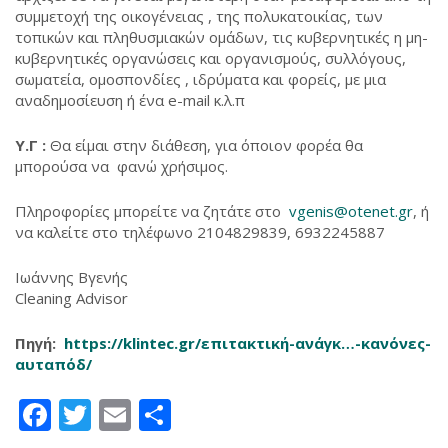
συμμετοχή της οικογένειας , της πολυκατοικίας, των
τοπικών και πληθυσμιακών ομάδων, τις κυβερνητικές η μη-
κυβερνητικές οργανώσεις και οργανισμούς, συλλόγους,
σωματεία, ομοσπονδίες , ιδρύματα και φορείς, με μια
αναδημοσίευση ή ένα e-mail κ.λ.π
Υ.Γ :
Θα είμαι στην διάθεση, για όποιον φορέα θα
μπορούσα να φανώ χρήσιμος.
Πληροφορίες μπορείτε να ζητάτε στο
vgenis@otenet.gr
, ή
να καλείτε στο τηλέφωνο 2104829839, 6932245887
Ιωάννης Βγενής
Cleaning Advisor
Πηγή:
https://klintec.gr/επιτακτική-ανάγκ…-κανόνες-
αυταπόδ/
Facebook
Twitter
Email
Μοιραστείτε