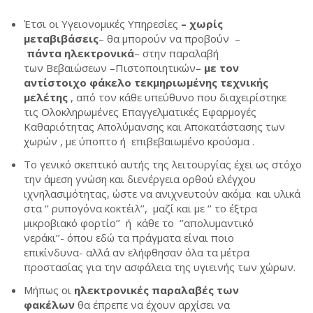
Έτσι οι Υγειονομικές Υπηρεσίες
– χωρίς
μεταβιβάσεις
– θα μπορούν να προβούν –
πάντα ηλεκτρονικά
– στην παραλαβή
των Βεβαιώσεων –Πιστοποιητικών–
με τον
αντίστοιχο φάκελο τεκμηριωμένης τεχνικής
μελέτης
, από τον κάθε υπεύθυνο που διαχειρίστηκε
τις Ολοκληρωμένες Επαγγελματικές Εφαρμογές
Καθαριότητας Απολύμανσης και Αποκατάστασης των
χωρών , με ύποπτο ή επιβεβαιωμένο κρούσμα .
Το γενικό σκεπτικό αυτής της λειτουργίας έχει ως στόχο
την άμεση γνώση και διενέργεια ορθού ελέγχου
ιχνηλασιμότητας, ώστε να ανιχνευτούν ακόμα και υλικά
στα ‘’ ρυπογόνα κοκτέιλ’’, μαζί και με ‘’ το έξτρα
μικροβιακό φορτίο’’ ή κάθε το ‘’απολυμαντικό
νεράκι’’- όπου εδώ τα πράγματα είναι ποιο
επικίνδυνα- αλλά αν ελήφθησαν όλα τα μέτρα
προστασίας για την ασφάλεια της υγιεινής των χώρων.
Μήπως οι
ηλεκτρονικές παραλαβές των
φακέλων
θα έπρεπε να έχουν αρχίσει να