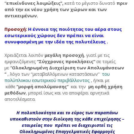
‘
’επικίνδυνες λοιμώξεις’’,
κατά το μέγιστο δυνατό
πριν
από την εκ νέου χρήση των χώρων και των
αντικειμένων.
Προσοχή:
Η έννοια της ποιότητας του αέρα στους
εσωτερικούς χώρους
δεν πρέπει να είναι
συνυφασμένη με την ιδέα της πολυτέλειας
.
Χρειάζεται λοιπόν
μεγάλη προσοχή
, γιατί με τις
εμφανιζόμενες
‘’Σύγχρονες προκλήσεις’’
σε τομείς
με ‘
’Ολοκληρωμένη Διαχείριση των Απολυμάνσεων
‘’
, λόγο των ‘’μεταβαλλόμενων καταστάσεων’’
του
πολύπλοκου εσωτερικού περιβάλλοντος
, ή/και με
κάθε
‘’μορφή απολύμανσης’’
και την
μη ορθή χρήση
μεθόδων
, μπορεί ίσως και να αποφέρει αρνητικά
αποτελέσματα.
Η πολυπλοκότητα και το εύρος των παραπάνω
υποκαθιστούν στην διοίκηση της κάθε επιχείρησης –
εταιρείας που πρέπει να διαχειριστεί τις
Ολοκληρωμένες Επαγγελματικές Εφαρμογές