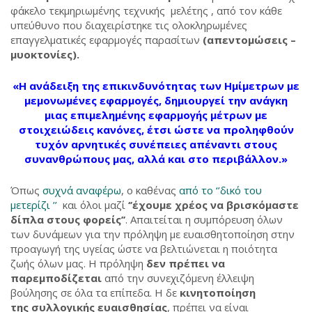
φάκελο τεκμηριωμένης τεχνικής μελέτης , από τον κάθε
υπεύθυνο που διαχειρίστηκε τις ολοκληρωμένες
επαγγελματικές εφαρμογές παρασίτων
(απεντομώσεις –
μυοκτονίες).
«Η ανάδειξη της επικινδυνότητας των Ημίμετρων με
μεμονωμένες εφαρμογές, δημιουργεί την ανάγκη
μιας επιμελημένης εφαρμογής μέτρων με
στοιχειώδεις κανόνες, έτσι ώστε να προληφθούν
τυχόν αρνητικές συνέπειες απέναντι στους
συνανθρώπους μας, αλλά και στο περιβάλλον.»
Όπως
συχνά αναφέρω
, ο καθένας
από το ‘’δικό του
μετερίζι ’’
και όλοι μαζί
‘’έχουμε χρέος να βρισκόμαστε
δίπλα στους φορείς’’
. Απαιτείται η συμπόρευση όλων
των δυνάμεων για την πρόληψη με ευαισθητοποίηση στην
προαγωγή της υγείας ώστε να βελτιώνεται η ποιότητα
ζωής όλων μας. Η πρόληψη
δεν πρέπει να
παρεμποδίζεται
από την συνεχιζόμενη έλλειψη
βούλησης σε όλα τα επίπεδα. Η δε
κινητοποίηση
της συλλογικής ευαισθησίας
, πρέπει να είναι