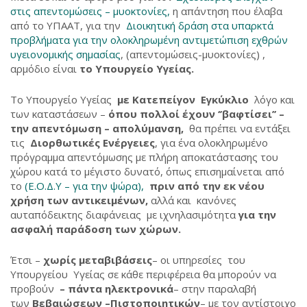
στις απεντομώσεις – μυοκτονίες,
η απάντηση που έλαβα
από το ΥΠΑΑΤ, για την
Διοικητική δράση στα υπαρκτά
προβλήματα για την ολοκληρωμένη αντιμετώπιση εχθρών
υγειονομικής σημασίας
, (απεντομώσεις-μυοκτονίες) ,
αρμόδιο είναι
το Υπουργείο Υγείας.
Το Υπουργείο Υγείας
με Κατεπείγον Εγκύκλιο
λόγο και
των καταστάσεων –
όπου πολλοί έχουν ‘’βαφτίσει’’ –
την απεντόμωση – απολύμανση,
θα πρέπει να εντάξει
τις
Διορθωτικές Ενέργειες
, για ένα ολοκληρωμένο
πρόγραμμα απεντόμωσης με πλήρη αποκατάστασης του
χώρου κατά το μέγιστο δυνατό, όπως επισημαίνεται από
το
(Ε.Ο.Δ.Υ – για την ψώρα),
πριν από την εκ νέου
χρήση των αντικειμένων,
αλλά και κανόνες
αυταπόδεικτης διαφάνειας με ιχνηλασιμότητα
για την
ασφαλή παράδοση των χώρων.
Έτσι –
χωρίς μεταβιβάσεις
– οι υπηρεσίες του
Υπουργείου Υγείας σε κάθε περιφέρεια θα μπορούν να
προβούν
– πάντα ηλεκτρονικά
– στην παραλαβή
των
Βεβαιώσεων –Πιστοποιητικών
– με τον αντίστοιχο