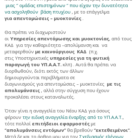
μιας ‘’ ομάδας επιστημόνων ‘’ που είχαν την δυνατότητα
να ασχοληθούν βάση πτυχίου
, με το επάγγελμα
για απεντομώσεις – μυοκτονίες
.
Θα πρέπει να διαχωριστούν
οι
Υπηρεσίες απεντόμωσης και μυοκτονίας
, από τους
ΚΑΔ για την καθαριότητα –απολύμανση και να
μεταφερθούν
με καινούργιους ΚΑΔ
(π.χ.
στις Υποστηρικτικές
υπηρεσίες για τη φυτική
παραγωγή του ΥΠ.Α.Α.Τ.
κλπ) . Αυτά θα πρέπει να
διορθωθούν, διότι εκτός των άλλων
δημιουργούνται περιβλήματα σε
διαγωνισμούς για απεντομώσεις – μυοκτονίες
με τις
απολυμάνσεις
, αλλά στην σύγχυση που έχουν
προκαλέσει στους καταναλωτές.
Όταν γίνει η αναγγελία του Νέου ΚΑΔ για όσους
φέρουν
την ειδική αναγγελία έναρξης από το ΥΠ.Α.Α.Τ.
,
τότε πολλοί
επιτήδειοι εφαρμοστές
με
‘’απολυμάνσεις εντόμων’’
θα βρεθούν
‘’εκτεθειμένοι’’
.
Μετά δε και το άρθρο μου για τον
Σχεδιασμός ελέγχων