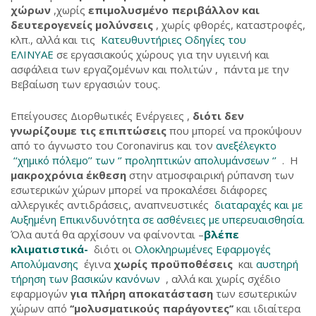
χώρων
,χωρίς
επιμολυσμένο περιβάλλον και
δευτερογενείς μολύνσεις
, χωρίς φθορές, καταστροφές,
κλπ., αλλά και τις
Κατευθυντήριες Οδηγίες του
ΕΛΙΝΥΑΕ
σε εργασιακούς χώρους για την υγιεινή και
ασφάλεια των εργαζομένων και πολιτών , πάντα με την
Βεβαίωση των εργασιών τους.
Επείγουσες Διορθωτικές Ενέργειες ,
διότι δεν
γνωρίζουμε τις επιπτώσεις
που μπορεί να προκύψουν
από το άγνωστο του Coronavirus και τον
ανεξέλεγκτο
‘‘χημικό πόλεμο’’ των ‘’ προληπτικών απολυμάνσεων ‘’
. Η
μακροχρόνια έκθεση
στην ατμοσφαιρική ρύπανση των
εσωτερικών χώρων μπορεί να προκαλέσει διάφορες
αλλεργικές αντιδράσεις, αναπνευστικές
διαταραχές και με
Αυξημένη Επικινδυνότητα σε ασθένειες με υπερευαισθησία
.
Όλα αυτά θα αρχίσουν να φαίνονται –
βλέπε
κλιματιστικά-
διότι οι
Ολοκληρωμένες Εφαρμογές
Απολύμανσης
έγινα
χωρίς προϋποθέσεις
και
αυστηρή
τήρηση των βασικών κανόνων
, αλλά και χωρίς σχέδιο
εφαρμογών
για πλήρη αποκατάσταση
των εσωτερικών
χώρων από
‘‘μολυσματικούς παράγοντες’’
και ιδιαίτερα