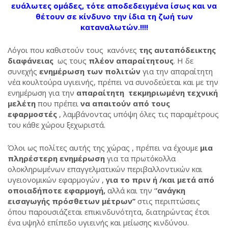
ευάλωτες ομάδες, τότε αποδεδειγμένα ίσως και να
θέτουν σε κίνδυνο την ίδια τη ζωή των
καταναλωτών.!!!!
Λόγοι που καθιστούν τους κανόνες
της αυταπόδεικτης
διαφάνειας
ως τους
πλέον απαραίτητους
. Η δε
συνεχής
ενημέρωση των πολιτών
για την απαραίτητη
νέα κουλτούρα υγιεινής, πρέπει να συνοδεύεται και με την
ενημέρωση για την
απαραίτητη τεκμηριωμένη τεχνική
μελέτη
που πρέπει
να απαιτούν από τους
εφαρμοστές
, λαμβάνοντας υπόψη όλες τις παραμέτρους
του κάθε χώρου ξεχωριστά.
Όλοι ως πολίτες αυτής της χώρας , πρέπει να έχουμε
μια
πληρέστερη ενημέρωση
για τα πρωτόκολλα
ολοκληρωμένων επαγγελματικών περιβαλλοντικών και
υγειονομικών εφαρμογών ,
για το πριν ή /και μετά από
οποιαδήποτε εφαρμογή,
αλλά και την ‘
’ανάγκη
εισαγωγής πρόσθετων μέτρων’’
στις περιπτώσεις
όπου παρουσιάζεται επικινδυνότητα, διατηρώντας έτσι
ένα υψηλό επίπεδο υγιεινής και μείωσης κινδύνου.