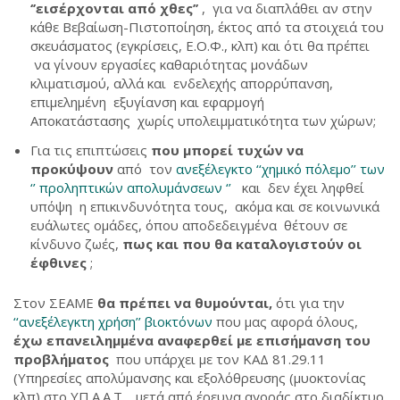
‘’εισέρχονται από χθες’’
, για να διαπλάθει αν στην
κάθε Βεβαίωση-Πιστοποίηση, έκτος από τα στοιχειά του
σκευάσματος (εγκρίσεις, Ε.Ο.Φ., κλπ) και ότι θα πρέπει
να γίνουν εργασίες καθαριότητας μονάδων
κλιματισμού, αλλά και ενδελεχής απορρύπανση,
επιμελημένη εξυγίανση και εφαρμογή
Αποκατάστασης χωρίς υπολειμματικότητα των χώρων;
Για τις επιπτώσεις
που μπορεί τυχών να
προκύψουν
από τον
ανεξέλεγκτο ‘‘χημικό πόλεμο’’ των
‘’ προληπτικών απολυμάνσεων ‘’
και δεν έχει ληφθεί
υπόψη η επικινδυνότητα τους, ακόμα και σε κοινωνικά
ευάλωτες ομάδες, όπου αποδεδειγμένα θέτουν σε
κίνδυνο ζωές,
πως και
που θα καταλογιστούν οι
έφθινες
;
Στον ΣΕΑΜΕ
θα πρέπει να θυμούνται,
ότι για την
‘‘ανεξέλεγκτη χρήση’’ βιοκτόνων
που μας αφορά όλους,
έχω επανειλημμένα αναφερθεί με επισήμανση του
προβλήματος
που υπάρχει με τον ΚΑΔ 81.29.11
(Υπηρεσίες απολύμανσης και εξολόθρευσης (μυοκτονίας
κλπ) στο ΥΠ.Α.Α.Τ. , μετά από έρευνα αγοράς στο διαδίκτυο