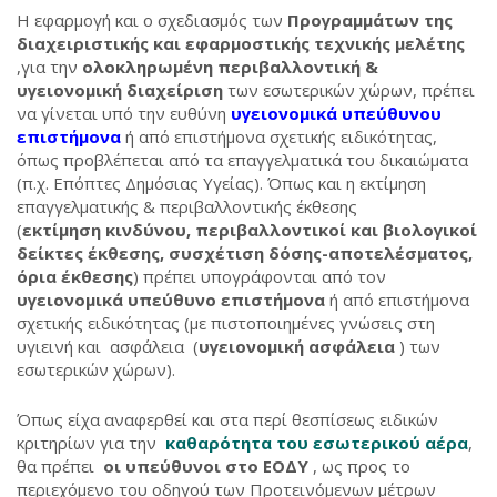
Η εφαρμογή και ο σχεδιασμός των
Προγραμμάτων της
διαχειριστικής και εφαρμοστικής τεχνικής μελέτης
,για την
ολοκληρωμένη περιβαλλοντική &
υγειονομική διαχείριση
των εσωτερικών χώρων, πρέπει
να γίνεται υπό την ευθύνη
υγειονομικά υπεύθυνου
επιστήμονα
ή από επιστήμονα σχετικής ειδικότητας,
όπως προβλέπεται από τα επαγγελματικά του δικαιώματα
(π.χ. Επόπτες Δημόσιας Υγείας). Όπως και η εκτίμηση
επαγγελματικής & περιβαλλοντικής έκθεσης
(
εκτίμηση κινδύνου, περιβαλλοντικοί και βιολογικοί
δείκτες έκθεσης, συσχέτιση δόσης-αποτελέσματος,
όρια έκθεσης
) πρέπει υπογράφονται από τον
υγειονομικά υπεύθυνο επιστήμονα
ή από επιστήμονα
σχετικής ειδικότητας (με πιστοποιημένες γνώσεις στη
υγιεινή και ασφάλεια (
υγειονομική ασφάλεια
) των
εσωτερικών χώρων).
Όπως είχα αναφερθεί και στα περί θεσπίσεως ειδικών
κριτηρίων για την
καθαρότητα του εσωτερικού αέρα
,
θα πρέπει
οι υπεύθυνοι στο ΕΟΔΥ
, ως προς το
περιεχόμενο του οδηγού των Προτεινόμενων μέτρων