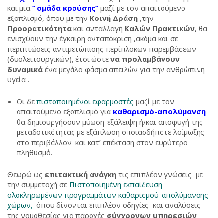
και μια
’’ ομάδα κρούσης’’
μαζί με τον απαιτούμενο
εξοπλισμό, όπου με την
Κοινή Δράση
,την
Προορατικότητα
και ανταλλαγή
Καλών Πρακτικών
, θα
ενισχύουν την έγκαιρη ανταπόκριση ,ακόμα και σε
περιπτώσεις αντιμετώπισης περίπλοκων παρεμβάσεων
(δυσλειτουργικών), έτσι ώστε
να προλαμβάνουν
δυναμικά
ένα μεγάλο φάσμα απειλών για την ανθρώπινη
υγεία .
Οι δε
πιστοποιημένοι εφαρμοστές
μαζί με τον
απαιτούμενο εξοπλισμό για
καθαρισμό-απολύμανση
θα δημιουργήσουν μύωση-εξάλειψη ή/και αποφυγή της
μεταδοτικότητας με εξάπλωση οποιασδήποτε λοίμωξης
στο περιβάλλον και κατ’ επέκταση στον ευρύτερο
πληθυσμό.
Θεωρώ ως
επιτακτική ανάγκη
τις επιπλέον γνώσεις με
την συμμετοχή σε
Πιστοποιημένη εκπαίδευση
ολοκληρωμένων προγραμμάτων καθαρισμού-απολύμανσης
χώρων,
όπου δίνονται επιπλέον οδηγίες και αναλύσεις
της νομοθεσίας για παροχές
σύγχρονων υπηρεσιών