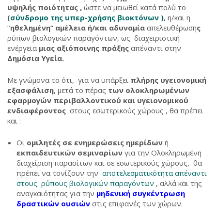
υψηλής ποιότητας ,
ώστε να μειωθεί κατά πολύ το
(
σύνδρομο της υπερ-χρήσης βιοκτόνων )
, η/και η
‘’
ηθελημένη’’
αμέλεια ή/και αδυναμία
απελευθέρωση
ς
ρύπων βιολογικών παραγόντων, ως διαχειριστική
ενέργεια
μιας αξιόποινης πράξης
απέναντι στην
Δημόσια Υγεία.
Με γνώμονα το ότι, για να υπάρξει
πλήρης υγειονομική
εξασφάλιση
, μετά το πέρας
των ολοκληρωμένων
εφαρμογών περιβαλλοντικού και υγειονομικού
ενδιαφέροντος
στους εσωτερικούς χώρους , θα πρέπει
και :
Οι
ομιλητές σε ενημερώσεις ημερίδων
ή
εκπαιδευτικών σεμιναρίων
για την Ολοκληρωμένη
διαχείριση παρασίτων και σε εσωτερικούς χώρους, θα
πρέπει να τονίζουν την
αποτελεσματικότητα απέναντι
στους ρύπους βιολογικών παραγόντων
, αλλά και της
αναγκαιότητας για την
μηδενική συγκέντρωση
δραστικών ουσιών
στις επιφανές των χώρων.