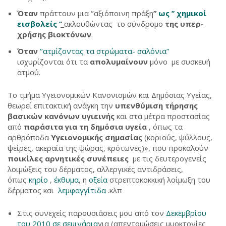
Όταν
πράττουν μια ‘’αξιόποινη πράξη
’’
ως ’’ χημικοί
εισβολείς ’
’
ακλουθώντας το σύνδρομο
της υπερ-
χρήσης βιοκτόνων
.
Όταν
‘’ατμίζοντας τα στρώματα- σαλόνια’’
ισχυρίζονται ότι τα
απολυμαίνουν
μόνο με συσκευή
ατμού.
Το τμήμα Υγειονομικών Κανονισμών και Δημόσιας Υγείας,
θεωρεί επιτακτική ανάγκη την
υπενθύμιση τήρησης
βασικών κανόνων υγιεινής
και στα μέτρα προστασίας
από
παράσιτα για τη δημόσια υγεία
, όπως τα
αρθρόποδα
Υγειονομικής σημασίας
(κοριούς, ψύλλους,
ψείρες, ακεραία της ψώρας, κρότωνες)», που προκαλούν
ποικίλες αρνητικές συνέπειες
με τις δευτερογενείς
λοιμώξεις του δέρματος, αλλεργικές αντιδράσεις,
όπως
κηρίο
,
έκθυμα
, η
οξεία
στρεπτοκοκκική λοίμωξη του
δέρματος και
λεμφαγγίτιδα
.κλπ
Στις συνεχείς παρουσιάσεις μου από τον
Δεκεμβρίου
του 2010 σε σεμινάρια
για (απεντομώσεις μυοκτονίες