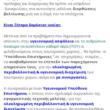
πρόληψης και διαχείρισης θα πρέπει να υπάρξουν
διευκρινίσεις στα αυτονόητα ,αλλά και
διορθώσεις
βελτίωσης
μιας και η δομή του το επιδέχεται.
Είναι ζήτημα δημόσιας υγείας;
Μετά και από τα προβλήματα που δημιουργούνται
απέναντι στην
υγειονομική ασφάλεια
και
το ανθρώπινο
δικαίωμα να αναπνέουν καθαρό αέρα (ΠΟΥ)
οι
φιλοξενούμενοι στους εσωτερικούς χώρους , θα πρέπει οι
‘’Υπεύθυνοι Επιστήμονες ’’
,σε επιχειρήσεις- εταιρίες ,
να
αναβαθμίσουν το επίπεδο των παρεχόμενων
υπηρεσιών τους
, για την
ολοκληρωμένη
περιβαλλοντική & υγειονομική διαχείριση
των
εσωτερικών χώρων, ακόμα και
με συνεργασίες.
Η συνεργασία με έναν
Υγειονομικά Υπεύθυνο
Επιστήμονα
,
ο όποιος στον σχεδιασμό διεργασιών της
εφαρμοστικής τεχνικής μελέτης ,
για την
ολοκληρωμένη περιβαλλοντική & υγειονομική
διαχείριση
των εσωτερικών χώρων
,
θα συμπεριλαμβάνει