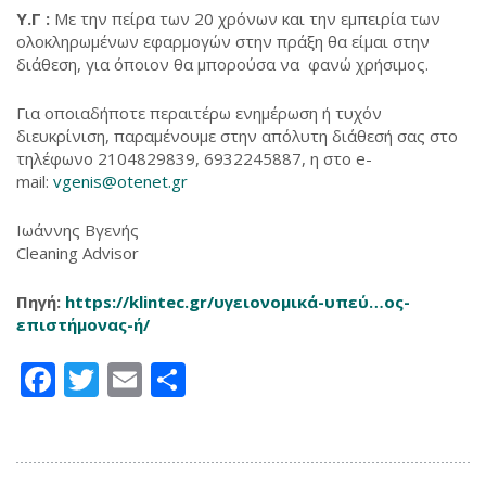
Υ.Γ :
Με την πείρα των 20 χρόνων και την εμπειρία των
ολοκληρωμένων εφαρμογών στην πράξη θα είμαι στην
διάθεση, για όποιον θα μπορούσα να φανώ χρήσιμος.
Για οποιαδήποτε περαιτέρω ενημέρωση ή τυχόν
διευκρίνιση, παραμένουμε στην απόλυτη διάθεσή σας στο
τηλέφωνο 2104829839, 6932245887, η στο e-
mail:
vgenis@otenet.gr
Ιωάννης Βγενής
Cleaning Advisor
Πηγή:
https://klintec.gr/υγειονομικά-υπεύ…ος-
επιστήμονας-ή/
Facebook
Twitter
Email
Μοιραστείτε