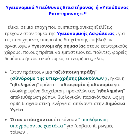
Υγειονομικά Υπεύθυνος Επιστήμονας ή «Υπεύθυνος
Επιστήμονας ».!!
Τελικά, σε μια εποχή που οι επιστημονικές εξελίξεις
τρέχουν στον τομέα της
Υγειονομικής Ασφάλειας
, για
τις παρεχόμενες υπηρεσίας διαχείρισης επιβλαβών
οργανισμών
Υγειονομικής σημασίας
στους εσωτερικούς
χώρους, ποιους πρέπει να εμπιστεύονται πολίτες, φορείς
δημόσιου ή/ιδιωτικού τομέα, επιχειρήσεις, κλπ.;
Όταν πράττουν μια
‘’αξιόποινη πράξη’’
(
σύνδρομο της υπερ-χρήσης βιοκτόνων )
, η/και η
‘’
ηθελημένη’’
αμέλεια
–
αδιαφορία
ή αδυναμία
για
ολοκληρωμένη διαχείριση, προκαλώντας ‘’
ηθελημένη’’
απελευθέρωση ρύπων βιολογικών παραγόντων, ως μη
ορθή διαχειριστική ενέργεια
απέναντι στην
Δημόσια
Υγεία
Όταν υπόσχονται
ότι κάνουν
‘’ απολύμανση
υπογράφοντας χαρτάκια ”
για (σοβατεπί, ρωγμές
τοίχων),