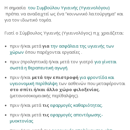
Η σημασία
του Συμβούλου Υγιεινής (Υγιεινολόγου)
πρέπει να αναδειχτεί ως ένα ‘’κοινωνικό λειτούργημα’’ και
για τον ιδιωτικό τομέα.
Γιατί ο Σύμβουλος Υγιεινής (Υγιεινολόγος) π.χ. χρειάζεται:
πριν ή/και μετά
για
την ασφάλεια της υγιεινής των
χώρων
όπου παρέχονται εργασίες .
πριν (προληπτικά) ή/και μετά τον γιατρό
για γίνεται
σωστά η θεραπευτική αγωγή.
πριν ή/και
μετά την επιστροφή
για φροντίδα και
υγειονομική περίθαλψη
των ασθενών που μεταφέρονται
στο σπίτι ή/και άλλο χώρο φιλοξενίας.
(μετανοσοκομειακής περίθαλψης).
πριν ή/και μετά
τις
εφαρμογές καθαριότητας.
πριν ή/και μετά
τις
εφαρμογές απεντόμωσης-
μυοκτονίας