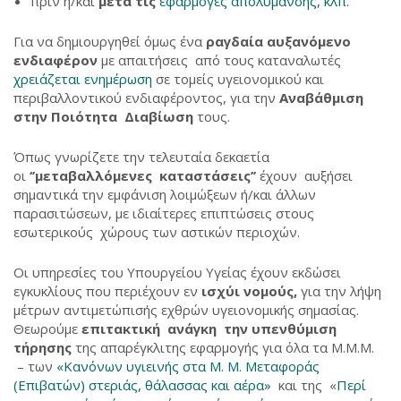
πριν ή/και
μετά τις
εφαρμογές απολύμανσης, κλπ.
Για να δημιουργηθεί όμως ένα
ραγδαία αυξανόμενο
ενδιαφέρον
με απαιτήσεις από τους καταναλωτές
χρειάζεται ενημέρωση
σε τομείς υγειονομικού και
περιβαλλοντικού ενδιαφέροντος, για την
Αναβάθμιση
στην Ποιότητα Διαβίωση
τους.
Όπως γνωρίζετε την τελευταία δεκαετία
οι
‘’μεταβαλλόμενες καταστάσεις’’
έχουν αυξήσει
σημαντικά την εμφάνιση λοιμώξεων ή/και άλλων
παρασιτώσεων, με ιδιαίτερες επιπτώσεις στους
εσωτερικούς χώρους των αστικών περιοχών.
Οι υπηρεσίες του Υπουργείου Υγείας έχουν εκδώσει
εγκυκλίους που περιέχουν εν
ισχύι νομούς,
για την λήψη
μέτρων αντιμετώπισής εχθρών υγειονομικής σημασίας.
Θεωρούμε
επιτακτική ανάγκη την υπενθύμιση
τήρησης
της απαρέγκλιτης εφαρμογής για όλα τα Μ.Μ.Μ.
– των
«Κανόνων υγιεινής στα Μ. Μ. Μεταφοράς
(Επιβατών) στεριάς, θάλασσας και αέρα»
και της «
Περί