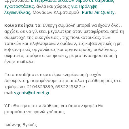
Εργοστάσια,
Επεξεργασία δικτύων νερού σε κτηριακές
εγκαταστάσεις
, άλλα και χώρους
για Πρόληψη
λεγεωνέλλας,
Μονάδων Κλιματισμού-
Purful Air Quality
,
Κοινοποίησε το:
Ενεργή συμβολή μπορεί να έχουν όλοι ,
αρχίζει δε να γίνεται μεγαλύτερη όταν μεταφέρεται από τη
συμμετοχή της οικογένειας , της πολυκατοικίας, των
τοπικών και πληθυσμιακών ομάδων, τις κυβερνητικές η μη-
κυβερνητικές οργανώσεις και οργανισμούς, συλλόγους,
σωματεία, ιδρύματα και φορείς, με μια αναδημοσίευση ή
ένα e-mail κ.λ.π
Για οποιαδήποτε περαιτέρω ενημέρωση ή τυχόν
διευκρίνιση, παραμένουμε στην απόλυτη διάθεσή σας στο
τηλέφωνο 2104829839, 6932245887 e-
mail:
vgenis@otenet.gr
Υ.Γ : Θα είμαι στην διάθεση, για όποιον φορέα θα
μπορούσα να φανώ χρήσιμος
Ιωάννης Βγενής