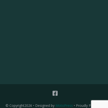
© Copyright2026
• Designed by
MotoPress
• Proudly Powered