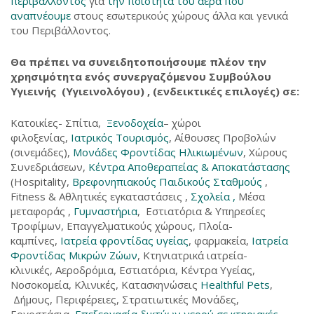
περιβάλλοντος
για
την ποιότητα του αέρα που
αναπνέουμε
στους εσωτερικούς χώρους άλλα και γενικά
του Περιβάλλοντος.
Θα πρέπει να συνειδητοποιήσουμε πλέον την
χρησιμότητα ενός συνεργαζόμενου Συμβούλου
Υγιεινής (Υγιεινολόγου) , (ενδεικτικές επιλογές) σε:
Κατοικίες- Σπίτια,
Ξενοδοχεία
– χώροι
φιλοξενίας,
Ιατρικός Τουρισμός
, Αίθουσες Προβολών
(σινεμάδες),
Μονάδες Φροντίδας Ηλικιωμένων
, Χώρους
Συνεδριάσεων,
Κέντρα Aποθεραπείας & Aποκατάστασης
(Hospitality,
Βρεφονηπιακούς Παιδικούς Σταθμούς
,
Fitness & Αθλητικές εγκαταστάσεις ,
Σχολεία ,
Μέσα
μεταφοράς ,
Γυμναστήρια
, Εστιατόρια & Υπηρεσίες
Τροφίμων, Επαγγελματικούς χώρους, Πλοία-
καμπίνες,
Ιατρεία φροντίδας υγείας
, φαρμακεία,
Ιατρεία
Φροντίδας Μικρών Ζώων
, Κτηνιατρικά ιατρεία-
κλινικές, Αεροδρόμια, Εστιατόρια, Κέντρα Υγείας,
Νοσοκομεία, Κλινικές, Κατασκηνώσεις
Healthful Pets
,
Δήμους, Περιφέρειες, Στρατιωτικές Μονάδες,