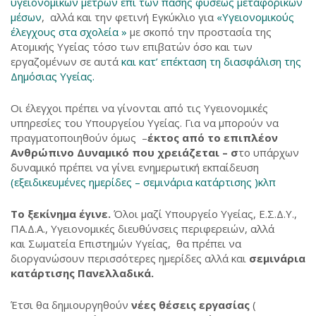
υγειονομικών μέτρων επί των πάσης φύσεως μεταφορικών
μέσων
, αλλά και την φετινή Εγκύκλιο για
«Υγειονομικούς
έλεγχους στα σχολεία »
με σκοπό την προστασία της
Ατομικής Υγείας τόσο των επιβατών όσο και των
εργαζομένων σε αυτά
και κατ’ επέκταση τη διασφάλιση της
Δημόσιας Υγείας.
Οι έλεγχοι πρέπει να γίνονται από τις Υγειονομικές
υπηρεσίες του Υπουργείου Υγείας. Για να μπορούν να
πραγματοποιηθούν όμως –
έκτος από το επιπλέον
Ανθρώπινο Δυναμικό που χρειάζεται – σ
το υπάρχων
δυναμικό πρέπει να γίνει ενημερωτική εκπαίδευση
(εξειδικευμένες ημερίδες – σεμινάρια κατάρτισης )κλπ
Το ξεκίνημα έγινε.
Όλοι μαζί Υπουργείο Υγείας, Ε.Σ.Δ.Υ.,
ΠΑ.Δ.Α., Υγειονομικές διευθύνσεις περιφερειών, αλλά
και Σωματεία Επιστημών Υγείας, θα πρέπει να
διοργανώσουν περισσότερες ημερίδες αλλά και
σεμινάρια
κατάρτισης Πανελλαδικά.
Έτσι θα δημιουργηθούν
νέες θέσεις εργασίας
(