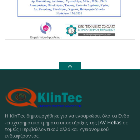
Η KlinTec δημιουργήθηκε για να ενσαρκώσει όλα τα Ενδο
JAV Hellas
-επιχειρηματικά τμήματα υποστήριξης της
σε
τομείς Περιβαλλοντικού αλλά και Υγειονομικού
ενδιαφέροντος.