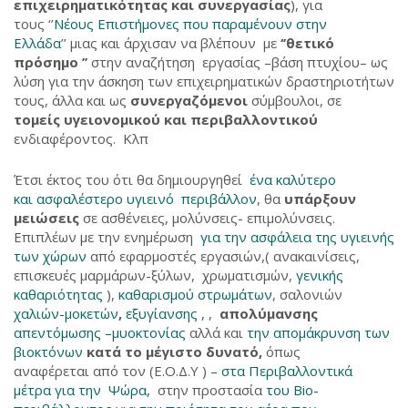
επιχειρηματικότητας και συνεργασίας
), για
τους ‘’
Νέους Επιστήμονες που παραμένουν στην
Ελλάδα
’’ μιας και άρχισαν να βλέπουν με
‘’θετικό
πρόσημο ’’
στην αναζήτηση εργασίας –βάση πτυχίου– ως
λύση για την άσκηση των επιχειρηματικών δραστηριοτήτων
τους, άλλα και ως
συνεργαζόμενοι
σύμβουλοι, σε
τομείς υγειονομικού και περιβαλλοντικού
ενδιαφέροντος. Κλπ
Έτσι έκτος του ότι θα δημιουργηθεί
ένα καλύτερο
και ασφαλέστερο υγιεινό περιβάλλον
, θα
υπάρξουν
μειώσεις
σε ασθένειες, μολύνσεις- επιμολύνσεις.
Επιπλέων με την ενημέρωση
για την ασφάλεια της υγιεινής
των χώρων
από εφαρμοστές εργασιών,( ανακαινίσεις,
επισκευές μαρμάρων-ξύλων, χρωματισμών,
γενικής
καθαριότητας
),
καθαρισμού στρωμάτων
, σαλονιών
χαλιών-μοκετών
,
εξυγίανσης ,
,
απολύμανσης
απεντόμωσης –μυοκτονίας
αλλά και
την απομάκρυνση των
βιοκτόνων
κατά το μέγιστο δυνατό,
όπως
αναφέρεται από τον (Ε.Ο.Δ.Υ )
– στα Περιβαλλοντικά
μέτρα για την Ψώρα,
στην προστασία
του Bio-