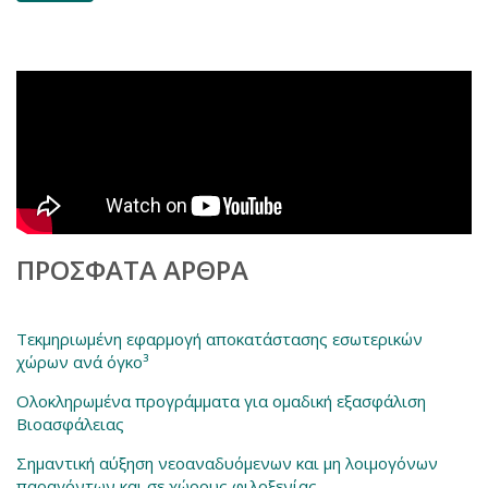
ΠΡΌΣΦΑΤΑ ΆΡΘΡΑ
Τεκμηριωμένη εφαρμογή αποκατάστασης εσωτερικών
χώρων ανά όγκο³
Ολοκληρωμένα προγράμματα για ομαδική εξασφάλιση
Βιοασφάλειας
Σημαντική αύξηση νεοαναδυόμενων και μη λοιμογόνων
παραγόντων και σε χώρους φιλοξενίας .