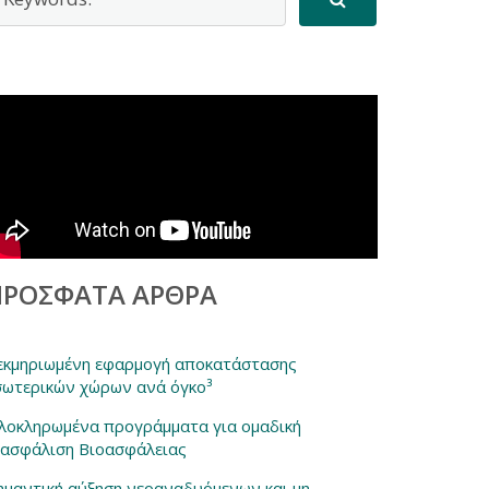
ΠΡΌΣΦΑΤΑ ΆΡΘΡΑ
εκμηριωμένη εφαρμογή αποκατάστασης
σωτερικών χώρων ανά όγκο³
λοκληρωμένα προγράμματα για ομαδική
ξασφάλιση Βιοασφάλειας
ημαντική αύξηση νεοαναδυόμενων και μη