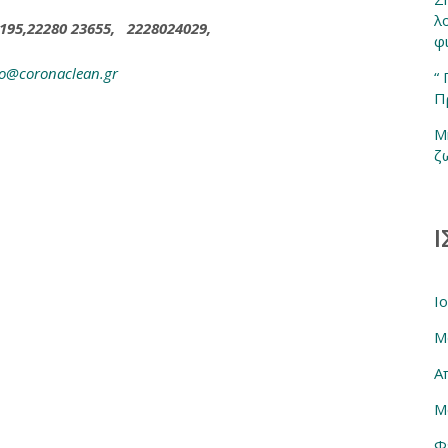
λ
195,22280 23655, 2228024029,
φ
fo@coronaclean.gr
“
Π
ε
Μ
ζ
Ι
Ι
Μ
Α
Μ
Φ