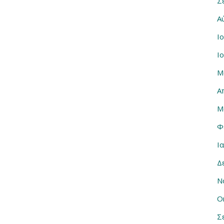
Σ
Α
Ι
Ι
Μ
Α
Μ
Φ
Ι
Δ
Ν
Ο
Σ