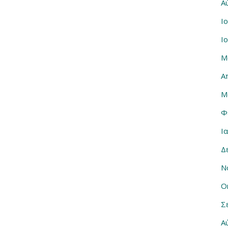
Α
Ι
Ι
Μ
Α
Μ
Φ
Ι
Δ
Ν
Ο
Σ
Α