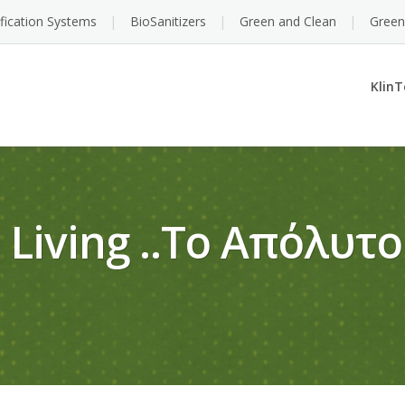
ification Systems
BioSanitizers
Green and Clean
Green
KlinT
 Living ..το Απόλυτο