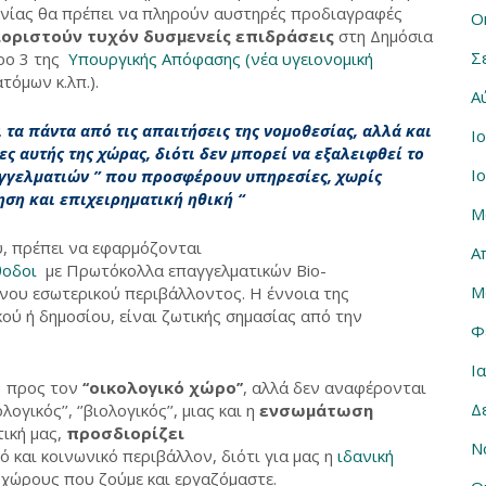
νίας θα πρέπει να πληρούν αυστηρές προδιαγραφές
Ο
ιοριστούν τυχόν δυσμενείς επιδράσεις
στη Δημόσια
Σ
ρο 3 της
Υπουργικής Απόφασης (νέα υγειονομική
τόμων κ.λπ.).
Α
 τα πάντα από τις απαιτήσεις της νομοθεσίας, αλλά και
Ι
ς αυτής της χώρας, διότι δεν μπορεί να εξαλειφθεί το
Ι
γγελματιών ” που προσφέρουν υπηρεσίες, χωρίς
ση και επιχειρηματική ηθική
“
Μ
υ, πρέπει να εφαρμόζονται
Α
θοδοι
με Πρωτόκολλα επαγγελματικών Bio-
Μ
νου εσωτερικού περιβάλλοντος. Η έννοια της
ού ή δημοσίου, είναι ζωτικής σημασίας από την
Φ
Ι
ν προς τον
‘‘οικολογικό χώρο’’
, αλλά δεν αναφέρονται
Δ
ολογικός’’, ‘’βιολογικός’’, μιας και η
ενσωμάτωση
τική μας,
προσδιορίζει
Ν
 και κοινωνικό περιβάλλον, διότι για μας η
ιδανική
 χώρους που ζούμε και εργαζόμαστε.