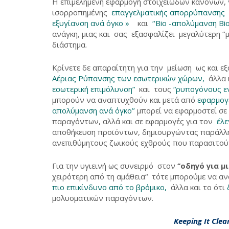
Η επιμελημένη εφαρμογή στοιχειωδών κανόνων, 
ισορροπημένης
επαγγελματικής απορρύπανσης
εξυγίανση ανά όγκο »
και
‘‘Bio -απολύμανση Bio
ανάγκη, μιας και σας εξασφαλίζει μεγαλύτερη ‘’μ
διάστημα.
Κρίνετε δε απαραίτητη για την μείωση ως και 
Αέριας Ρύπανσης των εσωτερικών χώρων,
άλλα 
εσωτερική επιμόλυνση”
και τους
“ρυπογόνους ε
μπορούν να αναπτυχθούν και μετά από
εφαρμογ
απολύμανση ανά όγκο’
’
μπορεί να εφαρμοστεί σε
παραγόντων, αλλά και σε εφαρμογές για τον
έλε
αποθήκευση προϊόντων, δημιουργώντας παράλ
ανεπιθύμητους ζωικούς εχθρούς που παρασιτούν
Για την υγιεινή ως συνειρμό στον
‘’οδηγό για μ
χειρότερη από τη αμάθεια“ τότε μπορούμε να α
πιο επικίνδυνο από το βρόμικο,
άλλα και το ότι
μολυσματικών παραγόντων.
Keeping It Clea