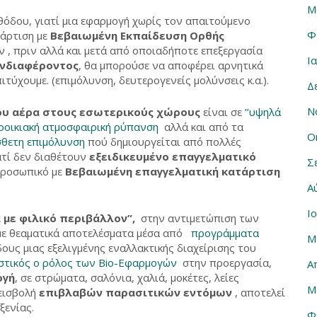
Μ
θόδου, γιατί μια εφαρμογή χωρίς τον απαιτούμενο
Φ
τάρτιση με
Βεβαιωμένη Εκπαίδευση Ορθής
 , πριν αλλά και μετά από οποιαδήποτε επεξεργασία
Ι
ενδιαφέροντος
, θα μπορούσε να αποφέρει αρνητικά
ύχουμε. (επιμόλυνση, δευτερογενείς μολύνσεις κ.α.).
Δ
Ν
ου αέρα στους εσωτερικούς χώρους
είναι σε
’’υψηλά
οοικιακή ατμοσφαιρική ρύπανση
αλλά και από τα
Ο
θετη επιμόλυνση
πού δημιουργείται από πολλές
ατί δεν διαθέτουν
εξειδικευμένο επαγγελματικό
Σ
προσωπικό με
Βεβαιωμένη επαγγελματική κατάρτιση
Α
Ι
 με φιλικό περιβάλλον”,
στην αντιμετώπιση των
με θεαματικά αποτελέσματα μέσα από
προγράμματα
Μ
δους μιας εξελιγμένης εναλλακτικής διαχείρισης του
στικός ο ρόλος των Bio-Εφαρμογών
στην προεργασία,
Α
ογή
, σε στρώματα, σαλόνια, χαλιά, μοκέτες, λείες
Μ
 εισβολή
επιβλαβών παρασιτικών εντόμων
, αποτελεί
ξενίας.
Φ