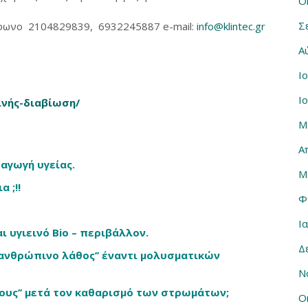
Ο
Σ
λέφωνο 2104829839, 6932245887 e-mail:
info@klintec.gr
Α
Ι
Ι
εινής-διαβίωση/
Μ
Α
αγωγή υγείας.
Μ
 ;!!
Φ
Ι
ι υγιεινό Bio – περιβάλλον.
Δ
’ανθρώπινο λάθος’’ έναντι μολυσματικών
Ν
νους’’ μετά τον καθαρισμό των στρωμάτων;
Ο