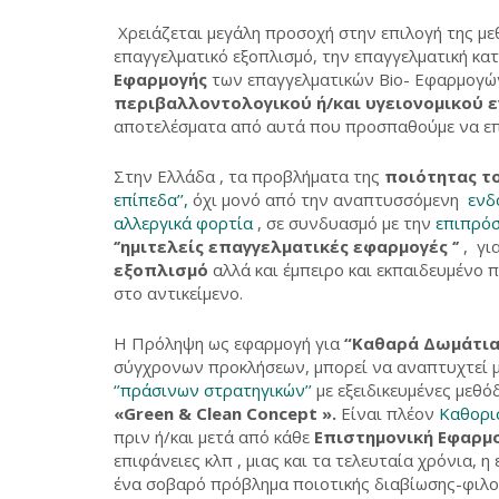
Χρειάζεται μεγάλη προσοχή στην επιλογή της με
επαγγελματικό εξοπλισμό, την επαγγελματική κα
Εφαρμογής
των επαγγελματικών Bio- Εφαρμογών
περιβαλλοντολογικού ή/και υγειονομικού 
αποτελέσματα από αυτά που προσπαθούμε να επιτ
Στην Ελλάδα , τα προβλήματα της
ποιότητας τ
επίπεδα’’,
όχι μονό από την αναπτυσσόμενη
ενδ
αλλεργικά φορτία
, σε συνδυασμό με την
επιπρόσ
‘’ημιτελείς επαγγελματικές εφαρμογές ‘’
, γι
εξοπλισμό
αλλά και έμπειρο και εκπαιδευμένο 
στο αντικείμενο.
Η Πρόληψη ως εφαρμογή για
“Καθαρά Δωμάτια
σύγχρονων προκλήσεων, μπορεί να αναπτυχτεί 
‘’πράσινων στρατηγικών’’
με εξειδικευμένες μεθό
«Green & Clean Concept ».
Είναι πλέον
Καθορι
πριν ή/και μετά από κάθε
Επιστημονική Εφαρμ
επιφάνειες κλπ , μιας και τα τελευταία χρόνια, η
ένα σοβαρό πρόβλημα ποιοτικής διαβίωσης-φιλο