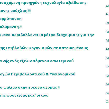
υποσχόμενη προηγμένη τεχνολογία οξείδωσης.
Σ
ανης μούχλας !!!
Α
πορρύπανση;
Ι
ολύμανση.!!
Ι
μένα περιβαλλοντικά μέτρα διαχείρισης για την
Μ
σης Επιβλαβών Οργανισμών σε Κατοικημένους
Α
Μ
εινής ενός εξελισσόμενου εσωτερικού
Φ
ογών Περιβαλλοντικού & Υγειονομικού
Ι
Δ
ο ψάξιμο στην ερεύνα αγοράς !!
Ν
ης φροντίδας κατ’ οίκον.
Ο