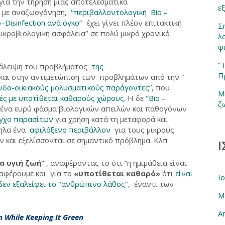
για την τήρηση μιας αποτελεσματικά
ε
με αναζωογόνηση,
‘‘περιβαλλοντολογική Bio –
–Disinfection ανά όγκο’
’
έχει γίνει πλέον επιτακτική
Σ
ικροβιολογική ασφάλεια’’ σε πολύ μικρό χρονικό
λ
φ
“
εξάλειψη του προβλήματος
της
Π
και στην αντιμετώπιση των προβλημάτων από την
“
νδο-οικιακούς μολυσματικούς παράγοντες”
, που
Μ
ές με υποτίθεται καθαρούς χώρους.
Η δε
‘‘Bio –
ζ
 ένα ευρύ φάσμα βιολογικών απειλών και παθογόνων
γχο παρασίτων
για χρήση κατά τη μεταφορά και
ληλα ένα
αφιλόξενο περιβάλλον
για τους μικρούς
 και εξελίσσονται σε σημαντικό πρόβλημα. Κλπ
Ι
ια υγιή ζωή’’
, αναφέροντας το ότι “η ημιμάθεια είναι
ναφέρουμε και για το
«υποτίθεται καθαρό»
ότι
είναι
Ι
δεν εξαλείφει το ‘’ανθρώπινο λάθος’’
, έναντι των
Μ
Α
n While Keeping It Green