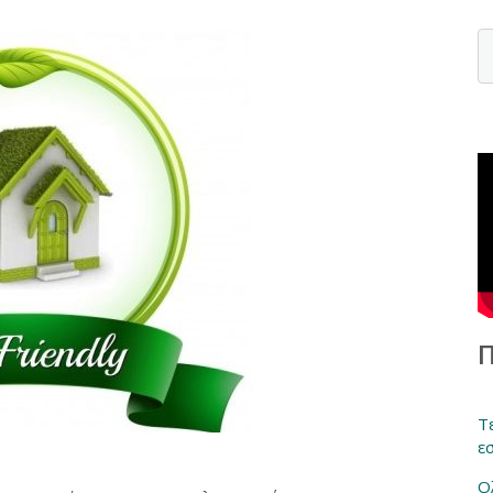
Τ
ε
Ο