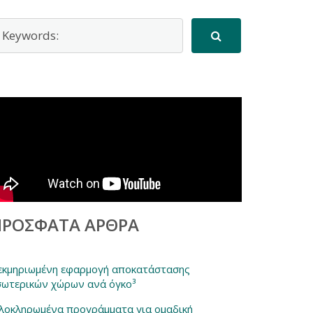
ΠΡΌΣΦΑΤΑ ΆΡΘΡΑ
εκμηριωμένη εφαρμογή αποκατάστασης
σωτερικών χώρων ανά όγκο³
λοκληρωμένα προγράμματα για ομαδική