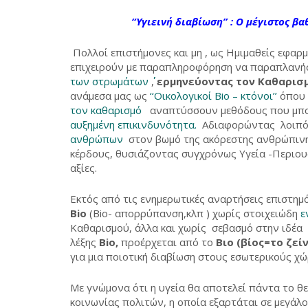
“Υγιεινή διαβίωση” : Ο μέγιστος β
Πολλοί επιστήμονες και μη , ως Ημιμαθείς εφαρμ
επιχειρούν με παραπληροφόρηση να παραπλανήσ
των στρωμάτων ΄΄
,
ερμηνεύοντας τον Καθαρισ
ανάμεσα μας ως
‘‘Οικολογικοί Bio – κτόνοι’’
όπου 
τον καθαρισμό
αναπτύσσουν μεθόδους που μπο
αυξημένη επικινδυνότητα.
Αδιαφορώντας λοιπό
ανθρώπων
στον βωμό της ακόρεστης ανθρώπινης
κέρδους, θυσιάζοντας συγχρόνως Υγεία -Περιουσ
αξίες.
Εκτός από τις ενημερωτικές αναρτήσεις επιστημ
Bio
(Bio- απορρύπανση,κλπ ) χωρίς στοιχειώδη
ε
Καθαρισμού, άλλα και χωρίς σεβασμό στην ιδέα
λέξης
Bio,
προέρχεται από το
Bιο (βίος=το ζείν
για μια ποιοτική διαβίωση στους εσωτερικούς χώ
Με γνώμονα ότι η υγεία θα αποτελεί πάντα το θε
κοινωνίας πολιτών, η οποία εξαρτάται σε μεγάλο