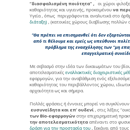
“διασφαλισμένη ποιότητα” ,
οι χώροι φιλοξε
καθαριότητας και υγιεινής, προκειμένου
να περ
Υγεία , όπως περιγράφονται αναλυτικά στο άρθ
διάταξη)
, (κατοικίες χώρους διαβίωσης πολλών α
‘’Θα πρέπει να επισημανθεί ότι δεν εξαρτώνται
από τι θέλουμε και εμείς ως υπεύθυνοι πολίτε
πρόβλημα της ενασχόλησης των “μη επα
επαγγελματική συνείδη
Με σεβασμό στην ιδέα των δικαιωμάτων του βίο
αποτελεσματικές
εναλλακτικές διαχειριστικές μέ
εφαρμογών, για την αναβάθμιση ενός εξελισσόμε
καθαριότητας του περιβάλλοντος χώρου, ιδιωτικ
αρχαιότητα ως και σήμερα.
Πολλές φράσεις ή έννοιες μπορεί να συγκλίνου
ευσυνείδητα και επ’ ουδενί
, στις λέξεις ‘’οικ
των Bio-εφαρμογών
στην επιχειρηματική πρακ
την αποτελεσματικότητα
απέναντι στο φυσικό
δράση για την προστασία του
, ξεκάνει από τους