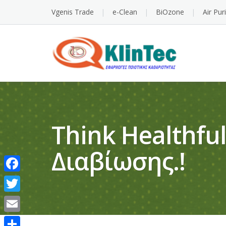
Vgenis Trade
e-Clean
BiOzone
Air Pur
Think Healthful
Διαβίωσης.!
Facebook
Twitter
Email