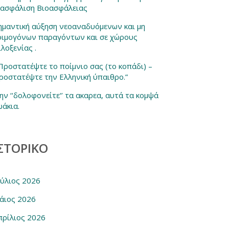
ξασφάλιση Βιοασφάλειας
ημαντική αύξηση νεοαναδυόμενων και μη
οιμογόνων παραγόντων και σε χώρους
ιλοξενίας .
 Προστατέψτε το ποίμνιο σας (το κοπάδι) –
ροστατέψτε την Ελληνική ύπαιθρο.”
ην ‘‘δολοφονείτε‘’ τα ακαρεα, αυτά τα κομψά
ωάκια.
ΣΤΟΡΙΚΌ
ούλιος 2026
άιος 2026
πρίλιος 2026