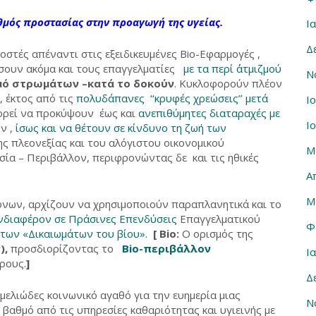
αθμός προστασίας στην προαγωγή της υγείας.
Ι
Δ
οστές απέναντι στις εξειδικευμένες Bio-Εφαρμογές ,
ουν ακόμα και τους επαγγελματίες
με τα περί ΄΄ατμιζμού
Ν
μό στρωμάτων –κατά το δοκούν
. Κυκλοφορούν πλέον
, έκτος από τις
πολυδάπανες ‘‘κρυφές χρεώσεις’’ μετά
Ι
ρεί να προκύψουν έως και
ανεπιθύμητες διαταραχές με
Ι
ν ,
ίσως και να θέτουν σε κίνδυνο τη ζωή των
 πλεονεξίας και του αλόγιστου οικονομικού
Μ
ία – Περιβάλλον, περιφρονώντας δε και τις ηθικές
Α
Μ
όνων, αρχίζουν να χρησιμοποιούν παραπλανητικά και το
νδιαφέρον σε Πράσινες Επενδύσεις
Επαγγελματικού
Φ
των «Δικαιωμάτων του βίου».
[ Bio:
Ο ορισμός της
),
προσδιορίζοντας το
Bio-περιβάλλον
Ι
ρους.
]
Δ
μελιώδες κοινωνικό αγαθό για την ευημερία μιας
Ν
 βαθμό από τις υπηρεσίες καθαριότητας και υγιεινής με