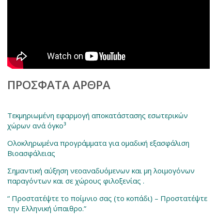
ΠΡΌΣΦΑΤΑ ΆΡΘΡΑ
Τεκμηριωμένη εφαρμογή αποκατάστασης εσωτερικών
χώρων ανά όγκο³
Ολοκληρωμένα προγράμματα για ομαδική εξασφάλιση
Βιοασφάλειας
Σημαντική αύξηση νεοαναδυόμενων και μη λοιμογόνων
παραγόντων και σε χώρους φιλοξενίας .
“ Προστατέψτε το ποίμνιο σας (το κοπάδι) – Προστατέψτε
την Ελληνική ύπαιθρο.”