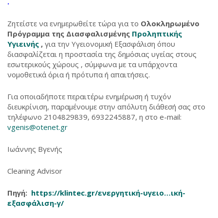
.
Ζητείστε να ενημερωθείτε τώρα για το
Ολοκληρωμένο
Πρόγραμμα της Διασφαλισμένης
Προληπτικής
Υγιεινής
,
για την Υγειονομική Εξασφάλιση όπου
διασφαλίζεται η προστασία της δημόσιας υγείας στους
εσωτερικούς χώρους , σύμφωνα με τα υπάρχοντα
νομοθετικά όρια ή πρότυπα ή απαιτήσεις.
Για οποιαδήποτε περαιτέρω ενημέρωση ή τυχόν
διευκρίνιση, παραμένουμε στην απόλυτη διάθεσή σας στο
τηλέφωνο 2104829839, 6932245887, η στο e-mail:
vgenis@otenet.gr
Ιωάννης Βγενής
Cleaning Advisor
Πηγή:
https://klintec.gr/ενεργητική-υγειο…ική-
εξασφάλιση-γ/
‎