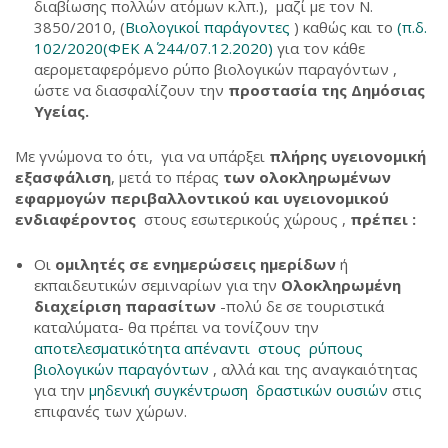
διαβίωσης πολλών ατόμων κ.λπ.), μαζί με τον Ν.
3850/2010, (
Βιολογικοί παράγοντες
) καθώς και το
(π.δ.
102/2020(ΦΕΚ Α΄ 244/07.12.2020)
για τον κάθε
αερομεταφερόμενο ρύπο βιολογικών παραγόντων ,
ώστε να διασφαλίζουν την
προστασία της Δημόσιας
Υγείας.
Με γνώμονα το ότι, για να υπάρξει
πλήρης υγειονομική
εξασφάλιση
, μετά το πέρας
των ολοκληρωμένων
εφαρμογών περιβαλλοντικού και υγειονομικού
ενδιαφέροντος
στους εσωτερικούς χώρους ,
πρέπει :
Οι
ομιλητές σε ενημερώσεις ημερίδων
ή
εκπαιδευτικών σεμιναρίων για την
Ολοκληρωμένη
διαχείριση παρασίτων
-πολύ δε σε τουριστικά
καταλύματα- θα πρέπει να τονίζουν την
αποτελεσματικότητα απέναντι στους ρύπους
βιολογικών παραγόντων
, αλλά και της αναγκαιότητας
για την
μηδενική συγκέντρωση δραστικών ουσιών
στις
επιφανές των χώρων.