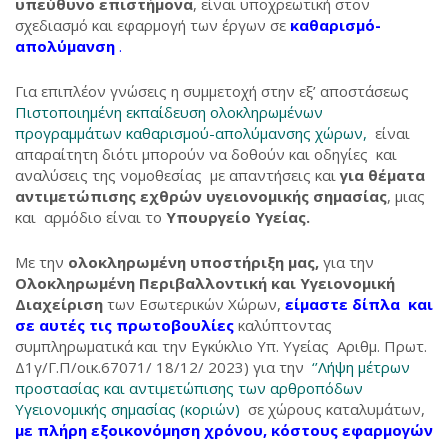
υπεύθυνο επιστήμονα
, είναι υποχρεωτική στον
σχεδιασμό και εφαρμογή των έργων σε
καθαρισμό-
απολύμανση
.
Για επιπλέον γνώσεις η συμμετοχή στην εξ’ αποστάσεως
Πιστοποιημένη εκπαίδευση ολοκληρωμένων
προγραμμάτων καθαρισμού-απολύμανσης χώρων,
είναι
απαραίτητη διότι μπορούν να δοθούν και οδηγίες και
αναλύσεις της νομοθεσίας με απαντήσεις και
για θέματα
αντιμετώπισης εχθρών υγειονομικής σημασίας
, μιας
και αρμόδιο είναι το
Υπουργείο Υγείας.
Με την
ολοκληρωμένη υποστήριξη μας,
για την
Ολοκληρωμένη Περιβαλλοντική και Υγειονομική
Διαχείριση
των Εσωτερικών Χώρων,
είμαστε δίπλα και
σε αυτές τις πρωτοβουλίες
καλύπτοντας
συμπληρωματικά και την Εγκύκλιο Υπ. Υγείας Αριθμ. Πρωτ.
Δ1γ/Γ.Π/οικ.67071/ 18/12/ 2023) για την
‘’Λήψη μέτρων
προστασίας και αντιμετώπισης των αρθροπόδων
Υγειονομικής σημασίας (κοριών)
σε χώρους καταλυμάτων,
με πλήρη εξοικονόμηση χρόνου, κόστους εφαρμογών