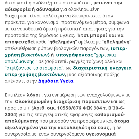
Αυτό γιατί η ανάδειξη του αυτονοήτου ,
μειώνει την
αδιαφορία ή αδυναμία
για ολοκληρωμένη
διαχείριση, είναι καλύτερα να διευκρινιστεί όταν
πρόκειται για κανονισμό- προτεινόμενα μέτρα, σύμφωνα
με τα νομοθετικά όρια ή πρότυπα ή απαιτήσεις για την
προστασία της δημόσιας υγείας.
Έτσι μπορεί και να
αποφευχθεί
κάθε ‘’
ηθελημένη’’
αμέλεια με ‘’
ηθελημένη’’
απελευθέρωση ρύπων βιολογικών παραγόντων
,
(υπερ-
χρήση βιοκτόνων)
ή
υπογράφοντας
‘’χαρτάκια
απολύμανσης ”
σε (σοβατεπί, ρωγμές τοίχων) αλλά και
‘’ατμίζοντας τα στρώματα’’
, ως
διαχειριστική ενέργεια
υπερ-χρήσης βιοκτόνων
,
μιας αξιόποινης πράξης
απέναντι στην
Δημόσια Υγεία.
Επιπλέον
λόγοι
, για ενημέρωση των ενασχολούμενων με
την
Ολοκληρωμένη διαχείριση παρασίτων
και ως
προς το υπ’ (
Αριθ. οικ. 10558/876 ΦΕΚ 984 τ. Β΄ 30-6-
2004
) για τις επαγγελματικές εφαρμογές
καθαρισμού-
απολύμανσης
που μπορούν να προσφέρουν και
άτομα
αξιολογημένα για την καταλληλότητά τους
, η δε
συνεργασία με έναν συνεργαζόμενο
υγειονομικά