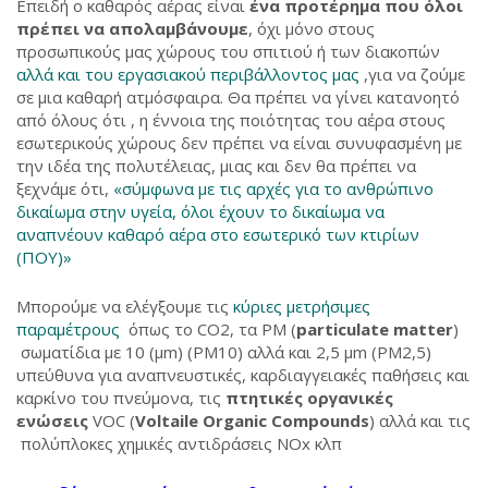
Επειδή ο καθαρός αέρας είναι
ένα προτέρημα που όλοι
πρέπει να απολαμβάνουμε
, όχι μόνο στους
προσωπικούς μας χώρους του σπιτιού ή των διακοπών
αλλά και του εργασιακού περιβάλλοντος μας
,για να ζούμε
σε μια καθαρή ατμόσφαιρα. Θα πρέπει να γίνει κατανοητό
από όλους ότι , η έννοια της ποιότητας του αέρα στους
εσωτερικούς χώρους δεν πρέπει να είναι συνυφασμένη με
την ιδέα της πολυτέλειας, μιας και δεν θα πρέπει να
ξεχνάμε ότι,
«σύμφωνα με τις αρχές για το ανθρώπινο
δικαίωμα στην υγεία, όλοι έχουν το δικαίωμα να
αναπνέουν καθαρό αέρα στο εσωτερικό των κτιρίων
(ΠΟΥ)»
Μπορούμε να ελέγξουμε τις
κύριες μετρήσιμες
παραμέτρους
όπως το CO2, τα ΡΜ (
particulate matter
)
σωματίδια με 10 (μm) (PM10) αλλά και 2,5 μm (PM2,5)
υπεύθυνα για αναπνευστικές, καρδιαγγειακές παθήσεις και
καρκίνο του πνεύμονα, τις
πτητικές οργανικές
ενώσεις
VOC (
Voltaile Organic Compounds
) αλλά και τις
πολύπλοκες χημικές αντιδράσεις NOx κλπ