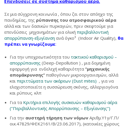
Επενδύσεις σε σύστημα καθαρισμού αέρα.
Σε μια σύγχρονη κοινωνία , όπου ζει στον απόηχο της
πανδημίας, της
ρύπανσης του ατμοσφαιρικού αέρα
αλλά και των δασικών πυρκαγιών, πριν σκεφτούμε για
επενδύσεις μηχανημάτων για ολική
περιβαλλοντική
απορρύπανση-εξυγίανση
ανά όγκο³ (Indoor Air Quality),
θα
πρέπει να γνωρίζουμε
:
Για την υποχρεωτικότητα του
τακτικού καθαρισμού –
απορρύπανσης
(Deep-Depollution ) , μια δομημένη
εφαρμογή για ενδελεχή καθαριότητα
‘’μηχανικής
απομάκρυνσης’’
παθογόνων μικροοργανισμών, αλλά
και
περιττώματα των ακάρεων (Dust mites)
, για να
ελαχιστοποιείτε η συσσώρευση σκόνης, αλλεργιογόνα
και ρύπους. κλπ
Για τα
Κριτήρια επιλογής συσκευών καθαρισμού αέρα
(’’Περιβαλλοντικής Απορρύπανσης – Εξυγίανσης’’)
Για την
αυστηρή τήρηση των νόμων
Αριθμ.Υ1γ/Γ.Π/
οικ.47829/ΦΕΚ2161/Β/23.06.2017), (κατοικίες χώρους