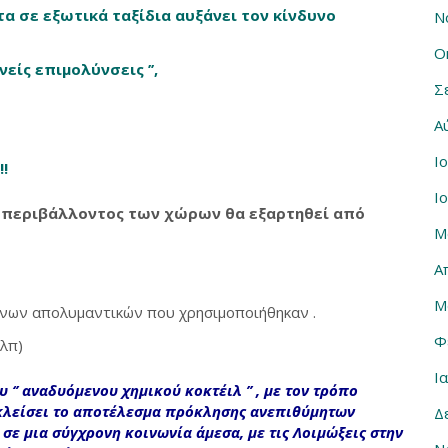
α σε εξωτικά ταξίδια αυξάνει τον κίνδυνο
Ν
Ο
είς επιμολύνσεις ’’,
Σ
Α
Ι
!!
Ι
 περιβάλλοντος των χώρων θα εξαρτηθεί από
Μ
Α
Μ
όνων απολυμαντικών που χρησιμοποιήθηκαν .
Φ
κλπ)
Ι
ου
‘’ αναδυόμενου χημικού κοκτέιλ ’’
, με τον τρόπο
κλείσει το αποτέλεσμα πρόκλησης ανεπιθύμητων
Δ
σε μια σύγχρονη κοινωνία άμεσα, µε τις
Λοιμώξεις στην