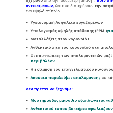
όχι μόνο
από την ‘’ασύμμετρη απαλή ’’,
πριν απ
αντικειμένων
,
ώστε να διατηρήσουν
την ασφά
ένα υψηλό επίπεδο.
Υγειονομική Ασφάλεια εργαζομένων
Υπολογισμός υψηλής απόδοσης (
PPM
)
γι
Μεταλλάξεις στον κορονοϊό !
Ανθεκτικότητα του κορονοϊού στα απολ
Οι επιπτώσεις των απολυμαντικών μαζί
περιβάλλον
Η εκτίμηση του επαγγελματικού κινδύνο
Ακούσια παραλείψει απολύμανσης
σε κά
Δεν πρέπει να ξεχνάμε:
Μυστηριώδες μικρόβιο εξαπλώνεται «αθ
Ανθεκτικού τύπου βακτήρια «φωλιάζουν