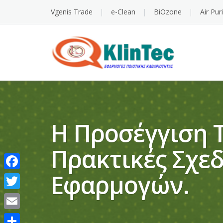
Vgenis Trade
e-Clean
BiOzone
Air Pur
Η Προσέγγιση 
Πρακτικές Σχε
Εφαρμογών.
Facebook
Twitter
Email