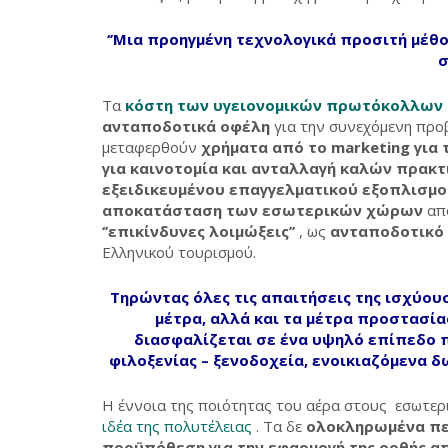
‘’Μια προηγμένη τεχνολογικά προσιτή μέθο
σ
Τα
κόστη των υγειονομικών πρωτόκολλων 
ανταποδοτικά οφέλη
για την συνεχόμενη προ
μεταφερθούν
χρήματα από το marketing για 
για καινοτομία και ανταλλαγή καλών πρακτ
εξειδικευμένου επαγγελματικού εξοπλισμο
αποκατάσταση των εσωτερικών χώρων
απ
‘’επικίνδυνες λοιμώξεις’’
, ως
ανταποδοτικό
Ελληνικού τουρισμού.
Τηρώντας όλες τις απαιτήσεις της ισχύου
μέτρα, αλλά και τα μέτρα προστασίας
διασφαλίζεται σε ένα υψηλό επίπεδο π
φιλοξενίας – ξενοδοχεία, ενοικιαζόμενα δ
Η έννοια της ποιότητας του αέρα στους εσωτερ
ιδέα της πολυτέλειας
. Τα δε
ολοκληρωμένα πε
προϋπόθεση για
την εφαρμογή της ορθής α