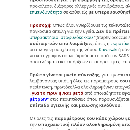
προκαλέσει διάφορες αλλεργικές αντιδράσεις, α
επικινδυνότητα
σε ασθενείς
με υπερευαισθησ
Προσοχή:
Όπως όλοι γνωρίζουμε τις τελευταίες
παγκόσμια απειλή για την υγεία.
Δεν θα πρέπει
υπερβακτήριο σταφυλόκοκκου
”(Staphylococcus 
σούπερ-ιών από λοιμώξεις
, όπως η
φυματίω
αιτιολογική συσχέτιση της νόσου
Kawasaki
ή σύν
να καταγράφονται ως ”κρούσματα από τον SARS 
αποτελέσματα και υπάρξουν οι απαραίτητες επιστ
Πρώτα γίνεται μνεία σύνταξης,
για την
επισ
λαμβάνοντας υπόψη όλες τις παραμέτρους
του
περίπτωση, πρωτόκολλα ολοκληρωμένων επαγγελ
,
για το πριν ή /και μετά
από οποιαδήποτε εφαρ
μέτρων’’
στις περιπτώσεις όπου παρουσιάζεται
επίπεδο υγιεινής και μείωσης κινδύνου.
Με όλες τις
παραμέτρους του κάθε χώρου ξ
την
υποχρεωτική
πλέον ολοκληρωμένη απο