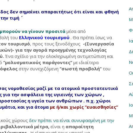
Α
δος δεν σημαίνει απαραιτήτως ότι είναι και φθηνή
την τιμή ΄΄
Μ
Φ
μπορούν να γίνουν προσιτά
μέσα από
βολή του
Ελληνικού τουρισμού
. Θα πρέπει ίσως να
Ι
τον τουρισμό
, προς τους ξενοδόχους
-(
Συνεργασία
ικών)-
για την
αγορά
προηγμένης τεχνολογίας
Δ
ύ.
Ένα σχέδιο για την ολοκληρωμένη αντιμετώπιση και
Ν
ό
‘‘μολυσματικούς παράγοντες’’
με ιδιαίτερα
 όφελος
στην συνεχιζόμενη
‘’σωστή προβολή’’
του
Ο
Σ
σας νομοθεσίας μαζί με τα ατομικά προστατευτικά
Α
 για την ασφάλεια της υγιεινής των χώρων ,
ροστασίας η υγεία των ανθρώπων . π.χ. χώροι
Ι
ωμάτια, και για άτομα
με ή/και χωρίς ‘’ευαισθησίες’’
Μ
ικούς χώρους
δεν πρέπει να είναι συνυφασμένη με την
Α
ριβαλλοντικά μέτρα,
είναι η
απαραίτητη
πολύμανσης .
Η είσπνευσή τους μπορεί να