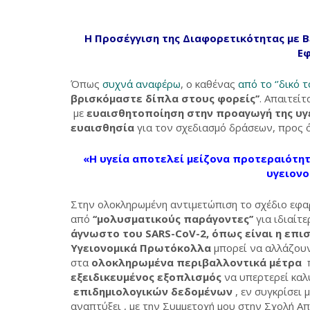
Η Προσέγγιση της Διαφορετικότητας με 
Ε
Όπως
συχνά αναφέρω
, ο καθένας
από το ‘’δικό τ
βρισκόμαστε δίπλα στους φορείς’’
. Απαιτεί
με
ευαισθητοποίηση στην προαγωγή της υγ
ευαισθησία
για τον σχεδιασμό δράσεων, προς 
«Η υγεία αποτελεί μείζονα προτεραιότη
υγειονο
Στην ολοκληρωμένη αντιμετώπιση το σχέδιο εφ
από
‘‘μολυσματικούς παράγοντες’’
για ιδιαίτ
άγνωστο του SARS-CoV-2, όπως είναι η επι
Υγειονομικά Πρωτόκολλα
μπορεί να αλλάζου
στα
ολοκληρωμένα περιβαλλοντικά μέτρα
π
εξειδικευμένος εξοπλισμός
να υπερτερεί καλ
επιδημιολογικών δεδομένων
, εν συγκρίσει μ
αναπτύξει , με την Συμμετοχή μου στην Σχολή 