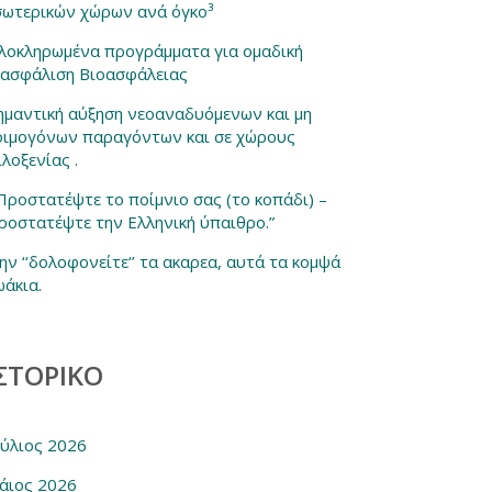
σωτερικών χώρων ανά όγκο³
λοκληρωμένα προγράμματα για ομαδική
ξασφάλιση Βιοασφάλειας
ημαντική αύξηση νεοαναδυόμενων και μη
οιμογόνων παραγόντων και σε χώρους
ιλοξενίας .
 Προστατέψτε το ποίμνιο σας (το κοπάδι) –
ροστατέψτε την Ελληνική ύπαιθρο.”
ην ‘‘δολοφονείτε‘’ τα ακαρεα, αυτά τα κομψά
ωάκια.
ΣΤΟΡΙΚΌ
ούλιος 2026
άιος 2026