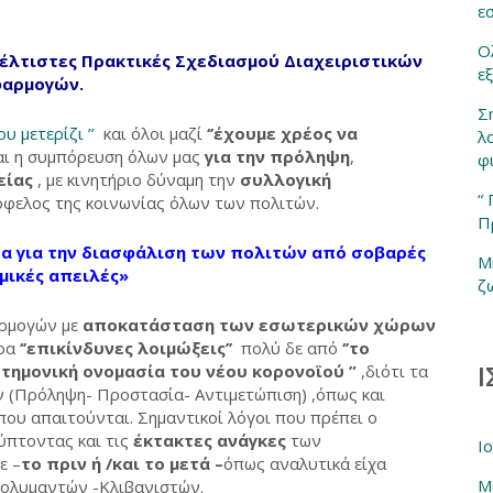
ε
Ο
Βέλτιστες Πρακτικές Σχεδιασμού Διαχειριστικών
ε
φαρμογών.
Σ
ου μετερίζι ’’
και όλοι μαζί
‘’έχουμε χρέος να
λ
ται η συμπόρευση όλων μας
για την πρόληψη
,
φ
είας
, με κινητήριο δύναμη την
συλλογική
“
όφελος της κοινωνίας όλων των πολιτών.
Π
τα για την διασφάλιση των πολιτών από σοβαρές
Μ
μικές απειλές»
ζ
αρμογών με
αποκατάσταση των εσωτερικών χώρων
ερα
‘’επικίνδυνες λοιμώξεις’’
πολύ δε από
‘’το
Ι
στημονική ονομασία του νέου κορονοϊού ”
,διότι τα
ν (Πρόληψη- Προστασία- Αντιμετώπιση) ,όπως και
ου απαιτούνται. Σημαντικοί λόγοι που πρέπει ο
ύπτοντας και τις
έκτακτες ανάγκες
των
Ι
ε –
το πριν ή /και το μετά –
όπως αναλυτικά είχα
Μ
Απολυμαντών -Κλιβανιστών.