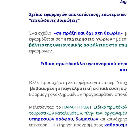
Δημ
Σχέδιο εφαρμογών αποκατάστασης εσωτερικώ
‘’επικίνδυνες λοιμώξεις’’
Ένα σχέδιο
–σε πράξη και όχι στη θεωρία–
εφαρμόζεται σε
’’ επιχειρήσεις χώρων ’’
με επ
βέλτιστης υγειονομικής ασφάλειας στο επι
εφαρμογών .
Ειδικό πρωτόκολλο υγειονομικού περι
κα
Θέλει προσοχή στη λεπτομέρεια για τα περί Υποχ
βεβαιωμένη επαγγελματική εκπαίδευση ε
Εφαρμογή ολοκληρωμένων προγραμμάτων απολύ
Μελετώντας το
ΠΑΡΑΡΤΗΜΑ Ι Ειδικό πρωτόκολλο
τουριστικών καταλυμάτων, πλην των οργανωμέ
υπηρεσιών ορόφου, δωματίων
και κοινόχρη
επέκταση Η 1.)Τήρηση προγράμματος
καθαρισμο