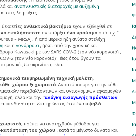
Μ
λλά και
αναπνευστικές διαταραχές με αυξημένη
ία
στις λοιμώξεις.
Φ
Ι
 δεκαετίες
ανθεκτικά βακτήρια
έχουν εξελιχθεί σε
 να εκπλήσσεστε
αν υπάρξει
ένα κρούσμα
από π.χ. “
Δ
Aureus – MRSA), ή από μερικά ήδη ανίατα στελέχη
ση
και η
γονόρροια
, ή/και από την χρονική και
Ν
δρομο Kawasaki με τον SARS COV-2 (τον νέο κορονοϊό) ,
COV-2 (τον νέο κορονοϊό)” έως ότου βγουν τα
Ι
ημονικές διευκρινίσεις. κλπ.
Ι
τημονικά τεκμηριωμένη τεχνική μελέτη
,
Μ
 κάθε χώρου ξεχωριστά
. Αναπτύσσουμε για την κάθε
ματικών περιβαλλοντικών και υγειονομικών εφαρμογών
Α
μογή, αλλά και την ‘
’ανάγκη εισαγωγής πρόσθετων
Μ
 επικινδυνότητα, διατηρώντας έτσι ένα
υψηλό
Φ
εχωριστά
, πρέπει να ανατηχθούν μέθοδοι για
Ι
κατάσταση του χώρου ,
κατά το μέγιστο δυνατό και
Δ