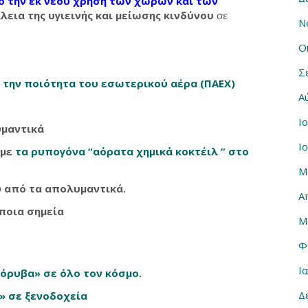
ό την εκ νέου χρήση των χώρων και των
λεια της υγιεινής και μείωσης κινδύνου
σε
Ν
Ο
Σ
α την ποιότητα του εσωτερικού αέρα (ΠΑΕΧ)
Α
Ι
υμαντικά
Ι
 με
τα ρυπογόνα “αόρατα χημικά κοκτέιλ ” στο
Μ
υ από τα απολυμαντικά.
Α
ποια σημεία
Μ
Φ
Ι
όρυβα» σε όλο τον κόσμο.
Δ
» σε ξενοδοχεία