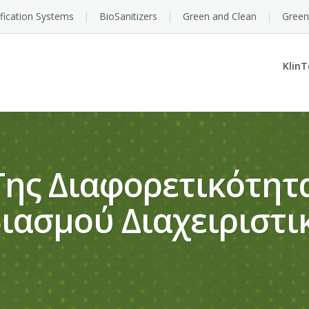
ification Systems
BioSanitizers
Green and Clean
Green
KlinT
Της Διαφορετικότητα
διασμού Διαχειριστ