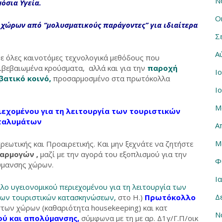
Ν
όσια Υγεία.
Ο
ν χώρων
από ‘‘μολυσματικούς παράγοντες’’ για ιδιαίτερα
Σ
Α
με όλες καινοτόμες τεχνολογικά μεθόδους που
ιβεβαιωμένα κρούσματα, αλλά και για την
παροχή
Ι
βατικό κοινό,
προσαρμοσμένο στα πρωτόκολλα
Ι
Μ
εχομένου για τη λειτουργία των τουριστικών
ταλυμάτων
Α
Μ
ρεωτικής και Προαιρετικής. Και μην ξεχνάτε να ζητήστε
φαρμογών
,
μαζί με την αγορά του εξοπλισμού για την
Φ
μανσης χώρων.
Ι
 υγειονομικού περιεχομένου για τη λειτουργία των
Δ
νων τουριστικών κατασκηνώσεων,
στο Η.)
Πρωτόκολλο
στων χώρων (καθαριότητα housekeeping) και κατ
Ν
ύ και απολύμανσης,
σύμφωνα με τη με αρ. Δ1γ/Γ.Π/οικ