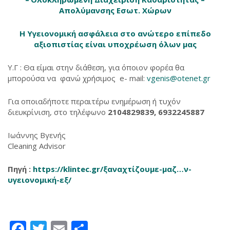
Απολύμανσης Εσωτ. Χώρων
Η Υγειονομική ασφάλεια στο ανώτερο επίπεδο
αξιοπιστίας είναι υποχρέωση όλων μας
Υ.Γ : Θα είμαι στην διάθεση, για όποιον φορέα θα
μπορούσα να φανώ χρήσιμος e- mail:
vgenis@otenet.gr
Για οποιαδήποτε περαιτέρω ενημέρωση ή τυχόν
διευκρίνιση, στο τηλέφωνο
2104829839, 6932245887
Ιωάννης Βγενής
Cleaning Advisor
Πηγή :
https://klintec.gr/ξαναχτίζουμε-μαζ…ν-
υγειονομική-εξ/
‎
Facebook
Twitter
Email
Μοιραστείτε