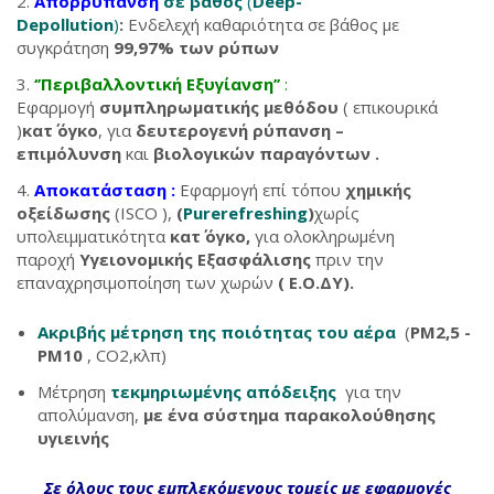
Απορρύπανση
σε βάθος
(
Deep-
Depollution
)
:
Ενδελεχή καθαριότητα σε βάθος με
συγκράτηση
99,97% των ρύπων
‘’Περιβαλλοντική Εξυγίανση’’
:
Εφαρμογή
συμπληρωματικής μεθόδου
( επικουρικά
)
κατ΄ όγκο
, για
δευτερογενή ρύπανση –
επιμόλυνση
και
βιολογικών παραγόντων .
Αποκατάσταση :
Εφαρμογή επί τόπου
χημικής
οξείδωσης
(ISCO ),
(
Purerefreshing
)
χωρίς
υπολειμματικότητα
κατ΄ όγκο,
για ολοκληρωμένη
παροχή
Υγειονομικής Εξασφάλισης
πριν την
επαναχρησιμοποίηση των χωρών
( Ε.Ο.ΔΥ).
Ακριβής μέτρηση της ποιότητας του αέρα
(
PM2,5 -
PM10
, CO2,κλπ)
Μέτρηση
τεκμηριωμένης απόδειξης
για την
απολύμανση,
με ένα σύστημα παρακολούθησης
υγιεινής
Σε όλους τους εμπλεκόμενους τομείς με εφαρμογές