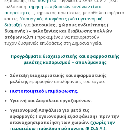
εξάπλωσης του
δυνητικά
’’ άγνωστου SARS-CoV-2’’ ,κλπ
αλλά και η
τήρηση των βασικών κανόνων είναι
απαραίτητες
, τηρώντας πρωτίστως με κάθε λεπτομέρεια
και τις
Υπουργικές Αποφάσεις (νέα υγειονομική
διάταξη)
για (
κατοικίες , χώρους ενδιαίτησης (
διαμονής ) – φιλοξενίας και διαβίωσης πολλών
ατόμων κ.λπ.)
προκειμένου να περιοριστούν
τυχόν δυσμενείς επιδράσεις στη Δημόσια Υγεία.
Προγράμματα διαχειριστικής και εφαρμοστικής
μελέτης καθαρισμού – απολύμανσης
Σύνταξη διαχειριστικής και εφαρμοστικής
μελέτης
εφαρμογών απολύμανσης του έργου.
Πιστοποιητικό Επιμόρφωσης.
Υγιεινή και Ασφάλεια εργαζομένων.
Υγειονομική Ασφάλεια για μετά τις
εφαρμογές ( υγειονομική εξασφάλιση) πριν την
επαναχρησιμοποίηση των χωρών.
(χωρίς την
περαιτέρω πρόκληση ρύπανσης (Ε.Ο.Δ.Υ.).