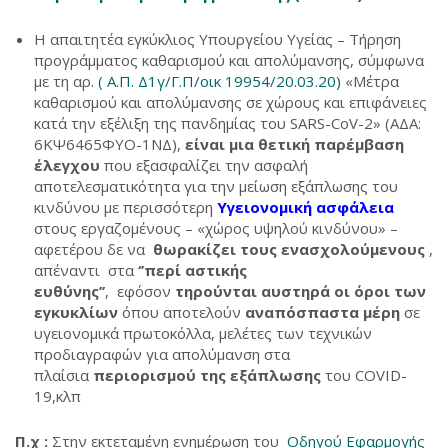
Η απαιτητέα εγκύκλιος Υπουργείου Υγείας – Τήρηση
προγράμματος καθαρισμού και απολύμανσης, σύμφωνα
με τη αρ.
( Α.Π. Δ1γ/Γ.Π/οικ 19954/20.03.20)
«Μέτρα
καθαρισμού και απολύμανσης σε χώρους και επιφάνειες
κατά την εξέλιξη της πανδημίας του SARS-CoV-2» (ΑΔΑ:
6ΚΨ6465ΦΥΟ-1ΝΔ),
είναι μια θετική παρέμβαση
έλεγχου
που εξασφαλίζει την ασφαλή
αποτελεσματικότητα για την μείωση εξάπλωσης του
κινδύνου με περισσότερη
Υγειονομική ασφάλεια
στους εργαζομένους – «χώρος υψηλού κινδύνου» –
αφετέρου δε να
θωρακίζει τους ενασχολούμενους
,
απέναντι στα
‘’περί αστικής
ευθύνης’’
, εφόσον
τηρούνται αυστηρά
οι όροι των
εγκυκλίων
όπου αποτελούν
αναπόσπαστα μέρη
σε
υγειονομικά πρωτοκόλλα, μελέτες των τεχνικών
προδιαγραφών για απολύμανση στα
πλαίσια
περιορισμού της εξάπλωσης
του COVID-
19,κλπ
Π.χ :
Στην εκτεταμένη ενημέρωση του
Οδηγού Εφαρμογής