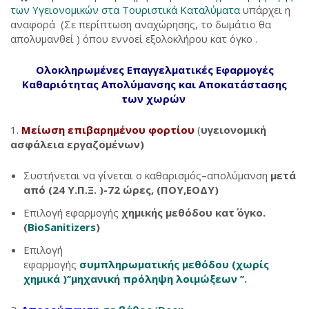
των Υγειονομικών στα Τουριστικά Καταλύματα
υπάρχει η
αναφορά (Σε περίπτωση αναχώρησης, το δωμάτιο θα
απολυμανθεί ) όπου εννοεί εξολοκλήρου κατ όγκο .
Ολοκληρωμένες Επαγγελματικές Εφαρμογές
Καθαριότητας Απολύμανσης και Αποκατάστασης
των χωρών
Μείωση επιβαρημένου φορτίου
(
υγειονομική
ασφάλεια εργαζομένων)
Συστήνεται να γίνεται ο καθαρισμός
–
απολύμανση
μετά
από (24 Υ.Π.Ξ. )-72 ώρες, (ΠΟΥ,ΕΟΔΥ)
Επιλογή εφαρμογής
χημικής μεθόδου
κατ΄ όγκο.
(
BioSanitizers
)
Επιλογή
εφαρμογής
συμπληρωματικής μεθόδου (χωρίς
χημικά )
‘’μηχανική πρόληψη λοιμώξεων ’’.