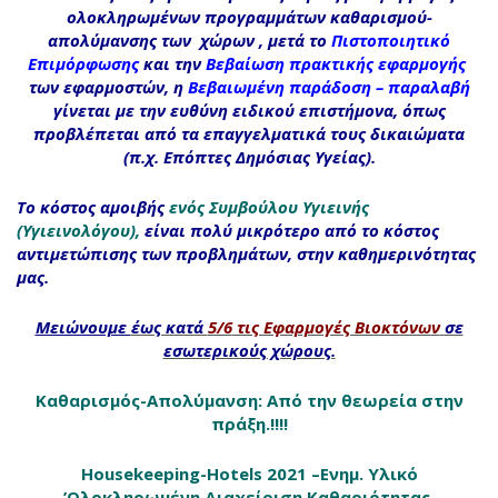
ολοκληρωμένων προγραμμάτων καθαρισμού-
απολύμανσης των χώρων , μετά το
Πιστοποιητικό
Επιμόρφωσης
και την
Βεβαίωση πρακτικής εφαρμογής
των εφαρμοστών, η
Βεβαιωμένη παράδοση – παραλαβή
γίνεται με την ευθύνη ειδικού επιστήμονα, όπως
προβλέπεται από τα επαγγελματικά τους δικαιώματα
(π.χ. Επόπτες Δημόσιας Υγείας).
Το κόστος αμοιβής
ενός Συμβούλου Υγιεινής
(Υγιεινολόγου),
είναι πολύ μικρότερο από το κόστος
αντιμετώπισης των προβλημάτων, στην καθημερινότητας
μας.
Μειώνουμε
έως κατά
5/6
τις Εφαρμογές Βιοκτόνων
σε
εσωτερικούς χώρους.
Καθαρισμός-Απολύμανση: Από την θεωρεία στην
πράξη.!!!!
Housekeeping-Hotels 2021 –Ενημ. Υλικό
–’Ολοκληρωμένη Διαχείριση Καθαριότητας –