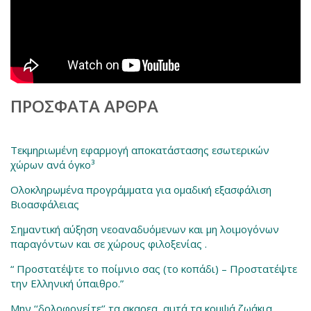
ΠΡΌΣΦΑΤΑ ΆΡΘΡΑ
Τεκμηριωμένη εφαρμογή αποκατάστασης εσωτερικών
χώρων ανά όγκο³
Ολοκληρωμένα προγράμματα για ομαδική εξασφάλιση
Βιοασφάλειας
Σημαντική αύξηση νεοαναδυόμενων και μη λοιμογόνων
παραγόντων και σε χώρους φιλοξενίας .
“ Προστατέψτε το ποίμνιο σας (το κοπάδι) – Προστατέψτε
την Ελληνική ύπαιθρο.”
Μην ‘‘δολοφονείτε‘’ τα ακαρεα, αυτά τα κομψά ζωάκια.