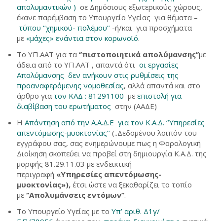
απολυμαντικών )
σε Δημόσιους εξωτερικούς χώρους,
έκανε παρέμβαση το Υπουργείο Υγείας για θέματα –
τύπου ‘‘χημικού- πολέμου’’
-ή/και για προσχήματα
με
«μάχες» ενάντια στον κορωνοϊό
.
Το ΥΠ.ΑΑΤ για τα
‘’πιστοποιητικά απολύμανσης’’
με
άδεια από το ΥΠ.ΑΑΤ , απαντά ότι
οι εργασίες
Απολύμανσης δεν ανήκουν στις ρυθμίσεις της
προαναφερόμενης νομοθεσίας
, αλλά απαντά και στο
άρθρο για
τον ΚΑΔ : 81291100
με
επιστολή για
διαβίβαση του ερωτήματος
στην (ΑΑΔΕ)
Η
Απάντηση από την Α.Α.Δ.Ε για τον Κ.Α.Δ. ‘’Υπηρεσίες
απεντόμωσης-μυοκτονίας’’
(..Δεδομένου λοιπόν του
εγγράφου σας, σας ενημερώνουμε πως η Φορολογική
Διοίκηση σκοπεύει να προβεί στη δημιουργία Κ.Α.Δ. της
μορφής 81.29.11.03 με ενδεικτική
περιγραφή
«Υπηρεσίες απεντόμωσης-
μυοκτονίας»),
έτσι ώστε να ξεκαθαρίζει το τοπίο
με
‘’Απολυμάνσεις εντόμων’’
.
Το Υπουργείο Υγείας με το
Υπ’ αριθ. Δ1γ/