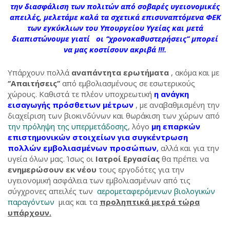
την διασφάλιση των πολιτών από σοβαρές υγειονομικές
απειλές, μελετάμε καλά τα σχετικά επισυναπτόμενα ΦΕΚ
των εγκύκλιων του Υπουργείου Υγείας και μετά
διαπιστώνουμε γιατί
οι ‘’χρονοκαθυστερήσεις’’ μπορεί
να μας κοστίσουν ακριβά !!!.
Υπάρχουν πολλά
αναπάντητα ερωτήματα
, ακόμα και με
‘’Απαιτήσεις’’
από εμβολιασμένους σε εσωτερικούς
χώρους. Καθιστά τε πλέον υποχρεωτική
η ανάγκη
εισαγωγής πρόσθετων μέτρων
, με αναβαθμισμένη την
διαχείριση των βιοκινδύνων και θωράκιση των χώρων από
την πρόληψη της υπερμετάδοσης
, λόγο
μη επαρκών
επιστημονικών στοιχείων για συγκέντρωση
πολλών εμβολιασμένων προσώπων
,
αλλά και για την
υγεία όλων μας. Ίσως οι
Ιατροί Εργασίας
θα πρέπει να
ενημερώσουν εκ νέου
τους εργοδότες για την
υγειονομική ασφάλεια των εμβολιασμένων από τις
σύγχρονες απειλές των
αερομεταφερόμενων βιολογικών
παραγόντων
μιας και τα
προληπτικά μετρά τώρα
υπάρχουν.