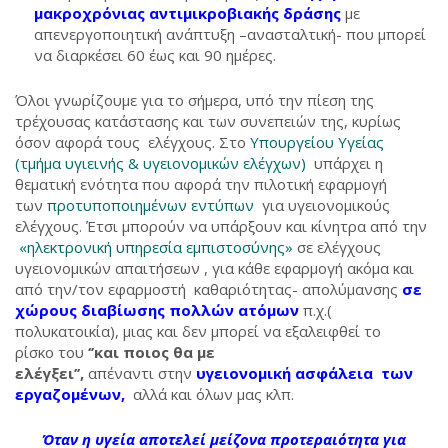
μακροχρόνιας αντιμικροβιακής δράσης
με
απενεργοποιητική ανάπτυξη –ανασταλτική- που μπορεί
να διαρκέσει 60 έως και 90 ημέρες.
Όλοι γνωρίζουμε για το σήμερα, υπό την πίεση της
τρέχουσας κατάστασης και των συνεπειών της, κυρίως
όσον αφορά τους ελέγχους. Στο
Υπουργείου Υγείας
(τμήμα υγιεινής & υγειονομικών ελέγχων)
υπάρχει η
θεματική ενότητα που αφορά την πιλοτική εφαρμογή
των
προτυποποιημένων εντύπων
για υγειονομικούς
ελέγχους. Έτσι μπορούν να υπάρξουν και κίνητρα από την
«ηλεκτρονική υπηρεσία εμπιστοσύνης»
σε ελέγχους
υγειονομικών απαιτήσεων , για κάθε εφαρμογή ακόμα και
από την/τον εφαρμοστή καθαριότητας- απολύμανσης
σε
χώρους διαβίωσης πολλών ατόμων
π.χ.(
πολυκατοικία), μιας και δεν μπορεί να εξαλειφθεί το
ρίσκο του
‘’και ποιος θα με
ελέγξει’’,
απέναντι στην
υγειονομική ασφάλεια των
εργαζομένων,
αλλά και όλων μας κλπ.
Όταν η υγεία αποτελεί μείζονα προτεραιότητα για