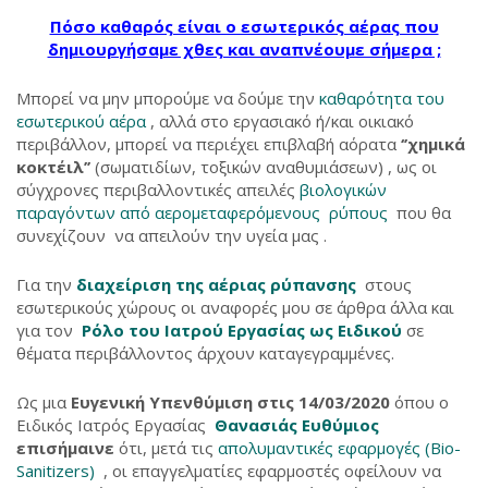
Πόσο καθαρός είναι ο εσωτερικός αέρας που
δημιουργήσαμε χθες και αναπνέουμε σήμερα ;
Μπορεί να μην μπορούμε να δούμε την
καθαρότητα του
εσωτερικού αέρα
, αλλά στο εργασιακό ή/και οικιακό
περιβάλλον, μπορεί να περιέχει επιβλαβή αόρατα
‘’χημικά
κοκτέιλ’’
(σωματιδίων, τοξικών αναθυμιάσεων) , ως οι
σύγχρονες περιβαλλοντικές απειλές
βιολογικών
παραγόντων από αερομεταφερόμενους ρύπους
που θα
συνεχίζουν να απειλούν την υγεία μας .
Για την
διαχείριση της αέριας ρύπανσης
στους
εσωτερικούς χώρους οι αναφορές μου σε άρθρα άλλα και
για τον
Ρόλο του Ιατρού Εργασίας ως Ειδικού
σε
θέματα περιβάλλοντος άρχουν καταγεγραμμένες.
Ως μια
Ευγενική Υπενθύμιση στις
14/03/2020
όπου ο
Ειδικός Ιατρός Εργασίας
Θανασιάς Ευθύμιος
επισήμαινε
ότι, μετά τις
απολυμαντικές εφαρμογές (Bio-
Sanitizers)
, οι επαγγελματίες εφαρμοστές οφείλουν να