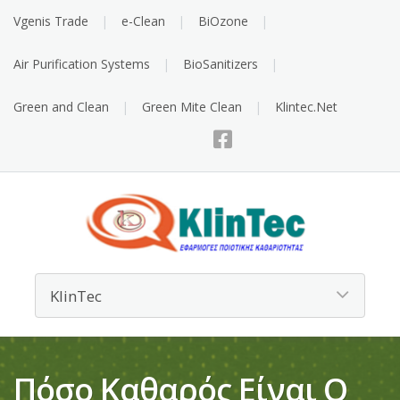
Vgenis Trade
e-Clean
BiOzone
Air Purification Systems
BioSanitizers
Green and Clean
Green Mite Clean
Klintec.Net
Πόσο Καθαρός Είναι Ο