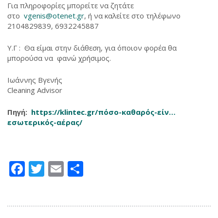
Για πληροφορίες μπορείτε να ζητάτε
στο
vgenis@otenet.gr
, ή να καλείτε στο τηλέφωνο
2104829839, 6932245887
Υ.Γ : Θα είμαι στην διάθεση, για όποιον φορέα θα
μπορούσα να φανώ χρήσιμος.
Ιωάννης Βγενής
Cleaning Advisor
Πηγή:
https://klintec.gr/πόσο-καθαρός-είν…
εσωτερικός-αέρας/
Facebook
Twitter
Email
Μοιραστείτε