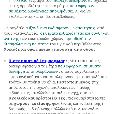
Γ.Π/78956
έγγραφο του
παρέχει διευκρινίσεις
σχετικά
με τις αρμοδιότητες και τα μέτρα
που αφορούν
σε θέματα διενέργειας απολυμάνσεων
, για να
εξαλείφονται και οι διαστρεβλώσεις.
Το ραγδαία
αυξανόμενο ενδιαφέρον με απαιτήσεις
από
τους καταναλωτές,
σε θέματα καθαριότητας και συνθηκών
υγιεινής
των εσωτερικών χώρων,
προσδοκά την
διασφαλισμένη ποιότητα
του υγιεινού περιβάλλοντος.
Χρειάζεται όμως μεγάλη προσοχή από όλους:
Πιστοποιητικό Επιμόρφωσης:
Μετά και από τις
διευκρινήσεις για τα μέτρα
που αφορούν σε θέματα
διενέργειας απολυμάνσεων
, όποιος ασχολείται με
εφαρμογή καθαρισμού-απολύμανσης –με οποιονδήποτε
τρόπο- θα πρέπει να είναι
Πιστοποιημένος
(π.χ.
απόφοιτος της σχολής απολυμαντών ή άλλης
ειδικότητας κατάλληλα εκπαιδευμένης), από τις
σχολικές καθαρίστριες/
τές
, τις καθαρίστριες/τές
σε
χώρους εστίασης
, φιλοξενίας και ενδιαίτησης (
διαμονής ) – διαβίωσης πολλών ατόμων, Μονάδων