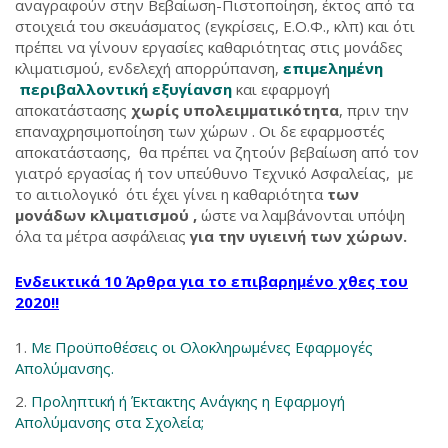
αναγραφούν στην Βεβαίωση-Πιστοποίηση, έκτος από τα
στοιχειά του σκευάσματος (εγκρίσεις, Ε.Ο.Φ., κλπ) και ότι
πρέπει να γίνουν εργασίες καθαριότητας στις μονάδες
κλιματισμού, ενδελεχή απορρύπανση,
επιμελημένη
περιβαλλοντική εξυγίανση
και εφαρμογή
αποκατάστασης
χωρίς υπολειμματικότητα
, πριν την
επαναχρησιμοποίηση των χώρων . Οι δε εφαρμοστές
αποκατάστασης, θα πρέπει να ζητούν βεβαίωση από τον
γιατρό εργασίας ή τον υπεύθυνο Τεχνικό Ασφαλείας, με
το αιτιολογικό ότι έχει γίνει η καθαριότητα
των
μονάδων κλιματισμού ,
ώστε να λαμβάνονται υπόψη
όλα τα μέτρα ασφάλειας
για την υγιεινή των χώρων.
Ενδεικτικά 10 Άρθρα για το επιβαρημένο χθες του
2020!!
Με Προϋποθέσεις οι Ολοκληρωμένες Εφαρμογές
Απολύμανσης.
Προληπτική ή Έκτακτης Ανάγκης η Εφαρμογή
Απολύμανσης στα Σχολεία;