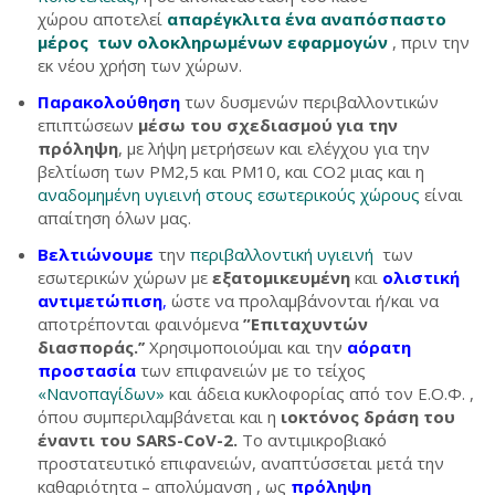
χώρου αποτελεί
απαρέγκλιτα ένα αναπόσπαστο
μέρος των ολοκληρωμένων εφαρμογών
, πριν την
εκ νέου χρήση των χώρων.
Παρακολούθηση
των δυσμενών περιβαλλοντικών
επιπτώσεων
μέσω του σχεδιασμού για την
πρόληψη
, με λήψη μετρήσεων και ελέγχου για την
βελτίωση των PM2,5 και PM10, και CO2 μιας και η
αναδομημένη υγιεινή στους εσωτερικούς χώρους
είναι
απαίτηση όλων μας.
Βελτιώνουμε
την
περιβαλλοντική υγιεινή
των
εσωτερικών χώρων με
εξατομικευμένη
και
ολιστική
αντιμετώπιση
,
ώστε να προλαμβάνονται ή/και να
αποτρέπονται φαινόμενα
”Επιταχυντών
διασποράς.’’
Χρησιμοποιούμαι και την
αόρατη
προστασία
των επιφανειών με το τείχος
«Νανοπαγίδων»
και άδεια κυκλοφορίας από τον Ε.Ο.Φ. ,
όπου συμπεριλαμβάνεται και η
ιοκτόνος δράση του
έναντι του SARS-CoV-2.
Το αντιμικροβιακό
προστατευτικό επιφανειών, αναπτύσσεται μετά την
καθαριότητα – απολύμανση , ως
πρόληψη