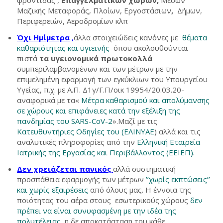
φροντίδας ,
Επαγγελματικών χώρων,
Μέσων
Μαζικής Μεταφοράς, Πλοίων, Εργοστάσιων
,
Δήμων,
Περιφερειών, Αεροδρομίων κλπ
Όχι Ημίμετρα
,
άλλα στοιχειώδεις κανόνες με
θέματα
καθαριότητας και υγιεινής
όπου ακολουθούνται
πιστά
τα υγειονομικά πρωτοκολλά
συμπεριλαμβανομένων και των μέτρων
με την
επιμελημένη εφαρμογή των εγκύκλιων του Υπουργείου
Υγείας, π.χ. με Α.Π. Δ1γ/Γ.Π/οικ 19954/20.03.20-
αναφορικά με τα«
Μέτρα καθαρισμού και απολύμανσης
σε χώρους και επιφάνειες κατά την εξέλιξη της
πανδημίας του SARS-CoV-2
».Μαζί με τις
Κατευθυντήριες Οδηγίες του (ΕΛΙΝΥΑΕ
) αλλά και τις
αναλυτικές πληροφορίες από την
Ελληνική Εταιρεία
Ιατρικής της Εργασίας και Περιβάλλοντος (ΕΕΙΕΠ).
Δεν χρειάζεται πανικός
αλλά συστηματική
προσπάθεια εφαρμογής των μέτρων
’’χωρίς εκπτώσεις’’
και χωρίς εξαιρέσεις
από όλους μας. Η έννοια της
ποιότητας του αέρα στους εσωτερικούς χώρους
δεν
πρέπει να είναι συνυφασμένη με την ιδέα της
πολυτέλειας,
η δε αποκατάσταση του κάθε