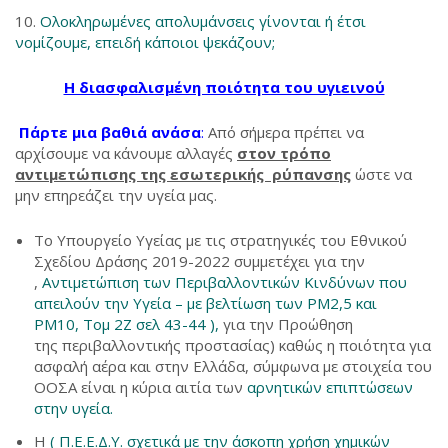
Ολοκληρωμένες απολυμάνσεις γίνονται ή έτσι
νομίζουμε, επειδή κάποιοι ψεκάζουν;
Η διασφαλισμένη ποιότητα του υγιεινού
Πάρτε μια βαθιά ανάσα
:
Από σήμερα πρέπει να
αρχίσουμε να κάνουμε αλλαγές
στον τρόπο
αντιμετώπισης της εσωτερικής ρύπανσης
ώστε να
μην επηρεάζει την υγεία μας.
Το Υπουργείο Υγείας με τις στρατηγικές του Εθνικού
Σχεδίου Δράσης 2019-2022 συμμετέχει για την
,
Αντιμετώπιση των Περιβαλλοντικών Κινδύνων που
απειλούν την Υγεία – με βελτίωση των PM2,5 και
PM10, Τομ 2Ζ σελ 43-44 ),
για την Προώθηση
της περιβαλλοντικής προστασίας) καθώς η ποιότητα για
ασφαλή αέρα και στην Ελλάδα, σύμφωνα με στοιχεία του
ΟΟΣΑ είναι η κύρια αιτία των
αρνητικών επιπτώσεων
στην υγεία.
Η
( Π.Ε.Ε.Δ.Υ. σχετικά με την άσκοπη χρήση χημικών