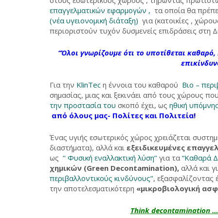
επαγγελματικών εφαρμογών ,
τα οποία θα πρέπει
(νέα υγειονομική διάταξη)
για (κατοικίες , χώρο
περιοριστούν τυχόν δυσμενείς επιδράσεις στη Δ
‘‘Όλοι γνωρίζουμε ότι
το υποτίθεται καθαρό,
επικίνδυ
Για την
KlinTec
η έννοια του καθαρού
Βιο – περ
σημασίας, μιας και ξεκινάει από τους χώρους που
την προστασία του
σκοπό έχει, ως
ηθική υπόμνη
από όλους μας- Πολίτες και Πολιτεία!
Ένας υγιής εσωτερικός χώρος χρειάζεται συστημ
διαστήματα), αλλά και
εξειδικευμένες επαγγελ
ως
‘‘ Φυσική εναλλακτική λύση’’
για τα
“Καθαρά Δ
χημικών
(Green Decontamination),
αλλά και 
περιβαλλοντικούς κινδύνους’’
, εξασφαλίζοντας 
την αποτελεσματικότερη
«μικροβιολογική ασ
Think decontamination
…