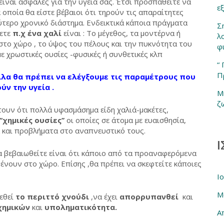
είναι ασφαλές για την υγεία σας. Έτσι προσπαθείτε να
ε
οποία θα είστε βέβαιοι ότι τηρούν τις απαραίτητες
τερο χρονικό διάστημα. Ενδεικτικά κάποια πράγματα
Σ
ζετε
π.χ ένα χαλί
είναι : Το μέγεθος, τα μοντέρνα ή
λ
το χώρο , το ύψος του πέλους και την πυκνότητα του
φ
ε χρωστικές ουσίες -φυσικές ή συνθετικές κλπ
“
Π
λα θα πρέπει να ελέγξουμε τις παραμέτρους που
ύν την υγεία .
Μ
ζ
υν ότι πολλά υφασμάσημα είδη χαλιά-μακέτες,
‘‘χημικές ουσίες’’
οι οποίες σε άτομα με ευαισθησία,
 και προβλήματα στο αναπνευστικό τους.
Ι
α βεβαιωθείτε είναι ότι κάποιο από τα προαναφερόμενα
μένουν στο χώρο. Επίσης ,θα πρέπει να σκεφτείτε κάποιες
Ι
Μ
ρεθεί
το περιττό χνούδι
,να έχει
απορρυπανθεί
και
χημικών
και
υποληματικότητα.
Α