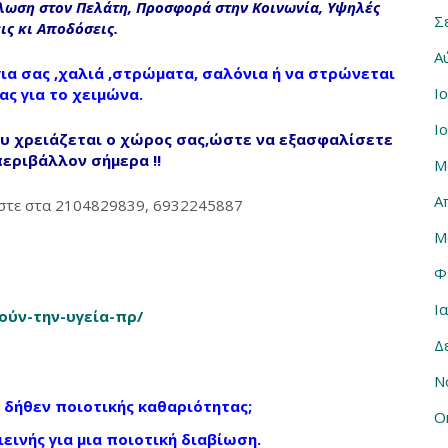
λωση στον Πελάτη, Προσφορά στην Κοινωνία, Υψηλές
Σ
ις κι Αποδόσεις.
Α
ια σας ,χαλιά ,στρώματα, σαλόνια ή να στρώνεται
Ι
ας για το χειμώνα.
Ι
υ χρειάζεται ο χώρος σας,
ώστε να
εξασφαλίσετε
περιβάλλον σήμερα !!
Μ
Α
έστε στα 2104829839, 6932245887
Μ
Φ
Ι
…ούν-την-υγεία-πρ/
‎
Δ
Ν
ης δήθεν ποιοτικής καθαριότητας;
Ο
ινής για μια ποιοτική διαβίωση.