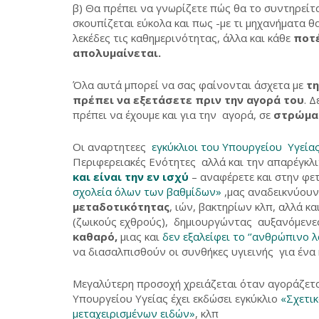
β) Θα πρέπει να γνωρίζετε πώς θα το συντηρείτα
σκουπίζεται εύκολα και πως -με τι μηχανήματα θ
λεκέδες τις καθημερινότητας, άλλα και κάθε
ποτέ
απολυμαίνεται.
Όλα αυτά μπορεί να σας φαίνονται άσχετα με
τη
πρέπει να εξετάσετε πριν την αγορά του
. 
πρέπει να έχουμε και για την αγορά, σε
στρώματ
Οι αναρτητεες
εγκύκλιοι του Υπουργείου Υγεία
Περιφερειακές Ενότητες αλλά και την απαρέγκ
και είναι την εν ισχύ
– αναφέρετε και στην φ
σχολεία όλων των βαθμίδων»
,μας αναδεικνύου
μεταδοτικότητας
, ιών, βακτηρίων κλπ, αλλά 
(ζωικούς εχθρούς), δημιουργώντας αυξανόμενες
καθαρό,
μιας και
δεν εξαλείφει το ‘’ανθρώπινο 
να διασαλπισθούν οι συνθήκες υγιεινής για ένα 
Μεγαλύτερη προσοχή χρειάζεται όταν αγοράζετ
Υπουργείου Υγείας έχει εκδώσει εγκύκλιο
«Σχετικ
μεταχειρισμένων ειδών»
, κλπ