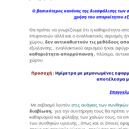
Ο βασικότερος κανόνας της διασφάλισης των σ
χρήση του απαραίτητου ε
Θα πρέπει να γνωρίζουμε ότι η καθαριότητα-απο
επιφανειών αλλά και ο εναλλακτικός αερισμός ή/
χώρου,
δεν αντικαθιστούν τις μεθόδους απ
εξυγίανσης , εναλλακτικού αερισμού ή/και αφύγ
καθαριότητα-απορρύπανση
, πλύσιμο, αντικ
χώρου.
Προσοχή :
Ημίμετρα με μεμονωμένες εφαρμ
αποτέλεσμα μ
Επαγγελμ
Με σεβασμό λοιπόν
στις ανάγκες των συνθηκών 
διαβίωση
, για την συντήρηση τους θα πρέπει
καθαρισμού και φύλαξης των χαλιών τους, τα ο
των συνθηκών υγιεινής , όπως και οι όποιες εφ
στους εσωτερικούς χώρους , τηρώντας πρωτίστω