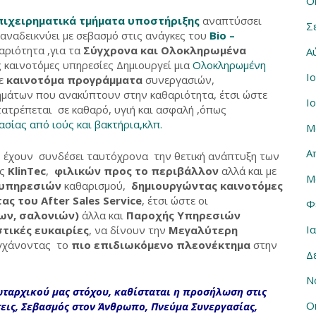
Ο
πιχειρηματικά τμήματα υποστήριξης
αναπτύσσει
Σ
 αναδεικνύει με σεβασμό στις ανάγκες του
Bio –
αριότητα ,για τα
Σύγχρονα και Ολοκληρωμένα
Α
 καινοτόμες υπηρεσίες Δημιουργεί μια
Ολοκληρωμένη
Ι
με
καινοτόμα προγράμματα
συνεργασιών,
ημάτων που ανακύπτουν στην καθαριότητα, έτσι ώστε
Ι
τατρέπεται σε καθαρό, υγιή και ασφαλή ,όπως
σίας από ιούς και βακτήρια,κλπ.
Μ
Α
, έχουν συνδέσει ταυτόχρονα την θετική ανάπτυξη των
ης
KlinTec
,
φιλικών προς το περιβάλλον
αλλά και με
Μ
 υπηρεσιών
καθαρισμού,
δημιουργώντας καινοτόμες
τας του
After Sales Service
, έτσι ώστε οι
Φ
των, σαλονιών)
άλλα και
Παροχής Υπηρεσιών
Ι
στικές ευκαιρίες
, να δίνουν την
Μεγαλύτερη
υγχάνοντας το
πιο επιδιωκόμενο πλεονέκτημα
στην
Δ
Ν
ταρχικού μας στόχου, καθίσταται η προσήλωση στις
Ο
σεις, Σεβασμός στον Άνθρωπο, Πνεύμα Συνεργασίας,