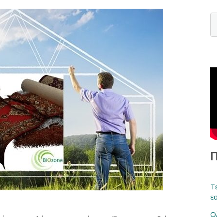
Τ
ε
Ο