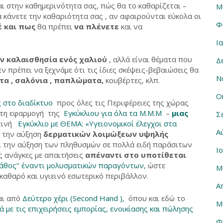
ι στην καθημερινότητα σας, πώς θα το καθαρίζεται –
Μ
α κάνετε την καθαριότητα σας , αν αφαιρούνται εύκολα οι
Φ
 και πως
θα πρέπει
να πλένετε
και να
Ι
ν καλαισθησία ενός χαλιού
, αλλά είναι θέματα που
Δ
Δεν πρέπει να ξεχνάμε ότι τις ίδιες σκέψεις-βεβαιώσεις θα
Ν
α , σαλόνια , παπλώματα,
κουβέρτες, κλπ.
Ο
ς στο διαδίκτυο
προς όλες τις Περιφέρειες της χώρας
λιτη εφαρμογή της
Εγκύκλιου για όλα τα Μ.Μ.Μ
–
μιας
Σ
ετινή
Εγκύκλιο με ΘΕΜΑ: «Υγειονομικοί έλεγχοι στα
Α
ν την αύξηση
δερματικών λοιμώξεων υψηλής
και την αύξηση των πληθυσμών σε πολλά ειδή παράσιτων
Ι
 ανάγκες με απαιτήσεις
απέναντι στο υποτίθεται
λάθος’’ έναντι μολυσματικών παραγόντων,
ώστε
Μ
καθαρό και υγιεινό εσωτερικό περιβάλλον.
Α
αι από
Δεύτερο χέρι (Second Hand ),
όπου και εδώ το
Μ
ά με τις επιχειρήσεις εμπορίας, ενοικίασης και πώλησης
Φ