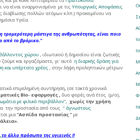
Ο
 να είναι εναρμονισμένα με τις
Υπουργικές Αποφάσεις
υς διαβίωσης πολλών ατόμων κ.λπ.) προκειμένου να
Σ
ημόσια Υγεία.
Α
η τρομερότερη μάστιγα της ανθρωπότητας, είναι
ποιο
Ι
νο
από το βρόμικο.’’
Ι
ιβάλλοντος χώρου
, ιδιωτικού ή δημοσίου είναι ζωτικής
 ζούμε και εργαζόμαστε, γι’ αυτό
η διαρκής δράση για
Μ
ση και υπέρτατο χρέος
, στην λήψη προληπτικών μέτρων
Α
Μ
ατικά επιμελημένη συντήρηση, (σε τακτά χρονικά
ματικές Bio- εφαρμογές ,
δυο φορές ανά έτος (μ/ο),
Φ
ωμάτια με φιλικό περιβάλλον”,
χωρίς την χρήση
Ι
για την προστασία από τους
‘‘ άγνωστους
έτσι μια
‘’Ασπίδα προστασίας ’’
με
Δ
φάλεια».
Ν
.
το άλλο πρόσωπο της υγιεινής !!