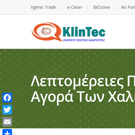
Vgenis Trade
e-Clean
BiOzone
Air Pur
Λεπτομέρειες 
Αγορά Των Χαλι
Facebook
Twitter
Email