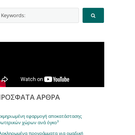
ΠΡΌΣΦΑΤΑ ΆΡΘΡΑ
εκμηριωμένη εφαρμογή αποκατάστασης
σωτερικών χώρων ανά όγκο³
λοκληρωμένα προγράμματα για ομαδική