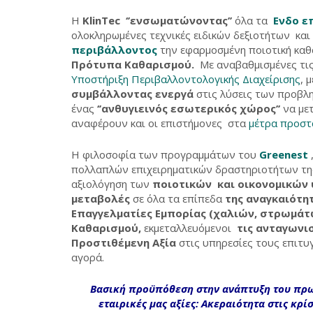
Η
KlinTec
‘’ενσωματώνοντας’’
όλα τα
Ενδο ε
ολοκληρωμένες τεχνικές ειδικών δεξιοτήτων και
περιβάλλοντος
την εφαρμοσμένη ποιοτική καθ
Πρότυπα Καθαρισμού.
Με αναβαθμισμένες τις
Υποστήριξη Περιβαλλοντολογικής Διαχείρισης
, 
συμβάλλοντας ενεργά
στις λύσεις των προβλ
ένας
‘’ανθυγιεινός εσωτερικός χώρος’’
να με
αναφέρουν και οι επιστήμονες στα
μέτρα προστα
Η φιλοσοφία των προγραμμάτων του
Greenest
πολλαπλών επιχειρηματικών δραστηριοτήτων τ
αξιολόγηση των
ποιοτικών και οικονομικών
μεταβολές
σε όλα τα επίπεδα
της αναγκαιότη
Επαγγελματίες Εμπορίας (χαλιών, στρωμά
Καθαρισμού,
εκμεταλλευόμενοι
τις ανταγωνι
Προστιθέμενη Αξία
στις υπηρεσίες τους επιτ
αγορά.
Βασική προϋπόθεση στην ανάπτυξη του πρω
εταιρικές μας αξίες:
Ακεραιότητα στις κρί