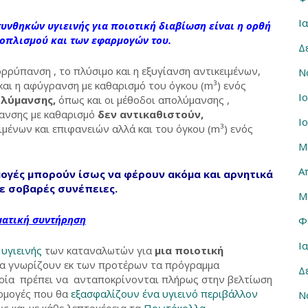
Ι
υνθηκών υγιεινής για ποιοτική διαβίωση είναι η ορθή
ξοπλισμού και των εφαρμογών του.
Δ
ρρύπανση , το πλύσιμο και η εξυγίανση αντικειμένων,
Ν
και η αφύγρανση με καθαρισμό του όγκου (m³) ενός
Ι
ολύμανσης,
όπως και οι μέθοδοι απολύμανσης ,
ρανσης με καθαρισμό
δεν αντικαθιστούν,
Ι
ειμένων και επιφανειών αλλά και του όγκου (m³) ενός
Μ
Α
ογές μπορούν ίσως να φέρουν ακόμα και αρνητικά
ε σοβαρές συνέπειες.
Μ
ατική συντήρηση
Φ
Ι
υγιεινής
των καταναλωτών για
μια ποιοτική
 να γνωρίζουν εκ των προτέρων τα πρόγραμμα
Δ
ποία πρέπει να ανταποκρίνονται πλήρως στην βελτίωση
αρμογές που θα
εξασφαλίζουν ένα υγιεινό περιβάλλον
Ν
ς και με κάθε λεπτομέρεια τα
Πρωτόκολλα