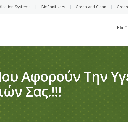
ification Systems
BioSanitizers
Green and Clean
Green
KlinT
Που Αφορούν Την Υγ
ών Σας.!!!