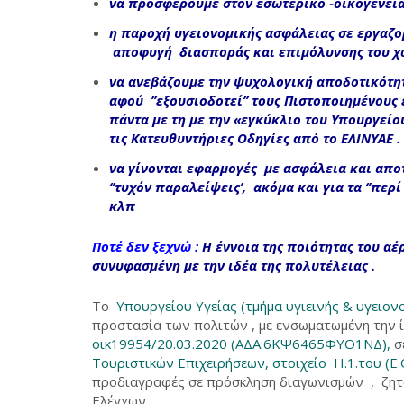
να προσφέρουμε στον εσωτερικό -οικογενει
η παροχή υγειονομικής ασφάλειας σε εργαζο
αποφυγή διασποράς
και
επιμόλυνσης του χ
να ανεβάζουμε την
ψυχολογική αποδοτικότη
αφού ’’εξουσιοδοτεί’’ τους Πιστοποιημένου
πάντα με τη με την «
εγκύκλιο του Υπουργείου
τις
Κατευθυντήριες Οδηγίες από το ΕΛΙΝΥΑΕ
.
να γίνονται εφαρμογές με ασφάλεια και απ
‘’τυχόν παραλείψεις’,
ακόμα και για τα ‘’περ
κλπ
Ποτέ δεν ξεχνώ :
Η έννοια της ποιότητας του α
συνυφασμένη με την ιδέα της πολυτέλειας
.
Το
Υπουργείου Υγείας (τμήμα υγιεινής & υγειον
προστασία των πολιτών , με ενσωματωμένη την 
οικ19954/20.03.2020 (ΑΔΑ:6ΚΨ6465ΦΥΟ1ΝΔ),
σ
Τουριστικών Επιχειρήσεων,
στοιχείο Η.1.του (Ε.
προδιαγραφές σε πρόσκληση διαγωνισμών , ζητ
Ελέγχων.