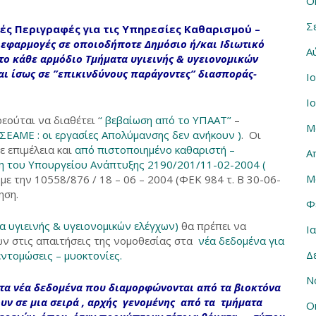
Ο
Σ
ές Περιγραφές για τις Υπηρεσίες Καθαρισμού –
 εφαρμογές σε οποιοδήποτε Δημόσιο ή/και Ιδιωτικό
Α
 το κάθε αρμόδιο Τμήματα υγιεινής & υγειονομικών
ται
ίσως
σε ”επικινδύνους παράγοντες” διασποράς-
Ι
Ι
εούται να διαθέτει ‘
‘ βεβαίωση από το ΥΠΑΑΤ’’
–
Μ
ΣΕΑΜΕ : οι εργασίες Απολύμανσης δεν ανήκουν )
. Οι
ε επιμέλεια και
από πιστοποιημένο καθαριστή –
Α
 του Υπουργείου Ανάπτυξης 2190/201/11-02-2004 (
Μ
ε την 10558/876 / 18 – 06 – 2004 (ΦΕΚ 984 τ. Β 30-06-
ηση.
Φ
α υγιεινής & υγειονομικών ελέγχων)
θα πρέπει να
Ι
ών στις απαιτήσεις της νομοθεσίας στα
νέα δεδομένα για
Δ
ντομώσεις – μυοκτονίες.
Ν
 τα νέα δεδομένα που διαμορφώνονται
από τα βιοκτόνα
υν σε μια σειρά , αρχής γενομένης από τα τμήματα
Ο