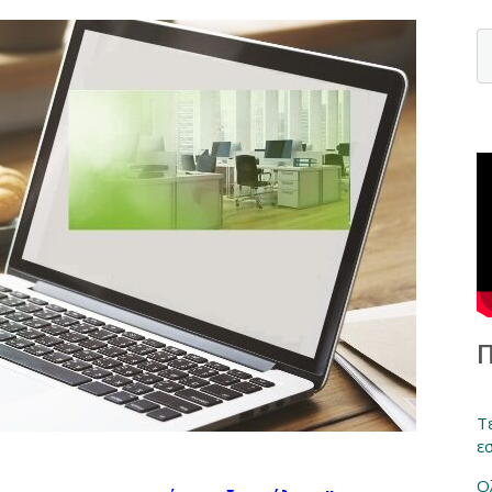
Τ
ε
Ο