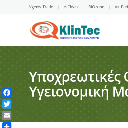
Vgenis Trade
e-Clean
BiOzone
Air Pur
Υποχρεωτικές Ο
Υγειονομική Μα
Facebook
Twitter
Email