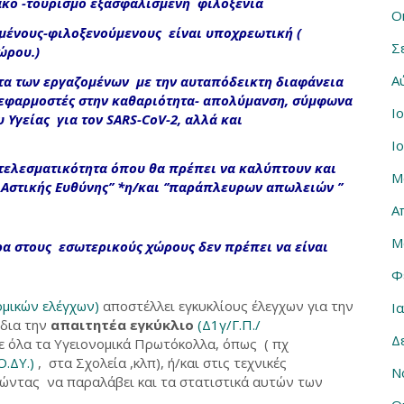
ακό -τουρισμό εξασφαλισμένη φιλοξενία
Ο
μένους-φιλοξενούμενους είναι υποχρεωτική (
Σ
ώρου.
)
Α
τα των εργαζομένων
με την αυταπόδεικτη διαφάνεια
ς εφαρμοστές στην καθαριότητα- απολύμανση, σύμφωνα
Ι
 Υγείας για τον SARS-CoV-2
, αλλά και
Ι
οτελεσματικότητα
όπου θα πρέπει να καλύπτουν και
Μ
ί Αστικής Ευθύνης’’ *η/και ‘’παράπλευρων απωλειών ’’
Α
Μ
έρα στους εσωτερικούς χώρους
δεν πρέπει να είναι
Φ
ομικών ελέγχων)
αποστέλλει εγκυκλίους έλεγχων για την
Ι
ίδια την
απαιτητέα εγκύκλιο
(Δ1γ/Γ.Π./
Δ
ε όλα τα Υγειονομικά Πρωτόκολλα, όπως ( πχ
Ο.ΔΥ.)
, στα Σχολεία ,κλπ), ή/και στις τεχνικές
Ν
ώντας να παραλάβει και τα στατιστικά αυτών των