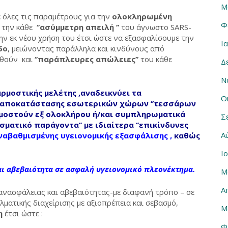
Μ
 όλες τις παραμέτρους για την
ολοκληρωμένη
Φ
 την κάθε
‘’ασύμμετρη απειλή ’’
του άγνωστο SARS-
ν εκ νέου χρήση του έτσι ώστε να εξασφαλίσουμε την
Ι
δο
, μειώνοντας παράλληλα και κινδύνους από
ηθούν και
‘’παράπλευρες απώλειες’’
του κάθε
Δ
Ν
αρμοστικής μελέτης
,αναδεικνύει τα
Ο
 αποκατάστασης εσωτερικών χώρων ‘’τεσσάρων
μοστούν εξ ολοκλήρου ή/και συμπληρωματικά
Σ
ματικό παράγοντα’’ με ιδιαίτερα ‘’επικίνδυνες
Α
ναβαθμισμένης υγειονομικής εξασφάλισης
,
καθώς
Ι
ι αβεβαιότητα σε ασφαλή υγειονομικό πλεονέκτημα.
Μ
Α
ανασφάλειας και αβεβαιότητας-με διαφανή τρόπο – σε
ματικής διαχείρισης με αξιοπρέπεια και σεβασμό,
Μ
ση
έτσι ώστε :
Φ