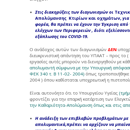
Στις διακηρύξεις των διαγωνισμών οι
Τεχνικ
Απολύμανσης Κτιρίων και οχημάτων,
για
φορέα, θα πρέπει να έχουν την Έγκριση από
ελέγχων των Περιφερειών , διότι εξελίσσον
εξάπλωσης του COVID-19.
Ο ανάδοχος αυτών των διαγωνισμών
ΔΕΝ
υποχρ
διευκρινιστική απάντηση του ΥΠΑΑΤ – προς το (
εργασίες αυτές μπορούν να διενεργηθούν με κάθ
απολυμαντή σύμφωνα με την Υπουργική απόφαση
ΦΕΚ 340 τ. Β 11-02- 2004)
όπως τροποποιήθηκε μ
2004 ) όπου καθίσταται υποχρεωτική η πιστοποί
Είναι αυτονόητο ότι το Υπουργείου Υγείας
(τμήμ
φροντίζει για την επαρκή κατάρτιση των Ελεγκτ
την Καθαριότητα-Απολύμανση όπως και στις απε
Η ανάδειξη
των επιβλαβών προβλημάτων
με
απολυμαντικά,
πρέπει να αρχίζουν να μπαίνο