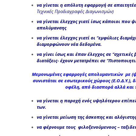
να γίνεται η απόλυτη εφαρμογή σε απαιτητ
Τεχνικές Προδιαγραφές Διαγωνισμών)
να γίνεται έλεγχος γιατί
ίσως κάποιοι που ψ
απολύμανσης
να γίνεται έλεγχος γιατί
οι ‘’εμφύλιες διαμάχ
διαμορφώνουν νέα δεδομένα
.
να γίνει ίσως και έπαν έλεγχος σε
‘’σχετικές
διατάξεις- έχουν μετατρέπει σε ‘’Πιστοποιητι
Μεμονωμένες εφαρμογές απολυμαντικών
με (
συνιστάται σε εσωτερικούς χώρους (Ε.Ο.Δ.Υ.),
δ
οφέλη, από διασπορά
αλλά και 
να γίνεται η παροχή ενός υψηλότερου επίπε
των.
να γίνεται μείωση της άσκοπης και αλόγιστη
να φέρνουμε τους φιλοξενούμενους – ταξιδε