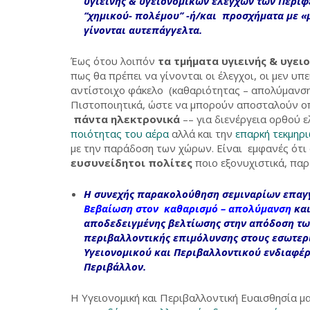
υγιεινής & υγειονομικών ελέγχων των Περι
‘‘χημικού- πολέμου’’
-ή/και προσχήματα με
«μ
γίνονται αυτεπάγγελτα.
Έως ότου λοιπόν
τα τμήματα υγιεινής & υγε
πως θα πρέπει να γίνονται οι έλεγχοι, οι μεν 
αντίστοιχο φάκελο (καθαριότητας – απολύμανσης
Πιστοποιητικά, ώστε να μπορούν αποσταλούν οπ
πάντα ηλεκτρονικά
–– για διενέργεια ορθού 
ποιότητας του αέρα
αλλά και την
επαρκή τεκμηρι
με την παράδοση των χώρων. Είναι εμφανές ότι 
ευσυνείδητοι πολίτες
ποιο εξονυχιστικά, παρ
Η συνεχής παρακολούθηση σεμιναρίων επαγγ
Βεβαίωση στον καθαρισμό – απολύμανση
και
αποδεδειγμένης βελτίωσης στην απόδοση τ
περιβαλλοντικής επιμόλυνσης στους εσωτερ
Υγειονομικού και Περιβαλλοντικού ενδιαφέρ
Περιβάλλον.
Η Υγειονομική και Περιβαλλοντική Ευαισθησία μ