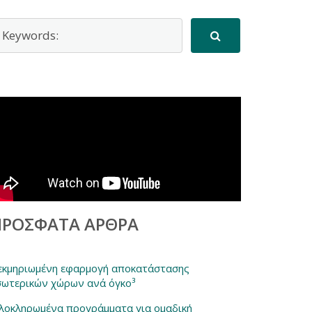
ΠΡΌΣΦΑΤΑ ΆΡΘΡΑ
εκμηριωμένη εφαρμογή αποκατάστασης
σωτερικών χώρων ανά όγκο³
λοκληρωμένα προγράμματα για ομαδική