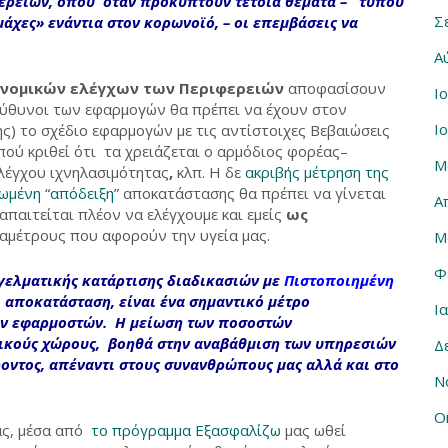
φερειών, όπου όταν προκύπτουν τέτοια θέματα –
τύπου
Σ
άχες» ενάντια στον κορωνοϊό
, – οι επεμβάσεις να
Α
ιονομικών ελέγχων των Περιφερειών
αποφασίσουν
Ι
υπεύθυνοι των εφαρμογών θα πρέπει να έχουν στον
Ι
) το σχέδιο εφαρμογών με τις αντίστοιχες Βεβαιώσεις
ού κριθεί ότι τα χρειάζεται ο αρμόδιος φορέας–
Μ
ελέγχου ιχνηλασιμότητας
,
κλπ. Η δε
ακριβής μέτρηση της
ωμένη “απόδειξη”
αποκατάστασης θα πρέπει να γίνεται
Α
απαιτείται πλέον να ελέγχουμε και εμείς
ως
αμέτρους που αφορούν την υγεία μας.
Μ
Φ
ελματικής κατάρτισης διαδικασιών με
Πιστοποιημένη
 αποκατάσταση, είναι ένα σημαντικό μέτρο
Ι
ων εφαρμοστών. Η μείωση των ποσοστών
ικούς χώρους, βοηθά στην αναβάθμιση των υπηρεσιών
Δ
οντος, απέναντι στους συνανθρώπους μας αλλά και στο
Ν
Ο
ας, μέσα από
το πρόγραμμα Εξασφαλίζω
μας ωθεί