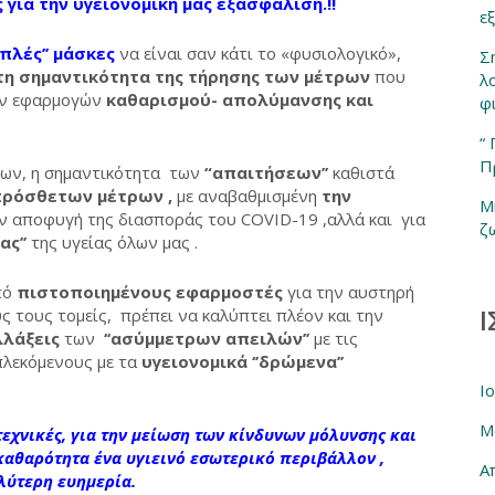
για την υγειονομική μας εξασφάλιση.!!
ε
ιπλές’’ μάσκες
να είναι σαν κάτι το «φυσιολογικό»,
Σ
τη σημαντικότητα της τήρησης των μέτρων
που
λ
των εφαρμογών
καθαρισμού- απολύμανσης και
φ
“
Π
ων, η σημαντικότητα των
“απαιτήσεων’’
καθιστά
πρόσθετων μέτρων
,
με αναβαθμισμένη
την
Μ
την αποφυγή της διασποράς του COVID-19 ,αλλά και για
ζ
ς’’
της υγείας όλων μας .
πό
πιστοποιημένους εφαρμοστές
για την αυστηρή
Ι
 τους τομείς, πρέπει να καλύπτει πλέον και την
λλάξεις
των
‘‘ασύμμετρων απειλών’’
με τις
πλεκόμενους με τα
υγειονομικά ‘’δρώμενα’’
Ι
Μ
εχνικές, για την μείωση των κίνδυνων μόλυνσης και
καθαρότητα ένα υγιεινό εσωτερικό περιβάλλον ,
Α
λύτερη ευημερία.