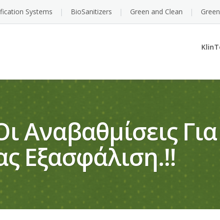
ification Systems
BioSanitizers
Green and Clean
Green
KlinT
ι Αναβαθμίσεις Για
ς Εξασφάλιση.!!