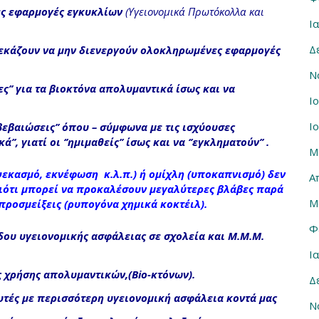
έες εφαρμογές εγκυκλίων
(
Υγειονομικά Πρωτόκολλα και
Ι
Δ
εκάζουν να μην διενεργούν ολοκληρωμένες εφαρμογές
Ν
ες’’ για τα βιοκτόνα απολυμαντικά ίσως και να
Ι
Ι
 βεβαιώσεις’’ όπου – σύμφωνα με τις ισχύουσες
κά’’
, γιατί οι ‘’ημιμαθείς’’ ίσως και να ‘’εγκληματούν’’ .
Μ
ψεκασμό, εκνέφωση κ.λ.π.) ή ομίχλη (υποκαπνισμό)
δεν
Α
ιότι μπορεί να προκαλέσουν μεγαλύτερες βλάβες παρά
Μ
προσμείξεις (ρυπογόνα χημικά κοκτέιλ).
Φ
δου υγειονομικής ασφάλειας σε σχολεία και Μ.Μ.Μ.
Ι
ς χρήσης απολυμαντικών,(Bio-κτόνων).
Δ
υτές με περισσότερη υγειονομική ασφάλεια κοντά μας
Ν