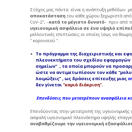
Στόχος μας πάντα είναι η ανάπτυξη μεθόδων με
αποκατάσταση
του κάθε χώρου ξεχωριστά από
CoV-2’’, –
κατά το μέγιστο δυνατό-
πριν από τη
υγειονομική ασφάλεια σε ένα υψηλό επίπε
μελλοντικές επιπτώσεις οι οποίες ίσως να θεωρ
‘’ κορονοϊού ’’.
Το
π
ρόγραμμα
της διαχειριστικής
και εφ
πλεονεκτήματα του
σχεδίου εφαρμογών
σημείων’’
, τα οποία μπορούν να προσαρ
ώστε να αντιμετωπίσουν τον κάθε ‘‘μολυσ
λοιμώξεις’’ , ως δράσεις επίτευξης μιας
α
δεν γίνεται
‘’καμιά διάκριση’’.
Επενδύσεις που μετατρέπουν ανασφάλεια κα
Επενδύοντας στην μετατροπή της υγειονομικής 
ασφαλή υγειονομικό πλεονέκτημα υψηλής επαγγελ
αναβαθμίζουμε την υγειονομική εξασφάλι