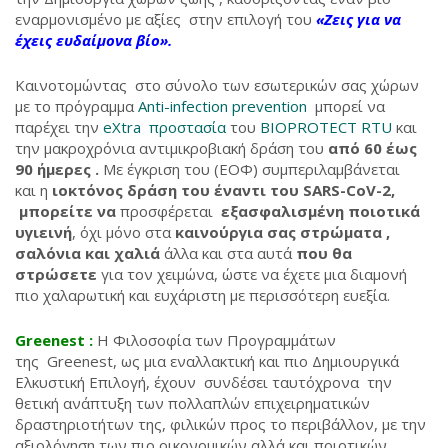
εναρμονισμένο με αξίες στην επιλογή του
«Ζεις για να
έχεις ευδαίμονα βίο».
Καινοτομώντας στο σύνολο των εσωτερικών σας χώρων
με το πρόγραμμα
Αnti-infection prevention
μπορεί να
παρέχει την
eXtra προστασία
του
BIOPROTECT RTU
και
την μακροχρόνια αντιμικροβιακή δράση του
από 60 έως
90 ήμερες .
Με έγκριση του (ΕΟΦ) συμπεριλαμβάνεται
και η
ιοκτόνος δράση του έναντι του SARS-CoV-2,
μπορείτε να
προσφέρεται
εξασφαλισμένη ποιοτικά
υγιεινή
, όχι μόνο στα
καινούργια σας στρώματα ,
σαλόνια και χαλιά
άλλα και στα αυτά
που θα
στρώσετε
για τον χειμώνα, ώστε να έχετε μια διαμονή
πιο χαλαρωτική και ευχάριστη με περισσότερη ευεξία.
Greenest
:
Η Φιλοσοφία των Προγραμμάτων
της Greenest, ως μια εναλλακτική και πιο Δημιουργικά
Ελκυστική Επιλογή, έχουν συνδέσει ταυτόχρονα την
θετική ανάπτυξη των πολλαπλών επιχειρηματικών
δραστηριοτήτων της, φιλικών προς το περιβάλλον, με την
αξιολόγηση των πιο οικονομικών αλλά και ποιοτικών