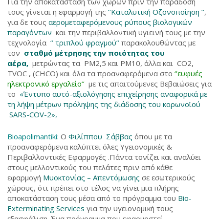
Για την αποκατάσταση των χώρων πριν την παράδοση
τους γίνεται η εφαρμογή της
‘‘Καταλυτική Οζονοποίηση ’’
,
για δε τους
αερομεταφερόμενους ρύπους βιολογικών
παραγόντων
και την περιβαλλοντική υγιεινή τους με την
τεχνολογία
‘’ τριπλού φραγμού’’
παρακολουθώντας με
τον
σταθμό μέτρησης την ποιότητας του
αέρα,
μετρώντας τα PM2,5 και PM10, άλλα και CO2,
TVOC , (CHCO) και όλα τα προαναφερόμενα στο
‘’ευφυές
ηλεκτρονικό εργαλείο’’
με τις απαιτούμενες Βεβαιώσεις για
το
«Έντυπο αυτό-αξιολόγησης επιχείρησης αναφορικά με
τη λήψη μέτρων πρόληψης της διάδοσης του κορωνοϊού
SARS-COV-2»,
Bioapolimantiki
:
Ο
Φιλίππου Σάββας
όπου με τα
προαναφερόμενα καλύπτει όλες Υγειονομικές &
Περιβαλλοντικές Εφαρμογές .Πάντα τονίζει και αναλύει
στους μελλοντικούς του πελάτες πριν από κάθε
εφαρμογή
Μυοκτονίας – Απεντόμωσης
σε εσωτερικούς
χώρους, ότι πρέπει στο τέλος να γίνει μια πλήρης
αποκατάσταση τους μέσα από το πρόγραμμα του
Bio-
Exterminating Services
για την υγειονομική τους
εξασφάλιση. Ένα πρόγραμμα που εφαρμοστεί