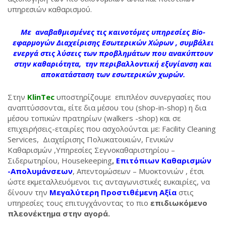
υπηρεσιών καθαρισμού.
Με αναβαθμισμένες τις καινοτόμες υπηρεσίες Bio-
εφαρμογών Διαχείρισης Εσωτερικών Χώρων , συμβάλει
ενεργά στις λύσεις των προβλημάτων που ανακύπτουν
στην καθαριότητα, την περιβαλλοντική εξυγίανση και
αποκατάσταση των εσωτερικών χωρών.
Στην
KlinTec
υποστηρίζουμε επιπλέον συνεργασίες που
αναπτύσσονται, είτε δια μέσου του (shop-in-shop) η δια
μέσου τοπικών πρατηρίων (walkers -shop) και σε
επιχειρήσεις-εταιρίες που ασχολούνται με: Facility Cleaning
Services, Διαχείρισης Πολυκατοικιών, Γενικών
Καθαρισμών ,Υπηρεσίες Σεγνοκαθαριστηρίου –
Σιδερωτηρίου, Housekeeping
,
Επιτόπιων Καθαρισμών
-Απολυμάνσεων
, Απεντομώσεων – Μυοκτονιών , έτσι
ώστε εκμεταλλευόμενοι τις ανταγωνιστικές ευκαιρίες, να
δίνουν την
Μεγαλύτερη Προστιθέμενη Αξία
στις
υπηρεσίες τους επιτυγχάνοντας το πιο
επιδιωκόμενο
πλεονέκτημα στην αγορά.