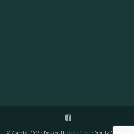
© Copyright2026
• Designed by
MotoPress
• Proudly Powered