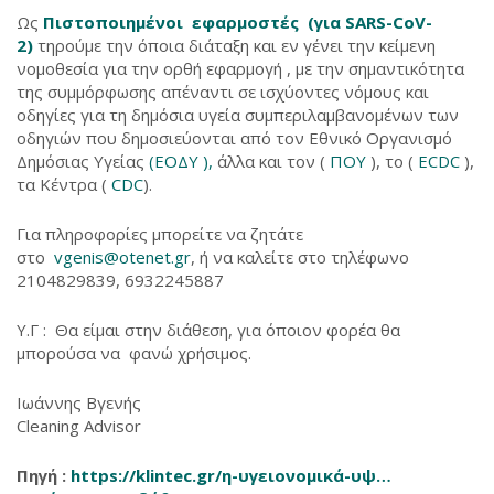
Ως
Πιστοποιημένοι εφαρμοστές (για SARS-CoV-
2)
τηρούμε την όποια διάταξη και εν γένει την κείμενη
νομοθεσία για την ορθή εφαρμογή , με την σημαντικότητα
της συμμόρφωσης απέναντι σε ισχύοντες νόμους και
οδηγίες για τη δημόσια υγεία συμπεριλαμβανομένων των
οδηγιών που δημοσιεύονται από τον Εθνικό Οργανισμό
Δημόσιας Υγείας
(ΕΟΔΥ ),
άλλα και τον (
ΠΟΥ
), το (
ECDC
),
τα Κέντρα (
CDC
).
Για πληροφορίες μπορείτε να ζητάτε
στο
vgenis@otenet.gr
, ή να καλείτε στο τηλέφωνο
2104829839, 6932245887
Υ.Γ : Θα είμαι στην διάθεση, για όποιον φορέα θα
μπορούσα να φανώ χρήσιμος.
Ιωάννης Βγενής
Cleaning Advisor
Πηγή :
https://klintec.gr/η-υγειονομικά-υψ…