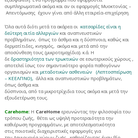
συμπληρωματικά ακόμα και αν οι εφαρμογές Μυοκτονίας –
Απεντόμωσης έχουν γίνει από άλλη εταιρεία-επιχείρηση.
Όλα αυτά διότι μετά τα ακάρεα οι
κατσαρίδες είναι η
δεύτερη αιτία αλλεργιών
και αναπνευστικών
προβλημάτων, όπως το άσθμα και η δύσπνοια, καθώς και
δερματίτιδες, κνησμός, ακόμα και μετά από την
αποσύνθεση τους (μικροτεμαχίδια). κ.ά. Η
δε
δραστηριότητα των τρωκτικών
σε εσωτερικούς χώρους ,
αποτελεί ίσως τον σημαντικότερο φορέα παθογόνων
οργανισμών και
μεταδοτικών ασθενειών (Λεπτοσπείρωση
– ΚΕΕΛΠΝΟ),
άλλα και αναπνευστικών προβλημάτων,
όπως άσθμα και
δύσπνοια, από τα μικροτρίχιδια τους ακόμα και μετά την
εξουδετέρωση τους.
Carehome:
Η
CareHome
ερευνώντας την φιλοσοφία του
τρόπου ζωής, θέτει ως υψηλή προτεραιότητα την
καθιέρωση προγραμμάτων, με αποτελεσματικότητα
στις ποιοτικές διαχειριστικές εφαρμογές για
την Δημιουργία χώρων ζωής , καθορίζοντας έναν βίο