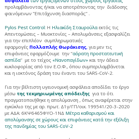
ασφάλεια
των εργαζομένων στους χώρους εργασίας
προλαμβάνοντας ή/και να αποτρέποντας την διάδοσης
φαινόμενων ”Επιτάχυνση διασποράς’’ .
Pylos Pest Control:
Η
Ηλιακίδη Σταυρούλα
εκτός τις
Απεντομώσεις – Μυοκτονίες – Απολυμάνσεις εξασφαλίζει
για την επιπλέον συμπληρωματικές
εφαρμογές
Πολλαπλής Θωράκισης
,
για μεν τις
επιφάνειες εφαρμόζουμε την ‘’
αόρατη προστατευτική
ασπίδα
’’ με το τείχος
«Νανοπαγίδων»
και την άδεια
κυκλοφορίας από τον Ε.Ο.Φ., όπου συμπεριλαμβάνεται
και η ιοκτόνος δράση του έναντι του SARS-CoV-2.
Για την βέλτιστη υγειονομική ασφάλεια αποδίδει το έργο
μέσω
της τεκμηριωμένης απόδειξης
για το ότι
πραγματοποιήθηκε η απολύμανση , όπως αναφέρεται στην
εγκύκλιο της με αρ. πρωτ. Δ1γ/ΓΠ/οικ. 199541/20-3-2020
με ΑΔΑ: 6ΚΨ6465ΦΥΟ-1ΝΔ
Μέτρα
καθαρισμού και
απολύμανσης σε χώρους και επιφάνειες κατά την εξέλιξη
της πανδημίας του SARS-CoV-2