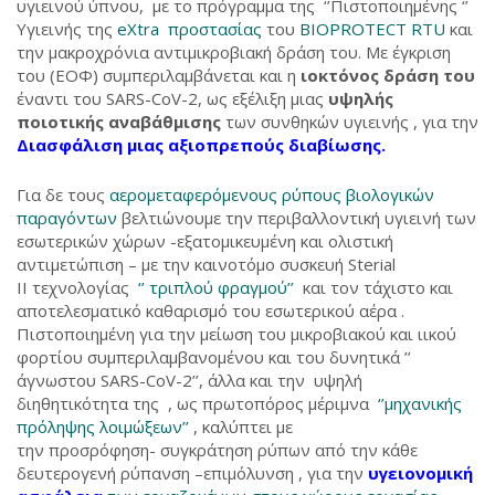
υγιεινού ύπνου, με το πρόγραμμα της ‘’Πιστοποιημένης ‘’
Υγιεινής της
eXtra προστασίας
του
BIOPROTECT RTU
και
την μακροχρόνια αντιμικροβιακή δράση του. Με έγκριση
του (ΕΟΦ) συμπεριλαμβάνεται και η
ιοκτόνος δράση του
έναντι του SARS-CoV-2, ως εξέλιξη μιας
υψηλής
ποιοτικής αναβάθμισης
των συνθηκών υγιεινής , για την
Διασφάλιση μιας αξιοπρεπούς διαβίωσης.
Για δε τους
αερομεταφερόμενους ρύπους βιολογικών
παραγόντων
βελτιώνουμε την περιβαλλοντική υγιεινή των
εσωτερικών χώρων -εξατομικευμένη και ολιστική
αντιμετώπιση – με την καινοτόμο συσκευή Sterial
II τεχνολογίας
‘’ τριπλού φραγμού’’
και τον τάχιστο και
αποτελεσματικό καθαρισμό του εσωτερικού αέρα .
Πιστοποιημένη για την μείωση του μικροβιακού και ιικού
φορτίου συμπεριλαμβανομένου και του δυνητικά ’’
άγνωστου SARS-CoV-2’’, άλλα και την υψηλή
διηθητικότητα της , ως πρωτοπόρος μέριμνα
‘’μηχανικής
πρόληψης λοιμώξεων’’
, καλύπτει με
την προσρόφηση- συγκράτηση ρύπων από την κάθε
δευτερογενή ρύπανση –επιμόλυνση , για την
υγειονομική